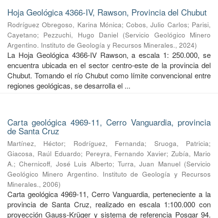
Hoja Geológica 4366-IV, Rawson, Provincia del Chubut
Rodríguez Obregoso, Karina Mónica
;
Cobos, Julio Carlos
;
Parisi,
Cayetano
;
Pezzuchi, Hugo Daniel
(
Servicio Geológico Minero
Argentino. Instituto de Geología y Recursos Minerales.
,
2024
)
La Hoja Geológica 4366-IV Rawson, a escala 1: 250.000, se
encuentra ubicada en el sector centro-este de la provincia del
Chubut. Tomando el río Chubut como límite convencional entre
regiones geológicas, se desarrolla el ...
Carta geológica 4969-11, Cerro Vanguardia, provincia
de Santa Cruz
Martínez, Héctor
;
Rodríguez, Fernanda
;
Sruoga, Patricia
;
Giacosa, Raúl Eduardo
;
Pereyra, Fernando Xavier
;
Zubía, Mario
A.
;
Chernicoff, José Luis Alberto
;
Turra, Juan Manuel
(
Servicio
Geológico Minero Argentino. Instituto de Geología y Recursos
Minerales.
,
2006
)
Carta geológica 4969-11, Cerro Vanguardia, perteneciente a la
provincia de Santa Cruz, realizado en escala 1:100.000 con
proyección Gauss-Krüger y sistema de referencia Posgar 94.