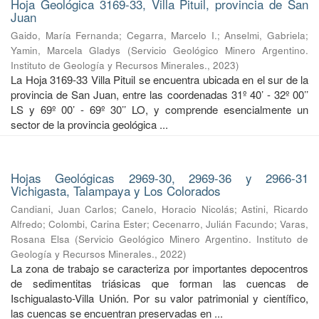
Hoja Geológica 3169-33, Villa Pituil, provincia de San
Juan
Gaido, María Fernanda
;
Cegarra, Marcelo I.
;
Anselmi, Gabriela
;
Yamin, Marcela Gladys
(
Servicio Geológico Minero Argentino.
Instituto de Geología y Recursos Minerales.
,
2023
)
La Hoja 3169-33 Villa Pituil se encuentra ubicada en el sur de la
provincia de San Juan, entre las coordenadas 31º 40’ - 32º 00’’
LS y 69º 00’ - 69º 30’’ LO, y comprende esencialmente un
sector de la provincia geológica ...
Hojas Geológicas 2969-30, 2969-36 y 2966-31
Vichigasta, Talampaya y Los Colorados
Candiani, Juan Carlos
;
Canelo, Horacio Nicolás
;
Astini, Ricardo
Alfredo
;
Colombi, Carina Ester
;
Cecenarro, Julián Facundo
;
Varas,
Rosana Elsa
(
Servicio Geológico Minero Argentino. Instituto de
Geología y Recursos Minerales.
,
2022
)
La zona de trabajo se caracteriza por importantes depocentros
de sedimentitas triásicas que forman las cuencas de
Ischigualasto-Villa Unión. Por su valor patrimonial y cientíﬁco,
las cuencas se encuentran preservadas en ...