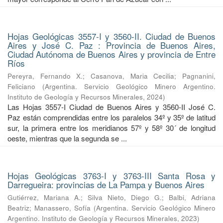
Hojas Geológicas 3557-I y 3560-II. Ciudad de Buenos
Aires y José C. Paz : Provincia de Buenos Aires,
Ciudad Autónoma de Buenos Aires y provincia de Entre
Ríos
Pereyra, Fernando X.
;
Casanova, Maria Cecilia
;
Pagnanini,
Feliciano
(
Argentina. Servicio Geológico Minero Argentino.
Instituto de Geología y Recursos Minerales
,
2024
)
Las Hojas 3557-I Ciudad de Buenos Aires y 3560-II José C.
Paz están comprendidas entre los paralelos 34º y 35º de latitud
sur, la primera entre los meridianos 57º y 58º 30´ de longitud
oeste, mientras que la segunda se ...
Hojas Geológicas 3763-I y 3763-III Santa Rosa y
Darregueira: provincias de La Pampa y Buenos Aires
Gutiérrez, Mariana A.
;
Silva Nieto, Diego G.
;
Balbi, Adriana
Beatriz
;
Manassero, Sofía
(
Argentina. Servicio Geológico Minero
Argentino. Instituto de Geología y Recursos Minerales
,
2023
)