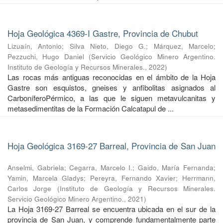
Hoja Geológica 4369-I Gastre, Provincia de Chubut
Lizuaín, Antonio
;
Silva Nieto, Diego G.
;
Márquez, Marcelo
;
Pezzuchi, Hugo Daniel
(
Servicio Geológico Minero Argentino.
Instituto de Geología y Recursos Minerales.
,
2022
)
Las rocas más antiguas reconocidas en el ámbito de la Hoja
Gastre son esquistos, gneises y anfibolitas asignados al
CarboníferoPérmico, a las que le siguen metavulcanitas y
metasedimentitas de la Formación Calcatapul de ...
Hoja Geológica 3169-27 Barreal, Provincia de San Juan
Anselmi, Gabriela
;
Cegarra, Marcelo I.
;
Gaido, María Fernanda
;
Yamin, Marcela Gladys
;
Pereyra, Fernando Xavier
;
Herrmann,
Carlos Jorge
(
Instituto de Geología y Recursos Minerales.
Servicio Geológico Minero Argentino.
,
2021
)
La Hoja 3169-27 Barreal se encuentra ubicada en el sur de la
provincia de San Juan, y comprende fundamentalmente parte