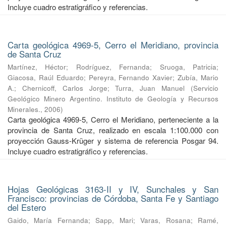
Incluye cuadro estratigráfico y referencias.
Carta geológica 4969-5, Cerro el Meridiano, provincia
de Santa Cruz
Martínez, Héctor
;
Rodríguez, Fernanda
;
Sruoga, Patricia
;
Giacosa, Raúl Eduardo
;
Pereyra, Fernando Xavier
;
Zubía, Mario
A.
;
Chernicoff, Carlos Jorge
;
Turra, Juan Manuel
(
Servicio
Geológico Minero Argentino. Instituto de Geología y Recursos
Minerales.
,
2006
)
Carta geológica 4969-5, Cerro el Meridiano, perteneciente a la
provincia de Santa Cruz, realizado en escala 1:100.000 con
proyección Gauss-Krüger y sistema de referencia Posgar 94.
Incluye cuadro estratigráfico y referencias.
Hojas Geológicas 3163-II y IV, Sunchales y San
Francisco: provincias de Córdoba, Santa Fe y Santiago
del Estero
Gaido, María Fernanda
;
Sapp, Mari
;
Varas, Rosana
;
Ramé,