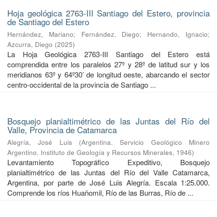
Hoja geológica 2763-III Santiago del Estero, provincia
de Santiago del Estero
Hernández, Mariano
;
Fernández, Diego
;
Hernando, Ignacio
;
Azcurra, Diego
(
2025
)
La Hoja Geológica 2763-III Santiago del Estero está
comprendida entre los paralelos 27º y 28º de latitud sur y los
meridianos 63º y 64º30’ de longitud oeste, abarcando el sector
centro-occidental de la provincia de Santiago ...
Bosquejo planialtimétrico de las Juntas del Río del
Valle, Provincia de Catamarca
Alegría, José Luis
(
Argentina. Servicio Geológico Minero
Argentino. Instituto de Geología y Recursos Minerales
,
1946
)
Levantamiento Topográfico Expeditivo, Bosquejo
planialtimétrico de las Juntas del Río del Valle Catamarca,
Argentina, por parte de José Luis Alegría. Escala 1:25.000.
Comprende los ríos Huañomil, Río de las Burras, Río de ...