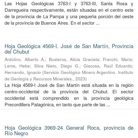
Las Hojas Geológicas 3763-I y 3763-III, Santa Rosa y
Darregueira respectivamente, están situadas en el centro este
de la provincia de La Pampa y una pequeña porción del oeste
de la provincia de Buenos Aires. En el sector ...
Hoja Geológica 4569-I. José de San Martín, Provincia
del Chubut
Ardolino, Alberto A.
;
Busteros, Alicia Graciela
;
Franchi, Mario
;
Lema, Hebe
;
Silva Nieto, Diego G.
;
Giacosa, Raúl Eduardo
;
Hernando, Ignacio
(
Servicio Geológico Minero Argentino. Instituto
de Geología y Recursos Minerales.
,
2023
)
La Hoja 4569-I José de San Martín está situada en la región
centro-occidental de la provincia del Chubut. El sector
occidental está comprendido en la provincia geológica
Precordillera Patagónica, en tanto que parte de las ...
Hoja Geológica 3969-24 General Roca, provincia de
Río Negro