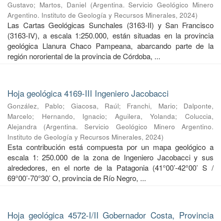
Gustavo
;
Martos, Daniel
(
Argentina. Servicio Geológico Minero
Argentino. Instituto de Geología y Recursos Minerales
,
2024
)
Las Cartas Geológicas Sunchales (3163-II) y San Francisco
(3163-IV), a escala 1:250.000, están situadas en la provincia
geológica Llanura Chaco Pampeana, abarcando parte de la
región nororiental de la provincia de Córdoba, ...
Hoja geológica 4169-III Ingeniero Jacobacci
González, Pablo
;
Giacosa, Raúl
;
Franchi, Mario
;
Dalponte,
Marcelo
;
Hernando, Ignacio
;
Aguilera, Yolanda
;
Coluccia,
Alejandra
(
Argentina. Servicio Geológico Minero Argentino.
Instituto de Geología y Recursos Minerales
,
2024
)
Esta contribución está compuesta por un mapa geológico a
escala 1: 250.000 de la zona de Ingeniero Jacobacci y sus
alrededores, en el norte de la Patagonia (41°00’-42°00’ S /
69°00’-70°30’ O, provincia de Río Negro, ...
Hoja geológica 4572-I/II Gobernador Costa, Provincia