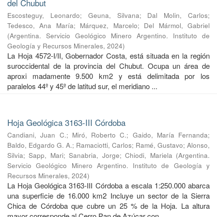
del Chubut
Escosteguy, Leonardo
;
Geuna, Silvana
;
Dal Molin, Carlos
;
Tedesco, Ana María
;
Márquez, Marcelo
;
Del Mármol, Gabriel
(
Argentina. Servicio Geológico Minero Argentino. Instituto de
Geología y Recursos Minerales
,
2024
)
La Hoja 4572-I/II, Gobernador Costa, está situada en la región
suroccidental de la provincia del Chubut. Ocupa un área de
aproxi madamente 9.500 km2 y está delimitada por los
paralelos 44º y 45º de latitud sur, el meridiano ...
Hoja Geológica 3163-III Córdoba
Candiani, Juan C.
;
Miró, Roberto C.
;
Gaido, María Fernanda
;
Baldo, Edgardo G. A.
;
Ramaciotti, Carlos
;
Ramé, Gustavo
;
Alonso,
Silvia
;
Sapp, Mari
;
Sanabria, Jorge
;
Chiodi, Mariela
(
Argentina.
Servicio Geológico Minero Argentino. Instituto de Geología y
Recursos Minerales
,
2024
)
La Hoja Geológica 3163-III Córdoba a escala 1:250.000 abarca
una superficie de 16.000 km2 Incluye un sector de la Sierra
Chica de Córdoba que cubre un 25 % de la Hoja. La altura
mayor corresponde al Cerro Pan de Azúcar con ...