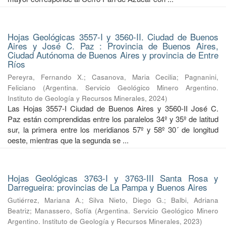
Hojas Geológicas 3557-I y 3560-II. Ciudad de Buenos
Aires y José C. Paz : Provincia de Buenos Aires,
Ciudad Autónoma de Buenos Aires y provincia de Entre
Ríos
Pereyra, Fernando X.
;
Casanova, Maria Cecilia
;
Pagnanini,
Feliciano
(
Argentina. Servicio Geológico Minero Argentino.
Instituto de Geología y Recursos Minerales
,
2024
)
Las Hojas 3557-I Ciudad de Buenos Aires y 3560-II José C.
Paz están comprendidas entre los paralelos 34º y 35º de latitud
sur, la primera entre los meridianos 57º y 58º 30´ de longitud
oeste, mientras que la segunda se ...
Hojas Geológicas 3763-I y 3763-III Santa Rosa y
Darregueira: provincias de La Pampa y Buenos Aires
Gutiérrez, Mariana A.
;
Silva Nieto, Diego G.
;
Balbi, Adriana
Beatriz
;
Manassero, Sofía
(
Argentina. Servicio Geológico Minero
Argentino. Instituto de Geología y Recursos Minerales
,
2023
)