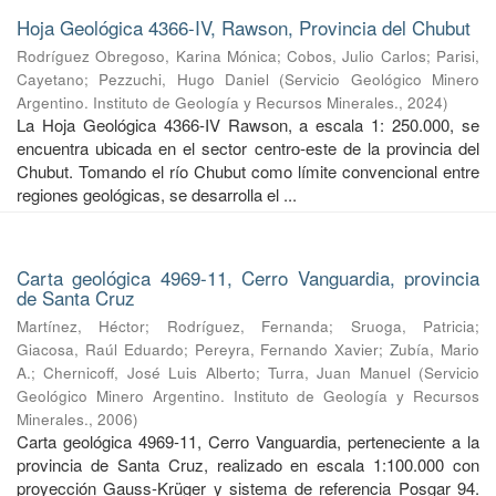
Hoja Geológica 4366-IV, Rawson, Provincia del Chubut
Rodríguez Obregoso, Karina Mónica
;
Cobos, Julio Carlos
;
Parisi,
Cayetano
;
Pezzuchi, Hugo Daniel
(
Servicio Geológico Minero
Argentino. Instituto de Geología y Recursos Minerales.
,
2024
)
La Hoja Geológica 4366-IV Rawson, a escala 1: 250.000, se
encuentra ubicada en el sector centro-este de la provincia del
Chubut. Tomando el río Chubut como límite convencional entre
regiones geológicas, se desarrolla el ...
Carta geológica 4969-11, Cerro Vanguardia, provincia
de Santa Cruz
Martínez, Héctor
;
Rodríguez, Fernanda
;
Sruoga, Patricia
;
Giacosa, Raúl Eduardo
;
Pereyra, Fernando Xavier
;
Zubía, Mario
A.
;
Chernicoff, José Luis Alberto
;
Turra, Juan Manuel
(
Servicio
Geológico Minero Argentino. Instituto de Geología y Recursos
Minerales.
,
2006
)
Carta geológica 4969-11, Cerro Vanguardia, perteneciente a la
provincia de Santa Cruz, realizado en escala 1:100.000 con
proyección Gauss-Krüger y sistema de referencia Posgar 94.