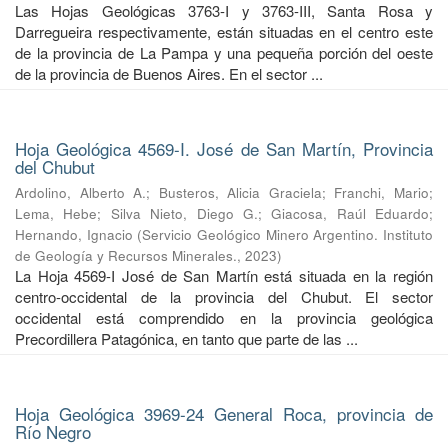
Las Hojas Geológicas 3763-I y 3763-III, Santa Rosa y
Darregueira respectivamente, están situadas en el centro este
de la provincia de La Pampa y una pequeña porción del oeste
de la provincia de Buenos Aires. En el sector ...
Hoja Geológica 4569-I. José de San Martín, Provincia
del Chubut
Ardolino, Alberto A.
;
Busteros, Alicia Graciela
;
Franchi, Mario
;
Lema, Hebe
;
Silva Nieto, Diego G.
;
Giacosa, Raúl Eduardo
;
Hernando, Ignacio
(
Servicio Geológico Minero Argentino. Instituto
de Geología y Recursos Minerales.
,
2023
)
La Hoja 4569-I José de San Martín está situada en la región
centro-occidental de la provincia del Chubut. El sector
occidental está comprendido en la provincia geológica
Precordillera Patagónica, en tanto que parte de las ...
Hoja Geológica 3969-24 General Roca, provincia de
Río Negro