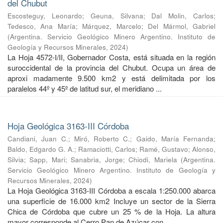
del Chubut
Escosteguy, Leonardo
;
Geuna, Silvana
;
Dal Molin, Carlos
;
Tedesco, Ana María
;
Márquez, Marcelo
;
Del Mármol, Gabriel
(
Argentina. Servicio Geológico Minero Argentino. Instituto de
Geología y Recursos Minerales
,
2024
)
La Hoja 4572-I/II, Gobernador Costa, está situada en la región
suroccidental de la provincia del Chubut. Ocupa un área de
aproxi madamente 9.500 km2 y está delimitada por los
paralelos 44º y 45º de latitud sur, el meridiano ...
Hoja Geológica 3163-III Córdoba
Candiani, Juan C.
;
Miró, Roberto C.
;
Gaido, María Fernanda
;
Baldo, Edgardo G. A.
;
Ramaciotti, Carlos
;
Ramé, Gustavo
;
Alonso,
Silvia
;
Sapp, Mari
;
Sanabria, Jorge
;
Chiodi, Mariela
(
Argentina.
Servicio Geológico Minero Argentino. Instituto de Geología y
Recursos Minerales
,
2024
)
La Hoja Geológica 3163-III Córdoba a escala 1:250.000 abarca
una superficie de 16.000 km2 Incluye un sector de la Sierra
Chica de Córdoba que cubre un 25 % de la Hoja. La altura
mayor corresponde al Cerro Pan de Azúcar con ...