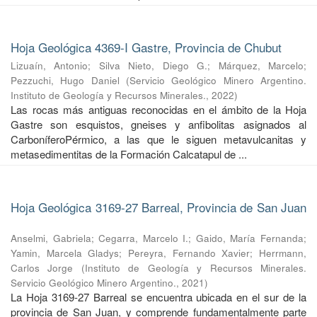
Hoja Geológica 4369-I Gastre, Provincia de Chubut
Lizuaín, Antonio
;
Silva Nieto, Diego G.
;
Márquez, Marcelo
;
Pezzuchi, Hugo Daniel
(
Servicio Geológico Minero Argentino.
Instituto de Geología y Recursos Minerales.
,
2022
)
Las rocas más antiguas reconocidas en el ámbito de la Hoja
Gastre son esquistos, gneises y anfibolitas asignados al
CarboníferoPérmico, a las que le siguen metavulcanitas y
metasedimentitas de la Formación Calcatapul de ...
Hoja Geológica 3169-27 Barreal, Provincia de San Juan
Anselmi, Gabriela
;
Cegarra, Marcelo I.
;
Gaido, María Fernanda
;
Yamin, Marcela Gladys
;
Pereyra, Fernando Xavier
;
Herrmann,
Carlos Jorge
(
Instituto de Geología y Recursos Minerales.
Servicio Geológico Minero Argentino.
,
2021
)
La Hoja 3169-27 Barreal se encuentra ubicada en el sur de la
provincia de San Juan, y comprende fundamentalmente parte