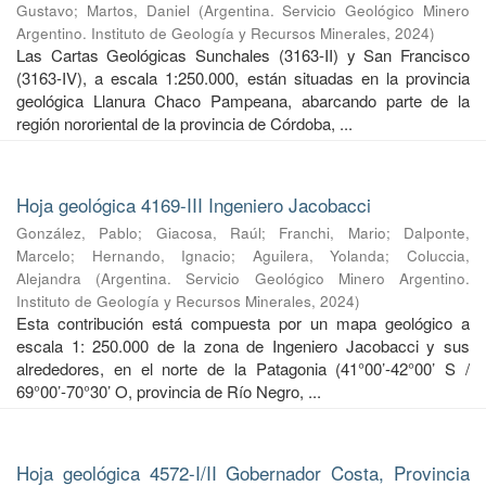
Gustavo
;
Martos, Daniel
(
Argentina. Servicio Geológico Minero
Argentino. Instituto de Geología y Recursos Minerales
,
2024
)
Las Cartas Geológicas Sunchales (3163-II) y San Francisco
(3163-IV), a escala 1:250.000, están situadas en la provincia
geológica Llanura Chaco Pampeana, abarcando parte de la
región nororiental de la provincia de Córdoba, ...
Hoja geológica 4169-III Ingeniero Jacobacci
González, Pablo
;
Giacosa, Raúl
;
Franchi, Mario
;
Dalponte,
Marcelo
;
Hernando, Ignacio
;
Aguilera, Yolanda
;
Coluccia,
Alejandra
(
Argentina. Servicio Geológico Minero Argentino.
Instituto de Geología y Recursos Minerales
,
2024
)
Esta contribución está compuesta por un mapa geológico a
escala 1: 250.000 de la zona de Ingeniero Jacobacci y sus
alrededores, en el norte de la Patagonia (41°00’-42°00’ S /
69°00’-70°30’ O, provincia de Río Negro, ...
Hoja geológica 4572-I/II Gobernador Costa, Provincia