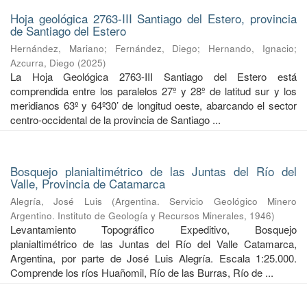
Hoja geológica 2763-III Santiago del Estero, provincia
de Santiago del Estero
Hernández, Mariano
;
Fernández, Diego
;
Hernando, Ignacio
;
Azcurra, Diego
(
2025
)
La Hoja Geológica 2763-III Santiago del Estero está
comprendida entre los paralelos 27º y 28º de latitud sur y los
meridianos 63º y 64º30’ de longitud oeste, abarcando el sector
centro-occidental de la provincia de Santiago ...
Bosquejo planialtimétrico de las Juntas del Río del
Valle, Provincia de Catamarca
Alegría, José Luis
(
Argentina. Servicio Geológico Minero
Argentino. Instituto de Geología y Recursos Minerales
,
1946
)
Levantamiento Topográfico Expeditivo, Bosquejo
planialtimétrico de las Juntas del Río del Valle Catamarca,
Argentina, por parte de José Luis Alegría. Escala 1:25.000.
Comprende los ríos Huañomil, Río de las Burras, Río de ...