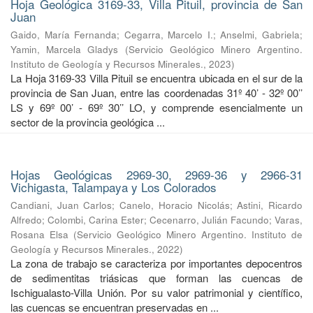
Hoja Geológica 3169-33, Villa Pituil, provincia de San
Juan
Gaido, María Fernanda
;
Cegarra, Marcelo I.
;
Anselmi, Gabriela
;
Yamin, Marcela Gladys
(
Servicio Geológico Minero Argentino.
Instituto de Geología y Recursos Minerales.
,
2023
)
La Hoja 3169-33 Villa Pituil se encuentra ubicada en el sur de la
provincia de San Juan, entre las coordenadas 31º 40’ - 32º 00’’
LS y 69º 00’ - 69º 30’’ LO, y comprende esencialmente un
sector de la provincia geológica ...
Hojas Geológicas 2969-30, 2969-36 y 2966-31
Vichigasta, Talampaya y Los Colorados
Candiani, Juan Carlos
;
Canelo, Horacio Nicolás
;
Astini, Ricardo
Alfredo
;
Colombi, Carina Ester
;
Cecenarro, Julián Facundo
;
Varas,
Rosana Elsa
(
Servicio Geológico Minero Argentino. Instituto de
Geología y Recursos Minerales.
,
2022
)
La zona de trabajo se caracteriza por importantes depocentros
de sedimentitas triásicas que forman las cuencas de
Ischigualasto-Villa Unión. Por su valor patrimonial y cientíﬁco,
las cuencas se encuentran preservadas en ...