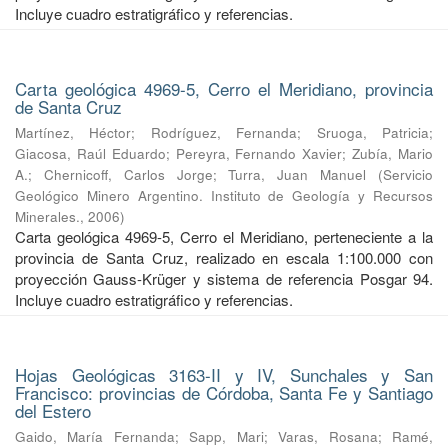
Incluye cuadro estratigráfico y referencias.
Carta geológica 4969-5, Cerro el Meridiano, provincia
de Santa Cruz
Martínez, Héctor
;
Rodríguez, Fernanda
;
Sruoga, Patricia
;
Giacosa, Raúl Eduardo
;
Pereyra, Fernando Xavier
;
Zubía, Mario
A.
;
Chernicoff, Carlos Jorge
;
Turra, Juan Manuel
(
Servicio
Geológico Minero Argentino. Instituto de Geología y Recursos
Minerales.
,
2006
)
Carta geológica 4969-5, Cerro el Meridiano, perteneciente a la
provincia de Santa Cruz, realizado en escala 1:100.000 con
proyección Gauss-Krüger y sistema de referencia Posgar 94.
Incluye cuadro estratigráfico y referencias.
Hojas Geológicas 3163-II y IV, Sunchales y San
Francisco: provincias de Córdoba, Santa Fe y Santiago
del Estero
Gaido, María Fernanda
;
Sapp, Mari
;
Varas, Rosana
;
Ramé,