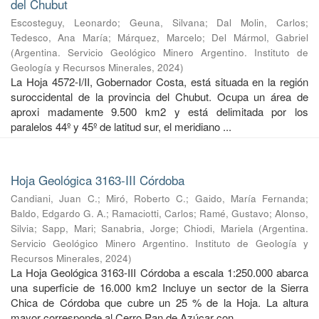
del Chubut
Escosteguy, Leonardo
;
Geuna, Silvana
;
Dal Molin, Carlos
;
Tedesco, Ana María
;
Márquez, Marcelo
;
Del Mármol, Gabriel
(
Argentina. Servicio Geológico Minero Argentino. Instituto de
Geología y Recursos Minerales
,
2024
)
La Hoja 4572-I/II, Gobernador Costa, está situada en la región
suroccidental de la provincia del Chubut. Ocupa un área de
aproxi madamente 9.500 km2 y está delimitada por los
paralelos 44º y 45º de latitud sur, el meridiano ...
Hoja Geológica 3163-III Córdoba
Candiani, Juan C.
;
Miró, Roberto C.
;
Gaido, María Fernanda
;
Baldo, Edgardo G. A.
;
Ramaciotti, Carlos
;
Ramé, Gustavo
;
Alonso,
Silvia
;
Sapp, Mari
;
Sanabria, Jorge
;
Chiodi, Mariela
(
Argentina.
Servicio Geológico Minero Argentino. Instituto de Geología y
Recursos Minerales
,
2024
)
La Hoja Geológica 3163-III Córdoba a escala 1:250.000 abarca
una superficie de 16.000 km2 Incluye un sector de la Sierra
Chica de Córdoba que cubre un 25 % de la Hoja. La altura
mayor corresponde al Cerro Pan de Azúcar con ...