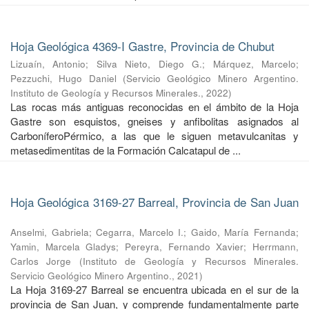
Hoja Geológica 4369-I Gastre, Provincia de Chubut
Lizuaín, Antonio
;
Silva Nieto, Diego G.
;
Márquez, Marcelo
;
Pezzuchi, Hugo Daniel
(
Servicio Geológico Minero Argentino.
Instituto de Geología y Recursos Minerales.
,
2022
)
Las rocas más antiguas reconocidas en el ámbito de la Hoja
Gastre son esquistos, gneises y anfibolitas asignados al
CarboníferoPérmico, a las que le siguen metavulcanitas y
metasedimentitas de la Formación Calcatapul de ...
Hoja Geológica 3169-27 Barreal, Provincia de San Juan
Anselmi, Gabriela
;
Cegarra, Marcelo I.
;
Gaido, María Fernanda
;
Yamin, Marcela Gladys
;
Pereyra, Fernando Xavier
;
Herrmann,
Carlos Jorge
(
Instituto de Geología y Recursos Minerales.
Servicio Geológico Minero Argentino.
,
2021
)
La Hoja 3169-27 Barreal se encuentra ubicada en el sur de la
provincia de San Juan, y comprende fundamentalmente parte