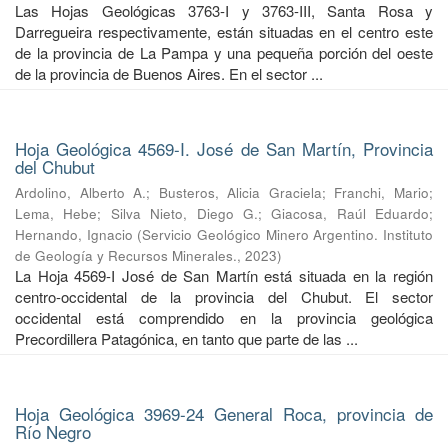
Las Hojas Geológicas 3763-I y 3763-III, Santa Rosa y
Darregueira respectivamente, están situadas en el centro este
de la provincia de La Pampa y una pequeña porción del oeste
de la provincia de Buenos Aires. En el sector ...
Hoja Geológica 4569-I. José de San Martín, Provincia
del Chubut
Ardolino, Alberto A.
;
Busteros, Alicia Graciela
;
Franchi, Mario
;
Lema, Hebe
;
Silva Nieto, Diego G.
;
Giacosa, Raúl Eduardo
;
Hernando, Ignacio
(
Servicio Geológico Minero Argentino. Instituto
de Geología y Recursos Minerales.
,
2023
)
La Hoja 4569-I José de San Martín está situada en la región
centro-occidental de la provincia del Chubut. El sector
occidental está comprendido en la provincia geológica
Precordillera Patagónica, en tanto que parte de las ...
Hoja Geológica 3969-24 General Roca, provincia de
Río Negro