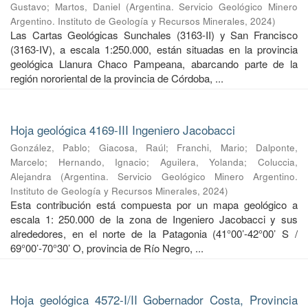
Gustavo
;
Martos, Daniel
(
Argentina. Servicio Geológico Minero
Argentino. Instituto de Geología y Recursos Minerales
,
2024
)
Las Cartas Geológicas Sunchales (3163-II) y San Francisco
(3163-IV), a escala 1:250.000, están situadas en la provincia
geológica Llanura Chaco Pampeana, abarcando parte de la
región nororiental de la provincia de Córdoba, ...
Hoja geológica 4169-III Ingeniero Jacobacci
González, Pablo
;
Giacosa, Raúl
;
Franchi, Mario
;
Dalponte,
Marcelo
;
Hernando, Ignacio
;
Aguilera, Yolanda
;
Coluccia,
Alejandra
(
Argentina. Servicio Geológico Minero Argentino.
Instituto de Geología y Recursos Minerales
,
2024
)
Esta contribución está compuesta por un mapa geológico a
escala 1: 250.000 de la zona de Ingeniero Jacobacci y sus
alrededores, en el norte de la Patagonia (41°00’-42°00’ S /
69°00’-70°30’ O, provincia de Río Negro, ...
Hoja geológica 4572-I/II Gobernador Costa, Provincia