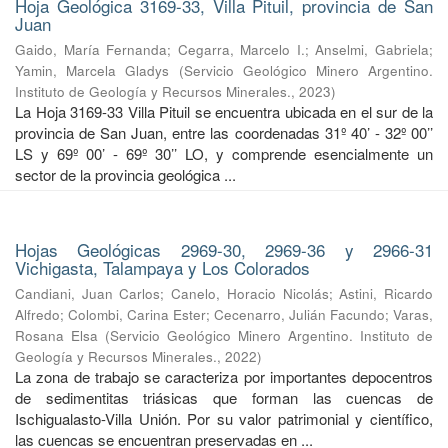
Hoja Geológica 3169-33, Villa Pituil, provincia de San
Juan
Gaido, María Fernanda
;
Cegarra, Marcelo I.
;
Anselmi, Gabriela
;
Yamin, Marcela Gladys
(
Servicio Geológico Minero Argentino.
Instituto de Geología y Recursos Minerales.
,
2023
)
La Hoja 3169-33 Villa Pituil se encuentra ubicada en el sur de la
provincia de San Juan, entre las coordenadas 31º 40’ - 32º 00’’
LS y 69º 00’ - 69º 30’’ LO, y comprende esencialmente un
sector de la provincia geológica ...
Hojas Geológicas 2969-30, 2969-36 y 2966-31
Vichigasta, Talampaya y Los Colorados
Candiani, Juan Carlos
;
Canelo, Horacio Nicolás
;
Astini, Ricardo
Alfredo
;
Colombi, Carina Ester
;
Cecenarro, Julián Facundo
;
Varas,
Rosana Elsa
(
Servicio Geológico Minero Argentino. Instituto de
Geología y Recursos Minerales.
,
2022
)
La zona de trabajo se caracteriza por importantes depocentros
de sedimentitas triásicas que forman las cuencas de
Ischigualasto-Villa Unión. Por su valor patrimonial y cientíﬁco,
las cuencas se encuentran preservadas en ...