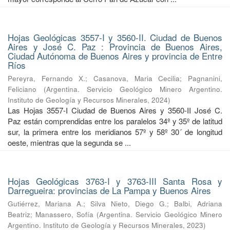
Hojas Geológicas 3557-I y 3560-II. Ciudad de Buenos
Aires y José C. Paz : Provincia de Buenos Aires,
Ciudad Autónoma de Buenos Aires y provincia de Entre
Ríos
Pereyra, Fernando X.
;
Casanova, Maria Cecilia
;
Pagnanini,
Feliciano
(
Argentina. Servicio Geológico Minero Argentino.
Instituto de Geología y Recursos Minerales
,
2024
)
Las Hojas 3557-I Ciudad de Buenos Aires y 3560-II José C.
Paz están comprendidas entre los paralelos 34º y 35º de latitud
sur, la primera entre los meridianos 57º y 58º 30´ de longitud
oeste, mientras que la segunda se ...
Hojas Geológicas 3763-I y 3763-III Santa Rosa y
Darregueira: provincias de La Pampa y Buenos Aires
Gutiérrez, Mariana A.
;
Silva Nieto, Diego G.
;
Balbi, Adriana
Beatriz
;
Manassero, Sofía
(
Argentina. Servicio Geológico Minero
Argentino. Instituto de Geología y Recursos Minerales
,
2023
)