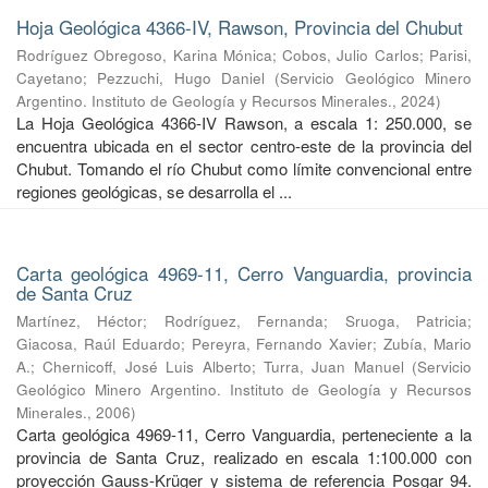
Hoja Geológica 4366-IV, Rawson, Provincia del Chubut
Rodríguez Obregoso, Karina Mónica
;
Cobos, Julio Carlos
;
Parisi,
Cayetano
;
Pezzuchi, Hugo Daniel
(
Servicio Geológico Minero
Argentino. Instituto de Geología y Recursos Minerales.
,
2024
)
La Hoja Geológica 4366-IV Rawson, a escala 1: 250.000, se
encuentra ubicada en el sector centro-este de la provincia del
Chubut. Tomando el río Chubut como límite convencional entre
regiones geológicas, se desarrolla el ...
Carta geológica 4969-11, Cerro Vanguardia, provincia
de Santa Cruz
Martínez, Héctor
;
Rodríguez, Fernanda
;
Sruoga, Patricia
;
Giacosa, Raúl Eduardo
;
Pereyra, Fernando Xavier
;
Zubía, Mario
A.
;
Chernicoff, José Luis Alberto
;
Turra, Juan Manuel
(
Servicio
Geológico Minero Argentino. Instituto de Geología y Recursos
Minerales.
,
2006
)
Carta geológica 4969-11, Cerro Vanguardia, perteneciente a la
provincia de Santa Cruz, realizado en escala 1:100.000 con
proyección Gauss-Krüger y sistema de referencia Posgar 94.