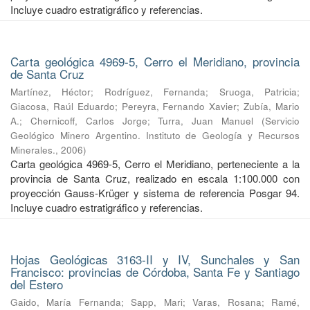
Incluye cuadro estratigráfico y referencias.
Carta geológica 4969-5, Cerro el Meridiano, provincia
de Santa Cruz
Martínez, Héctor
;
Rodríguez, Fernanda
;
Sruoga, Patricia
;
Giacosa, Raúl Eduardo
;
Pereyra, Fernando Xavier
;
Zubía, Mario
A.
;
Chernicoff, Carlos Jorge
;
Turra, Juan Manuel
(
Servicio
Geológico Minero Argentino. Instituto de Geología y Recursos
Minerales.
,
2006
)
Carta geológica 4969-5, Cerro el Meridiano, perteneciente a la
provincia de Santa Cruz, realizado en escala 1:100.000 con
proyección Gauss-Krüger y sistema de referencia Posgar 94.
Incluye cuadro estratigráfico y referencias.
Hojas Geológicas 3163-II y IV, Sunchales y San
Francisco: provincias de Córdoba, Santa Fe y Santiago
del Estero
Gaido, María Fernanda
;
Sapp, Mari
;
Varas, Rosana
;
Ramé,