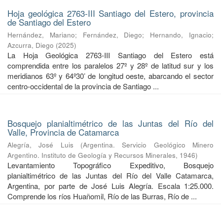
Hoja geológica 2763-III Santiago del Estero, provincia
de Santiago del Estero
Hernández, Mariano
;
Fernández, Diego
;
Hernando, Ignacio
;
Azcurra, Diego
(
2025
)
La Hoja Geológica 2763-III Santiago del Estero está
comprendida entre los paralelos 27º y 28º de latitud sur y los
meridianos 63º y 64º30’ de longitud oeste, abarcando el sector
centro-occidental de la provincia de Santiago ...
Bosquejo planialtimétrico de las Juntas del Río del
Valle, Provincia de Catamarca
Alegría, José Luis
(
Argentina. Servicio Geológico Minero
Argentino. Instituto de Geología y Recursos Minerales
,
1946
)
Levantamiento Topográfico Expeditivo, Bosquejo
planialtimétrico de las Juntas del Río del Valle Catamarca,
Argentina, por parte de José Luis Alegría. Escala 1:25.000.
Comprende los ríos Huañomil, Río de las Burras, Río de ...