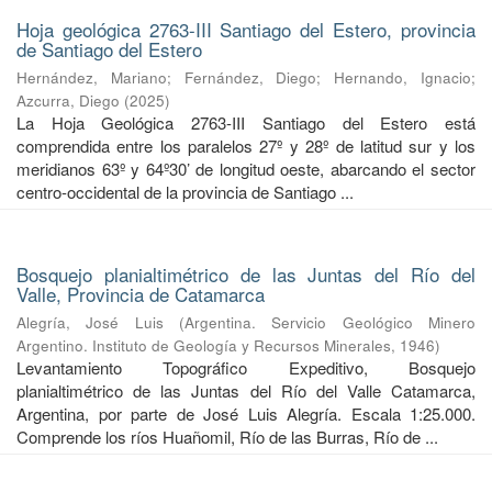
Hoja geológica 2763-III Santiago del Estero, provincia
de Santiago del Estero
Hernández, Mariano
;
Fernández, Diego
;
Hernando, Ignacio
;
Azcurra, Diego
(
2025
)
La Hoja Geológica 2763-III Santiago del Estero está
comprendida entre los paralelos 27º y 28º de latitud sur y los
meridianos 63º y 64º30’ de longitud oeste, abarcando el sector
centro-occidental de la provincia de Santiago ...
Bosquejo planialtimétrico de las Juntas del Río del
Valle, Provincia de Catamarca
Alegría, José Luis
(
Argentina. Servicio Geológico Minero
Argentino. Instituto de Geología y Recursos Minerales
,
1946
)
Levantamiento Topográfico Expeditivo, Bosquejo
planialtimétrico de las Juntas del Río del Valle Catamarca,
Argentina, por parte de José Luis Alegría. Escala 1:25.000.
Comprende los ríos Huañomil, Río de las Burras, Río de ...