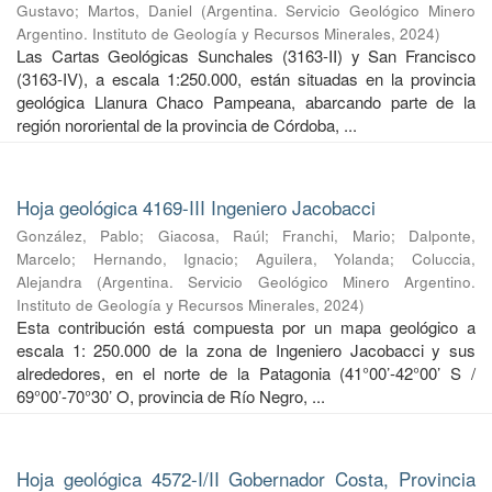
Gustavo
;
Martos, Daniel
(
Argentina. Servicio Geológico Minero
Argentino. Instituto de Geología y Recursos Minerales
,
2024
)
Las Cartas Geológicas Sunchales (3163-II) y San Francisco
(3163-IV), a escala 1:250.000, están situadas en la provincia
geológica Llanura Chaco Pampeana, abarcando parte de la
región nororiental de la provincia de Córdoba, ...
Hoja geológica 4169-III Ingeniero Jacobacci
González, Pablo
;
Giacosa, Raúl
;
Franchi, Mario
;
Dalponte,
Marcelo
;
Hernando, Ignacio
;
Aguilera, Yolanda
;
Coluccia,
Alejandra
(
Argentina. Servicio Geológico Minero Argentino.
Instituto de Geología y Recursos Minerales
,
2024
)
Esta contribución está compuesta por un mapa geológico a
escala 1: 250.000 de la zona de Ingeniero Jacobacci y sus
alrededores, en el norte de la Patagonia (41°00’-42°00’ S /
69°00’-70°30’ O, provincia de Río Negro, ...
Hoja geológica 4572-I/II Gobernador Costa, Provincia