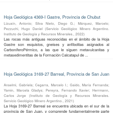
Hoja Geológica 4369-I Gastre, Provincia de Chubut
Lizuaín, Antonio
;
Silva Nieto, Diego G.
;
Márquez, Marcelo
;
Pezzuchi, Hugo Daniel
(
Servicio Geológico Minero Argentino.
Instituto de Geología y Recursos Minerales.
,
2022
)
Las rocas más antiguas reconocidas en el ámbito de la Hoja
Gastre son esquistos, gneises y anfibolitas asignados al
CarboníferoPérmico, a las que le siguen metavulcanitas y
metasedimentitas de la Formación Calcatapul de ...
Hoja Geológica 3169-27 Barreal, Provincia de San Juan
Anselmi, Gabriela
;
Cegarra, Marcelo I.
;
Gaido, María Fernanda
;
Yamin, Marcela Gladys
;
Pereyra, Fernando Xavier
;
Herrmann,
Carlos Jorge
(
Instituto de Geología y Recursos Minerales.
Servicio Geológico Minero Argentino.
,
2021
)
La Hoja 3169-27 Barreal se encuentra ubicada en el sur de la
provincia de San Juan, y comprende fundamentalmente parte