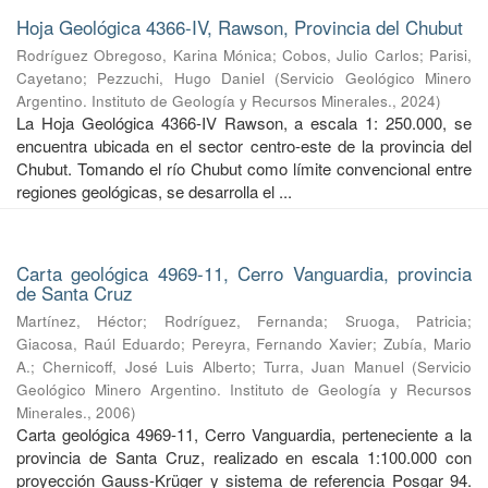
Hoja Geológica 4366-IV, Rawson, Provincia del Chubut
Rodríguez Obregoso, Karina Mónica
;
Cobos, Julio Carlos
;
Parisi,
Cayetano
;
Pezzuchi, Hugo Daniel
(
Servicio Geológico Minero
Argentino. Instituto de Geología y Recursos Minerales.
,
2024
)
La Hoja Geológica 4366-IV Rawson, a escala 1: 250.000, se
encuentra ubicada en el sector centro-este de la provincia del
Chubut. Tomando el río Chubut como límite convencional entre
regiones geológicas, se desarrolla el ...
Carta geológica 4969-11, Cerro Vanguardia, provincia
de Santa Cruz
Martínez, Héctor
;
Rodríguez, Fernanda
;
Sruoga, Patricia
;
Giacosa, Raúl Eduardo
;
Pereyra, Fernando Xavier
;
Zubía, Mario
A.
;
Chernicoff, José Luis Alberto
;
Turra, Juan Manuel
(
Servicio
Geológico Minero Argentino. Instituto de Geología y Recursos
Minerales.
,
2006
)
Carta geológica 4969-11, Cerro Vanguardia, perteneciente a la
provincia de Santa Cruz, realizado en escala 1:100.000 con
proyección Gauss-Krüger y sistema de referencia Posgar 94.