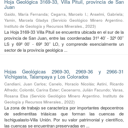
Hoja Geológica 3169-33, Villa Pituil, provincia de San
Juan
Gaido, María Fernanda
;
Cegarra, Marcelo I.
;
Anselmi, Gabriela
;
Yamin, Marcela Gladys
(
Servicio Geológico Minero Argentino.
Instituto de Geología y Recursos Minerales.
,
2023
)
La Hoja 3169-33 Villa Pituil se encuentra ubicada en el sur de la
provincia de San Juan, entre las coordenadas 31º 40’ - 32º 00’’
LS y 69º 00’ - 69º 30’’ LO, y comprende esencialmente un
sector de la provincia geológica ...
Hojas Geológicas 2969-30, 2969-36 y 2966-31
Vichigasta, Talampaya y Los Colorados
Candiani, Juan Carlos
;
Canelo, Horacio Nicolás
;
Astini, Ricardo
Alfredo
;
Colombi, Carina Ester
;
Cecenarro, Julián Facundo
;
Varas,
Rosana Elsa
(
Servicio Geológico Minero Argentino. Instituto de
Geología y Recursos Minerales.
,
2022
)
La zona de trabajo se caracteriza por importantes depocentros
de sedimentitas triásicas que forman las cuencas de
Ischigualasto-Villa Unión. Por su valor patrimonial y cientíﬁco,
las cuencas se encuentran preservadas en ...