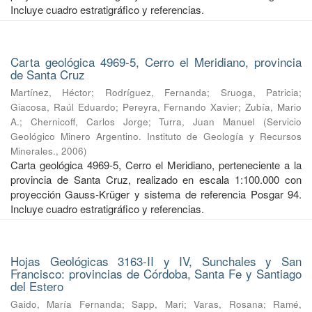
Incluye cuadro estratigráfico y referencias.
Carta geológica 4969-5, Cerro el Meridiano, provincia
de Santa Cruz
Martínez, Héctor
;
Rodríguez, Fernanda
;
Sruoga, Patricia
;
Giacosa, Raúl Eduardo
;
Pereyra, Fernando Xavier
;
Zubía, Mario
A.
;
Chernicoff, Carlos Jorge
;
Turra, Juan Manuel
(
Servicio
Geológico Minero Argentino. Instituto de Geología y Recursos
Minerales.
,
2006
)
Carta geológica 4969-5, Cerro el Meridiano, perteneciente a la
provincia de Santa Cruz, realizado en escala 1:100.000 con
proyección Gauss-Krüger y sistema de referencia Posgar 94.
Incluye cuadro estratigráfico y referencias.
Hojas Geológicas 3163-II y IV, Sunchales y San
Francisco: provincias de Córdoba, Santa Fe y Santiago
del Estero
Gaido, María Fernanda
;
Sapp, Mari
;
Varas, Rosana
;
Ramé,