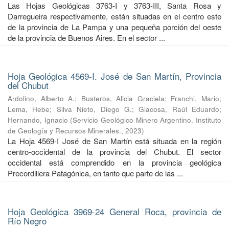
Las Hojas Geológicas 3763-I y 3763-III, Santa Rosa y
Darregueira respectivamente, están situadas en el centro este
de la provincia de La Pampa y una pequeña porción del oeste
de la provincia de Buenos Aires. En el sector ...
Hoja Geológica 4569-I. José de San Martín, Provincia
del Chubut
Ardolino, Alberto A.
;
Busteros, Alicia Graciela
;
Franchi, Mario
;
Lema, Hebe
;
Silva Nieto, Diego G.
;
Giacosa, Raúl Eduardo
;
Hernando, Ignacio
(
Servicio Geológico Minero Argentino. Instituto
de Geología y Recursos Minerales.
,
2023
)
La Hoja 4569-I José de San Martín está situada en la región
centro-occidental de la provincia del Chubut. El sector
occidental está comprendido en la provincia geológica
Precordillera Patagónica, en tanto que parte de las ...
Hoja Geológica 3969-24 General Roca, provincia de
Río Negro