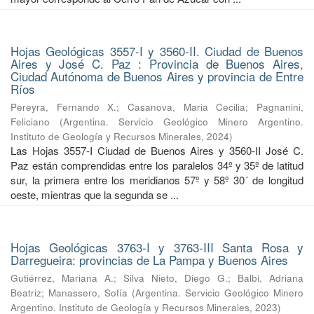
Hojas Geológicas 3557-I y 3560-II. Ciudad de Buenos
Aires y José C. Paz : Provincia de Buenos Aires,
Ciudad Autónoma de Buenos Aires y provincia de Entre
Ríos
Pereyra, Fernando X.
;
Casanova, Maria Cecilia
;
Pagnanini,
Feliciano
(
Argentina. Servicio Geológico Minero Argentino.
Instituto de Geología y Recursos Minerales
,
2024
)
Las Hojas 3557-I Ciudad de Buenos Aires y 3560-II José C.
Paz están comprendidas entre los paralelos 34º y 35º de latitud
sur, la primera entre los meridianos 57º y 58º 30´ de longitud
oeste, mientras que la segunda se ...
Hojas Geológicas 3763-I y 3763-III Santa Rosa y
Darregueira: provincias de La Pampa y Buenos Aires
Gutiérrez, Mariana A.
;
Silva Nieto, Diego G.
;
Balbi, Adriana
Beatriz
;
Manassero, Sofía
(
Argentina. Servicio Geológico Minero
Argentino. Instituto de Geología y Recursos Minerales
,
2023
)