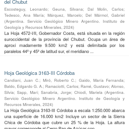
del Chubut
Escosteguy, Leonardo
;
Geuna, Silvana
;
Dal Molin, Carlos
;
Tedesco, Ana María
;
Márquez, Marcelo
;
Del Mármol, Gabriel
(
Argentina. Servicio Geológico Minero Argentino. Instituto de
Geología y Recursos Minerales
,
2024
)
La Hoja 4572-I/II, Gobernador Costa, está situada en la región
suroccidental de la provincia del Chubut. Ocupa un área de
aproxi madamente 9.500 km2 y está delimitada por los
paralelos 44º y 45º de latitud sur, el meridiano ...
Hoja Geológica 3163-III Córdoba
Candiani, Juan C.
;
Miró, Roberto C.
;
Gaido, María Fernanda
;
Baldo, Edgardo G. A.
;
Ramaciotti, Carlos
;
Ramé, Gustavo
;
Alonso,
Silvia
;
Sapp, Mari
;
Sanabria, Jorge
;
Chiodi, Mariela
(
Argentina.
Servicio Geológico Minero Argentino. Instituto de Geología y
Recursos Minerales
,
2024
)
La Hoja Geológica 3163-III Córdoba a escala 1:250.000 abarca
una superficie de 16.000 km2 Incluye un sector de la Sierra
Chica de Córdoba que cubre un 25 % de la Hoja. La altura
mayor corresponde al Cerro Pan de Azúcar con ...