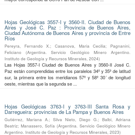
Hojas Geológicas 3557-I y 3560-II. Ciudad de Buenos
Aires y José C. Paz : Provincia de Buenos Aires,
Ciudad Autónoma de Buenos Aires y provincia de Entre
Ríos
Pereyra, Fernando X.
;
Casanova, Maria Cecilia
;
Pagnanini,
Feliciano
(
Argentina. Servicio Geológico Minero Argentino.
Instituto de Geología y Recursos Minerales
,
2024
)
Las Hojas 3557-I Ciudad de Buenos Aires y 3560-II José C.
Paz están comprendidas entre los paralelos 34º y 35º de latitud
sur, la primera entre los meridianos 57º y 58º 30´ de longitud
oeste, mientras que la segunda se ...
Hojas Geológicas 3763-I y 3763-III Santa Rosa y
Darregueira: provincias de La Pampa y Buenos Aires
Gutiérrez, Mariana A.
;
Silva Nieto, Diego G.
;
Balbi, Adriana
Beatriz
;
Manassero, Sofía
(
Argentina. Servicio Geológico Minero
Argentino. Instituto de Geología y Recursos Minerales
,
2023
)