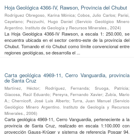
Hoja Geológica 4366-IV, Rawson, Provincia del Chubut
Rodríguez Obregoso, Karina Mónica
;
Cobos, Julio Carlos
;
Parisi,
Cayetano
;
Pezzuchi, Hugo Daniel
(
Servicio Geológico Minero
Argentino. Instituto de Geología y Recursos Minerales.
,
2024
)
La Hoja Geológica 4366-IV Rawson, a escala 1: 250.000, se
encuentra ubicada en el sector centro-este de la provincia del
Chubut. Tomando el río Chubut como límite convencional entre
regiones geológicas, se desarrolla el ...
Carta geológica 4969-11, Cerro Vanguardia, provincia
de Santa Cruz
Martínez, Héctor
;
Rodríguez, Fernanda
;
Sruoga, Patricia
;
Giacosa, Raúl Eduardo
;
Pereyra, Fernando Xavier
;
Zubía, Mario
A.
;
Chernicoff, José Luis Alberto
;
Turra, Juan Manuel
(
Servicio
Geológico Minero Argentino. Instituto de Geología y Recursos
Minerales.
,
2006
)
Carta geológica 4969-11, Cerro Vanguardia, perteneciente a la
provincia de Santa Cruz, realizado en escala 1:100.000 con
proyección Gauss-Krüger y sistema de referencia Posgar 94.