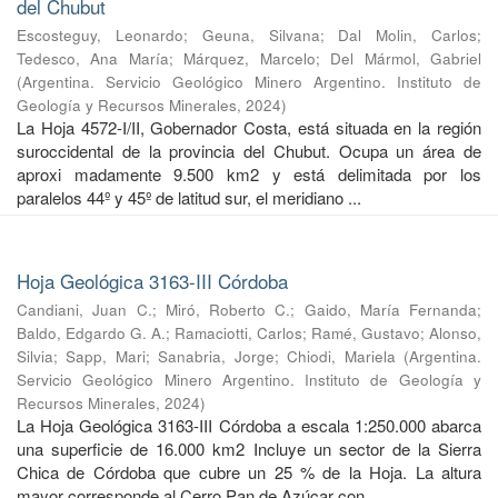
del Chubut
Escosteguy, Leonardo
;
Geuna, Silvana
;
Dal Molin, Carlos
;
Tedesco, Ana María
;
Márquez, Marcelo
;
Del Mármol, Gabriel
(
Argentina. Servicio Geológico Minero Argentino. Instituto de
Geología y Recursos Minerales
,
2024
)
La Hoja 4572-I/II, Gobernador Costa, está situada en la región
suroccidental de la provincia del Chubut. Ocupa un área de
aproxi madamente 9.500 km2 y está delimitada por los
paralelos 44º y 45º de latitud sur, el meridiano ...
Hoja Geológica 3163-III Córdoba
Candiani, Juan C.
;
Miró, Roberto C.
;
Gaido, María Fernanda
;
Baldo, Edgardo G. A.
;
Ramaciotti, Carlos
;
Ramé, Gustavo
;
Alonso,
Silvia
;
Sapp, Mari
;
Sanabria, Jorge
;
Chiodi, Mariela
(
Argentina.
Servicio Geológico Minero Argentino. Instituto de Geología y
Recursos Minerales
,
2024
)
La Hoja Geológica 3163-III Córdoba a escala 1:250.000 abarca
una superficie de 16.000 km2 Incluye un sector de la Sierra
Chica de Córdoba que cubre un 25 % de la Hoja. La altura
mayor corresponde al Cerro Pan de Azúcar con ...