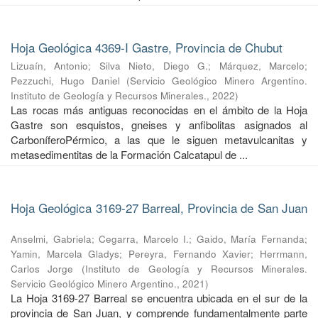
Hoja Geológica 4369-I Gastre, Provincia de Chubut
Lizuaín, Antonio
;
Silva Nieto, Diego G.
;
Márquez, Marcelo
;
Pezzuchi, Hugo Daniel
(
Servicio Geológico Minero Argentino.
Instituto de Geología y Recursos Minerales.
,
2022
)
Las rocas más antiguas reconocidas en el ámbito de la Hoja
Gastre son esquistos, gneises y anfibolitas asignados al
CarboníferoPérmico, a las que le siguen metavulcanitas y
metasedimentitas de la Formación Calcatapul de ...
Hoja Geológica 3169-27 Barreal, Provincia de San Juan
Anselmi, Gabriela
;
Cegarra, Marcelo I.
;
Gaido, María Fernanda
;
Yamin, Marcela Gladys
;
Pereyra, Fernando Xavier
;
Herrmann,
Carlos Jorge
(
Instituto de Geología y Recursos Minerales.
Servicio Geológico Minero Argentino.
,
2021
)
La Hoja 3169-27 Barreal se encuentra ubicada en el sur de la
provincia de San Juan, y comprende fundamentalmente parte