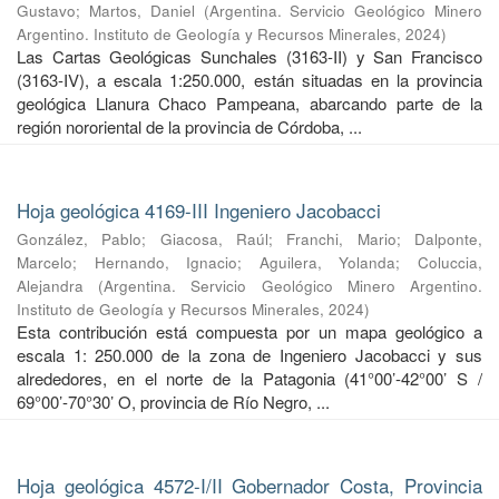
Gustavo
;
Martos, Daniel
(
Argentina. Servicio Geológico Minero
Argentino. Instituto de Geología y Recursos Minerales
,
2024
)
Las Cartas Geológicas Sunchales (3163-II) y San Francisco
(3163-IV), a escala 1:250.000, están situadas en la provincia
geológica Llanura Chaco Pampeana, abarcando parte de la
región nororiental de la provincia de Córdoba, ...
Hoja geológica 4169-III Ingeniero Jacobacci
González, Pablo
;
Giacosa, Raúl
;
Franchi, Mario
;
Dalponte,
Marcelo
;
Hernando, Ignacio
;
Aguilera, Yolanda
;
Coluccia,
Alejandra
(
Argentina. Servicio Geológico Minero Argentino.
Instituto de Geología y Recursos Minerales
,
2024
)
Esta contribución está compuesta por un mapa geológico a
escala 1: 250.000 de la zona de Ingeniero Jacobacci y sus
alrededores, en el norte de la Patagonia (41°00’-42°00’ S /
69°00’-70°30’ O, provincia de Río Negro, ...
Hoja geológica 4572-I/II Gobernador Costa, Provincia