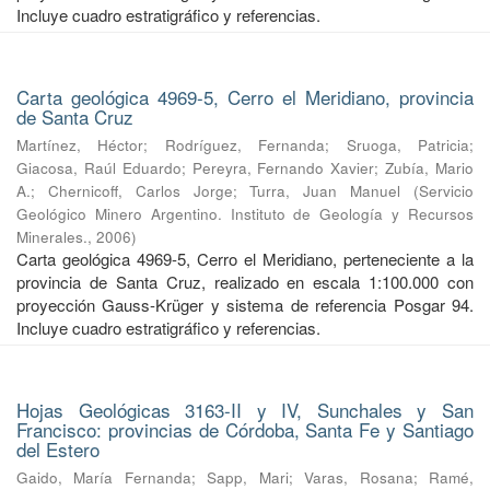
Incluye cuadro estratigráfico y referencias.
Carta geológica 4969-5, Cerro el Meridiano, provincia
de Santa Cruz
Martínez, Héctor
;
Rodríguez, Fernanda
;
Sruoga, Patricia
;
Giacosa, Raúl Eduardo
;
Pereyra, Fernando Xavier
;
Zubía, Mario
A.
;
Chernicoff, Carlos Jorge
;
Turra, Juan Manuel
(
Servicio
Geológico Minero Argentino. Instituto de Geología y Recursos
Minerales.
,
2006
)
Carta geológica 4969-5, Cerro el Meridiano, perteneciente a la
provincia de Santa Cruz, realizado en escala 1:100.000 con
proyección Gauss-Krüger y sistema de referencia Posgar 94.
Incluye cuadro estratigráfico y referencias.
Hojas Geológicas 3163-II y IV, Sunchales y San
Francisco: provincias de Córdoba, Santa Fe y Santiago
del Estero
Gaido, María Fernanda
;
Sapp, Mari
;
Varas, Rosana
;
Ramé,