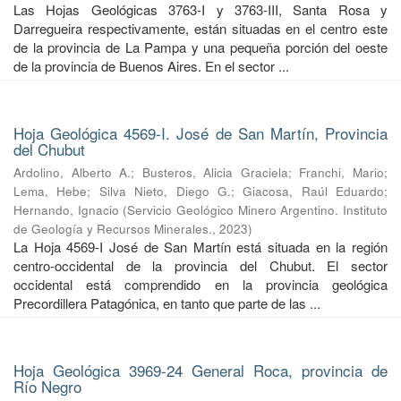
Las Hojas Geológicas 3763-I y 3763-III, Santa Rosa y
Darregueira respectivamente, están situadas en el centro este
de la provincia de La Pampa y una pequeña porción del oeste
de la provincia de Buenos Aires. En el sector ...
Hoja Geológica 4569-I. José de San Martín, Provincia
del Chubut
Ardolino, Alberto A.
;
Busteros, Alicia Graciela
;
Franchi, Mario
;
Lema, Hebe
;
Silva Nieto, Diego G.
;
Giacosa, Raúl Eduardo
;
Hernando, Ignacio
(
Servicio Geológico Minero Argentino. Instituto
de Geología y Recursos Minerales.
,
2023
)
La Hoja 4569-I José de San Martín está situada en la región
centro-occidental de la provincia del Chubut. El sector
occidental está comprendido en la provincia geológica
Precordillera Patagónica, en tanto que parte de las ...
Hoja Geológica 3969-24 General Roca, provincia de
Río Negro