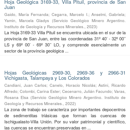
Hoja Geológica 3169-33, Villa Pituil, provincia de San
Juan
Gaido, María Fernanda
;
Cegarra, Marcelo I.
;
Anselmi, Gabriela
;
Yamin, Marcela Gladys
(
Servicio Geológico Minero Argentino.
Instituto de Geología y Recursos Minerales.
,
2023
)
La Hoja 3169-33 Villa Pituil se encuentra ubicada en el sur de la
provincia de San Juan, entre las coordenadas 31º 40’ - 32º 00’’
LS y 69º 00’ - 69º 30’’ LO, y comprende esencialmente un
sector de la provincia geológica ...
Hojas Geológicas 2969-30, 2969-36 y 2966-31
Vichigasta, Talampaya y Los Colorados
Candiani, Juan Carlos
;
Canelo, Horacio Nicolás
;
Astini, Ricardo
Alfredo
;
Colombi, Carina Ester
;
Cecenarro, Julián Facundo
;
Varas,
Rosana Elsa
(
Servicio Geológico Minero Argentino. Instituto de
Geología y Recursos Minerales.
,
2022
)
La zona de trabajo se caracteriza por importantes depocentros
de sedimentitas triásicas que forman las cuencas de
Ischigualasto-Villa Unión. Por su valor patrimonial y cientíﬁco,
las cuencas se encuentran preservadas en ...