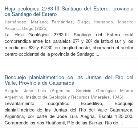
Hoja geológica 2763-III Santiago del Estero, provincia
de Santiago del Estero
Hernández, Mariano
;
Fernández, Diego
;
Hernando, Ignacio
;
Azcurra, Diego
(
2025
)
La Hoja Geológica 2763-III Santiago del Estero está
comprendida entre los paralelos 27º y 28º de latitud sur y los
meridianos 63º y 64º30’ de longitud oeste, abarcando el sector
centro-occidental de la provincia de Santiago ...
Bosquejo planialtimétrico de las Juntas del Río del
Valle, Provincia de Catamarca
Alegría, José Luis
(
Argentina. Servicio Geológico Minero
Argentino. Instituto de Geología y Recursos Minerales
,
1946
)
Levantamiento Topográfico Expeditivo, Bosquejo
planialtimétrico de las Juntas del Río del Valle Catamarca,
Argentina, por parte de José Luis Alegría. Escala 1:25.000.
Comprende los ríos Huañomil, Río de las Burras, Río de ...