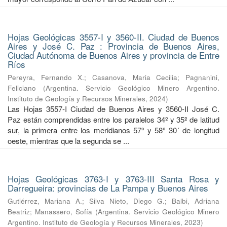
Hojas Geológicas 3557-I y 3560-II. Ciudad de Buenos
Aires y José C. Paz : Provincia de Buenos Aires,
Ciudad Autónoma de Buenos Aires y provincia de Entre
Ríos
Pereyra, Fernando X.
;
Casanova, Maria Cecilia
;
Pagnanini,
Feliciano
(
Argentina. Servicio Geológico Minero Argentino.
Instituto de Geología y Recursos Minerales
,
2024
)
Las Hojas 3557-I Ciudad de Buenos Aires y 3560-II José C.
Paz están comprendidas entre los paralelos 34º y 35º de latitud
sur, la primera entre los meridianos 57º y 58º 30´ de longitud
oeste, mientras que la segunda se ...
Hojas Geológicas 3763-I y 3763-III Santa Rosa y
Darregueira: provincias de La Pampa y Buenos Aires
Gutiérrez, Mariana A.
;
Silva Nieto, Diego G.
;
Balbi, Adriana
Beatriz
;
Manassero, Sofía
(
Argentina. Servicio Geológico Minero
Argentino. Instituto de Geología y Recursos Minerales
,
2023
)