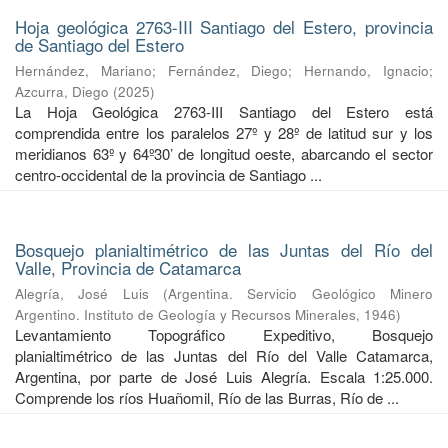
Hoja geológica 2763-III Santiago del Estero, provincia
de Santiago del Estero
Hernández, Mariano
;
Fernández, Diego
;
Hernando, Ignacio
;
Azcurra, Diego
(
2025
)
La Hoja Geológica 2763-III Santiago del Estero está
comprendida entre los paralelos 27º y 28º de latitud sur y los
meridianos 63º y 64º30’ de longitud oeste, abarcando el sector
centro-occidental de la provincia de Santiago ...
Bosquejo planialtimétrico de las Juntas del Río del
Valle, Provincia de Catamarca
Alegría, José Luis
(
Argentina. Servicio Geológico Minero
Argentino. Instituto de Geología y Recursos Minerales
,
1946
)
Levantamiento Topográfico Expeditivo, Bosquejo
planialtimétrico de las Juntas del Río del Valle Catamarca,
Argentina, por parte de José Luis Alegría. Escala 1:25.000.
Comprende los ríos Huañomil, Río de las Burras, Río de ...