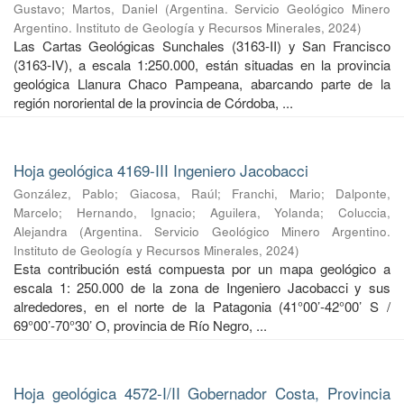
Gustavo
;
Martos, Daniel
(
Argentina. Servicio Geológico Minero
Argentino. Instituto de Geología y Recursos Minerales
,
2024
)
Las Cartas Geológicas Sunchales (3163-II) y San Francisco
(3163-IV), a escala 1:250.000, están situadas en la provincia
geológica Llanura Chaco Pampeana, abarcando parte de la
región nororiental de la provincia de Córdoba, ...
Hoja geológica 4169-III Ingeniero Jacobacci
González, Pablo
;
Giacosa, Raúl
;
Franchi, Mario
;
Dalponte,
Marcelo
;
Hernando, Ignacio
;
Aguilera, Yolanda
;
Coluccia,
Alejandra
(
Argentina. Servicio Geológico Minero Argentino.
Instituto de Geología y Recursos Minerales
,
2024
)
Esta contribución está compuesta por un mapa geológico a
escala 1: 250.000 de la zona de Ingeniero Jacobacci y sus
alrededores, en el norte de la Patagonia (41°00’-42°00’ S /
69°00’-70°30’ O, provincia de Río Negro, ...
Hoja geológica 4572-I/II Gobernador Costa, Provincia