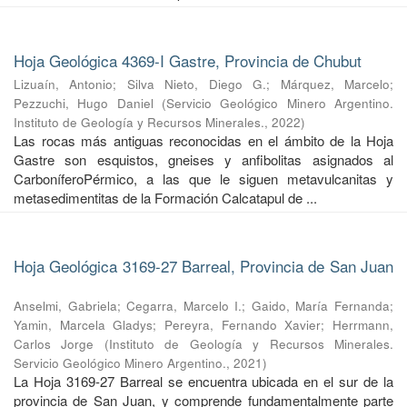
Hoja Geológica 4369-I Gastre, Provincia de Chubut
Lizuaín, Antonio
;
Silva Nieto, Diego G.
;
Márquez, Marcelo
;
Pezzuchi, Hugo Daniel
(
Servicio Geológico Minero Argentino.
Instituto de Geología y Recursos Minerales.
,
2022
)
Las rocas más antiguas reconocidas en el ámbito de la Hoja
Gastre son esquistos, gneises y anfibolitas asignados al
CarboníferoPérmico, a las que le siguen metavulcanitas y
metasedimentitas de la Formación Calcatapul de ...
Hoja Geológica 3169-27 Barreal, Provincia de San Juan
Anselmi, Gabriela
;
Cegarra, Marcelo I.
;
Gaido, María Fernanda
;
Yamin, Marcela Gladys
;
Pereyra, Fernando Xavier
;
Herrmann,
Carlos Jorge
(
Instituto de Geología y Recursos Minerales.
Servicio Geológico Minero Argentino.
,
2021
)
La Hoja 3169-27 Barreal se encuentra ubicada en el sur de la
provincia de San Juan, y comprende fundamentalmente parte