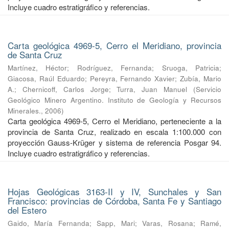
Incluye cuadro estratigráfico y referencias.
Carta geológica 4969-5, Cerro el Meridiano, provincia
de Santa Cruz
Martínez, Héctor
;
Rodríguez, Fernanda
;
Sruoga, Patricia
;
Giacosa, Raúl Eduardo
;
Pereyra, Fernando Xavier
;
Zubía, Mario
A.
;
Chernicoff, Carlos Jorge
;
Turra, Juan Manuel
(
Servicio
Geológico Minero Argentino. Instituto de Geología y Recursos
Minerales.
,
2006
)
Carta geológica 4969-5, Cerro el Meridiano, perteneciente a la
provincia de Santa Cruz, realizado en escala 1:100.000 con
proyección Gauss-Krüger y sistema de referencia Posgar 94.
Incluye cuadro estratigráfico y referencias.
Hojas Geológicas 3163-II y IV, Sunchales y San
Francisco: provincias de Córdoba, Santa Fe y Santiago
del Estero
Gaido, María Fernanda
;
Sapp, Mari
;
Varas, Rosana
;
Ramé,