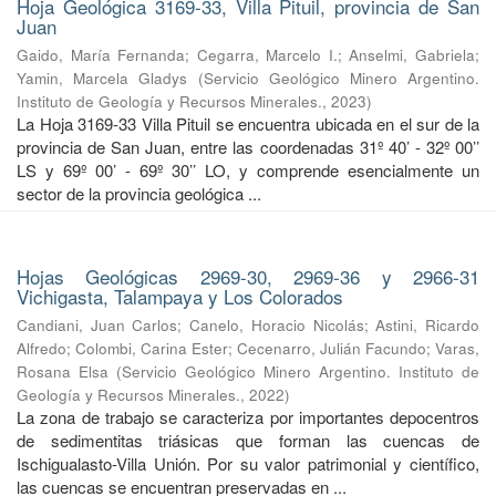
Hoja Geológica 3169-33, Villa Pituil, provincia de San
Juan
Gaido, María Fernanda
;
Cegarra, Marcelo I.
;
Anselmi, Gabriela
;
Yamin, Marcela Gladys
(
Servicio Geológico Minero Argentino.
Instituto de Geología y Recursos Minerales.
,
2023
)
La Hoja 3169-33 Villa Pituil se encuentra ubicada en el sur de la
provincia de San Juan, entre las coordenadas 31º 40’ - 32º 00’’
LS y 69º 00’ - 69º 30’’ LO, y comprende esencialmente un
sector de la provincia geológica ...
Hojas Geológicas 2969-30, 2969-36 y 2966-31
Vichigasta, Talampaya y Los Colorados
Candiani, Juan Carlos
;
Canelo, Horacio Nicolás
;
Astini, Ricardo
Alfredo
;
Colombi, Carina Ester
;
Cecenarro, Julián Facundo
;
Varas,
Rosana Elsa
(
Servicio Geológico Minero Argentino. Instituto de
Geología y Recursos Minerales.
,
2022
)
La zona de trabajo se caracteriza por importantes depocentros
de sedimentitas triásicas que forman las cuencas de
Ischigualasto-Villa Unión. Por su valor patrimonial y cientíﬁco,
las cuencas se encuentran preservadas en ...