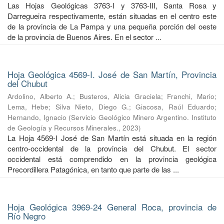
Las Hojas Geológicas 3763-I y 3763-III, Santa Rosa y
Darregueira respectivamente, están situadas en el centro este
de la provincia de La Pampa y una pequeña porción del oeste
de la provincia de Buenos Aires. En el sector ...
Hoja Geológica 4569-I. José de San Martín, Provincia
del Chubut
Ardolino, Alberto A.
;
Busteros, Alicia Graciela
;
Franchi, Mario
;
Lema, Hebe
;
Silva Nieto, Diego G.
;
Giacosa, Raúl Eduardo
;
Hernando, Ignacio
(
Servicio Geológico Minero Argentino. Instituto
de Geología y Recursos Minerales.
,
2023
)
La Hoja 4569-I José de San Martín está situada en la región
centro-occidental de la provincia del Chubut. El sector
occidental está comprendido en la provincia geológica
Precordillera Patagónica, en tanto que parte de las ...
Hoja Geológica 3969-24 General Roca, provincia de
Río Negro