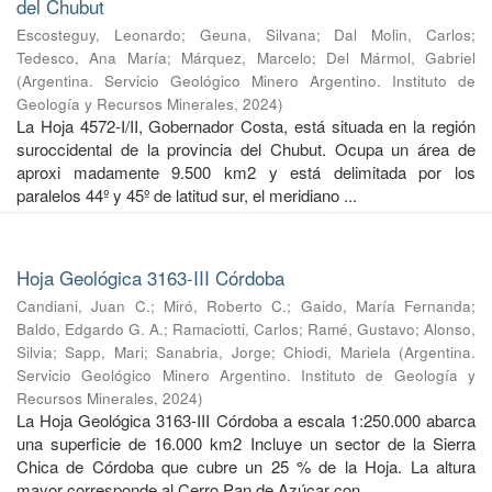
del Chubut
Escosteguy, Leonardo
;
Geuna, Silvana
;
Dal Molin, Carlos
;
Tedesco, Ana María
;
Márquez, Marcelo
;
Del Mármol, Gabriel
(
Argentina. Servicio Geológico Minero Argentino. Instituto de
Geología y Recursos Minerales
,
2024
)
La Hoja 4572-I/II, Gobernador Costa, está situada en la región
suroccidental de la provincia del Chubut. Ocupa un área de
aproxi madamente 9.500 km2 y está delimitada por los
paralelos 44º y 45º de latitud sur, el meridiano ...
Hoja Geológica 3163-III Córdoba
Candiani, Juan C.
;
Miró, Roberto C.
;
Gaido, María Fernanda
;
Baldo, Edgardo G. A.
;
Ramaciotti, Carlos
;
Ramé, Gustavo
;
Alonso,
Silvia
;
Sapp, Mari
;
Sanabria, Jorge
;
Chiodi, Mariela
(
Argentina.
Servicio Geológico Minero Argentino. Instituto de Geología y
Recursos Minerales
,
2024
)
La Hoja Geológica 3163-III Córdoba a escala 1:250.000 abarca
una superficie de 16.000 km2 Incluye un sector de la Sierra
Chica de Córdoba que cubre un 25 % de la Hoja. La altura
mayor corresponde al Cerro Pan de Azúcar con ...