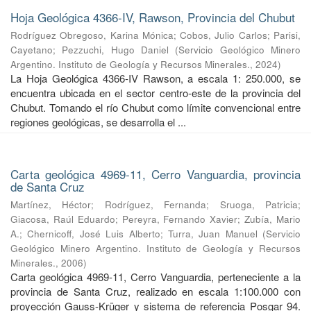
Hoja Geológica 4366-IV, Rawson, Provincia del Chubut
Rodríguez Obregoso, Karina Mónica
;
Cobos, Julio Carlos
;
Parisi,
Cayetano
;
Pezzuchi, Hugo Daniel
(
Servicio Geológico Minero
Argentino. Instituto de Geología y Recursos Minerales.
,
2024
)
La Hoja Geológica 4366-IV Rawson, a escala 1: 250.000, se
encuentra ubicada en el sector centro-este de la provincia del
Chubut. Tomando el río Chubut como límite convencional entre
regiones geológicas, se desarrolla el ...
Carta geológica 4969-11, Cerro Vanguardia, provincia
de Santa Cruz
Martínez, Héctor
;
Rodríguez, Fernanda
;
Sruoga, Patricia
;
Giacosa, Raúl Eduardo
;
Pereyra, Fernando Xavier
;
Zubía, Mario
A.
;
Chernicoff, José Luis Alberto
;
Turra, Juan Manuel
(
Servicio
Geológico Minero Argentino. Instituto de Geología y Recursos
Minerales.
,
2006
)
Carta geológica 4969-11, Cerro Vanguardia, perteneciente a la
provincia de Santa Cruz, realizado en escala 1:100.000 con
proyección Gauss-Krüger y sistema de referencia Posgar 94.