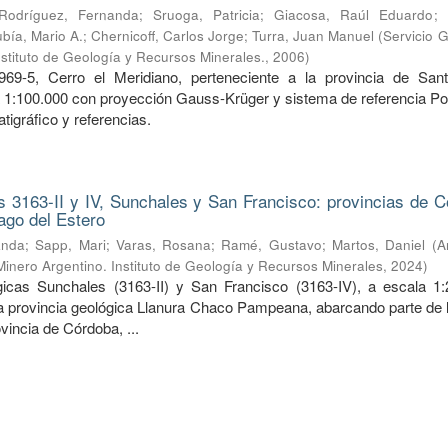
Rodríguez, Fernanda
;
Sruoga, Patricia
;
Giacosa, Raúl Eduardo
;
bía, Mario A.
;
Chernicoff, Carlos Jorge
;
Turra, Juan Manuel
(
Servicio 
nstituto de Geología y Recursos Minerales.
,
2006
)
969-5, Cerro el Meridiano, perteneciente a la provincia de San
a 1:100.000 con proyección Gauss-Krüger y sistema de referencia Po
tigráfico y referencias.
 3163-II y IV, Sunchales y San Francisco: provincias de C
ago del Estero
anda
;
Sapp, Mari
;
Varas, Rosana
;
Ramé, Gustavo
;
Martos, Daniel
(
A
Minero Argentino. Instituto de Geología y Recursos Minerales
,
2024
)
icas Sunchales (3163-II) y San Francisco (3163-IV), a escala 1:
la provincia geológica Llanura Chaco Pampeana, abarcando parte de l
ovincia de Córdoba, ...