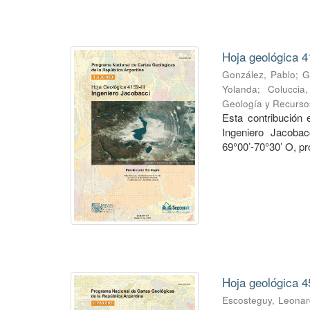
Hoja geológica 4
González, Pablo
;
G
Yolanda
;
Coluccia
Geología y Recurso
Esta contribución
Ingeniero Jacobac
69°00’-70°30’ O, pr
Hoja geológica 4
Escosteguy, Leona