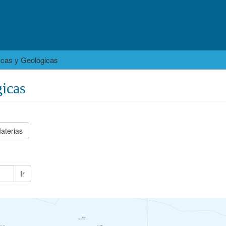
icas y Geológicas
icas
aterias
Ir