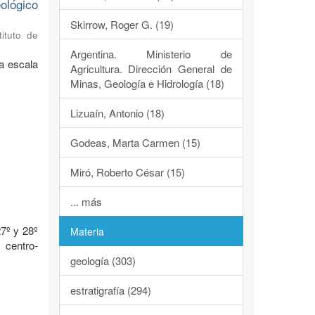
ológico
Skirrow, Roger G. (19)
tituto de
Argentina. Ministerio de
a escala
Agricultura. Dirección General de
Minas, Geología e Hidrología (18)
Lizuaín, Antonio (18)
Godeas, Marta Carmen (15)
Miró, Roberto César (15)
o
... más
7º y 28º
Materia
 centro-
geología (303)
estratigrafía (294)