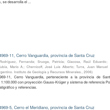
 se desarrolla el ...
4969-11, Cerro Vanguardia, provincia de Santa Cruz
Rodríguez, Fernanda
;
Sruoga, Patricia
;
Giacosa, Raúl Eduardo
;
Zubía, Mario A.
;
Chernicoff, José Luis Alberto
;
Turra, Juan Manuel
gentino. Instituto de Geología y Recursos Minerales.
,
2006
)
969-11, Cerro Vanguardia, perteneciente a la provincia de San
a 1:100.000 con proyección Gauss-Krüger y sistema de referencia Po
tigráfico y referencias.
4969-5, Cerro el Meridiano, provincia de Santa Cruz