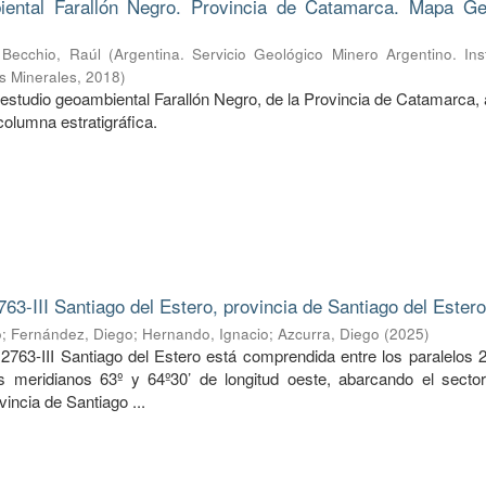
ental Farallón Negro. Provincia de Catamarca. Mapa Ge
;
Becchio, Raúl
(
Argentina. Servicio Geológico Minero Argentino. Ins
s Minerales
,
2018
)
estudio geoambiental Farallón Negro, de la Provincia de Catamarca, 
columna estratigráfica.
763-III Santiago del Estero, provincia de Santiago del Ester
o
;
Fernández, Diego
;
Hernando, Ignacio
;
Azcurra, Diego
(
2025
)
2763-III Santiago del Estero está comprendida entre los paralelos 2
os meridianos 63º y 64º30’ de longitud oeste, abarcando el sector
vincia de Santiago ...