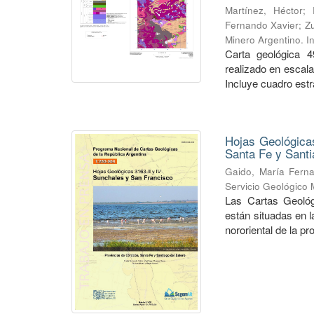
Martínez, Héctor
;
Fernando Xavier
;
Zu
Minero Argentino. I
Carta geológica 4
realizado en escal
Incluye cuadro estra
Hojas Geológicas
Santa Fe y Santi
Gaido, María Fern
Servicio Geológico 
Las Cartas Geológ
están situadas en 
nororiental de la pr