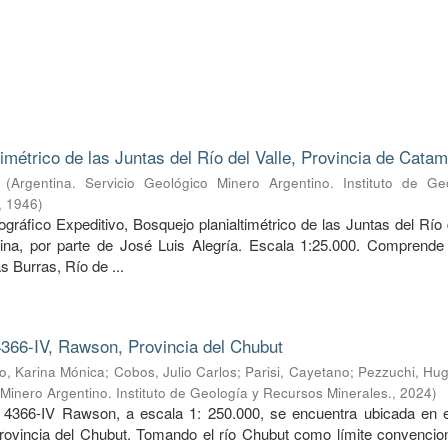
timétrico de las Juntas del Río del Valle, Provincia de Cata
(
Argentina. Servicio Geológico Minero Argentino. Instituto de Ge
,
1946
)
ráfico Expeditivo, Bosquejo planialtimétrico de las Juntas del Río 
ina, por parte de José Luis Alegría. Escala 1:25.000. Comprende 
s Burras, Río de ...
366-IV, Rawson, Provincia del Chubut
, Karina Mónica
;
Cobos, Julio Carlos
;
Parisi, Cayetano
;
Pezzuchi, Hug
 Minero Argentino. Instituto de Geología y Recursos Minerales.
,
2024
)
 4366-IV Rawson, a escala 1: 250.000, se encuentra ubicada en e
provincia del Chubut. Tomando el río Chubut como límite convencion