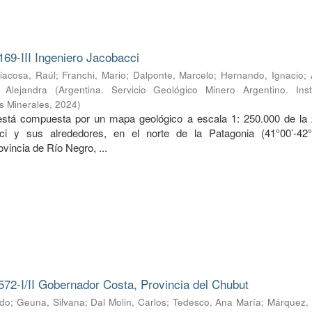
169-III Ingeniero Jacobacci
iacosa, Raúl
;
Franchi, Mario
;
Dalponte, Marcelo
;
Hernando, Ignacio
;
, Alejandra
(
Argentina. Servicio Geológico Minero Argentino. Inst
s Minerales
,
2024
)
 está compuesta por un mapa geológico a escala 1: 250.000 de la
ci y sus alrededores, en el norte de la Patagonia (41°00’-42
ovincia de Río Negro, ...
572-I/II Gobernador Costa, Provincia del Chubut
rdo
;
Geuna, Silvana
;
Dal Molin, Carlos
;
Tedesco, Ana María
;
Márquez, 