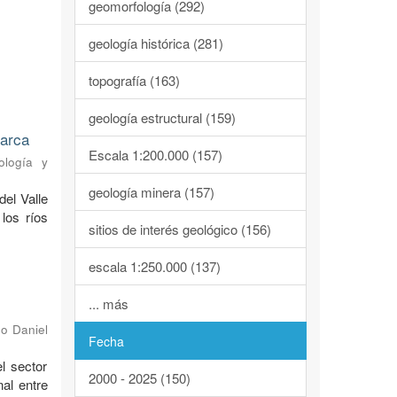
geomorfología (292)
geología histórica (281)
topografía (163)
geología estructural (159)
marca
Escala 1:200.000 (157)
ología y
geología minera (157)
del Valle
los ríos
sitios de interés geológico (156)
escala 1:250.000 (137)
... más
o Daniel
Fecha
l sector
2000 - 2025 (150)
al entre