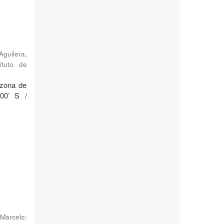
Aguilera,
ituto de
 zona de
°00’ S /
Marcelo
;