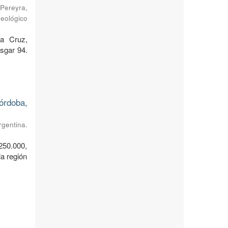
Pereyra,
Geológico
ta Cruz,
sgar 94.
órdoba,
rgentina.
250.000,
a región