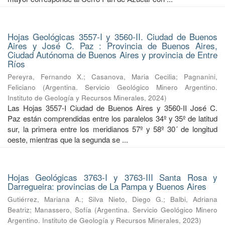
Hojas Geológicas 3557-I y 3560-II. Ciudad de Buenos
Aires y José C. Paz : Provincia de Buenos Aires,
Ciudad Autónoma de Buenos Aires y provincia de Entre
Ríos
Pereyra, Fernando X.
;
Casanova, Maria Cecilia
;
Pagnanini,
Feliciano
(
Argentina. Servicio Geológico Minero Argentino.
Instituto de Geología y Recursos Minerales
,
2024
)
Las Hojas 3557-I Ciudad de Buenos Aires y 3560-II José C.
Paz están comprendidas entre los paralelos 34º y 35º de latitud
sur, la primera entre los meridianos 57º y 58º 30´ de longitud
oeste, mientras que la segunda se ...
Hojas Geológicas 3763-I y 3763-III Santa Rosa y
Darregueira: provincias de La Pampa y Buenos Aires
Gutiérrez, Mariana A.
;
Silva Nieto, Diego G.
;
Balbi, Adriana
Beatriz
;
Manassero, Sofía
(
Argentina. Servicio Geológico Minero
Argentino. Instituto de Geología y Recursos Minerales
,
2023
)