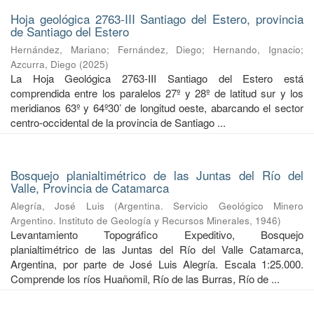
Hoja geológica 2763-III Santiago del Estero, provincia
de Santiago del Estero
Hernández, Mariano
;
Fernández, Diego
;
Hernando, Ignacio
;
Azcurra, Diego
(
2025
)
La Hoja Geológica 2763-III Santiago del Estero está
comprendida entre los paralelos 27º y 28º de latitud sur y los
meridianos 63º y 64º30’ de longitud oeste, abarcando el sector
centro-occidental de la provincia de Santiago ...
Bosquejo planialtimétrico de las Juntas del Río del
Valle, Provincia de Catamarca
Alegría, José Luis
(
Argentina. Servicio Geológico Minero
Argentino. Instituto de Geología y Recursos Minerales
,
1946
)
Levantamiento Topográfico Expeditivo, Bosquejo
planialtimétrico de las Juntas del Río del Valle Catamarca,
Argentina, por parte de José Luis Alegría. Escala 1:25.000.
Comprende los ríos Huañomil, Río de las Burras, Río de ...