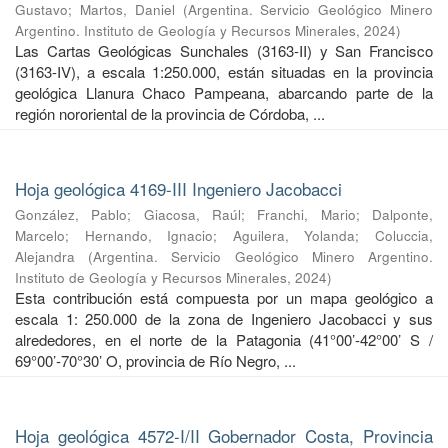
Gustavo
;
Martos, Daniel
(
Argentina. Servicio Geológico Minero
Argentino. Instituto de Geología y Recursos Minerales
,
2024
)
Las Cartas Geológicas Sunchales (3163-II) y San Francisco
(3163-IV), a escala 1:250.000, están situadas en la provincia
geológica Llanura Chaco Pampeana, abarcando parte de la
región nororiental de la provincia de Córdoba, ...
Hoja geológica 4169-III Ingeniero Jacobacci
González, Pablo
;
Giacosa, Raúl
;
Franchi, Mario
;
Dalponte,
Marcelo
;
Hernando, Ignacio
;
Aguilera, Yolanda
;
Coluccia,
Alejandra
(
Argentina. Servicio Geológico Minero Argentino.
Instituto de Geología y Recursos Minerales
,
2024
)
Esta contribución está compuesta por un mapa geológico a
escala 1: 250.000 de la zona de Ingeniero Jacobacci y sus
alrededores, en el norte de la Patagonia (41°00’-42°00’ S /
69°00’-70°30’ O, provincia de Río Negro, ...
Hoja geológica 4572-I/II Gobernador Costa, Provincia