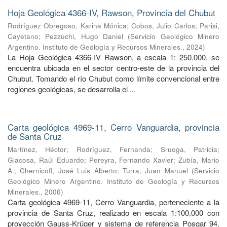
Hoja Geológica 4366-IV, Rawson, Provincia del Chubut
Rodríguez Obregoso, Karina Mónica
;
Cobos, Julio Carlos
;
Parisi,
Cayetano
;
Pezzuchi, Hugo Daniel
(
Servicio Geológico Minero
Argentino. Instituto de Geología y Recursos Minerales.
,
2024
)
La Hoja Geológica 4366-IV Rawson, a escala 1: 250.000, se
encuentra ubicada en el sector centro-este de la provincia del
Chubut. Tomando el río Chubut como límite convencional entre
regiones geológicas, se desarrolla el ...
Carta geológica 4969-11, Cerro Vanguardia, provincia
de Santa Cruz
Martínez, Héctor
;
Rodríguez, Fernanda
;
Sruoga, Patricia
;
Giacosa, Raúl Eduardo
;
Pereyra, Fernando Xavier
;
Zubía, Mario
A.
;
Chernicoff, José Luis Alberto
;
Turra, Juan Manuel
(
Servicio
Geológico Minero Argentino. Instituto de Geología y Recursos
Minerales.
,
2006
)
Carta geológica 4969-11, Cerro Vanguardia, perteneciente a la
provincia de Santa Cruz, realizado en escala 1:100.000 con
proyección Gauss-Krüger y sistema de referencia Posgar 94.