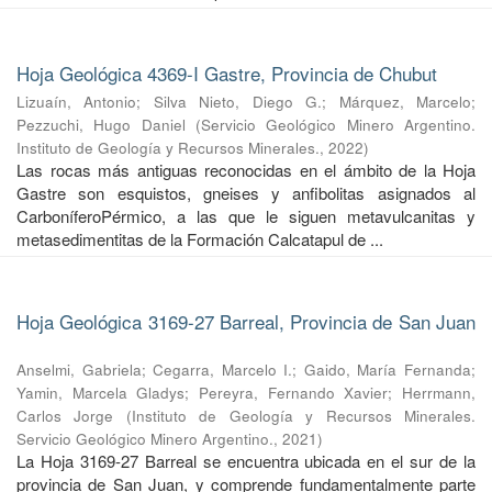
Hoja Geológica 4369-I Gastre, Provincia de Chubut
Lizuaín, Antonio
;
Silva Nieto, Diego G.
;
Márquez, Marcelo
;
Pezzuchi, Hugo Daniel
(
Servicio Geológico Minero Argentino.
Instituto de Geología y Recursos Minerales.
,
2022
)
Las rocas más antiguas reconocidas en el ámbito de la Hoja
Gastre son esquistos, gneises y anfibolitas asignados al
CarboníferoPérmico, a las que le siguen metavulcanitas y
metasedimentitas de la Formación Calcatapul de ...
Hoja Geológica 3169-27 Barreal, Provincia de San Juan
Anselmi, Gabriela
;
Cegarra, Marcelo I.
;
Gaido, María Fernanda
;
Yamin, Marcela Gladys
;
Pereyra, Fernando Xavier
;
Herrmann,
Carlos Jorge
(
Instituto de Geología y Recursos Minerales.
Servicio Geológico Minero Argentino.
,
2021
)
La Hoja 3169-27 Barreal se encuentra ubicada en el sur de la
provincia de San Juan, y comprende fundamentalmente parte