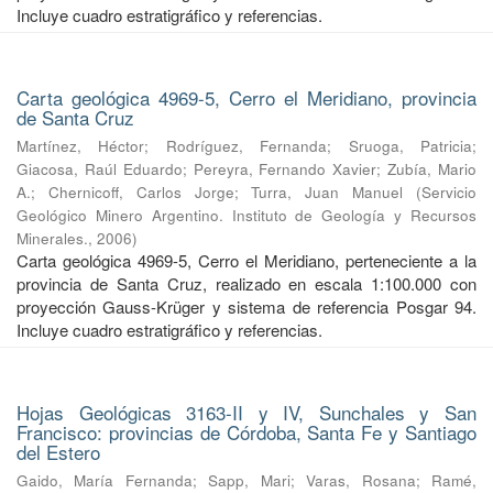
Incluye cuadro estratigráfico y referencias.
Carta geológica 4969-5, Cerro el Meridiano, provincia
de Santa Cruz
Martínez, Héctor
;
Rodríguez, Fernanda
;
Sruoga, Patricia
;
Giacosa, Raúl Eduardo
;
Pereyra, Fernando Xavier
;
Zubía, Mario
A.
;
Chernicoff, Carlos Jorge
;
Turra, Juan Manuel
(
Servicio
Geológico Minero Argentino. Instituto de Geología y Recursos
Minerales.
,
2006
)
Carta geológica 4969-5, Cerro el Meridiano, perteneciente a la
provincia de Santa Cruz, realizado en escala 1:100.000 con
proyección Gauss-Krüger y sistema de referencia Posgar 94.
Incluye cuadro estratigráfico y referencias.
Hojas Geológicas 3163-II y IV, Sunchales y San
Francisco: provincias de Córdoba, Santa Fe y Santiago
del Estero
Gaido, María Fernanda
;
Sapp, Mari
;
Varas, Rosana
;
Ramé,