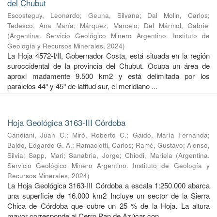
del Chubut
Escosteguy, Leonardo
;
Geuna, Silvana
;
Dal Molin, Carlos
;
Tedesco, Ana María
;
Márquez, Marcelo
;
Del Mármol, Gabriel
(
Argentina. Servicio Geológico Minero Argentino. Instituto de
Geología y Recursos Minerales
,
2024
)
La Hoja 4572-I/II, Gobernador Costa, está situada en la región
suroccidental de la provincia del Chubut. Ocupa un área de
aproxi madamente 9.500 km2 y está delimitada por los
paralelos 44º y 45º de latitud sur, el meridiano ...
Hoja Geológica 3163-III Córdoba
Candiani, Juan C.
;
Miró, Roberto C.
;
Gaido, María Fernanda
;
Baldo, Edgardo G. A.
;
Ramaciotti, Carlos
;
Ramé, Gustavo
;
Alonso,
Silvia
;
Sapp, Mari
;
Sanabria, Jorge
;
Chiodi, Mariela
(
Argentina.
Servicio Geológico Minero Argentino. Instituto de Geología y
Recursos Minerales
,
2024
)
La Hoja Geológica 3163-III Córdoba a escala 1:250.000 abarca
una superficie de 16.000 km2 Incluye un sector de la Sierra
Chica de Córdoba que cubre un 25 % de la Hoja. La altura
mayor corresponde al Cerro Pan de Azúcar con ...