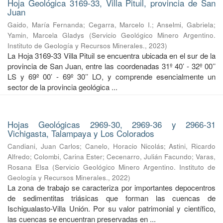
Hoja Geológica 3169-33, Villa Pituil, provincia de San
Juan
Gaido, María Fernanda
;
Cegarra, Marcelo I.
;
Anselmi, Gabriela
;
Yamin, Marcela Gladys
(
Servicio Geológico Minero Argentino.
Instituto de Geología y Recursos Minerales.
,
2023
)
La Hoja 3169-33 Villa Pituil se encuentra ubicada en el sur de la
provincia de San Juan, entre las coordenadas 31º 40’ - 32º 00’’
LS y 69º 00’ - 69º 30’’ LO, y comprende esencialmente un
sector de la provincia geológica ...
Hojas Geológicas 2969-30, 2969-36 y 2966-31
Vichigasta, Talampaya y Los Colorados
Candiani, Juan Carlos
;
Canelo, Horacio Nicolás
;
Astini, Ricardo
Alfredo
;
Colombi, Carina Ester
;
Cecenarro, Julián Facundo
;
Varas,
Rosana Elsa
(
Servicio Geológico Minero Argentino. Instituto de
Geología y Recursos Minerales.
,
2022
)
La zona de trabajo se caracteriza por importantes depocentros
de sedimentitas triásicas que forman las cuencas de
Ischigualasto-Villa Unión. Por su valor patrimonial y cientíﬁco,
las cuencas se encuentran preservadas en ...