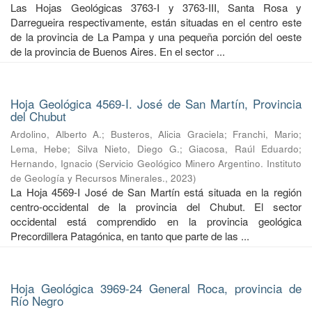
Las Hojas Geológicas 3763-I y 3763-III, Santa Rosa y
Darregueira respectivamente, están situadas en el centro este
de la provincia de La Pampa y una pequeña porción del oeste
de la provincia de Buenos Aires. En el sector ...
Hoja Geológica 4569-I. José de San Martín, Provincia
del Chubut
Ardolino, Alberto A.
;
Busteros, Alicia Graciela
;
Franchi, Mario
;
Lema, Hebe
;
Silva Nieto, Diego G.
;
Giacosa, Raúl Eduardo
;
Hernando, Ignacio
(
Servicio Geológico Minero Argentino. Instituto
de Geología y Recursos Minerales.
,
2023
)
La Hoja 4569-I José de San Martín está situada en la región
centro-occidental de la provincia del Chubut. El sector
occidental está comprendido en la provincia geológica
Precordillera Patagónica, en tanto que parte de las ...
Hoja Geológica 3969-24 General Roca, provincia de
Río Negro