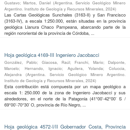
Gustavo
;
Martos, Daniel
(
Argentina. Servicio Geológico Minero
Argentino. Instituto de Geología y Recursos Minerales
,
2024
)
Las Cartas Geológicas Sunchales (3163-II) y San Francisco
(3163-IV), a escala 1:250.000, están situadas en la provincia
geológica Llanura Chaco Pampeana, abarcando parte de la
región nororiental de la provincia de Córdoba, ...
Hoja geológica 4169-III Ingeniero Jacobacci
González, Pablo
;
Giacosa, Raúl
;
Franchi, Mario
;
Dalponte,
Marcelo
;
Hernando, Ignacio
;
Aguilera, Yolanda
;
Coluccia,
Alejandra
(
Argentina. Servicio Geológico Minero Argentino.
Instituto de Geología y Recursos Minerales
,
2024
)
Esta contribución está compuesta por un mapa geológico a
escala 1: 250.000 de la zona de Ingeniero Jacobacci y sus
alrededores, en el norte de la Patagonia (41°00’-42°00’ S /
69°00’-70°30’ O, provincia de Río Negro, ...
Hoja geológica 4572-I/II Gobernador Costa, Provincia