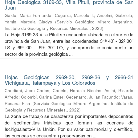
Hoja Geológica 3169-33, Villa Pituil, provincia de San
Juan
Gaido, María Fernanda
;
Cegarra, Marcelo I.
;
Anselmi, Gabriela
;
Yamin, Marcela Gladys
(
Servicio Geológico Minero Argentino.
Instituto de Geología y Recursos Minerales.
,
2023
)
La Hoja 3169-33 Villa Pituil se encuentra ubicada en el sur de la
provincia de San Juan, entre las coordenadas 31º 40’ - 32º 00’’
LS y 69º 00’ - 69º 30’’ LO, y comprende esencialmente un
sector de la provincia geológica ...
Hojas Geológicas 2969-30, 2969-36 y 2966-31
Vichigasta, Talampaya y Los Colorados
Candiani, Juan Carlos
;
Canelo, Horacio Nicolás
;
Astini, Ricardo
Alfredo
;
Colombi, Carina Ester
;
Cecenarro, Julián Facundo
;
Varas,
Rosana Elsa
(
Servicio Geológico Minero Argentino. Instituto de
Geología y Recursos Minerales.
,
2022
)
La zona de trabajo se caracteriza por importantes depocentros
de sedimentitas triásicas que forman las cuencas de
Ischigualasto-Villa Unión. Por su valor patrimonial y cientíﬁco,
las cuencas se encuentran preservadas en ...