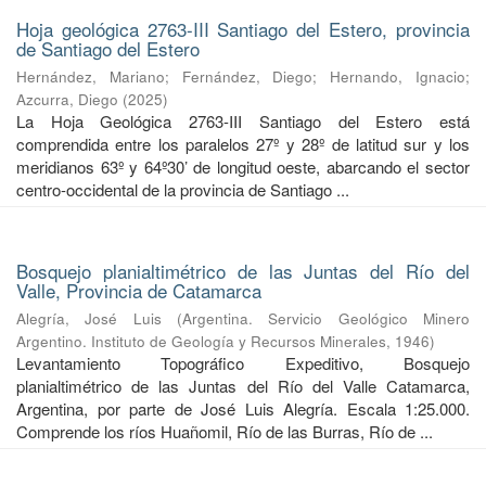
Hoja geológica 2763-III Santiago del Estero, provincia
de Santiago del Estero
Hernández, Mariano
;
Fernández, Diego
;
Hernando, Ignacio
;
Azcurra, Diego
(
2025
)
La Hoja Geológica 2763-III Santiago del Estero está
comprendida entre los paralelos 27º y 28º de latitud sur y los
meridianos 63º y 64º30’ de longitud oeste, abarcando el sector
centro-occidental de la provincia de Santiago ...
Bosquejo planialtimétrico de las Juntas del Río del
Valle, Provincia de Catamarca
Alegría, José Luis
(
Argentina. Servicio Geológico Minero
Argentino. Instituto de Geología y Recursos Minerales
,
1946
)
Levantamiento Topográfico Expeditivo, Bosquejo
planialtimétrico de las Juntas del Río del Valle Catamarca,
Argentina, por parte de José Luis Alegría. Escala 1:25.000.
Comprende los ríos Huañomil, Río de las Burras, Río de ...