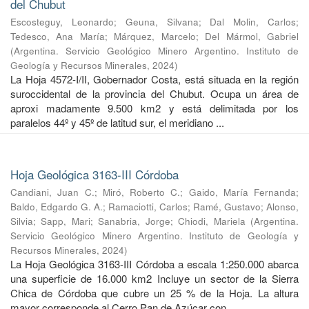
del Chubut
Escosteguy, Leonardo
;
Geuna, Silvana
;
Dal Molin, Carlos
;
Tedesco, Ana María
;
Márquez, Marcelo
;
Del Mármol, Gabriel
(
Argentina. Servicio Geológico Minero Argentino. Instituto de
Geología y Recursos Minerales
,
2024
)
La Hoja 4572-I/II, Gobernador Costa, está situada en la región
suroccidental de la provincia del Chubut. Ocupa un área de
aproxi madamente 9.500 km2 y está delimitada por los
paralelos 44º y 45º de latitud sur, el meridiano ...
Hoja Geológica 3163-III Córdoba
Candiani, Juan C.
;
Miró, Roberto C.
;
Gaido, María Fernanda
;
Baldo, Edgardo G. A.
;
Ramaciotti, Carlos
;
Ramé, Gustavo
;
Alonso,
Silvia
;
Sapp, Mari
;
Sanabria, Jorge
;
Chiodi, Mariela
(
Argentina.
Servicio Geológico Minero Argentino. Instituto de Geología y
Recursos Minerales
,
2024
)
La Hoja Geológica 3163-III Córdoba a escala 1:250.000 abarca
una superficie de 16.000 km2 Incluye un sector de la Sierra
Chica de Córdoba que cubre un 25 % de la Hoja. La altura
mayor corresponde al Cerro Pan de Azúcar con ...