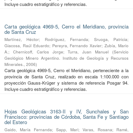
Incluye cuadro estratigráfico y referencias.
Carta geológica 4969-5, Cerro el Meridiano, provincia
de Santa Cruz
Martínez, Héctor
;
Rodríguez, Fernanda
;
Sruoga, Patricia
;
Giacosa, Raúl Eduardo
;
Pereyra, Fernando Xavier
;
Zubía, Mario
A.
;
Chernicoff, Carlos Jorge
;
Turra, Juan Manuel
(
Servicio
Geológico Minero Argentino. Instituto de Geología y Recursos
Minerales.
,
2006
)
Carta geológica 4969-5, Cerro el Meridiano, perteneciente a la
provincia de Santa Cruz, realizado en escala 1:100.000 con
proyección Gauss-Krüger y sistema de referencia Posgar 94.
Incluye cuadro estratigráfico y referencias.
Hojas Geológicas 3163-II y IV, Sunchales y San
Francisco: provincias de Córdoba, Santa Fe y Santiago
del Estero
Gaido, María Fernanda
;
Sapp, Mari
;
Varas, Rosana
;
Ramé,