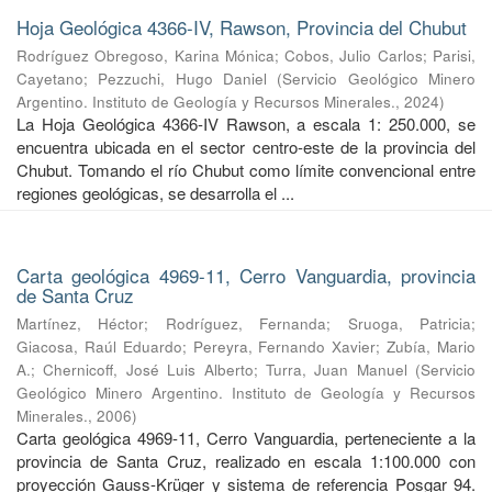
Hoja Geológica 4366-IV, Rawson, Provincia del Chubut
Rodríguez Obregoso, Karina Mónica
;
Cobos, Julio Carlos
;
Parisi,
Cayetano
;
Pezzuchi, Hugo Daniel
(
Servicio Geológico Minero
Argentino. Instituto de Geología y Recursos Minerales.
,
2024
)
La Hoja Geológica 4366-IV Rawson, a escala 1: 250.000, se
encuentra ubicada en el sector centro-este de la provincia del
Chubut. Tomando el río Chubut como límite convencional entre
regiones geológicas, se desarrolla el ...
Carta geológica 4969-11, Cerro Vanguardia, provincia
de Santa Cruz
Martínez, Héctor
;
Rodríguez, Fernanda
;
Sruoga, Patricia
;
Giacosa, Raúl Eduardo
;
Pereyra, Fernando Xavier
;
Zubía, Mario
A.
;
Chernicoff, José Luis Alberto
;
Turra, Juan Manuel
(
Servicio
Geológico Minero Argentino. Instituto de Geología y Recursos
Minerales.
,
2006
)
Carta geológica 4969-11, Cerro Vanguardia, perteneciente a la
provincia de Santa Cruz, realizado en escala 1:100.000 con
proyección Gauss-Krüger y sistema de referencia Posgar 94.