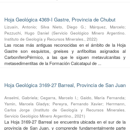
Hoja Geológica 4369-I Gastre, Provincia de Chubut
Lizuaín, Antonio
;
Silva Nieto, Diego G.
;
Márquez, Marcelo
;
Pezzuchi, Hugo Daniel
(
Servicio Geológico Minero Argentino.
Instituto de Geología y Recursos Minerales.
,
2022
)
Las rocas más antiguas reconocidas en el ámbito de la Hoja
Gastre son esquistos, gneises y anfibolitas asignados al
CarboníferoPérmico, a las que le siguen metavulcanitas y
metasedimentitas de la Formación Calcatapul de ...
Hoja Geológica 3169-27 Barreal, Provincia de San Juan
Anselmi, Gabriela
;
Cegarra, Marcelo I.
;
Gaido, María Fernanda
;
Yamin, Marcela Gladys
;
Pereyra, Fernando Xavier
;
Herrmann,
Carlos Jorge
(
Instituto de Geología y Recursos Minerales.
Servicio Geológico Minero Argentino.
,
2021
)
La Hoja 3169-27 Barreal se encuentra ubicada en el sur de la
provincia de San Juan, y comprende fundamentalmente parte