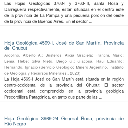
Las Hojas Geológicas 3763-I y 3763-III, Santa Rosa y
Darregueira respectivamente, están situadas en el centro este
de la provincia de La Pampa y una pequeña porción del oeste
de la provincia de Buenos Aires. En el sector ...
Hoja Geológica 4569-I. José de San Martín, Provincia
del Chubut
Ardolino, Alberto A.
;
Busteros, Alicia Graciela
;
Franchi, Mario
;
Lema, Hebe
;
Silva Nieto, Diego G.
;
Giacosa, Raúl Eduardo
;
Hernando, Ignacio
(
Servicio Geológico Minero Argentino. Instituto
de Geología y Recursos Minerales.
,
2023
)
La Hoja 4569-I José de San Martín está situada en la región
centro-occidental de la provincia del Chubut. El sector
occidental está comprendido en la provincia geológica
Precordillera Patagónica, en tanto que parte de las ...
Hoja Geológica 3969-24 General Roca, provincia de
Río Negro