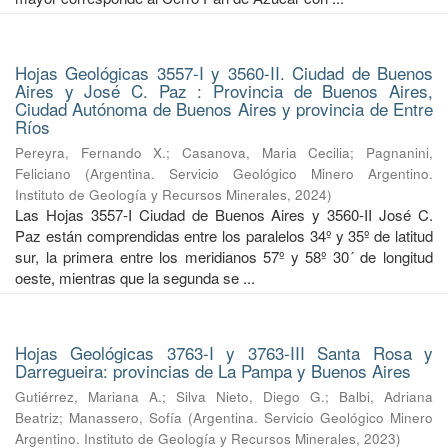
Hojas Geológicas 3557-I y 3560-II. Ciudad de Buenos
Aires y José C. Paz : Provincia de Buenos Aires,
Ciudad Autónoma de Buenos Aires y provincia de Entre
Ríos
Pereyra, Fernando X.
;
Casanova, Maria Cecilia
;
Pagnanini,
Feliciano
(
Argentina. Servicio Geológico Minero Argentino.
Instituto de Geología y Recursos Minerales
,
2024
)
Las Hojas 3557-I Ciudad de Buenos Aires y 3560-II José C.
Paz están comprendidas entre los paralelos 34º y 35º de latitud
sur, la primera entre los meridianos 57º y 58º 30´ de longitud
oeste, mientras que la segunda se ...
Hojas Geológicas 3763-I y 3763-III Santa Rosa y
Darregueira: provincias de La Pampa y Buenos Aires
Gutiérrez, Mariana A.
;
Silva Nieto, Diego G.
;
Balbi, Adriana
Beatriz
;
Manassero, Sofía
(
Argentina. Servicio Geológico Minero
Argentino. Instituto de Geología y Recursos Minerales
,
2023
)