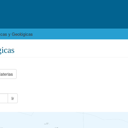
icas y Geológicas
icas
aterias
Ir