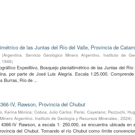
timétrico de las Juntas del Río del Valle, Provincia de Cata
(
Argentina. Servicio Geológico Minero Argentino. Instituto de Ge
,
1946
)
ráfico Expeditivo, Bosquejo planialtimétrico de las Juntas del Río 
ina, por parte de José Luis Alegría. Escala 1:25.000. Comprende 
s Burras, Río de ...
366-IV, Rawson, Provincia del Chubut
, Karina Mónica
;
Cobos, Julio Carlos
;
Parisi, Cayetano
;
Pezzuchi, Hug
 Minero Argentino. Instituto de Geología y Recursos Minerales.
,
2024
)
 4366-IV Rawson, a escala 1: 250.000, se encuentra ubicada en e
provincia del Chubut. Tomando el río Chubut como límite convencion