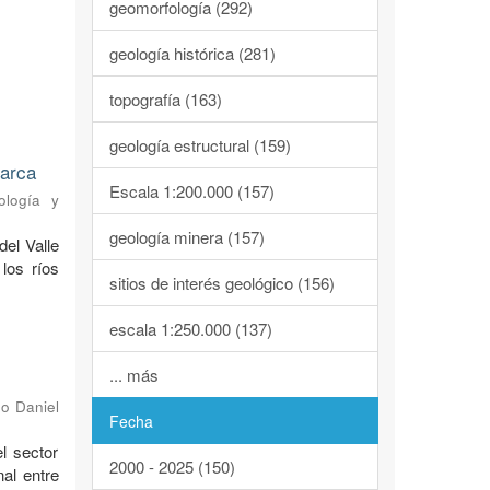
geomorfología (292)
geología histórica (281)
topografía (163)
geología estructural (159)
marca
Escala 1:200.000 (157)
ología y
geología minera (157)
del Valle
los ríos
sitios de interés geológico (156)
escala 1:250.000 (137)
... más
o Daniel
Fecha
l sector
2000 - 2025 (150)
al entre