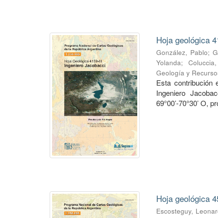
Hoja geológica 4
González, Pablo
;
G
Yolanda
;
Coluccia
Geología y Recurso
Esta contribución
Ingeniero Jacobac
69°00’-70°30’ O, pr
Hoja geológica 4
Escosteguy, Leona