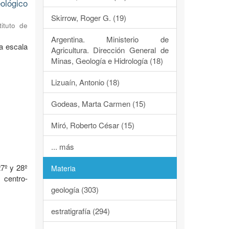
ológico
Skirrow, Roger G. (19)
tituto de
Argentina. Ministerio de
a escala
Agricultura. Dirección General de
Minas, Geología e Hidrología (18)
Lizuaín, Antonio (18)
Godeas, Marta Carmen (15)
Miró, Roberto César (15)
o
... más
7º y 28º
Materia
 centro-
geología (303)
estratigrafía (294)