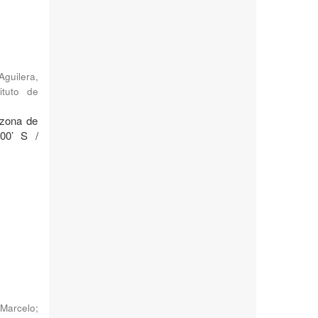
Aguilera,
ituto de
 zona de
°00’ S /
Marcelo
;