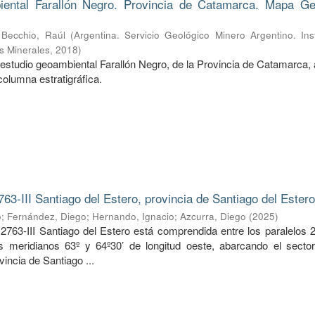
ental Farallón Negro. Provincia de Catamarca. Mapa Ge
;
Becchio, Raúl
(
Argentina. Servicio Geológico Minero Argentino. Ins
s Minerales
,
2018
)
estudio geoambiental Farallón Negro, de la Provincia de Catamarca, 
columna estratigráfica.
763-III Santiago del Estero, provincia de Santiago del Ester
o
;
Fernández, Diego
;
Hernando, Ignacio
;
Azcurra, Diego
(
2025
)
2763-III Santiago del Estero está comprendida entre los paralelos 2
os meridianos 63º y 64º30’ de longitud oeste, abarcando el sector
vincia de Santiago ...