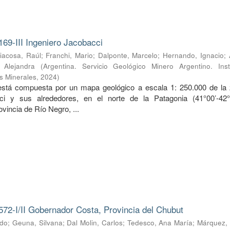
169-III Ingeniero Jacobacci
iacosa, Raúl
;
Franchi, Mario
;
Dalponte, Marcelo
;
Hernando, Ignacio
;
, Alejandra
(
Argentina. Servicio Geológico Minero Argentino. Inst
s Minerales
,
2024
)
 está compuesta por un mapa geológico a escala 1: 250.000 de la
ci y sus alrededores, en el norte de la Patagonia (41°00’-42
ovincia de Río Negro, ...
572-I/II Gobernador Costa, Provincia del Chubut
rdo
;
Geuna, Silvana
;
Dal Molin, Carlos
;
Tedesco, Ana María
;
Márquez, 