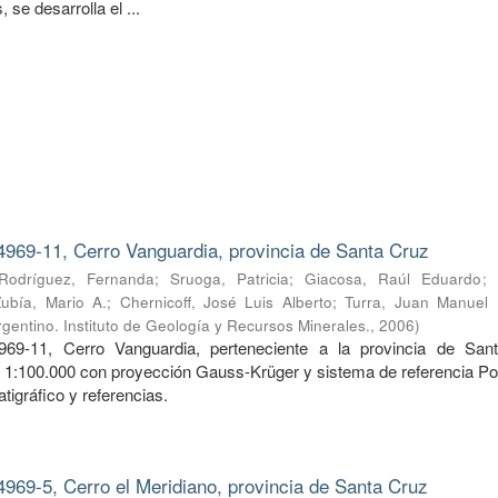
 se desarrolla el ...
4969-11, Cerro Vanguardia, provincia de Santa Cruz
Rodríguez, Fernanda
;
Sruoga, Patricia
;
Giacosa, Raúl Eduardo
;
Zubía, Mario A.
;
Chernicoff, José Luis Alberto
;
Turra, Juan Manuel
gentino. Instituto de Geología y Recursos Minerales.
,
2006
)
969-11, Cerro Vanguardia, perteneciente a la provincia de San
a 1:100.000 con proyección Gauss-Krüger y sistema de referencia Po
tigráfico y referencias.
4969-5, Cerro el Meridiano, provincia de Santa Cruz