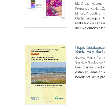
Martínez, Héctor
;
Fernando Xavier
;
Zu
Minero Argentino. I
Carta geológica 4
realizado en escal
Incluye cuadro estra
Hojas Geológicas
Santa Fe y Santi
Gaido, María Fern
Servicio Geológico 
Las Cartas Geológ
están situadas en 
nororiental de la pr