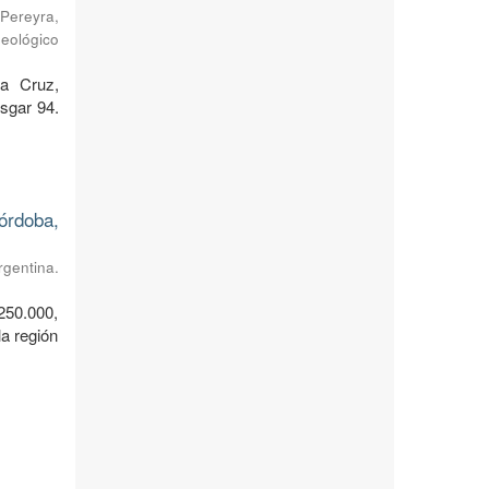
Pereyra,
Geológico
ta Cruz,
sgar 94.
órdoba,
rgentina.
250.000,
a región