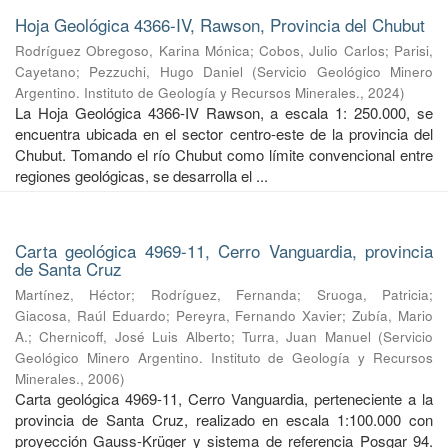
Hoja Geológica 4366-IV, Rawson, Provincia del Chubut
Rodríguez Obregoso, Karina Mónica
;
Cobos, Julio Carlos
;
Parisi,
Cayetano
;
Pezzuchi, Hugo Daniel
(
Servicio Geológico Minero
Argentino. Instituto de Geología y Recursos Minerales.
,
2024
)
La Hoja Geológica 4366-IV Rawson, a escala 1: 250.000, se
encuentra ubicada en el sector centro-este de la provincia del
Chubut. Tomando el río Chubut como límite convencional entre
regiones geológicas, se desarrolla el ...
Carta geológica 4969-11, Cerro Vanguardia, provincia
de Santa Cruz
Martínez, Héctor
;
Rodríguez, Fernanda
;
Sruoga, Patricia
;
Giacosa, Raúl Eduardo
;
Pereyra, Fernando Xavier
;
Zubía, Mario
A.
;
Chernicoff, José Luis Alberto
;
Turra, Juan Manuel
(
Servicio
Geológico Minero Argentino. Instituto de Geología y Recursos
Minerales.
,
2006
)
Carta geológica 4969-11, Cerro Vanguardia, perteneciente a la
provincia de Santa Cruz, realizado en escala 1:100.000 con
proyección Gauss-Krüger y sistema de referencia Posgar 94.