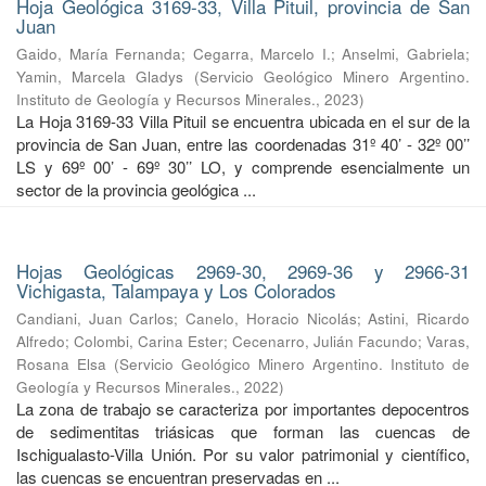
Hoja Geológica 3169-33, Villa Pituil, provincia de San
Juan
Gaido, María Fernanda
;
Cegarra, Marcelo I.
;
Anselmi, Gabriela
;
Yamin, Marcela Gladys
(
Servicio Geológico Minero Argentino.
Instituto de Geología y Recursos Minerales.
,
2023
)
La Hoja 3169-33 Villa Pituil se encuentra ubicada en el sur de la
provincia de San Juan, entre las coordenadas 31º 40’ - 32º 00’’
LS y 69º 00’ - 69º 30’’ LO, y comprende esencialmente un
sector de la provincia geológica ...
Hojas Geológicas 2969-30, 2969-36 y 2966-31
Vichigasta, Talampaya y Los Colorados
Candiani, Juan Carlos
;
Canelo, Horacio Nicolás
;
Astini, Ricardo
Alfredo
;
Colombi, Carina Ester
;
Cecenarro, Julián Facundo
;
Varas,
Rosana Elsa
(
Servicio Geológico Minero Argentino. Instituto de
Geología y Recursos Minerales.
,
2022
)
La zona de trabajo se caracteriza por importantes depocentros
de sedimentitas triásicas que forman las cuencas de
Ischigualasto-Villa Unión. Por su valor patrimonial y cientíﬁco,
las cuencas se encuentran preservadas en ...