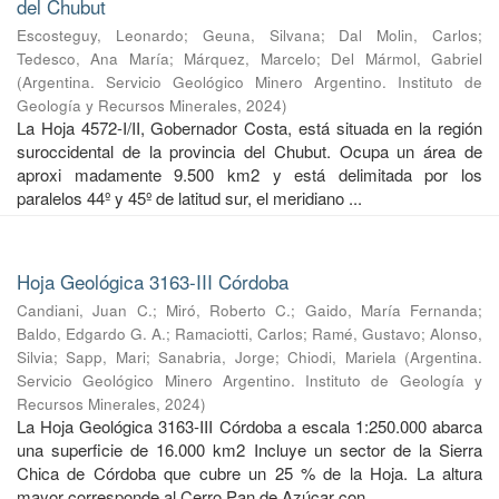
del Chubut
Escosteguy, Leonardo
;
Geuna, Silvana
;
Dal Molin, Carlos
;
Tedesco, Ana María
;
Márquez, Marcelo
;
Del Mármol, Gabriel
(
Argentina. Servicio Geológico Minero Argentino. Instituto de
Geología y Recursos Minerales
,
2024
)
La Hoja 4572-I/II, Gobernador Costa, está situada en la región
suroccidental de la provincia del Chubut. Ocupa un área de
aproxi madamente 9.500 km2 y está delimitada por los
paralelos 44º y 45º de latitud sur, el meridiano ...
Hoja Geológica 3163-III Córdoba
Candiani, Juan C.
;
Miró, Roberto C.
;
Gaido, María Fernanda
;
Baldo, Edgardo G. A.
;
Ramaciotti, Carlos
;
Ramé, Gustavo
;
Alonso,
Silvia
;
Sapp, Mari
;
Sanabria, Jorge
;
Chiodi, Mariela
(
Argentina.
Servicio Geológico Minero Argentino. Instituto de Geología y
Recursos Minerales
,
2024
)
La Hoja Geológica 3163-III Córdoba a escala 1:250.000 abarca
una superficie de 16.000 km2 Incluye un sector de la Sierra
Chica de Córdoba que cubre un 25 % de la Hoja. La altura
mayor corresponde al Cerro Pan de Azúcar con ...