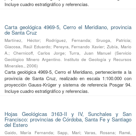
Incluye cuadro estratigráfico y referencias.
Carta geológica 4969-5, Cerro el Meridiano, provincia
de Santa Cruz
Martínez, Héctor
;
Rodríguez, Fernanda
;
Sruoga, Patricia
;
Giacosa, Raúl Eduardo
;
Pereyra, Fernando Xavier
;
Zubía, Mario
A.
;
Chernicoff, Carlos Jorge
;
Turra, Juan Manuel
(
Servicio
Geológico Minero Argentino. Instituto de Geología y Recursos
Minerales.
,
2006
)
Carta geológica 4969-5, Cerro el Meridiano, perteneciente a la
provincia de Santa Cruz, realizado en escala 1:100.000 con
proyección Gauss-Krüger y sistema de referencia Posgar 94.
Incluye cuadro estratigráfico y referencias.
Hojas Geológicas 3163-II y IV, Sunchales y San
Francisco: provincias de Córdoba, Santa Fe y Santiago
del Estero
Gaido, María Fernanda
;
Sapp, Mari
;
Varas, Rosana
;
Ramé,