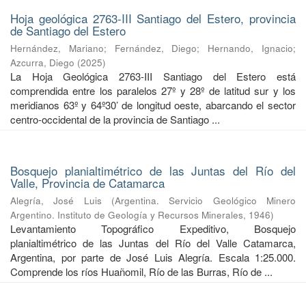
Hoja geológica 2763-III Santiago del Estero, provincia
de Santiago del Estero
Hernández, Mariano
;
Fernández, Diego
;
Hernando, Ignacio
;
Azcurra, Diego
(
2025
)
La Hoja Geológica 2763-III Santiago del Estero está
comprendida entre los paralelos 27º y 28º de latitud sur y los
meridianos 63º y 64º30’ de longitud oeste, abarcando el sector
centro-occidental de la provincia de Santiago ...
Bosquejo planialtimétrico de las Juntas del Río del
Valle, Provincia de Catamarca
Alegría, José Luis
(
Argentina. Servicio Geológico Minero
Argentino. Instituto de Geología y Recursos Minerales
,
1946
)
Levantamiento Topográfico Expeditivo, Bosquejo
planialtimétrico de las Juntas del Río del Valle Catamarca,
Argentina, por parte de José Luis Alegría. Escala 1:25.000.
Comprende los ríos Huañomil, Río de las Burras, Río de ...