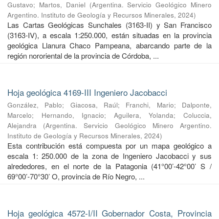
Gustavo
;
Martos, Daniel
(
Argentina. Servicio Geológico Minero
Argentino. Instituto de Geología y Recursos Minerales
,
2024
)
Las Cartas Geológicas Sunchales (3163-II) y San Francisco
(3163-IV), a escala 1:250.000, están situadas en la provincia
geológica Llanura Chaco Pampeana, abarcando parte de la
región nororiental de la provincia de Córdoba, ...
Hoja geológica 4169-III Ingeniero Jacobacci
González, Pablo
;
Giacosa, Raúl
;
Franchi, Mario
;
Dalponte,
Marcelo
;
Hernando, Ignacio
;
Aguilera, Yolanda
;
Coluccia,
Alejandra
(
Argentina. Servicio Geológico Minero Argentino.
Instituto de Geología y Recursos Minerales
,
2024
)
Esta contribución está compuesta por un mapa geológico a
escala 1: 250.000 de la zona de Ingeniero Jacobacci y sus
alrededores, en el norte de la Patagonia (41°00’-42°00’ S /
69°00’-70°30’ O, provincia de Río Negro, ...
Hoja geológica 4572-I/II Gobernador Costa, Provincia