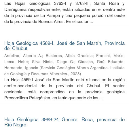
Las Hojas Geológicas 3763-I y 3763-III, Santa Rosa y
Darregueira respectivamente, están situadas en el centro este
de la provincia de La Pampa y una pequeña porción del oeste
de la provincia de Buenos Aires. En el sector ...
Hoja Geológica 4569-I. José de San Martín, Provincia
del Chubut
Ardolino, Alberto A.
;
Busteros, Alicia Graciela
;
Franchi, Mario
;
Lema, Hebe
;
Silva Nieto, Diego G.
;
Giacosa, Raúl Eduardo
;
Hernando, Ignacio
(
Servicio Geológico Minero Argentino. Instituto
de Geología y Recursos Minerales.
,
2023
)
La Hoja 4569-I José de San Martín está situada en la región
centro-occidental de la provincia del Chubut. El sector
occidental está comprendido en la provincia geológica
Precordillera Patagónica, en tanto que parte de las ...
Hoja Geológica 3969-24 General Roca, provincia de
Río Negro