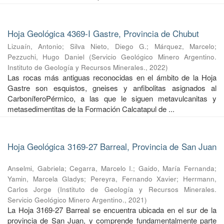
Hoja Geológica 4369-I Gastre, Provincia de Chubut
Lizuaín, Antonio
;
Silva Nieto, Diego G.
;
Márquez, Marcelo
;
Pezzuchi, Hugo Daniel
(
Servicio Geológico Minero Argentino.
Instituto de Geología y Recursos Minerales.
,
2022
)
Las rocas más antiguas reconocidas en el ámbito de la Hoja
Gastre son esquistos, gneises y anfibolitas asignados al
CarboníferoPérmico, a las que le siguen metavulcanitas y
metasedimentitas de la Formación Calcatapul de ...
Hoja Geológica 3169-27 Barreal, Provincia de San Juan
Anselmi, Gabriela
;
Cegarra, Marcelo I.
;
Gaido, María Fernanda
;
Yamin, Marcela Gladys
;
Pereyra, Fernando Xavier
;
Herrmann,
Carlos Jorge
(
Instituto de Geología y Recursos Minerales.
Servicio Geológico Minero Argentino.
,
2021
)
La Hoja 3169-27 Barreal se encuentra ubicada en el sur de la
provincia de San Juan, y comprende fundamentalmente parte