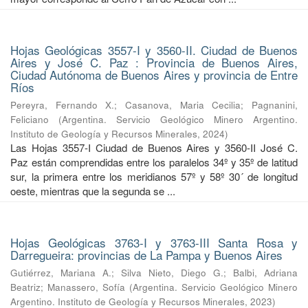
Hojas Geológicas 3557-I y 3560-II. Ciudad de Buenos
Aires y José C. Paz : Provincia de Buenos Aires,
Ciudad Autónoma de Buenos Aires y provincia de Entre
Ríos
Pereyra, Fernando X.
;
Casanova, Maria Cecilia
;
Pagnanini,
Feliciano
(
Argentina. Servicio Geológico Minero Argentino.
Instituto de Geología y Recursos Minerales
,
2024
)
Las Hojas 3557-I Ciudad de Buenos Aires y 3560-II José C.
Paz están comprendidas entre los paralelos 34º y 35º de latitud
sur, la primera entre los meridianos 57º y 58º 30´ de longitud
oeste, mientras que la segunda se ...
Hojas Geológicas 3763-I y 3763-III Santa Rosa y
Darregueira: provincias de La Pampa y Buenos Aires
Gutiérrez, Mariana A.
;
Silva Nieto, Diego G.
;
Balbi, Adriana
Beatriz
;
Manassero, Sofía
(
Argentina. Servicio Geológico Minero
Argentino. Instituto de Geología y Recursos Minerales
,
2023
)