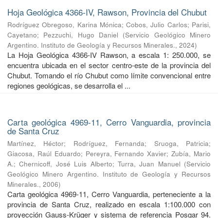
Hoja Geológica 4366-IV, Rawson, Provincia del Chubut
Rodríguez Obregoso, Karina Mónica
;
Cobos, Julio Carlos
;
Parisi,
Cayetano
;
Pezzuchi, Hugo Daniel
(
Servicio Geológico Minero
Argentino. Instituto de Geología y Recursos Minerales.
,
2024
)
La Hoja Geológica 4366-IV Rawson, a escala 1: 250.000, se
encuentra ubicada en el sector centro-este de la provincia del
Chubut. Tomando el río Chubut como límite convencional entre
regiones geológicas, se desarrolla el ...
Carta geológica 4969-11, Cerro Vanguardia, provincia
de Santa Cruz
Martínez, Héctor
;
Rodríguez, Fernanda
;
Sruoga, Patricia
;
Giacosa, Raúl Eduardo
;
Pereyra, Fernando Xavier
;
Zubía, Mario
A.
;
Chernicoff, José Luis Alberto
;
Turra, Juan Manuel
(
Servicio
Geológico Minero Argentino. Instituto de Geología y Recursos
Minerales.
,
2006
)
Carta geológica 4969-11, Cerro Vanguardia, perteneciente a la
provincia de Santa Cruz, realizado en escala 1:100.000 con
proyección Gauss-Krüger y sistema de referencia Posgar 94.