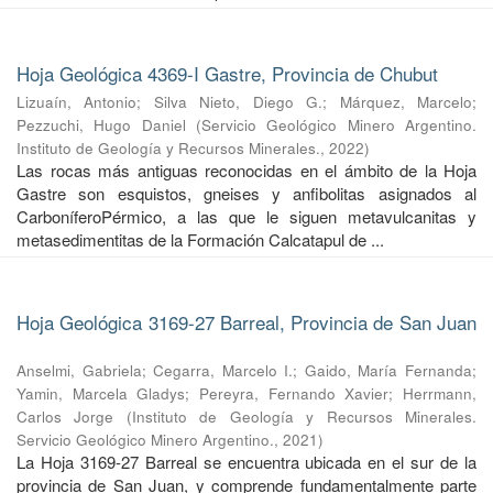
Hoja Geológica 4369-I Gastre, Provincia de Chubut
Lizuaín, Antonio
;
Silva Nieto, Diego G.
;
Márquez, Marcelo
;
Pezzuchi, Hugo Daniel
(
Servicio Geológico Minero Argentino.
Instituto de Geología y Recursos Minerales.
,
2022
)
Las rocas más antiguas reconocidas en el ámbito de la Hoja
Gastre son esquistos, gneises y anfibolitas asignados al
CarboníferoPérmico, a las que le siguen metavulcanitas y
metasedimentitas de la Formación Calcatapul de ...
Hoja Geológica 3169-27 Barreal, Provincia de San Juan
Anselmi, Gabriela
;
Cegarra, Marcelo I.
;
Gaido, María Fernanda
;
Yamin, Marcela Gladys
;
Pereyra, Fernando Xavier
;
Herrmann,
Carlos Jorge
(
Instituto de Geología y Recursos Minerales.
Servicio Geológico Minero Argentino.
,
2021
)
La Hoja 3169-27 Barreal se encuentra ubicada en el sur de la
provincia de San Juan, y comprende fundamentalmente parte