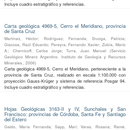
Incluye cuadro estratigráfico y referencias.
Carta geológica 4969-5, Cerro el Meridiano, provincia
de Santa Cruz
Martínez, Héctor
;
Rodríguez, Fernanda
;
Sruoga, Patricia
;
Giacosa, Raúl Eduardo
;
Pereyra, Fernando Xavier
;
Zubía, Mario
A.
;
Chernicoff, Carlos Jorge
;
Turra, Juan Manuel
(
Servicio
Geológico Minero Argentino. Instituto de Geología y Recursos
Minerales.
,
2006
)
Carta geológica 4969-5, Cerro el Meridiano, perteneciente a la
provincia de Santa Cruz, realizado en escala 1:100.000 con
proyección Gauss-Krüger y sistema de referencia Posgar 94.
Incluye cuadro estratigráfico y referencias.
Hojas Geológicas 3163-II y IV, Sunchales y San
Francisco: provincias de Córdoba, Santa Fe y Santiago
del Estero
Gaido, María Fernanda
;
Sapp, Mari
;
Varas, Rosana
;
Ramé,