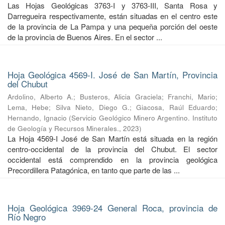
Las Hojas Geológicas 3763-I y 3763-III, Santa Rosa y
Darregueira respectivamente, están situadas en el centro este
de la provincia de La Pampa y una pequeña porción del oeste
de la provincia de Buenos Aires. En el sector ...
Hoja Geológica 4569-I. José de San Martín, Provincia
del Chubut
Ardolino, Alberto A.
;
Busteros, Alicia Graciela
;
Franchi, Mario
;
Lema, Hebe
;
Silva Nieto, Diego G.
;
Giacosa, Raúl Eduardo
;
Hernando, Ignacio
(
Servicio Geológico Minero Argentino. Instituto
de Geología y Recursos Minerales.
,
2023
)
La Hoja 4569-I José de San Martín está situada en la región
centro-occidental de la provincia del Chubut. El sector
occidental está comprendido en la provincia geológica
Precordillera Patagónica, en tanto que parte de las ...
Hoja Geológica 3969-24 General Roca, provincia de
Río Negro