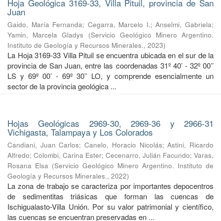
Hoja Geológica 3169-33, Villa Pituil, provincia de San
Juan
Gaido, María Fernanda
;
Cegarra, Marcelo I.
;
Anselmi, Gabriela
;
Yamin, Marcela Gladys
(
Servicio Geológico Minero Argentino.
Instituto de Geología y Recursos Minerales.
,
2023
)
La Hoja 3169-33 Villa Pituil se encuentra ubicada en el sur de la
provincia de San Juan, entre las coordenadas 31º 40’ - 32º 00’’
LS y 69º 00’ - 69º 30’’ LO, y comprende esencialmente un
sector de la provincia geológica ...
Hojas Geológicas 2969-30, 2969-36 y 2966-31
Vichigasta, Talampaya y Los Colorados
Candiani, Juan Carlos
;
Canelo, Horacio Nicolás
;
Astini, Ricardo
Alfredo
;
Colombi, Carina Ester
;
Cecenarro, Julián Facundo
;
Varas,
Rosana Elsa
(
Servicio Geológico Minero Argentino. Instituto de
Geología y Recursos Minerales.
,
2022
)
La zona de trabajo se caracteriza por importantes depocentros
de sedimentitas triásicas que forman las cuencas de
Ischigualasto-Villa Unión. Por su valor patrimonial y cientíﬁco,
las cuencas se encuentran preservadas en ...