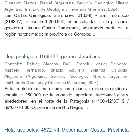
Gustavo
;
Martos, Daniel
(
Argentina. Servicio Geológico Minero
Argentino. Instituto de Geología y Recursos Minerales
,
2024
)
Las Cartas Geológicas Sunchales (3163-II) y San Francisco
(3163-IV), a escala 1:250.000, están situadas en la provincia
geológica Llanura Chaco Pampeana, abarcando parte de la
región nororiental de la provincia de Córdoba, ...
Hoja geológica 4169-III Ingeniero Jacobacci
González, Pablo
;
Giacosa, Raúl
;
Franchi, Mario
;
Dalponte,
Marcelo
;
Hernando, Ignacio
;
Aguilera, Yolanda
;
Coluccia,
Alejandra
(
Argentina. Servicio Geológico Minero Argentino.
Instituto de Geología y Recursos Minerales
,
2024
)
Esta contribución está compuesta por un mapa geológico a
escala 1: 250.000 de la zona de Ingeniero Jacobacci y sus
alrededores, en el norte de la Patagonia (41°00’-42°00’ S /
69°00’-70°30’ O, provincia de Río Negro, ...
Hoja geológica 4572-I/II Gobernador Costa, Provincia