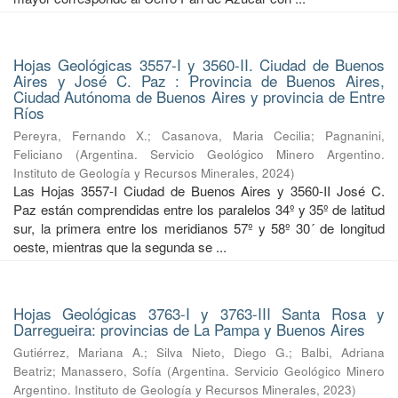
Hojas Geológicas 3557-I y 3560-II. Ciudad de Buenos
Aires y José C. Paz : Provincia de Buenos Aires,
Ciudad Autónoma de Buenos Aires y provincia de Entre
Ríos
Pereyra, Fernando X.
;
Casanova, Maria Cecilia
;
Pagnanini,
Feliciano
(
Argentina. Servicio Geológico Minero Argentino.
Instituto de Geología y Recursos Minerales
,
2024
)
Las Hojas 3557-I Ciudad de Buenos Aires y 3560-II José C.
Paz están comprendidas entre los paralelos 34º y 35º de latitud
sur, la primera entre los meridianos 57º y 58º 30´ de longitud
oeste, mientras que la segunda se ...
Hojas Geológicas 3763-I y 3763-III Santa Rosa y
Darregueira: provincias de La Pampa y Buenos Aires
Gutiérrez, Mariana A.
;
Silva Nieto, Diego G.
;
Balbi, Adriana
Beatriz
;
Manassero, Sofía
(
Argentina. Servicio Geológico Minero
Argentino. Instituto de Geología y Recursos Minerales
,
2023
)