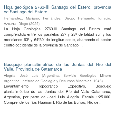
Hoja geológica 2763-III Santiago del Estero, provincia
de Santiago del Estero
Hernández, Mariano
;
Fernández, Diego
;
Hernando, Ignacio
;
Azcurra, Diego
(
2025
)
La Hoja Geológica 2763-III Santiago del Estero está
comprendida entre los paralelos 27º y 28º de latitud sur y los
meridianos 63º y 64º30’ de longitud oeste, abarcando el sector
centro-occidental de la provincia de Santiago ...
Bosquejo planialtimétrico de las Juntas del Río del
Valle, Provincia de Catamarca
Alegría, José Luis
(
Argentina. Servicio Geológico Minero
Argentino. Instituto de Geología y Recursos Minerales
,
1946
)
Levantamiento Topográfico Expeditivo, Bosquejo
planialtimétrico de las Juntas del Río del Valle Catamarca,
Argentina, por parte de José Luis Alegría. Escala 1:25.000.
Comprende los ríos Huañomil, Río de las Burras, Río de ...