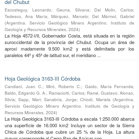
del Chubut
Escosteguy, Leonardo
;
Geuna, Silvana
;
Dal Molin, Carlos
;
Tedesco, Ana María
;
Márquez, Marcelo
;
Del Mármol, Gabriel
(
Argentina. Servicio Geológico Minero Argentino. Instituto de
Geología y Recursos Minerales
,
2024
)
La Hoja 4572-I/II, Gobernador Costa, está situada en la región
suroccidental de la provincia del Chubut. Ocupa un área de
aproxi madamente 9.500 km2 y está delimitada por los
paralelos 44º y 45º de latitud sur, el meridiano ...
Hoja Geológica 3163-III Córdoba
Candiani, Juan C.
;
Miró, Roberto C.
;
Gaido, María Fernanda
;
Baldo, Edgardo G. A.
;
Ramaciotti, Carlos
;
Ramé, Gustavo
;
Alonso,
Silvia
;
Sapp, Mari
;
Sanabria, Jorge
;
Chiodi, Mariela
(
Argentina.
Servicio Geológico Minero Argentino. Instituto de Geología y
Recursos Minerales
,
2024
)
La Hoja Geológica 3163-III Córdoba a escala 1:250.000 abarca
una superficie de 16.000 km2 Incluye un sector de la Sierra
Chica de Córdoba que cubre un 25 % de la Hoja. La altura
mayor corresponde al Cerro Pan de Azúcar con ...