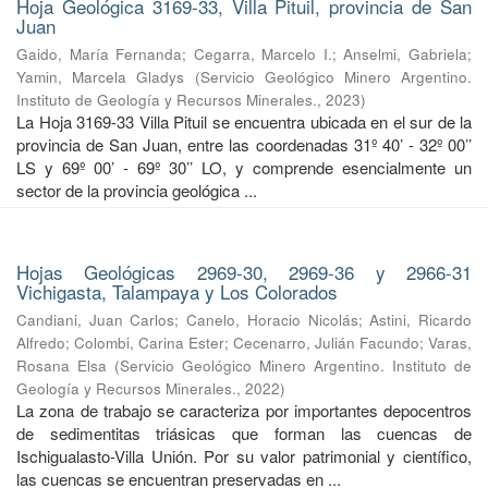
Hoja Geológica 3169-33, Villa Pituil, provincia de San
Juan
Gaido, María Fernanda
;
Cegarra, Marcelo I.
;
Anselmi, Gabriela
;
Yamin, Marcela Gladys
(
Servicio Geológico Minero Argentino.
Instituto de Geología y Recursos Minerales.
,
2023
)
La Hoja 3169-33 Villa Pituil se encuentra ubicada en el sur de la
provincia de San Juan, entre las coordenadas 31º 40’ - 32º 00’’
LS y 69º 00’ - 69º 30’’ LO, y comprende esencialmente un
sector de la provincia geológica ...
Hojas Geológicas 2969-30, 2969-36 y 2966-31
Vichigasta, Talampaya y Los Colorados
Candiani, Juan Carlos
;
Canelo, Horacio Nicolás
;
Astini, Ricardo
Alfredo
;
Colombi, Carina Ester
;
Cecenarro, Julián Facundo
;
Varas,
Rosana Elsa
(
Servicio Geológico Minero Argentino. Instituto de
Geología y Recursos Minerales.
,
2022
)
La zona de trabajo se caracteriza por importantes depocentros
de sedimentitas triásicas que forman las cuencas de
Ischigualasto-Villa Unión. Por su valor patrimonial y cientíﬁco,
las cuencas se encuentran preservadas en ...