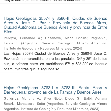
Hojas Geológicas 3557-I y 3560-II. Ciudad de Buenos
Aires y José C. Paz : Provincia de Buenos Aires,
Ciudad Autónoma de Buenos Aires y provincia de Entre
Ríos
Pereyra, Fernando X.
;
Casanova, Maria Cecilia
;
Pagnanini,
Feliciano
(
Argentina. Servicio Geológico Minero Argentino.
Instituto de Geología y Recursos Minerales
,
2024
)
Las Hojas 3557-I Ciudad de Buenos Aires y 3560-II José C.
Paz están comprendidas entre los paralelos 34º y 35º de latitud
sur, la primera entre los meridianos 57º y 58º 30´ de longitud
oeste, mientras que la segunda se ...
Hojas Geológicas 3763-I y 3763-III Santa Rosa y
Darregueira: provincias de La Pampa y Buenos Aires
Gutiérrez, Mariana A.
;
Silva Nieto, Diego G.
;
Balbi, Adriana
Beatriz
;
Manassero, Sofía
(
Argentina. Servicio Geológico Minero
Argentino. Instituto de Geología y Recursos Minerales
,
2023
)