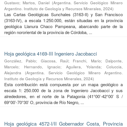
Gustavo
;
Martos, Daniel
(
Argentina. Servicio Geológico Minero
Argentino. Instituto de Geología y Recursos Minerales
,
2024
)
Las Cartas Geológicas Sunchales (3163-II) y San Francisco
(3163-IV), a escala 1:250.000, están situadas en la provincia
geológica Llanura Chaco Pampeana, abarcando parte de la
región nororiental de la provincia de Córdoba, ...
Hoja geológica 4169-III Ingeniero Jacobacci
González, Pablo
;
Giacosa, Raúl
;
Franchi, Mario
;
Dalponte,
Marcelo
;
Hernando, Ignacio
;
Aguilera, Yolanda
;
Coluccia,
Alejandra
(
Argentina. Servicio Geológico Minero Argentino.
Instituto de Geología y Recursos Minerales
,
2024
)
Esta contribución está compuesta por un mapa geológico a
escala 1: 250.000 de la zona de Ingeniero Jacobacci y sus
alrededores, en el norte de la Patagonia (41°00’-42°00’ S /
69°00’-70°30’ O, provincia de Río Negro, ...
Hoja geológica 4572-I/II Gobernador Costa, Provincia