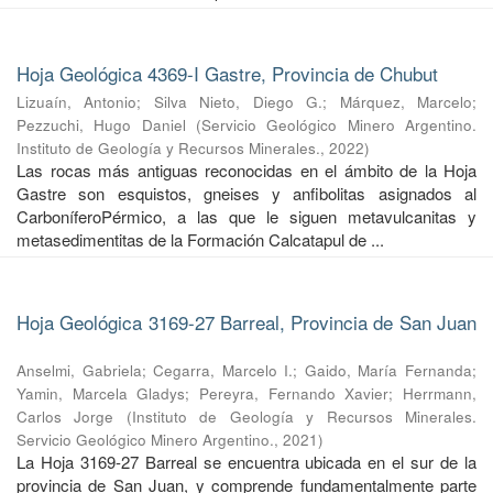
Hoja Geológica 4369-I Gastre, Provincia de Chubut
Lizuaín, Antonio
;
Silva Nieto, Diego G.
;
Márquez, Marcelo
;
Pezzuchi, Hugo Daniel
(
Servicio Geológico Minero Argentino.
Instituto de Geología y Recursos Minerales.
,
2022
)
Las rocas más antiguas reconocidas en el ámbito de la Hoja
Gastre son esquistos, gneises y anfibolitas asignados al
CarboníferoPérmico, a las que le siguen metavulcanitas y
metasedimentitas de la Formación Calcatapul de ...
Hoja Geológica 3169-27 Barreal, Provincia de San Juan
Anselmi, Gabriela
;
Cegarra, Marcelo I.
;
Gaido, María Fernanda
;
Yamin, Marcela Gladys
;
Pereyra, Fernando Xavier
;
Herrmann,
Carlos Jorge
(
Instituto de Geología y Recursos Minerales.
Servicio Geológico Minero Argentino.
,
2021
)
La Hoja 3169-27 Barreal se encuentra ubicada en el sur de la
provincia de San Juan, y comprende fundamentalmente parte