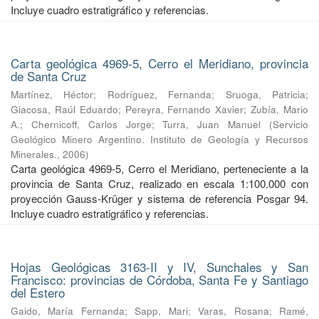
Incluye cuadro estratigráfico y referencias.
Carta geológica 4969-5, Cerro el Meridiano, provincia
de Santa Cruz
Martínez, Héctor
;
Rodríguez, Fernanda
;
Sruoga, Patricia
;
Giacosa, Raúl Eduardo
;
Pereyra, Fernando Xavier
;
Zubía, Mario
A.
;
Chernicoff, Carlos Jorge
;
Turra, Juan Manuel
(
Servicio
Geológico Minero Argentino. Instituto de Geología y Recursos
Minerales.
,
2006
)
Carta geológica 4969-5, Cerro el Meridiano, perteneciente a la
provincia de Santa Cruz, realizado en escala 1:100.000 con
proyección Gauss-Krüger y sistema de referencia Posgar 94.
Incluye cuadro estratigráfico y referencias.
Hojas Geológicas 3163-II y IV, Sunchales y San
Francisco: provincias de Córdoba, Santa Fe y Santiago
del Estero
Gaido, María Fernanda
;
Sapp, Mari
;
Varas, Rosana
;
Ramé,