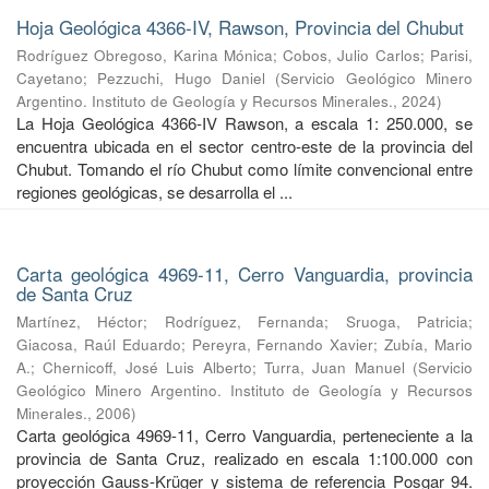
Hoja Geológica 4366-IV, Rawson, Provincia del Chubut
Rodríguez Obregoso, Karina Mónica
;
Cobos, Julio Carlos
;
Parisi,
Cayetano
;
Pezzuchi, Hugo Daniel
(
Servicio Geológico Minero
Argentino. Instituto de Geología y Recursos Minerales.
,
2024
)
La Hoja Geológica 4366-IV Rawson, a escala 1: 250.000, se
encuentra ubicada en el sector centro-este de la provincia del
Chubut. Tomando el río Chubut como límite convencional entre
regiones geológicas, se desarrolla el ...
Carta geológica 4969-11, Cerro Vanguardia, provincia
de Santa Cruz
Martínez, Héctor
;
Rodríguez, Fernanda
;
Sruoga, Patricia
;
Giacosa, Raúl Eduardo
;
Pereyra, Fernando Xavier
;
Zubía, Mario
A.
;
Chernicoff, José Luis Alberto
;
Turra, Juan Manuel
(
Servicio
Geológico Minero Argentino. Instituto de Geología y Recursos
Minerales.
,
2006
)
Carta geológica 4969-11, Cerro Vanguardia, perteneciente a la
provincia de Santa Cruz, realizado en escala 1:100.000 con
proyección Gauss-Krüger y sistema de referencia Posgar 94.