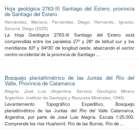
Hoja geológica 2763-III Santiago del Estero, provincia
de Santiago del Estero
Hernández, Mariano
;
Fernández, Diego
;
Hernando, Ignacio
;
Azcurra, Diego
(
2025
)
La Hoja Geológica 2763-III Santiago del Estero está
comprendida entre los paralelos 27º y 28º de latitud sur y los
meridianos 63º y 64º30’ de longitud oeste, abarcando el sector
centro-occidental de la provincia de Santiago ...
Bosquejo planialtimétrico de las Juntas del Río del
Valle, Provincia de Catamarca
Alegría, José Luis
(
Argentina. Servicio Geológico Minero
Argentino. Instituto de Geología y Recursos Minerales
,
1946
)
Levantamiento Topográfico Expeditivo, Bosquejo
planialtimétrico de las Juntas del Río del Valle Catamarca,
Argentina, por parte de José Luis Alegría. Escala 1:25.000.
Comprende los ríos Huañomil, Río de las Burras, Río de ...