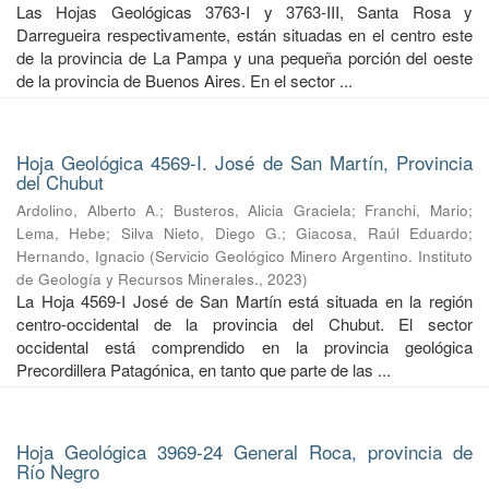
Las Hojas Geológicas 3763-I y 3763-III, Santa Rosa y
Darregueira respectivamente, están situadas en el centro este
de la provincia de La Pampa y una pequeña porción del oeste
de la provincia de Buenos Aires. En el sector ...
Hoja Geológica 4569-I. José de San Martín, Provincia
del Chubut
Ardolino, Alberto A.
;
Busteros, Alicia Graciela
;
Franchi, Mario
;
Lema, Hebe
;
Silva Nieto, Diego G.
;
Giacosa, Raúl Eduardo
;
Hernando, Ignacio
(
Servicio Geológico Minero Argentino. Instituto
de Geología y Recursos Minerales.
,
2023
)
La Hoja 4569-I José de San Martín está situada en la región
centro-occidental de la provincia del Chubut. El sector
occidental está comprendido en la provincia geológica
Precordillera Patagónica, en tanto que parte de las ...
Hoja Geológica 3969-24 General Roca, provincia de
Río Negro