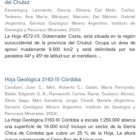
del Chubut
Escosteguy, Leonardo
;
Geuna, Silvana
;
Dal Molin, Carlos
;
Tedesco, Ana María
;
Márquez, Marcelo
;
Del Mármol, Gabriel
(
Argentina. Servicio Geológico Minero Argentino. Instituto de
Geología y Recursos Minerales
,
2024
)
La Hoja 4572-I/II, Gobernador Costa, está situada en la región
suroccidental de la provincia del Chubut. Ocupa un área de
aproxi madamente 9.500 km2 y está delimitada por los
paralelos 44º y 45º de latitud sur, el meridiano ...
Hoja Geológica 3163-III Córdoba
Candiani, Juan C.
;
Miró, Roberto C.
;
Gaido, María Fernanda
;
Baldo, Edgardo G. A.
;
Ramaciotti, Carlos
;
Ramé, Gustavo
;
Alonso,
Silvia
;
Sapp, Mari
;
Sanabria, Jorge
;
Chiodi, Mariela
(
Argentina.
Servicio Geológico Minero Argentino. Instituto de Geología y
Recursos Minerales
,
2024
)
La Hoja Geológica 3163-III Córdoba a escala 1:250.000 abarca
una superficie de 16.000 km2 Incluye un sector de la Sierra
Chica de Córdoba que cubre un 25 % de la Hoja. La altura
mayor corresponde al Cerro Pan de Azúcar con ...