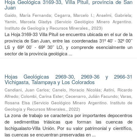
Hoja Geológica 3169-33, Villa Pituil, provincia de San
Juan
Gaido, María Fernanda
;
Cegarra, Marcelo I.
;
Anselmi, Gabriela
;
Yamin, Marcela Gladys
(
Servicio Geológico Minero Argentino.
Instituto de Geología y Recursos Minerales.
,
2023
)
La Hoja 3169-33 Villa Pituil se encuentra ubicada en el sur de la
provincia de San Juan, entre las coordenadas 31º 40’ - 32º 00’’
LS y 69º 00’ - 69º 30’’ LO, y comprende esencialmente un
sector de la provincia geológica ...
Hojas Geológicas 2969-30, 2969-36 y 2966-31
Vichigasta, Talampaya y Los Colorados
Candiani, Juan Carlos
;
Canelo, Horacio Nicolás
;
Astini, Ricardo
Alfredo
;
Colombi, Carina Ester
;
Cecenarro, Julián Facundo
;
Varas,
Rosana Elsa
(
Servicio Geológico Minero Argentino. Instituto de
Geología y Recursos Minerales.
,
2022
)
La zona de trabajo se caracteriza por importantes depocentros
de sedimentitas triásicas que forman las cuencas de
Ischigualasto-Villa Unión. Por su valor patrimonial y cientíﬁco,
las cuencas se encuentran preservadas en ...