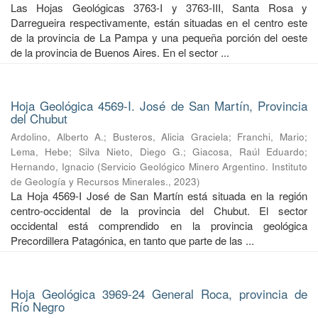
Las Hojas Geológicas 3763-I y 3763-III, Santa Rosa y
Darregueira respectivamente, están situadas en el centro este
de la provincia de La Pampa y una pequeña porción del oeste
de la provincia de Buenos Aires. En el sector ...
Hoja Geológica 4569-I. José de San Martín, Provincia
del Chubut
Ardolino, Alberto A.
;
Busteros, Alicia Graciela
;
Franchi, Mario
;
Lema, Hebe
;
Silva Nieto, Diego G.
;
Giacosa, Raúl Eduardo
;
Hernando, Ignacio
(
Servicio Geológico Minero Argentino. Instituto
de Geología y Recursos Minerales.
,
2023
)
La Hoja 4569-I José de San Martín está situada en la región
centro-occidental de la provincia del Chubut. El sector
occidental está comprendido en la provincia geológica
Precordillera Patagónica, en tanto que parte de las ...
Hoja Geológica 3969-24 General Roca, provincia de
Río Negro