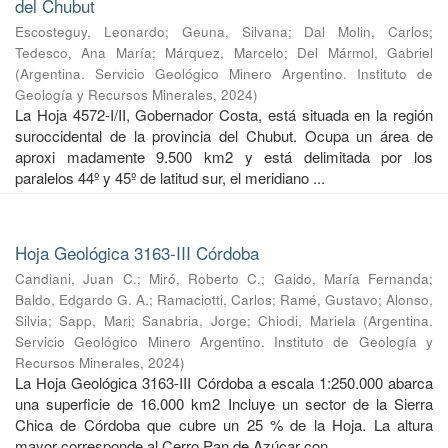
del Chubut
Escosteguy, Leonardo
;
Geuna, Silvana
;
Dal Molin, Carlos
;
Tedesco, Ana María
;
Márquez, Marcelo
;
Del Mármol, Gabriel
(
Argentina. Servicio Geológico Minero Argentino. Instituto de
Geología y Recursos Minerales
,
2024
)
La Hoja 4572-I/II, Gobernador Costa, está situada en la región
suroccidental de la provincia del Chubut. Ocupa un área de
aproxi madamente 9.500 km2 y está delimitada por los
paralelos 44º y 45º de latitud sur, el meridiano ...
Hoja Geológica 3163-III Córdoba
Candiani, Juan C.
;
Miró, Roberto C.
;
Gaido, María Fernanda
;
Baldo, Edgardo G. A.
;
Ramaciotti, Carlos
;
Ramé, Gustavo
;
Alonso,
Silvia
;
Sapp, Mari
;
Sanabria, Jorge
;
Chiodi, Mariela
(
Argentina.
Servicio Geológico Minero Argentino. Instituto de Geología y
Recursos Minerales
,
2024
)
La Hoja Geológica 3163-III Córdoba a escala 1:250.000 abarca
una superficie de 16.000 km2 Incluye un sector de la Sierra
Chica de Córdoba que cubre un 25 % de la Hoja. La altura
mayor corresponde al Cerro Pan de Azúcar con ...