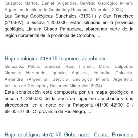
Gustavo
;
Martos, Daniel
(
Argentina. Servicio Geológico Minero
Argentino. Instituto de Geología y Recursos Minerales
,
2024
)
Las Cartas Geológicas Sunchales (3163-II) y San Francisco
(3163-IV), a escala 1:250.000, están situadas en la provincia
geológica Llanura Chaco Pampeana, abarcando parte de la
región nororiental de la provincia de Córdoba, ...
Hoja geológica 4169-III Ingeniero Jacobacci
González, Pablo
;
Giacosa, Raúl
;
Franchi, Mario
;
Dalponte,
Marcelo
;
Hernando, Ignacio
;
Aguilera, Yolanda
;
Coluccia,
Alejandra
(
Argentina. Servicio Geológico Minero Argentino.
Instituto de Geología y Recursos Minerales
,
2024
)
Esta contribución está compuesta por un mapa geológico a
escala 1: 250.000 de la zona de Ingeniero Jacobacci y sus
alrededores, en el norte de la Patagonia (41°00’-42°00’ S /
69°00’-70°30’ O, provincia de Río Negro, ...
Hoja geológica 4572-I/II Gobernador Costa, Provincia