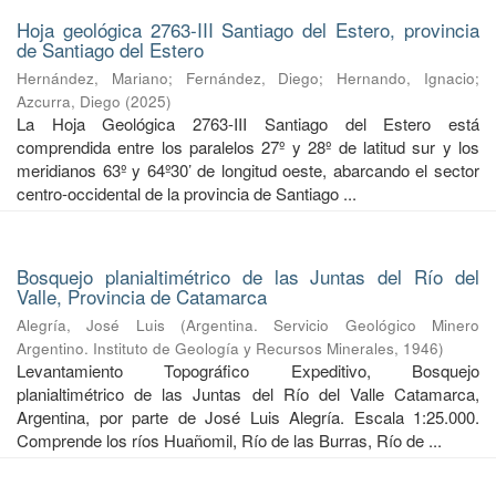
Hoja geológica 2763-III Santiago del Estero, provincia
de Santiago del Estero
Hernández, Mariano
;
Fernández, Diego
;
Hernando, Ignacio
;
Azcurra, Diego
(
2025
)
La Hoja Geológica 2763-III Santiago del Estero está
comprendida entre los paralelos 27º y 28º de latitud sur y los
meridianos 63º y 64º30’ de longitud oeste, abarcando el sector
centro-occidental de la provincia de Santiago ...
Bosquejo planialtimétrico de las Juntas del Río del
Valle, Provincia de Catamarca
Alegría, José Luis
(
Argentina. Servicio Geológico Minero
Argentino. Instituto de Geología y Recursos Minerales
,
1946
)
Levantamiento Topográfico Expeditivo, Bosquejo
planialtimétrico de las Juntas del Río del Valle Catamarca,
Argentina, por parte de José Luis Alegría. Escala 1:25.000.
Comprende los ríos Huañomil, Río de las Burras, Río de ...