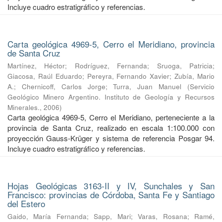
Incluye cuadro estratigráfico y referencias.
Carta geológica 4969-5, Cerro el Meridiano, provincia
de Santa Cruz
Martínez, Héctor
;
Rodríguez, Fernanda
;
Sruoga, Patricia
;
Giacosa, Raúl Eduardo
;
Pereyra, Fernando Xavier
;
Zubía, Mario
A.
;
Chernicoff, Carlos Jorge
;
Turra, Juan Manuel
(
Servicio
Geológico Minero Argentino. Instituto de Geología y Recursos
Minerales.
,
2006
)
Carta geológica 4969-5, Cerro el Meridiano, perteneciente a la
provincia de Santa Cruz, realizado en escala 1:100.000 con
proyección Gauss-Krüger y sistema de referencia Posgar 94.
Incluye cuadro estratigráfico y referencias.
Hojas Geológicas 3163-II y IV, Sunchales y San
Francisco: provincias de Córdoba, Santa Fe y Santiago
del Estero
Gaido, María Fernanda
;
Sapp, Mari
;
Varas, Rosana
;
Ramé,