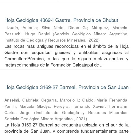
Hoja Geológica 4369-I Gastre, Provincia de Chubut
Lizuaín, Antonio
;
Silva Nieto, Diego G.
;
Márquez, Marcelo
;
Pezzuchi, Hugo Daniel
(
Servicio Geológico Minero Argentino.
Instituto de Geología y Recursos Minerales.
,
2022
)
Las rocas más antiguas reconocidas en el ámbito de la Hoja
Gastre son esquistos, gneises y anfibolitas asignados al
CarboníferoPérmico, a las que le siguen metavulcanitas y
metasedimentitas de la Formación Calcatapul de ...
Hoja Geológica 3169-27 Barreal, Provincia de San Juan
Anselmi, Gabriela
;
Cegarra, Marcelo I.
;
Gaido, María Fernanda
;
Yamin, Marcela Gladys
;
Pereyra, Fernando Xavier
;
Herrmann,
Carlos Jorge
(
Instituto de Geología y Recursos Minerales.
Servicio Geológico Minero Argentino.
,
2021
)
La Hoja 3169-27 Barreal se encuentra ubicada en el sur de la
provincia de San Juan, y comprende fundamentalmente parte