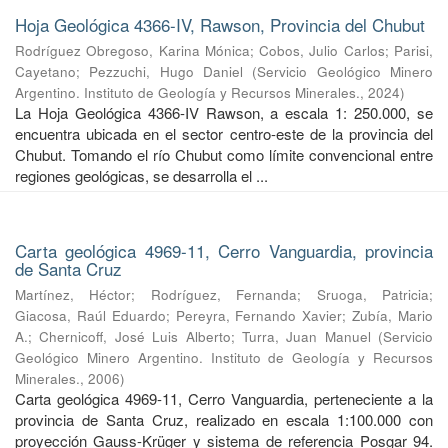
Hoja Geológica 4366-IV, Rawson, Provincia del Chubut
Rodríguez Obregoso, Karina Mónica
;
Cobos, Julio Carlos
;
Parisi,
Cayetano
;
Pezzuchi, Hugo Daniel
(
Servicio Geológico Minero
Argentino. Instituto de Geología y Recursos Minerales.
,
2024
)
La Hoja Geológica 4366-IV Rawson, a escala 1: 250.000, se
encuentra ubicada en el sector centro-este de la provincia del
Chubut. Tomando el río Chubut como límite convencional entre
regiones geológicas, se desarrolla el ...
Carta geológica 4969-11, Cerro Vanguardia, provincia
de Santa Cruz
Martínez, Héctor
;
Rodríguez, Fernanda
;
Sruoga, Patricia
;
Giacosa, Raúl Eduardo
;
Pereyra, Fernando Xavier
;
Zubía, Mario
A.
;
Chernicoff, José Luis Alberto
;
Turra, Juan Manuel
(
Servicio
Geológico Minero Argentino. Instituto de Geología y Recursos
Minerales.
,
2006
)
Carta geológica 4969-11, Cerro Vanguardia, perteneciente a la
provincia de Santa Cruz, realizado en escala 1:100.000 con
proyección Gauss-Krüger y sistema de referencia Posgar 94.