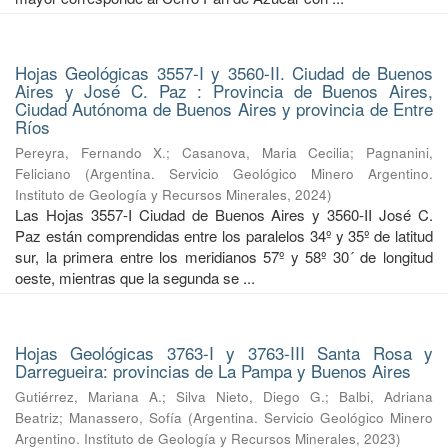
Hojas Geológicas 3557-I y 3560-II. Ciudad de Buenos
Aires y José C. Paz : Provincia de Buenos Aires,
Ciudad Autónoma de Buenos Aires y provincia de Entre
Ríos
Pereyra, Fernando X.
;
Casanova, Maria Cecilia
;
Pagnanini,
Feliciano
(
Argentina. Servicio Geológico Minero Argentino.
Instituto de Geología y Recursos Minerales
,
2024
)
Las Hojas 3557-I Ciudad de Buenos Aires y 3560-II José C.
Paz están comprendidas entre los paralelos 34º y 35º de latitud
sur, la primera entre los meridianos 57º y 58º 30´ de longitud
oeste, mientras que la segunda se ...
Hojas Geológicas 3763-I y 3763-III Santa Rosa y
Darregueira: provincias de La Pampa y Buenos Aires
Gutiérrez, Mariana A.
;
Silva Nieto, Diego G.
;
Balbi, Adriana
Beatriz
;
Manassero, Sofía
(
Argentina. Servicio Geológico Minero
Argentino. Instituto de Geología y Recursos Minerales
,
2023
)