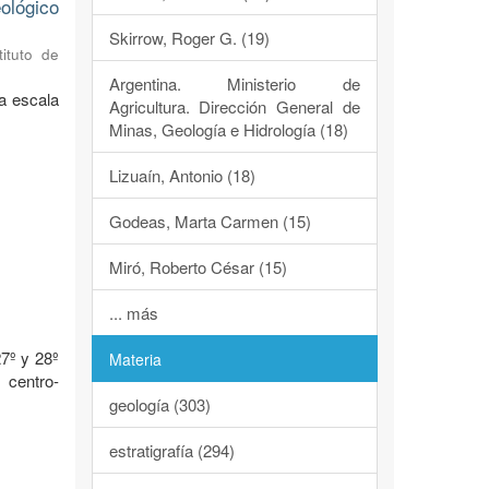
ológico
Skirrow, Roger G. (19)
tituto de
Argentina. Ministerio de
a escala
Agricultura. Dirección General de
Minas, Geología e Hidrología (18)
Lizuaín, Antonio (18)
Godeas, Marta Carmen (15)
Miró, Roberto César (15)
o
... más
7º y 28º
Materia
 centro-
geología (303)
estratigrafía (294)