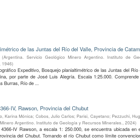
timétrico de las Juntas del Río del Valle, Provincia de Cata
(
Argentina. Servicio Geológico Minero Argentino. Instituto de Ge
,
1946
)
ráfico Expeditivo, Bosquejo planialtimétrico de las Juntas del Río 
ina, por parte de José Luis Alegría. Escala 1:25.000. Comprende 
s Burras, Río de ...
366-IV, Rawson, Provincia del Chubut
, Karina Mónica
;
Cobos, Julio Carlos
;
Parisi, Cayetano
;
Pezzuchi, Hug
 Minero Argentino. Instituto de Geología y Recursos Minerales.
,
2024
)
 4366-IV Rawson, a escala 1: 250.000, se encuentra ubicada en e
provincia del Chubut. Tomando el río Chubut como límite convencion