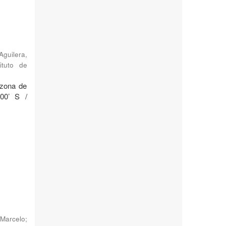
Aguilera,
ituto de
 zona de
°00’ S /
Marcelo
;