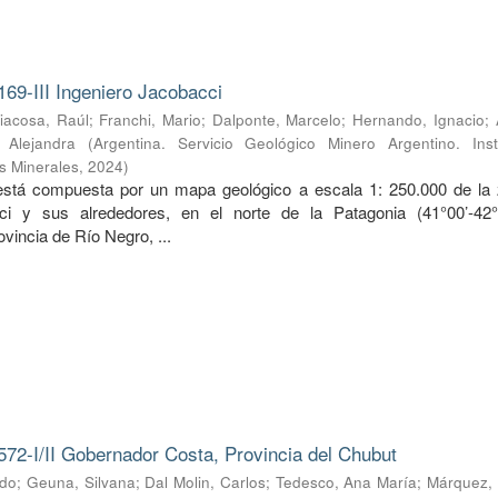
169-III Ingeniero Jacobacci
iacosa, Raúl
;
Franchi, Mario
;
Dalponte, Marcelo
;
Hernando, Ignacio
;
, Alejandra
(
Argentina. Servicio Geológico Minero Argentino. Inst
s Minerales
,
2024
)
 está compuesta por un mapa geológico a escala 1: 250.000 de la
ci y sus alrededores, en el norte de la Patagonia (41°00’-42
ovincia de Río Negro, ...
572-I/II Gobernador Costa, Provincia del Chubut
rdo
;
Geuna, Silvana
;
Dal Molin, Carlos
;
Tedesco, Ana María
;
Márquez, 