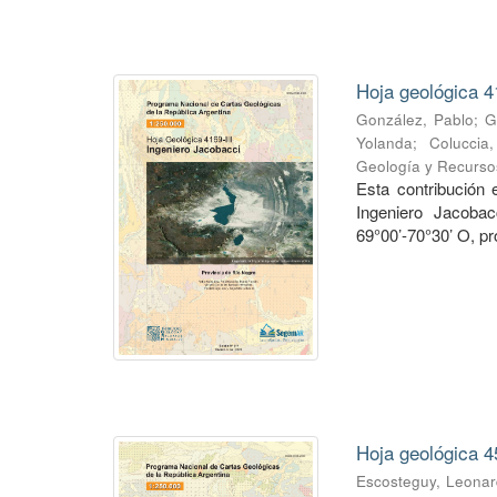
Hoja geológica 4
González, Pablo
;
G
Yolanda
;
Coluccia
Geología y Recurso
Esta contribución
Ingeniero Jacobac
69°00’-70°30’ O, pr
Hoja geológica 4
Escosteguy, Leona