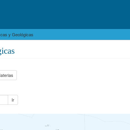
icas y Geológicas
icas
aterias
Ir