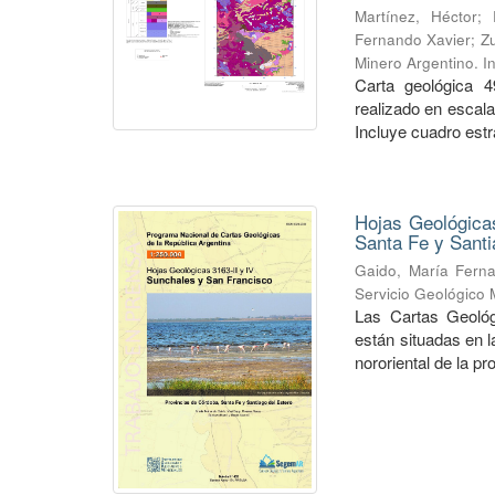
Martínez, Héctor
;
Fernando Xavier
;
Zu
Minero Argentino. I
Carta geológica 4
realizado en escal
Incluye cuadro estra
Hojas Geológicas
Santa Fe y Santi
Gaido, María Fern
Servicio Geológico 
Las Cartas Geológ
están situadas en 
nororiental de la pr