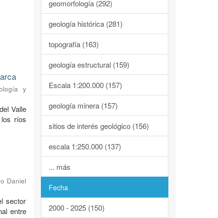
geomorfología (292)
geología histórica (281)
topografía (163)
geología estructural (159)
marca
Escala 1:200.000 (157)
ología y
geología minera (157)
del Valle
los ríos
sitios de interés geológico (156)
escala 1:250.000 (137)
... más
o Daniel
Fecha
l sector
2000 - 2025 (150)
al entre