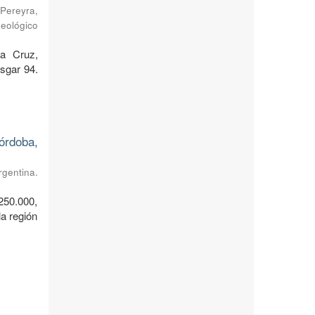
Pereyra,
Geológico
ta Cruz,
sgar 94.
órdoba,
rgentina.
250.000,
a región