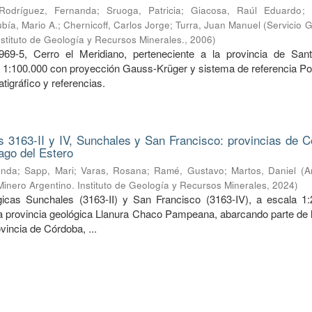
Rodríguez, Fernanda
;
Sruoga, Patricia
;
Giacosa, Raúl Eduardo
;
bía, Mario A.
;
Chernicoff, Carlos Jorge
;
Turra, Juan Manuel
(
Servicio 
nstituto de Geología y Recursos Minerales.
,
2006
)
969-5, Cerro el Meridiano, perteneciente a la provincia de San
a 1:100.000 con proyección Gauss-Krüger y sistema de referencia Po
tigráfico y referencias.
 3163-II y IV, Sunchales y San Francisco: provincias de C
ago del Estero
anda
;
Sapp, Mari
;
Varas, Rosana
;
Ramé, Gustavo
;
Martos, Daniel
(
A
Minero Argentino. Instituto de Geología y Recursos Minerales
,
2024
)
icas Sunchales (3163-II) y San Francisco (3163-IV), a escala 1:
la provincia geológica Llanura Chaco Pampeana, abarcando parte de l
ovincia de Córdoba, ...