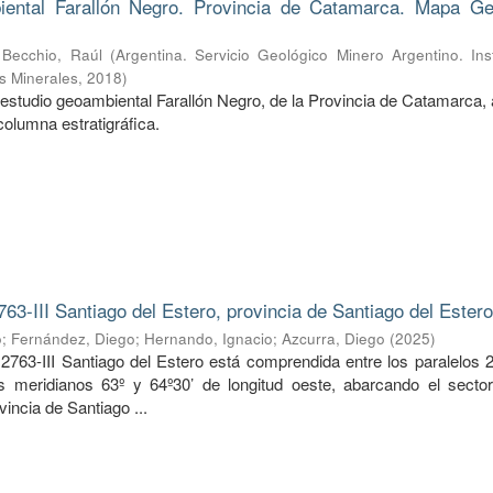
ental Farallón Negro. Provincia de Catamarca. Mapa Ge
;
Becchio, Raúl
(
Argentina. Servicio Geológico Minero Argentino. Ins
s Minerales
,
2018
)
estudio geoambiental Farallón Negro, de la Provincia de Catamarca, 
columna estratigráfica.
763-III Santiago del Estero, provincia de Santiago del Ester
o
;
Fernández, Diego
;
Hernando, Ignacio
;
Azcurra, Diego
(
2025
)
2763-III Santiago del Estero está comprendida entre los paralelos 2
os meridianos 63º y 64º30’ de longitud oeste, abarcando el sector
vincia de Santiago ...