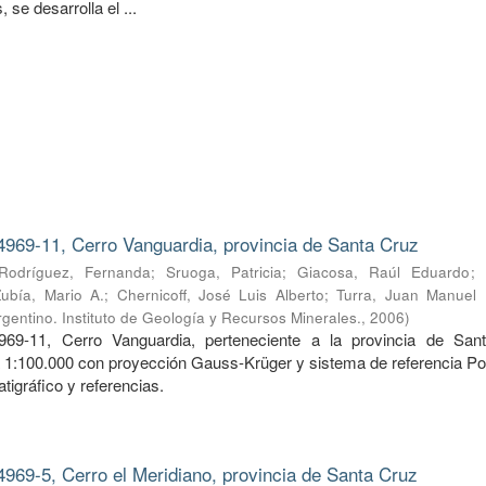
 se desarrolla el ...
4969-11, Cerro Vanguardia, provincia de Santa Cruz
Rodríguez, Fernanda
;
Sruoga, Patricia
;
Giacosa, Raúl Eduardo
;
Zubía, Mario A.
;
Chernicoff, José Luis Alberto
;
Turra, Juan Manuel
gentino. Instituto de Geología y Recursos Minerales.
,
2006
)
969-11, Cerro Vanguardia, perteneciente a la provincia de San
a 1:100.000 con proyección Gauss-Krüger y sistema de referencia Po
tigráfico y referencias.
4969-5, Cerro el Meridiano, provincia de Santa Cruz