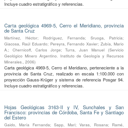
Incluye cuadro estratigráfico y referencias.
Carta geológica 4969-5, Cerro el Meridiano, provincia
de Santa Cruz
Martínez, Héctor
;
Rodríguez, Fernanda
;
Sruoga, Patricia
;
Giacosa, Raúl Eduardo
;
Pereyra, Fernando Xavier
;
Zubía, Mario
A.
;
Chernicoff, Carlos Jorge
;
Turra, Juan Manuel
(
Servicio
Geológico Minero Argentino. Instituto de Geología y Recursos
Minerales.
,
2006
)
Carta geológica 4969-5, Cerro el Meridiano, perteneciente a la
provincia de Santa Cruz, realizado en escala 1:100.000 con
proyección Gauss-Krüger y sistema de referencia Posgar 94.
Incluye cuadro estratigráfico y referencias.
Hojas Geológicas 3163-II y IV, Sunchales y San
Francisco: provincias de Córdoba, Santa Fe y Santiago
del Estero
Gaido, María Fernanda
;
Sapp, Mari
;
Varas, Rosana
;
Ramé,