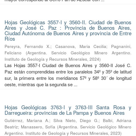
Hojas Geológicas 3557-I y 3560-II. Ciudad de Buenos
Aires y José C. Paz : Provincia de Buenos Aires,
Ciudad Autónoma de Buenos Aires y provincia de Entre
Ríos
Pereyra, Fernando X.
;
Casanova, Maria Cecilia
;
Pagnanini,
Feliciano
(
Argentina. Servicio Geológico Minero Argentino.
Instituto de Geología y Recursos Minerales
,
2024
)
Las Hojas 3557-I Ciudad de Buenos Aires y 3560-II José C.
Paz están comprendidas entre los paralelos 34º y 35º de latitud
sur, la primera entre los meridianos 57º y 58º 30´ de longitud
oeste, mientras que la segunda se ...
Hojas Geológicas 3763-I y 3763-III Santa Rosa y
Darregueira: provincias de La Pampa y Buenos Aires
Gutiérrez, Mariana A.
;
Silva Nieto, Diego G.
;
Balbi, Adriana
Beatriz
;
Manassero, Sofía
(
Argentina. Servicio Geológico Minero
Argentino. Instituto de Geología y Recursos Minerales
,
2023
)