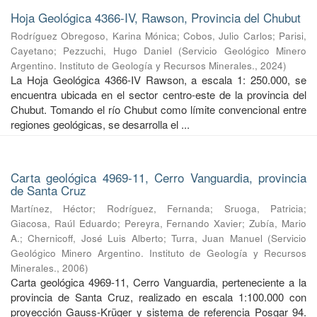
Hoja Geológica 4366-IV, Rawson, Provincia del Chubut
Rodríguez Obregoso, Karina Mónica
;
Cobos, Julio Carlos
;
Parisi,
Cayetano
;
Pezzuchi, Hugo Daniel
(
Servicio Geológico Minero
Argentino. Instituto de Geología y Recursos Minerales.
,
2024
)
La Hoja Geológica 4366-IV Rawson, a escala 1: 250.000, se
encuentra ubicada en el sector centro-este de la provincia del
Chubut. Tomando el río Chubut como límite convencional entre
regiones geológicas, se desarrolla el ...
Carta geológica 4969-11, Cerro Vanguardia, provincia
de Santa Cruz
Martínez, Héctor
;
Rodríguez, Fernanda
;
Sruoga, Patricia
;
Giacosa, Raúl Eduardo
;
Pereyra, Fernando Xavier
;
Zubía, Mario
A.
;
Chernicoff, José Luis Alberto
;
Turra, Juan Manuel
(
Servicio
Geológico Minero Argentino. Instituto de Geología y Recursos
Minerales.
,
2006
)
Carta geológica 4969-11, Cerro Vanguardia, perteneciente a la
provincia de Santa Cruz, realizado en escala 1:100.000 con
proyección Gauss-Krüger y sistema de referencia Posgar 94.