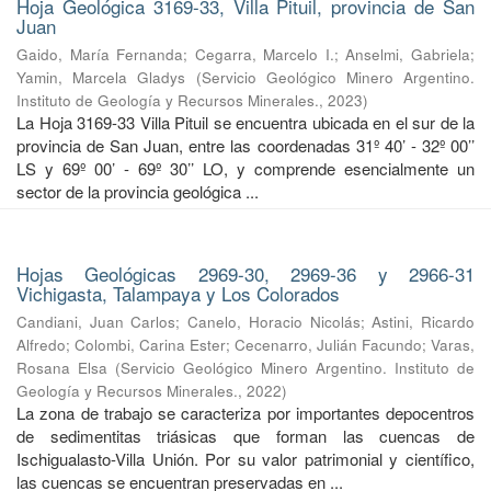
Hoja Geológica 3169-33, Villa Pituil, provincia de San
Juan
Gaido, María Fernanda
;
Cegarra, Marcelo I.
;
Anselmi, Gabriela
;
Yamin, Marcela Gladys
(
Servicio Geológico Minero Argentino.
Instituto de Geología y Recursos Minerales.
,
2023
)
La Hoja 3169-33 Villa Pituil se encuentra ubicada en el sur de la
provincia de San Juan, entre las coordenadas 31º 40’ - 32º 00’’
LS y 69º 00’ - 69º 30’’ LO, y comprende esencialmente un
sector de la provincia geológica ...
Hojas Geológicas 2969-30, 2969-36 y 2966-31
Vichigasta, Talampaya y Los Colorados
Candiani, Juan Carlos
;
Canelo, Horacio Nicolás
;
Astini, Ricardo
Alfredo
;
Colombi, Carina Ester
;
Cecenarro, Julián Facundo
;
Varas,
Rosana Elsa
(
Servicio Geológico Minero Argentino. Instituto de
Geología y Recursos Minerales.
,
2022
)
La zona de trabajo se caracteriza por importantes depocentros
de sedimentitas triásicas que forman las cuencas de
Ischigualasto-Villa Unión. Por su valor patrimonial y cientíﬁco,
las cuencas se encuentran preservadas en ...