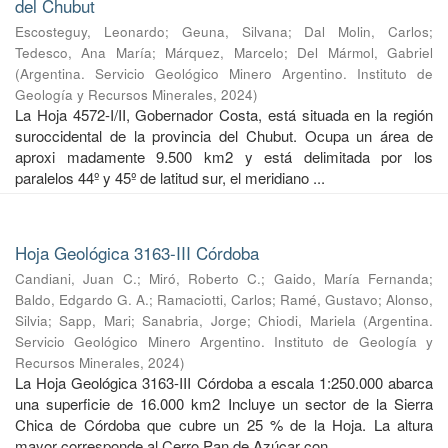
del Chubut
Escosteguy, Leonardo
;
Geuna, Silvana
;
Dal Molin, Carlos
;
Tedesco, Ana María
;
Márquez, Marcelo
;
Del Mármol, Gabriel
(
Argentina. Servicio Geológico Minero Argentino. Instituto de
Geología y Recursos Minerales
,
2024
)
La Hoja 4572-I/II, Gobernador Costa, está situada en la región
suroccidental de la provincia del Chubut. Ocupa un área de
aproxi madamente 9.500 km2 y está delimitada por los
paralelos 44º y 45º de latitud sur, el meridiano ...
Hoja Geológica 3163-III Córdoba
Candiani, Juan C.
;
Miró, Roberto C.
;
Gaido, María Fernanda
;
Baldo, Edgardo G. A.
;
Ramaciotti, Carlos
;
Ramé, Gustavo
;
Alonso,
Silvia
;
Sapp, Mari
;
Sanabria, Jorge
;
Chiodi, Mariela
(
Argentina.
Servicio Geológico Minero Argentino. Instituto de Geología y
Recursos Minerales
,
2024
)
La Hoja Geológica 3163-III Córdoba a escala 1:250.000 abarca
una superficie de 16.000 km2 Incluye un sector de la Sierra
Chica de Córdoba que cubre un 25 % de la Hoja. La altura
mayor corresponde al Cerro Pan de Azúcar con ...