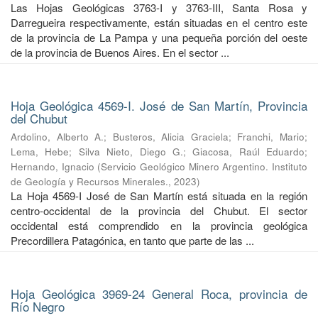
Las Hojas Geológicas 3763-I y 3763-III, Santa Rosa y
Darregueira respectivamente, están situadas en el centro este
de la provincia de La Pampa y una pequeña porción del oeste
de la provincia de Buenos Aires. En el sector ...
Hoja Geológica 4569-I. José de San Martín, Provincia
del Chubut
Ardolino, Alberto A.
;
Busteros, Alicia Graciela
;
Franchi, Mario
;
Lema, Hebe
;
Silva Nieto, Diego G.
;
Giacosa, Raúl Eduardo
;
Hernando, Ignacio
(
Servicio Geológico Minero Argentino. Instituto
de Geología y Recursos Minerales.
,
2023
)
La Hoja 4569-I José de San Martín está situada en la región
centro-occidental de la provincia del Chubut. El sector
occidental está comprendido en la provincia geológica
Precordillera Patagónica, en tanto que parte de las ...
Hoja Geológica 3969-24 General Roca, provincia de
Río Negro