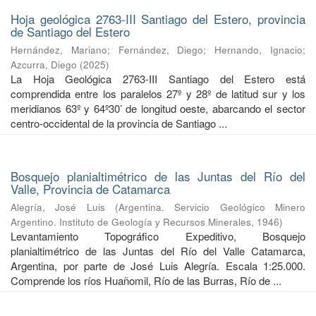
Hoja geológica 2763-III Santiago del Estero, provincia
de Santiago del Estero
Hernández, Mariano
;
Fernández, Diego
;
Hernando, Ignacio
;
Azcurra, Diego
(
2025
)
La Hoja Geológica 2763-III Santiago del Estero está
comprendida entre los paralelos 27º y 28º de latitud sur y los
meridianos 63º y 64º30’ de longitud oeste, abarcando el sector
centro-occidental de la provincia de Santiago ...
Bosquejo planialtimétrico de las Juntas del Río del
Valle, Provincia de Catamarca
Alegría, José Luis
(
Argentina. Servicio Geológico Minero
Argentino. Instituto de Geología y Recursos Minerales
,
1946
)
Levantamiento Topográfico Expeditivo, Bosquejo
planialtimétrico de las Juntas del Río del Valle Catamarca,
Argentina, por parte de José Luis Alegría. Escala 1:25.000.
Comprende los ríos Huañomil, Río de las Burras, Río de ...