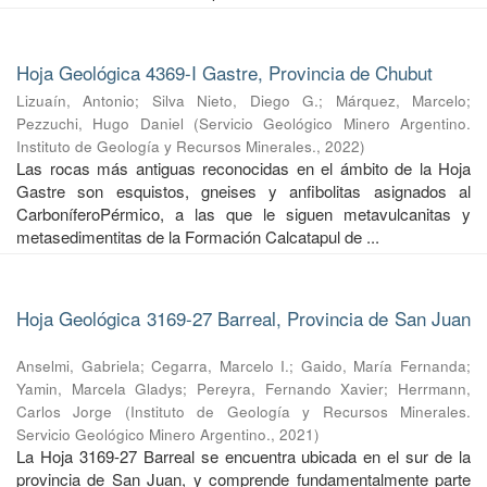
Hoja Geológica 4369-I Gastre, Provincia de Chubut
Lizuaín, Antonio
;
Silva Nieto, Diego G.
;
Márquez, Marcelo
;
Pezzuchi, Hugo Daniel
(
Servicio Geológico Minero Argentino.
Instituto de Geología y Recursos Minerales.
,
2022
)
Las rocas más antiguas reconocidas en el ámbito de la Hoja
Gastre son esquistos, gneises y anfibolitas asignados al
CarboníferoPérmico, a las que le siguen metavulcanitas y
metasedimentitas de la Formación Calcatapul de ...
Hoja Geológica 3169-27 Barreal, Provincia de San Juan
Anselmi, Gabriela
;
Cegarra, Marcelo I.
;
Gaido, María Fernanda
;
Yamin, Marcela Gladys
;
Pereyra, Fernando Xavier
;
Herrmann,
Carlos Jorge
(
Instituto de Geología y Recursos Minerales.
Servicio Geológico Minero Argentino.
,
2021
)
La Hoja 3169-27 Barreal se encuentra ubicada en el sur de la
provincia de San Juan, y comprende fundamentalmente parte