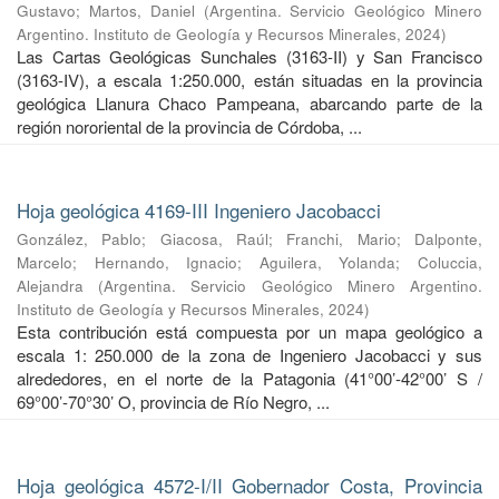
Gustavo
;
Martos, Daniel
(
Argentina. Servicio Geológico Minero
Argentino. Instituto de Geología y Recursos Minerales
,
2024
)
Las Cartas Geológicas Sunchales (3163-II) y San Francisco
(3163-IV), a escala 1:250.000, están situadas en la provincia
geológica Llanura Chaco Pampeana, abarcando parte de la
región nororiental de la provincia de Córdoba, ...
Hoja geológica 4169-III Ingeniero Jacobacci
González, Pablo
;
Giacosa, Raúl
;
Franchi, Mario
;
Dalponte,
Marcelo
;
Hernando, Ignacio
;
Aguilera, Yolanda
;
Coluccia,
Alejandra
(
Argentina. Servicio Geológico Minero Argentino.
Instituto de Geología y Recursos Minerales
,
2024
)
Esta contribución está compuesta por un mapa geológico a
escala 1: 250.000 de la zona de Ingeniero Jacobacci y sus
alrededores, en el norte de la Patagonia (41°00’-42°00’ S /
69°00’-70°30’ O, provincia de Río Negro, ...
Hoja geológica 4572-I/II Gobernador Costa, Provincia