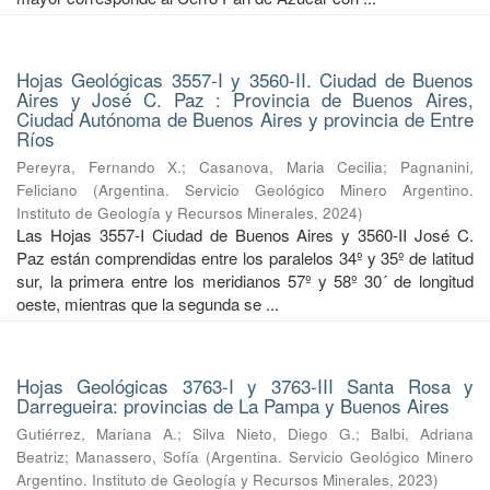
Hojas Geológicas 3557-I y 3560-II. Ciudad de Buenos
Aires y José C. Paz : Provincia de Buenos Aires,
Ciudad Autónoma de Buenos Aires y provincia de Entre
Ríos
Pereyra, Fernando X.
;
Casanova, Maria Cecilia
;
Pagnanini,
Feliciano
(
Argentina. Servicio Geológico Minero Argentino.
Instituto de Geología y Recursos Minerales
,
2024
)
Las Hojas 3557-I Ciudad de Buenos Aires y 3560-II José C.
Paz están comprendidas entre los paralelos 34º y 35º de latitud
sur, la primera entre los meridianos 57º y 58º 30´ de longitud
oeste, mientras que la segunda se ...
Hojas Geológicas 3763-I y 3763-III Santa Rosa y
Darregueira: provincias de La Pampa y Buenos Aires
Gutiérrez, Mariana A.
;
Silva Nieto, Diego G.
;
Balbi, Adriana
Beatriz
;
Manassero, Sofía
(
Argentina. Servicio Geológico Minero
Argentino. Instituto de Geología y Recursos Minerales
,
2023
)