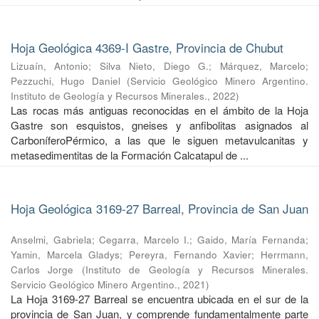
Hoja Geológica 4369-I Gastre, Provincia de Chubut
Lizuaín, Antonio
;
Silva Nieto, Diego G.
;
Márquez, Marcelo
;
Pezzuchi, Hugo Daniel
(
Servicio Geológico Minero Argentino.
Instituto de Geología y Recursos Minerales.
,
2022
)
Las rocas más antiguas reconocidas en el ámbito de la Hoja
Gastre son esquistos, gneises y anfibolitas asignados al
CarboníferoPérmico, a las que le siguen metavulcanitas y
metasedimentitas de la Formación Calcatapul de ...
Hoja Geológica 3169-27 Barreal, Provincia de San Juan
Anselmi, Gabriela
;
Cegarra, Marcelo I.
;
Gaido, María Fernanda
;
Yamin, Marcela Gladys
;
Pereyra, Fernando Xavier
;
Herrmann,
Carlos Jorge
(
Instituto de Geología y Recursos Minerales.
Servicio Geológico Minero Argentino.
,
2021
)
La Hoja 3169-27 Barreal se encuentra ubicada en el sur de la
provincia de San Juan, y comprende fundamentalmente parte