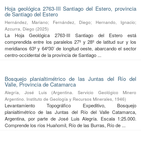
Hoja geológica 2763-III Santiago del Estero, provincia
de Santiago del Estero
Hernández, Mariano
;
Fernández, Diego
;
Hernando, Ignacio
;
Azcurra, Diego
(
2025
)
La Hoja Geológica 2763-III Santiago del Estero está
comprendida entre los paralelos 27º y 28º de latitud sur y los
meridianos 63º y 64º30’ de longitud oeste, abarcando el sector
centro-occidental de la provincia de Santiago ...
Bosquejo planialtimétrico de las Juntas del Río del
Valle, Provincia de Catamarca
Alegría, José Luis
(
Argentina. Servicio Geológico Minero
Argentino. Instituto de Geología y Recursos Minerales
,
1946
)
Levantamiento Topográfico Expeditivo, Bosquejo
planialtimétrico de las Juntas del Río del Valle Catamarca,
Argentina, por parte de José Luis Alegría. Escala 1:25.000.
Comprende los ríos Huañomil, Río de las Burras, Río de ...