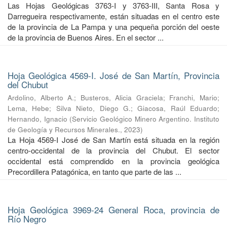
Las Hojas Geológicas 3763-I y 3763-III, Santa Rosa y
Darregueira respectivamente, están situadas en el centro este
de la provincia de La Pampa y una pequeña porción del oeste
de la provincia de Buenos Aires. En el sector ...
Hoja Geológica 4569-I. José de San Martín, Provincia
del Chubut
Ardolino, Alberto A.
;
Busteros, Alicia Graciela
;
Franchi, Mario
;
Lema, Hebe
;
Silva Nieto, Diego G.
;
Giacosa, Raúl Eduardo
;
Hernando, Ignacio
(
Servicio Geológico Minero Argentino. Instituto
de Geología y Recursos Minerales.
,
2023
)
La Hoja 4569-I José de San Martín está situada en la región
centro-occidental de la provincia del Chubut. El sector
occidental está comprendido en la provincia geológica
Precordillera Patagónica, en tanto que parte de las ...
Hoja Geológica 3969-24 General Roca, provincia de
Río Negro