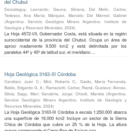
del Chubut
Escosteguy, Leonardo
;
Geuna, Silvana
;
Dal Molin, Carlos
;
Tedesco, Ana María
;
Márquez, Marcelo
;
Del Mármol, Gabriel
(
Argentina. Servicio Geológico Minero Argentino. Instituto de
Geología y Recursos Minerales
,
2024
)
La Hoja 4572-I/II, Gobernador Costa, está situada en la región
suroccidental de la provincia del Chubut. Ocupa un área de
aproxi madamente 9.500 km2 y está delimitada por los
paralelos 44º y 45º de latitud sur, el meridiano ...
Hoja Geológica 3163-III Córdoba
Candiani, Juan C.
;
Miró, Roberto C.
;
Gaido, María Fernanda
;
Baldo, Edgardo G. A.
;
Ramaciotti, Carlos
;
Ramé, Gustavo
;
Alonso,
Silvia
;
Sapp, Mari
;
Sanabria, Jorge
;
Chiodi, Mariela
(
Argentina.
Servicio Geológico Minero Argentino. Instituto de Geología y
Recursos Minerales
,
2024
)
La Hoja Geológica 3163-III Córdoba a escala 1:250.000 abarca
una superficie de 16.000 km2 Incluye un sector de la Sierra
Chica de Córdoba que cubre un 25 % de la Hoja. La altura
mayor corresponde al Cerro Pan de Azúcar con ...