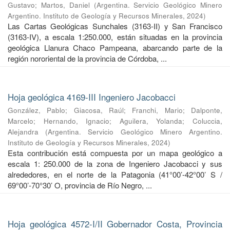
Gustavo
;
Martos, Daniel
(
Argentina. Servicio Geológico Minero
Argentino. Instituto de Geología y Recursos Minerales
,
2024
)
Las Cartas Geológicas Sunchales (3163-II) y San Francisco
(3163-IV), a escala 1:250.000, están situadas en la provincia
geológica Llanura Chaco Pampeana, abarcando parte de la
región nororiental de la provincia de Córdoba, ...
Hoja geológica 4169-III Ingeniero Jacobacci
González, Pablo
;
Giacosa, Raúl
;
Franchi, Mario
;
Dalponte,
Marcelo
;
Hernando, Ignacio
;
Aguilera, Yolanda
;
Coluccia,
Alejandra
(
Argentina. Servicio Geológico Minero Argentino.
Instituto de Geología y Recursos Minerales
,
2024
)
Esta contribución está compuesta por un mapa geológico a
escala 1: 250.000 de la zona de Ingeniero Jacobacci y sus
alrededores, en el norte de la Patagonia (41°00’-42°00’ S /
69°00’-70°30’ O, provincia de Río Negro, ...
Hoja geológica 4572-I/II Gobernador Costa, Provincia