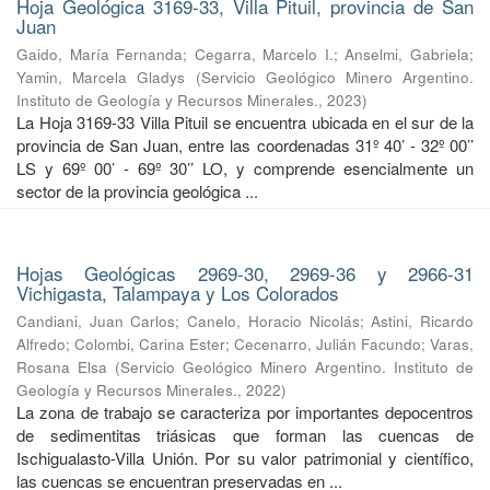
Hoja Geológica 3169-33, Villa Pituil, provincia de San
Juan
Gaido, María Fernanda
;
Cegarra, Marcelo I.
;
Anselmi, Gabriela
;
Yamin, Marcela Gladys
(
Servicio Geológico Minero Argentino.
Instituto de Geología y Recursos Minerales.
,
2023
)
La Hoja 3169-33 Villa Pituil se encuentra ubicada en el sur de la
provincia de San Juan, entre las coordenadas 31º 40’ - 32º 00’’
LS y 69º 00’ - 69º 30’’ LO, y comprende esencialmente un
sector de la provincia geológica ...
Hojas Geológicas 2969-30, 2969-36 y 2966-31
Vichigasta, Talampaya y Los Colorados
Candiani, Juan Carlos
;
Canelo, Horacio Nicolás
;
Astini, Ricardo
Alfredo
;
Colombi, Carina Ester
;
Cecenarro, Julián Facundo
;
Varas,
Rosana Elsa
(
Servicio Geológico Minero Argentino. Instituto de
Geología y Recursos Minerales.
,
2022
)
La zona de trabajo se caracteriza por importantes depocentros
de sedimentitas triásicas que forman las cuencas de
Ischigualasto-Villa Unión. Por su valor patrimonial y cientíﬁco,
las cuencas se encuentran preservadas en ...