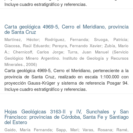
Incluye cuadro estratigráfico y referencias.
Carta geológica 4969-5, Cerro el Meridiano, provincia
de Santa Cruz
Martínez, Héctor
;
Rodríguez, Fernanda
;
Sruoga, Patricia
;
Giacosa, Raúl Eduardo
;
Pereyra, Fernando Xavier
;
Zubía, Mario
A.
;
Chernicoff, Carlos Jorge
;
Turra, Juan Manuel
(
Servicio
Geológico Minero Argentino. Instituto de Geología y Recursos
Minerales.
,
2006
)
Carta geológica 4969-5, Cerro el Meridiano, perteneciente a la
provincia de Santa Cruz, realizado en escala 1:100.000 con
proyección Gauss-Krüger y sistema de referencia Posgar 94.
Incluye cuadro estratigráfico y referencias.
Hojas Geológicas 3163-II y IV, Sunchales y San
Francisco: provincias de Córdoba, Santa Fe y Santiago
del Estero
Gaido, María Fernanda
;
Sapp, Mari
;
Varas, Rosana
;
Ramé,