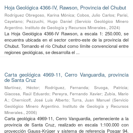
Hoja Geológica 4366-IV, Rawson, Provincia del Chubut
Rodríguez Obregoso, Karina Mónica
;
Cobos, Julio Carlos
;
Parisi,
Cayetano
;
Pezzuchi, Hugo Daniel
(
Servicio Geológico Minero
Argentino. Instituto de Geología y Recursos Minerales.
,
2024
)
La Hoja Geológica 4366-IV Rawson, a escala 1: 250.000, se
encuentra ubicada en el sector centro-este de la provincia del
Chubut. Tomando el río Chubut como límite convencional entre
regiones geológicas, se desarrolla el ...
Carta geológica 4969-11, Cerro Vanguardia, provincia
de Santa Cruz
Martínez, Héctor
;
Rodríguez, Fernanda
;
Sruoga, Patricia
;
Giacosa, Raúl Eduardo
;
Pereyra, Fernando Xavier
;
Zubía, Mario
A.
;
Chernicoff, José Luis Alberto
;
Turra, Juan Manuel
(
Servicio
Geológico Minero Argentino. Instituto de Geología y Recursos
Minerales.
,
2006
)
Carta geológica 4969-11, Cerro Vanguardia, perteneciente a la
provincia de Santa Cruz, realizado en escala 1:100.000 con
proyección Gauss-Krüger y sistema de referencia Posgar 94.