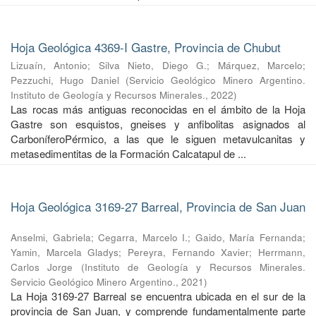
Hoja Geológica 4369-I Gastre, Provincia de Chubut
Lizuaín, Antonio
;
Silva Nieto, Diego G.
;
Márquez, Marcelo
;
Pezzuchi, Hugo Daniel
(
Servicio Geológico Minero Argentino.
Instituto de Geología y Recursos Minerales.
,
2022
)
Las rocas más antiguas reconocidas en el ámbito de la Hoja
Gastre son esquistos, gneises y anfibolitas asignados al
CarboníferoPérmico, a las que le siguen metavulcanitas y
metasedimentitas de la Formación Calcatapul de ...
Hoja Geológica 3169-27 Barreal, Provincia de San Juan
Anselmi, Gabriela
;
Cegarra, Marcelo I.
;
Gaido, María Fernanda
;
Yamin, Marcela Gladys
;
Pereyra, Fernando Xavier
;
Herrmann,
Carlos Jorge
(
Instituto de Geología y Recursos Minerales.
Servicio Geológico Minero Argentino.
,
2021
)
La Hoja 3169-27 Barreal se encuentra ubicada en el sur de la
provincia de San Juan, y comprende fundamentalmente parte