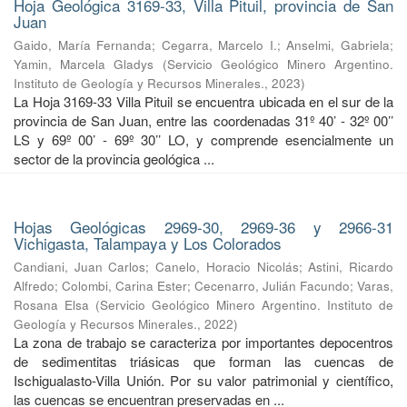
Hoja Geológica 3169-33, Villa Pituil, provincia de San
Juan
Gaido, María Fernanda
;
Cegarra, Marcelo I.
;
Anselmi, Gabriela
;
Yamin, Marcela Gladys
(
Servicio Geológico Minero Argentino.
Instituto de Geología y Recursos Minerales.
,
2023
)
La Hoja 3169-33 Villa Pituil se encuentra ubicada en el sur de la
provincia de San Juan, entre las coordenadas 31º 40’ - 32º 00’’
LS y 69º 00’ - 69º 30’’ LO, y comprende esencialmente un
sector de la provincia geológica ...
Hojas Geológicas 2969-30, 2969-36 y 2966-31
Vichigasta, Talampaya y Los Colorados
Candiani, Juan Carlos
;
Canelo, Horacio Nicolás
;
Astini, Ricardo
Alfredo
;
Colombi, Carina Ester
;
Cecenarro, Julián Facundo
;
Varas,
Rosana Elsa
(
Servicio Geológico Minero Argentino. Instituto de
Geología y Recursos Minerales.
,
2022
)
La zona de trabajo se caracteriza por importantes depocentros
de sedimentitas triásicas que forman las cuencas de
Ischigualasto-Villa Unión. Por su valor patrimonial y cientíﬁco,
las cuencas se encuentran preservadas en ...