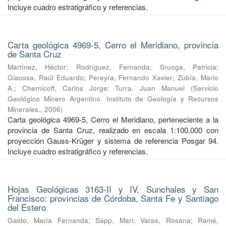
Incluye cuadro estratigráfico y referencias.
Carta geológica 4969-5, Cerro el Meridiano, provincia
de Santa Cruz
Martínez, Héctor
;
Rodríguez, Fernanda
;
Sruoga, Patricia
;
Giacosa, Raúl Eduardo
;
Pereyra, Fernando Xavier
;
Zubía, Mario
A.
;
Chernicoff, Carlos Jorge
;
Turra, Juan Manuel
(
Servicio
Geológico Minero Argentino. Instituto de Geología y Recursos
Minerales.
,
2006
)
Carta geológica 4969-5, Cerro el Meridiano, perteneciente a la
provincia de Santa Cruz, realizado en escala 1:100.000 con
proyección Gauss-Krüger y sistema de referencia Posgar 94.
Incluye cuadro estratigráfico y referencias.
Hojas Geológicas 3163-II y IV, Sunchales y San
Francisco: provincias de Córdoba, Santa Fe y Santiago
del Estero
Gaido, María Fernanda
;
Sapp, Mari
;
Varas, Rosana
;
Ramé,