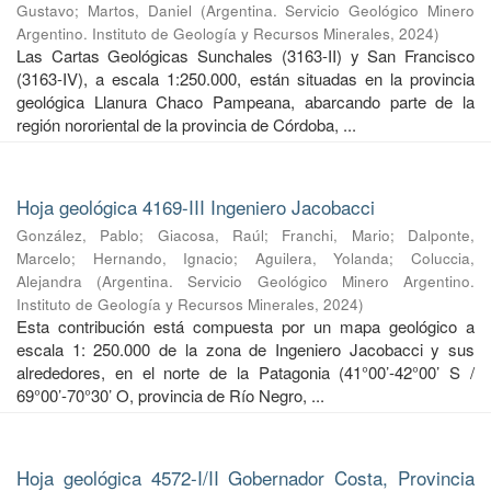
Gustavo
;
Martos, Daniel
(
Argentina. Servicio Geológico Minero
Argentino. Instituto de Geología y Recursos Minerales
,
2024
)
Las Cartas Geológicas Sunchales (3163-II) y San Francisco
(3163-IV), a escala 1:250.000, están situadas en la provincia
geológica Llanura Chaco Pampeana, abarcando parte de la
región nororiental de la provincia de Córdoba, ...
Hoja geológica 4169-III Ingeniero Jacobacci
González, Pablo
;
Giacosa, Raúl
;
Franchi, Mario
;
Dalponte,
Marcelo
;
Hernando, Ignacio
;
Aguilera, Yolanda
;
Coluccia,
Alejandra
(
Argentina. Servicio Geológico Minero Argentino.
Instituto de Geología y Recursos Minerales
,
2024
)
Esta contribución está compuesta por un mapa geológico a
escala 1: 250.000 de la zona de Ingeniero Jacobacci y sus
alrededores, en el norte de la Patagonia (41°00’-42°00’ S /
69°00’-70°30’ O, provincia de Río Negro, ...
Hoja geológica 4572-I/II Gobernador Costa, Provincia