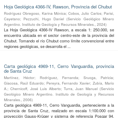
Hoja Geológica 4366-IV, Rawson, Provincia del Chubut
Rodríguez Obregoso, Karina Mónica
;
Cobos, Julio Carlos
;
Parisi,
Cayetano
;
Pezzuchi, Hugo Daniel
(
Servicio Geológico Minero
Argentino. Instituto de Geología y Recursos Minerales.
,
2024
)
La Hoja Geológica 4366-IV Rawson, a escala 1: 250.000, se
encuentra ubicada en el sector centro-este de la provincia del
Chubut. Tomando el río Chubut como límite convencional entre
regiones geológicas, se desarrolla el ...
Carta geológica 4969-11, Cerro Vanguardia, provincia
de Santa Cruz
Martínez, Héctor
;
Rodríguez, Fernanda
;
Sruoga, Patricia
;
Giacosa, Raúl Eduardo
;
Pereyra, Fernando Xavier
;
Zubía, Mario
A.
;
Chernicoff, José Luis Alberto
;
Turra, Juan Manuel
(
Servicio
Geológico Minero Argentino. Instituto de Geología y Recursos
Minerales.
,
2006
)
Carta geológica 4969-11, Cerro Vanguardia, perteneciente a la
provincia de Santa Cruz, realizado en escala 1:100.000 con
proyección Gauss-Krüger y sistema de referencia Posgar 94.