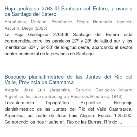
Hoja geológica 2763-III Santiago del Estero, provincia
de Santiago del Estero
Hernández, Mariano
;
Fernández, Diego
;
Hernando, Ignacio
;
Azcurra, Diego
(
2025
)
La Hoja Geológica 2763-III Santiago del Estero está
comprendida entre los paralelos 27º y 28º de latitud sur y los
meridianos 63º y 64º30’ de longitud oeste, abarcando el sector
centro-occidental de la provincia de Santiago ...
Bosquejo planialtimétrico de las Juntas del Río del
Valle, Provincia de Catamarca
Alegría, José Luis
(
Argentina. Servicio Geológico Minero
Argentino. Instituto de Geología y Recursos Minerales
,
1946
)
Levantamiento Topográfico Expeditivo, Bosquejo
planialtimétrico de las Juntas del Río del Valle Catamarca,
Argentina, por parte de José Luis Alegría. Escala 1:25.000.
Comprende los ríos Huañomil, Río de las Burras, Río de ...