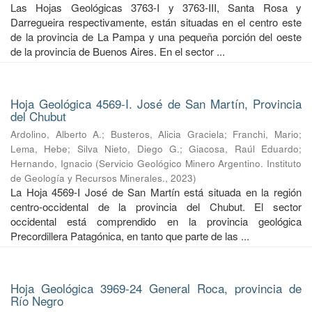
Las Hojas Geológicas 3763-I y 3763-III, Santa Rosa y
Darregueira respectivamente, están situadas en el centro este
de la provincia de La Pampa y una pequeña porción del oeste
de la provincia de Buenos Aires. En el sector ...
Hoja Geológica 4569-I. José de San Martín, Provincia
del Chubut
Ardolino, Alberto A.
;
Busteros, Alicia Graciela
;
Franchi, Mario
;
Lema, Hebe
;
Silva Nieto, Diego G.
;
Giacosa, Raúl Eduardo
;
Hernando, Ignacio
(
Servicio Geológico Minero Argentino. Instituto
de Geología y Recursos Minerales.
,
2023
)
La Hoja 4569-I José de San Martín está situada en la región
centro-occidental de la provincia del Chubut. El sector
occidental está comprendido en la provincia geológica
Precordillera Patagónica, en tanto que parte de las ...
Hoja Geológica 3969-24 General Roca, provincia de
Río Negro