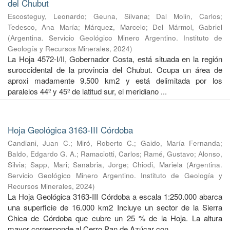
del Chubut
Escosteguy, Leonardo
;
Geuna, Silvana
;
Dal Molin, Carlos
;
Tedesco, Ana María
;
Márquez, Marcelo
;
Del Mármol, Gabriel
(
Argentina. Servicio Geológico Minero Argentino. Instituto de
Geología y Recursos Minerales
,
2024
)
La Hoja 4572-I/II, Gobernador Costa, está situada en la región
suroccidental de la provincia del Chubut. Ocupa un área de
aproxi madamente 9.500 km2 y está delimitada por los
paralelos 44º y 45º de latitud sur, el meridiano ...
Hoja Geológica 3163-III Córdoba
Candiani, Juan C.
;
Miró, Roberto C.
;
Gaido, María Fernanda
;
Baldo, Edgardo G. A.
;
Ramaciotti, Carlos
;
Ramé, Gustavo
;
Alonso,
Silvia
;
Sapp, Mari
;
Sanabria, Jorge
;
Chiodi, Mariela
(
Argentina.
Servicio Geológico Minero Argentino. Instituto de Geología y
Recursos Minerales
,
2024
)
La Hoja Geológica 3163-III Córdoba a escala 1:250.000 abarca
una superficie de 16.000 km2 Incluye un sector de la Sierra
Chica de Córdoba que cubre un 25 % de la Hoja. La altura
mayor corresponde al Cerro Pan de Azúcar con ...