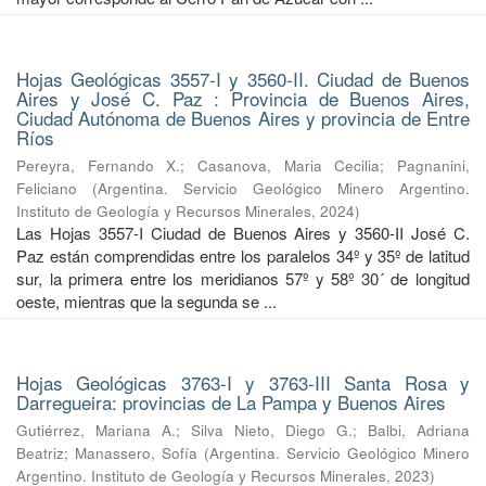
Hojas Geológicas 3557-I y 3560-II. Ciudad de Buenos
Aires y José C. Paz : Provincia de Buenos Aires,
Ciudad Autónoma de Buenos Aires y provincia de Entre
Ríos
Pereyra, Fernando X.
;
Casanova, Maria Cecilia
;
Pagnanini,
Feliciano
(
Argentina. Servicio Geológico Minero Argentino.
Instituto de Geología y Recursos Minerales
,
2024
)
Las Hojas 3557-I Ciudad de Buenos Aires y 3560-II José C.
Paz están comprendidas entre los paralelos 34º y 35º de latitud
sur, la primera entre los meridianos 57º y 58º 30´ de longitud
oeste, mientras que la segunda se ...
Hojas Geológicas 3763-I y 3763-III Santa Rosa y
Darregueira: provincias de La Pampa y Buenos Aires
Gutiérrez, Mariana A.
;
Silva Nieto, Diego G.
;
Balbi, Adriana
Beatriz
;
Manassero, Sofía
(
Argentina. Servicio Geológico Minero
Argentino. Instituto de Geología y Recursos Minerales
,
2023
)