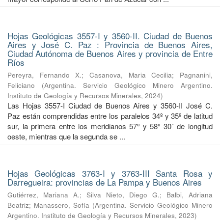
Hojas Geológicas 3557-I y 3560-II. Ciudad de Buenos
Aires y José C. Paz : Provincia de Buenos Aires,
Ciudad Autónoma de Buenos Aires y provincia de Entre
Ríos
Pereyra, Fernando X.
;
Casanova, Maria Cecilia
;
Pagnanini,
Feliciano
(
Argentina. Servicio Geológico Minero Argentino.
Instituto de Geología y Recursos Minerales
,
2024
)
Las Hojas 3557-I Ciudad de Buenos Aires y 3560-II José C.
Paz están comprendidas entre los paralelos 34º y 35º de latitud
sur, la primera entre los meridianos 57º y 58º 30´ de longitud
oeste, mientras que la segunda se ...
Hojas Geológicas 3763-I y 3763-III Santa Rosa y
Darregueira: provincias de La Pampa y Buenos Aires
Gutiérrez, Mariana A.
;
Silva Nieto, Diego G.
;
Balbi, Adriana
Beatriz
;
Manassero, Sofía
(
Argentina. Servicio Geológico Minero
Argentino. Instituto de Geología y Recursos Minerales
,
2023
)