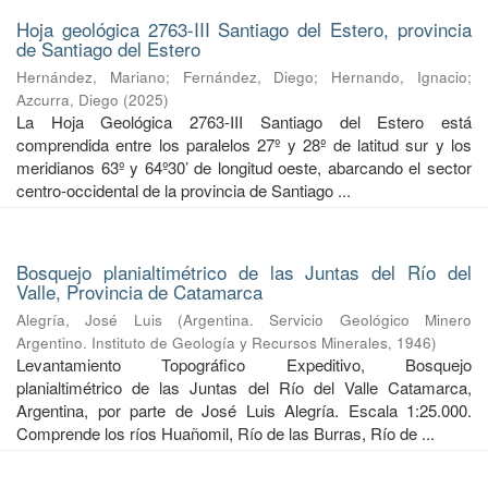
Hoja geológica 2763-III Santiago del Estero, provincia
de Santiago del Estero
Hernández, Mariano
;
Fernández, Diego
;
Hernando, Ignacio
;
Azcurra, Diego
(
2025
)
La Hoja Geológica 2763-III Santiago del Estero está
comprendida entre los paralelos 27º y 28º de latitud sur y los
meridianos 63º y 64º30’ de longitud oeste, abarcando el sector
centro-occidental de la provincia de Santiago ...
Bosquejo planialtimétrico de las Juntas del Río del
Valle, Provincia de Catamarca
Alegría, José Luis
(
Argentina. Servicio Geológico Minero
Argentino. Instituto de Geología y Recursos Minerales
,
1946
)
Levantamiento Topográfico Expeditivo, Bosquejo
planialtimétrico de las Juntas del Río del Valle Catamarca,
Argentina, por parte de José Luis Alegría. Escala 1:25.000.
Comprende los ríos Huañomil, Río de las Burras, Río de ...