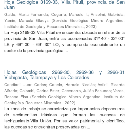
Hoja Geológica 3169-33, Villa Pituil, provincia de San
Juan
Gaido, María Fernanda
;
Cegarra, Marcelo I.
;
Anselmi, Gabriela
;
Yamin, Marcela Gladys
(
Servicio Geológico Minero Argentino.
Instituto de Geología y Recursos Minerales.
,
2023
)
La Hoja 3169-33 Villa Pituil se encuentra ubicada en el sur de la
provincia de San Juan, entre las coordenadas 31º 40’ - 32º 00’’
LS y 69º 00’ - 69º 30’’ LO, y comprende esencialmente un
sector de la provincia geológica ...
Hojas Geológicas 2969-30, 2969-36 y 2966-31
Vichigasta, Talampaya y Los Colorados
Candiani, Juan Carlos
;
Canelo, Horacio Nicolás
;
Astini, Ricardo
Alfredo
;
Colombi, Carina Ester
;
Cecenarro, Julián Facundo
;
Varas,
Rosana Elsa
(
Servicio Geológico Minero Argentino. Instituto de
Geología y Recursos Minerales.
,
2022
)
La zona de trabajo se caracteriza por importantes depocentros
de sedimentitas triásicas que forman las cuencas de
Ischigualasto-Villa Unión. Por su valor patrimonial y cientíﬁco,
las cuencas se encuentran preservadas en ...