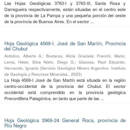
Las Hojas Geológicas 3763-I y 3763-III, Santa Rosa y
Darregueira respectivamente, están situadas en el centro este
de la provincia de La Pampa y una pequeña porción del oeste
de la provincia de Buenos Aires. En el sector ...
Hoja Geológica 4569-I. José de San Martín, Provincia
del Chubut
Ardolino, Alberto A.
;
Busteros, Alicia Graciela
;
Franchi, Mario
;
Lema, Hebe
;
Silva Nieto, Diego G.
;
Giacosa, Raúl Eduardo
;
Hernando, Ignacio
(
Servicio Geológico Minero Argentino. Instituto
de Geología y Recursos Minerales.
,
2023
)
La Hoja 4569-I José de San Martín está situada en la región
centro-occidental de la provincia del Chubut. El sector
occidental está comprendido en la provincia geológica
Precordillera Patagónica, en tanto que parte de las ...
Hoja Geológica 3969-24 General Roca, provincia de
Río Negro