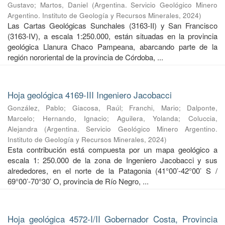
Gustavo
;
Martos, Daniel
(
Argentina. Servicio Geológico Minero
Argentino. Instituto de Geología y Recursos Minerales
,
2024
)
Las Cartas Geológicas Sunchales (3163-II) y San Francisco
(3163-IV), a escala 1:250.000, están situadas en la provincia
geológica Llanura Chaco Pampeana, abarcando parte de la
región nororiental de la provincia de Córdoba, ...
Hoja geológica 4169-III Ingeniero Jacobacci
González, Pablo
;
Giacosa, Raúl
;
Franchi, Mario
;
Dalponte,
Marcelo
;
Hernando, Ignacio
;
Aguilera, Yolanda
;
Coluccia,
Alejandra
(
Argentina. Servicio Geológico Minero Argentino.
Instituto de Geología y Recursos Minerales
,
2024
)
Esta contribución está compuesta por un mapa geológico a
escala 1: 250.000 de la zona de Ingeniero Jacobacci y sus
alrededores, en el norte de la Patagonia (41°00’-42°00’ S /
69°00’-70°30’ O, provincia de Río Negro, ...
Hoja geológica 4572-I/II Gobernador Costa, Provincia