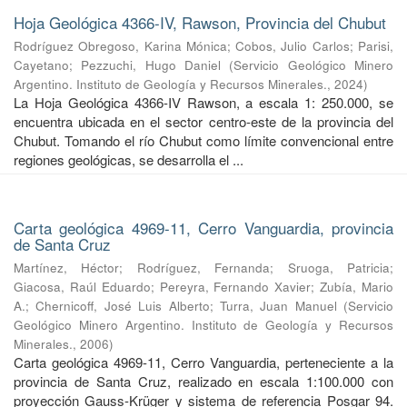
Hoja Geológica 4366-IV, Rawson, Provincia del Chubut
Rodríguez Obregoso, Karina Mónica
;
Cobos, Julio Carlos
;
Parisi,
Cayetano
;
Pezzuchi, Hugo Daniel
(
Servicio Geológico Minero
Argentino. Instituto de Geología y Recursos Minerales.
,
2024
)
La Hoja Geológica 4366-IV Rawson, a escala 1: 250.000, se
encuentra ubicada en el sector centro-este de la provincia del
Chubut. Tomando el río Chubut como límite convencional entre
regiones geológicas, se desarrolla el ...
Carta geológica 4969-11, Cerro Vanguardia, provincia
de Santa Cruz
Martínez, Héctor
;
Rodríguez, Fernanda
;
Sruoga, Patricia
;
Giacosa, Raúl Eduardo
;
Pereyra, Fernando Xavier
;
Zubía, Mario
A.
;
Chernicoff, José Luis Alberto
;
Turra, Juan Manuel
(
Servicio
Geológico Minero Argentino. Instituto de Geología y Recursos
Minerales.
,
2006
)
Carta geológica 4969-11, Cerro Vanguardia, perteneciente a la
provincia de Santa Cruz, realizado en escala 1:100.000 con
proyección Gauss-Krüger y sistema de referencia Posgar 94.