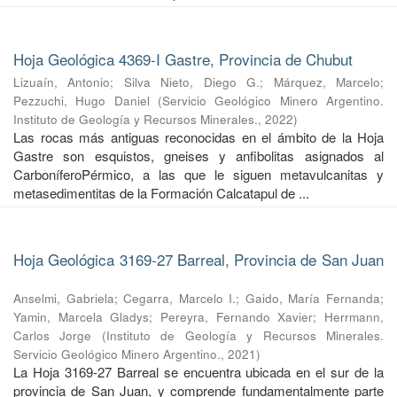
Hoja Geológica 4369-I Gastre, Provincia de Chubut
Lizuaín, Antonio
;
Silva Nieto, Diego G.
;
Márquez, Marcelo
;
Pezzuchi, Hugo Daniel
(
Servicio Geológico Minero Argentino.
Instituto de Geología y Recursos Minerales.
,
2022
)
Las rocas más antiguas reconocidas en el ámbito de la Hoja
Gastre son esquistos, gneises y anfibolitas asignados al
CarboníferoPérmico, a las que le siguen metavulcanitas y
metasedimentitas de la Formación Calcatapul de ...
Hoja Geológica 3169-27 Barreal, Provincia de San Juan
Anselmi, Gabriela
;
Cegarra, Marcelo I.
;
Gaido, María Fernanda
;
Yamin, Marcela Gladys
;
Pereyra, Fernando Xavier
;
Herrmann,
Carlos Jorge
(
Instituto de Geología y Recursos Minerales.
Servicio Geológico Minero Argentino.
,
2021
)
La Hoja 3169-27 Barreal se encuentra ubicada en el sur de la
provincia de San Juan, y comprende fundamentalmente parte