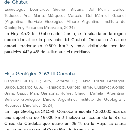
del Chubut
Escosteguy, Leonardo
;
Geuna, Silvana
;
Dal Molin, Carlos
;
Tedesco, Ana María
;
Márquez, Marcelo
;
Del Mármol, Gabriel
(
Argentina. Servicio Geológico Minero Argentino. Instituto de
Geología y Recursos Minerales
,
2024
)
La Hoja 4572-I/II, Gobernador Costa, está situada en la región
suroccidental de la provincia del Chubut. Ocupa un área de
aproxi madamente 9.500 km2 y está delimitada por los
paralelos 44º y 45º de latitud sur, el meridiano ...
Hoja Geológica 3163-III Córdoba
Candiani, Juan C.
;
Miró, Roberto C.
;
Gaido, María Fernanda
;
Baldo, Edgardo G. A.
;
Ramaciotti, Carlos
;
Ramé, Gustavo
;
Alonso,
Silvia
;
Sapp, Mari
;
Sanabria, Jorge
;
Chiodi, Mariela
(
Argentina.
Servicio Geológico Minero Argentino. Instituto de Geología y
Recursos Minerales
,
2024
)
La Hoja Geológica 3163-III Córdoba a escala 1:250.000 abarca
una superficie de 16.000 km2 Incluye un sector de la Sierra
Chica de Córdoba que cubre un 25 % de la Hoja. La altura
mayor corresponde al Cerro Pan de Azúcar con ...