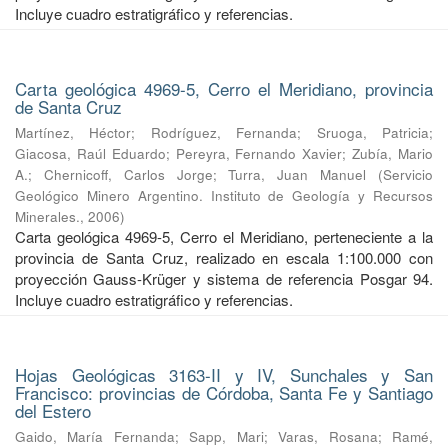
Incluye cuadro estratigráfico y referencias.
Carta geológica 4969-5, Cerro el Meridiano, provincia
de Santa Cruz
Martínez, Héctor
;
Rodríguez, Fernanda
;
Sruoga, Patricia
;
Giacosa, Raúl Eduardo
;
Pereyra, Fernando Xavier
;
Zubía, Mario
A.
;
Chernicoff, Carlos Jorge
;
Turra, Juan Manuel
(
Servicio
Geológico Minero Argentino. Instituto de Geología y Recursos
Minerales.
,
2006
)
Carta geológica 4969-5, Cerro el Meridiano, perteneciente a la
provincia de Santa Cruz, realizado en escala 1:100.000 con
proyección Gauss-Krüger y sistema de referencia Posgar 94.
Incluye cuadro estratigráfico y referencias.
Hojas Geológicas 3163-II y IV, Sunchales y San
Francisco: provincias de Córdoba, Santa Fe y Santiago
del Estero
Gaido, María Fernanda
;
Sapp, Mari
;
Varas, Rosana
;
Ramé,