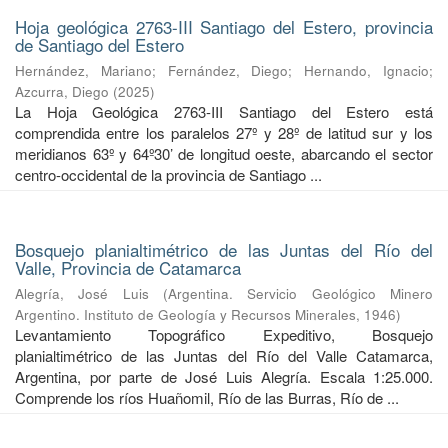
Hoja geológica 2763-III Santiago del Estero, provincia
de Santiago del Estero
Hernández, Mariano
;
Fernández, Diego
;
Hernando, Ignacio
;
Azcurra, Diego
(
2025
)
La Hoja Geológica 2763-III Santiago del Estero está
comprendida entre los paralelos 27º y 28º de latitud sur y los
meridianos 63º y 64º30’ de longitud oeste, abarcando el sector
centro-occidental de la provincia de Santiago ...
Bosquejo planialtimétrico de las Juntas del Río del
Valle, Provincia de Catamarca
Alegría, José Luis
(
Argentina. Servicio Geológico Minero
Argentino. Instituto de Geología y Recursos Minerales
,
1946
)
Levantamiento Topográfico Expeditivo, Bosquejo
planialtimétrico de las Juntas del Río del Valle Catamarca,
Argentina, por parte de José Luis Alegría. Escala 1:25.000.
Comprende los ríos Huañomil, Río de las Burras, Río de ...