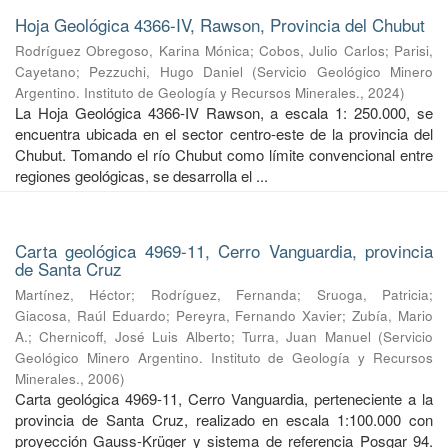
Hoja Geológica 4366-IV, Rawson, Provincia del Chubut
Rodríguez Obregoso, Karina Mónica
;
Cobos, Julio Carlos
;
Parisi,
Cayetano
;
Pezzuchi, Hugo Daniel
(
Servicio Geológico Minero
Argentino. Instituto de Geología y Recursos Minerales.
,
2024
)
La Hoja Geológica 4366-IV Rawson, a escala 1: 250.000, se
encuentra ubicada en el sector centro-este de la provincia del
Chubut. Tomando el río Chubut como límite convencional entre
regiones geológicas, se desarrolla el ...
Carta geológica 4969-11, Cerro Vanguardia, provincia
de Santa Cruz
Martínez, Héctor
;
Rodríguez, Fernanda
;
Sruoga, Patricia
;
Giacosa, Raúl Eduardo
;
Pereyra, Fernando Xavier
;
Zubía, Mario
A.
;
Chernicoff, José Luis Alberto
;
Turra, Juan Manuel
(
Servicio
Geológico Minero Argentino. Instituto de Geología y Recursos
Minerales.
,
2006
)
Carta geológica 4969-11, Cerro Vanguardia, perteneciente a la
provincia de Santa Cruz, realizado en escala 1:100.000 con
proyección Gauss-Krüger y sistema de referencia Posgar 94.