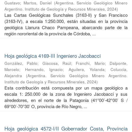
Gustavo
;
Martos, Daniel
(
Argentina. Servicio Geológico Minero
Argentino. Instituto de Geología y Recursos Minerales
,
2024
)
Las Cartas Geológicas Sunchales (3163-II) y San Francisco
(3163-IV), a escala 1:250.000, están situadas en la provincia
geológica Llanura Chaco Pampeana, abarcando parte de la
región nororiental de la provincia de Córdoba, ...
Hoja geológica 4169-III Ingeniero Jacobacci
González, Pablo
;
Giacosa, Raúl
;
Franchi, Mario
;
Dalponte,
Marcelo
;
Hernando, Ignacio
;
Aguilera, Yolanda
;
Coluccia,
Alejandra
(
Argentina. Servicio Geológico Minero Argentino.
Instituto de Geología y Recursos Minerales
,
2024
)
Esta contribución está compuesta por un mapa geológico a
escala 1: 250.000 de la zona de Ingeniero Jacobacci y sus
alrededores, en el norte de la Patagonia (41°00’-42°00’ S /
69°00’-70°30’ O, provincia de Río Negro, ...
Hoja geológica 4572-I/II Gobernador Costa, Provincia