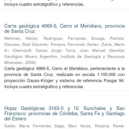
Incluye cuadro estratigráfico y referencias.
Carta geológica 4969-5, Cerro el Meridiano, provincia
de Santa Cruz
Martínez, Héctor
;
Rodríguez, Fernanda
;
Sruoga, Patricia
;
Giacosa, Raúl Eduardo
;
Pereyra, Fernando Xavier
;
Zubía, Mario
A.
;
Chernicoff, Carlos Jorge
;
Turra, Juan Manuel
(
Servicio
Geológico Minero Argentino. Instituto de Geología y Recursos
Minerales.
,
2006
)
Carta geológica 4969-5, Cerro el Meridiano, perteneciente a la
provincia de Santa Cruz, realizado en escala 1:100.000 con
proyección Gauss-Krüger y sistema de referencia Posgar 94.
Incluye cuadro estratigráfico y referencias.
Hojas Geológicas 3163-II y IV, Sunchales y San
Francisco: provincias de Córdoba, Santa Fe y Santiago
del Estero
Gaido, María Fernanda
;
Sapp, Mari
;
Varas, Rosana
;
Ramé,