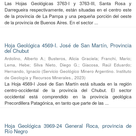
Las Hojas Geológicas 3763-I y 3763-III, Santa Rosa y
Darregueira respectivamente, están situadas en el centro este
de la provincia de La Pampa y una pequeña porción del oeste
de la provincia de Buenos Aires. En el sector ...
Hoja Geológica 4569-I. José de San Martín, Provincia
del Chubut
Ardolino, Alberto A.
;
Busteros, Alicia Graciela
;
Franchi, Mario
;
Lema, Hebe
;
Silva Nieto, Diego G.
;
Giacosa, Raúl Eduardo
;
Hernando, Ignacio
(
Servicio Geológico Minero Argentino. Instituto
de Geología y Recursos Minerales.
,
2023
)
La Hoja 4569-I José de San Martín está situada en la región
centro-occidental de la provincia del Chubut. El sector
occidental está comprendido en la provincia geológica
Precordillera Patagónica, en tanto que parte de las ...
Hoja Geológica 3969-24 General Roca, provincia de
Río Negro