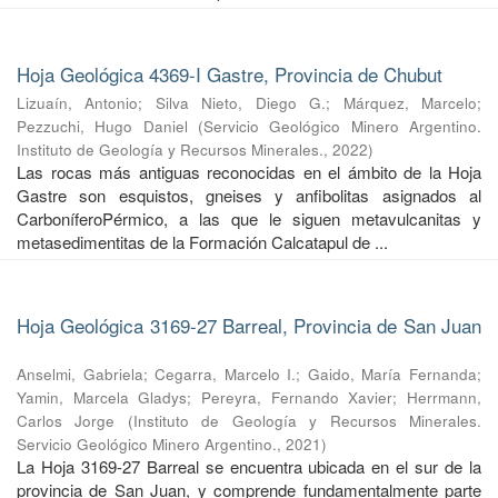
Hoja Geológica 4369-I Gastre, Provincia de Chubut
Lizuaín, Antonio
;
Silva Nieto, Diego G.
;
Márquez, Marcelo
;
Pezzuchi, Hugo Daniel
(
Servicio Geológico Minero Argentino.
Instituto de Geología y Recursos Minerales.
,
2022
)
Las rocas más antiguas reconocidas en el ámbito de la Hoja
Gastre son esquistos, gneises y anfibolitas asignados al
CarboníferoPérmico, a las que le siguen metavulcanitas y
metasedimentitas de la Formación Calcatapul de ...
Hoja Geológica 3169-27 Barreal, Provincia de San Juan
Anselmi, Gabriela
;
Cegarra, Marcelo I.
;
Gaido, María Fernanda
;
Yamin, Marcela Gladys
;
Pereyra, Fernando Xavier
;
Herrmann,
Carlos Jorge
(
Instituto de Geología y Recursos Minerales.
Servicio Geológico Minero Argentino.
,
2021
)
La Hoja 3169-27 Barreal se encuentra ubicada en el sur de la
provincia de San Juan, y comprende fundamentalmente parte