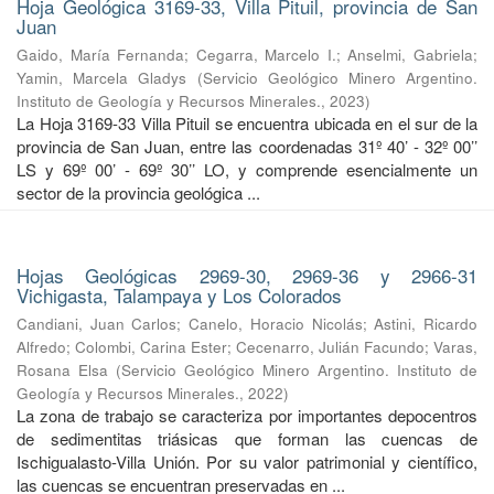
Hoja Geológica 3169-33, Villa Pituil, provincia de San
Juan
Gaido, María Fernanda
;
Cegarra, Marcelo I.
;
Anselmi, Gabriela
;
Yamin, Marcela Gladys
(
Servicio Geológico Minero Argentino.
Instituto de Geología y Recursos Minerales.
,
2023
)
La Hoja 3169-33 Villa Pituil se encuentra ubicada en el sur de la
provincia de San Juan, entre las coordenadas 31º 40’ - 32º 00’’
LS y 69º 00’ - 69º 30’’ LO, y comprende esencialmente un
sector de la provincia geológica ...
Hojas Geológicas 2969-30, 2969-36 y 2966-31
Vichigasta, Talampaya y Los Colorados
Candiani, Juan Carlos
;
Canelo, Horacio Nicolás
;
Astini, Ricardo
Alfredo
;
Colombi, Carina Ester
;
Cecenarro, Julián Facundo
;
Varas,
Rosana Elsa
(
Servicio Geológico Minero Argentino. Instituto de
Geología y Recursos Minerales.
,
2022
)
La zona de trabajo se caracteriza por importantes depocentros
de sedimentitas triásicas que forman las cuencas de
Ischigualasto-Villa Unión. Por su valor patrimonial y cientíﬁco,
las cuencas se encuentran preservadas en ...