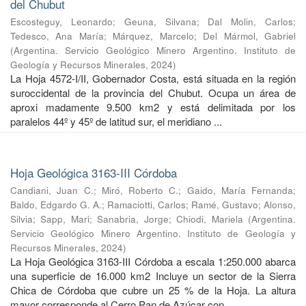
del Chubut
Escosteguy, Leonardo
;
Geuna, Silvana
;
Dal Molin, Carlos
;
Tedesco, Ana María
;
Márquez, Marcelo
;
Del Mármol, Gabriel
(
Argentina. Servicio Geológico Minero Argentino. Instituto de
Geología y Recursos Minerales
,
2024
)
La Hoja 4572-I/II, Gobernador Costa, está situada en la región
suroccidental de la provincia del Chubut. Ocupa un área de
aproxi madamente 9.500 km2 y está delimitada por los
paralelos 44º y 45º de latitud sur, el meridiano ...
Hoja Geológica 3163-III Córdoba
Candiani, Juan C.
;
Miró, Roberto C.
;
Gaido, María Fernanda
;
Baldo, Edgardo G. A.
;
Ramaciotti, Carlos
;
Ramé, Gustavo
;
Alonso,
Silvia
;
Sapp, Mari
;
Sanabria, Jorge
;
Chiodi, Mariela
(
Argentina.
Servicio Geológico Minero Argentino. Instituto de Geología y
Recursos Minerales
,
2024
)
La Hoja Geológica 3163-III Córdoba a escala 1:250.000 abarca
una superficie de 16.000 km2 Incluye un sector de la Sierra
Chica de Córdoba que cubre un 25 % de la Hoja. La altura
mayor corresponde al Cerro Pan de Azúcar con ...