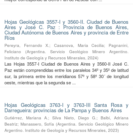
Hojas Geológicas 3557-I y 3560-II. Ciudad de Buenos
Aires y José C. Paz : Provincia de Buenos Aires,
Ciudad Autónoma de Buenos Aires y provincia de Entre
Ríos
Pereyra, Fernando X.
;
Casanova, Maria Cecilia
;
Pagnanini,
Feliciano
(
Argentina. Servicio Geológico Minero Argentino.
Instituto de Geología y Recursos Minerales
,
2024
)
Las Hojas 3557-I Ciudad de Buenos Aires y 3560-II José C.
Paz están comprendidas entre los paralelos 34º y 35º de latitud
sur, la primera entre los meridianos 57º y 58º 30´ de longitud
oeste, mientras que la segunda se ...
Hojas Geológicas 3763-I y 3763-III Santa Rosa y
Darregueira: provincias de La Pampa y Buenos Aires
Gutiérrez, Mariana A.
;
Silva Nieto, Diego G.
;
Balbi, Adriana
Beatriz
;
Manassero, Sofía
(
Argentina. Servicio Geológico Minero
Argentino. Instituto de Geología y Recursos Minerales
,
2023
)