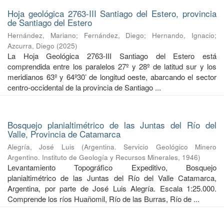
Hoja geológica 2763-III Santiago del Estero, provincia
de Santiago del Estero
Hernández, Mariano
;
Fernández, Diego
;
Hernando, Ignacio
;
Azcurra, Diego
(
2025
)
La Hoja Geológica 2763-III Santiago del Estero está
comprendida entre los paralelos 27º y 28º de latitud sur y los
meridianos 63º y 64º30’ de longitud oeste, abarcando el sector
centro-occidental de la provincia de Santiago ...
Bosquejo planialtimétrico de las Juntas del Río del
Valle, Provincia de Catamarca
Alegría, José Luis
(
Argentina. Servicio Geológico Minero
Argentino. Instituto de Geología y Recursos Minerales
,
1946
)
Levantamiento Topográfico Expeditivo, Bosquejo
planialtimétrico de las Juntas del Río del Valle Catamarca,
Argentina, por parte de José Luis Alegría. Escala 1:25.000.
Comprende los ríos Huañomil, Río de las Burras, Río de ...