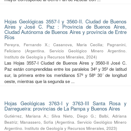
Hojas Geológicas 3557-I y 3560-II. Ciudad de Buenos
Aires y José C. Paz : Provincia de Buenos Aires,
Ciudad Autónoma de Buenos Aires y provincia de Entre
Ríos
Pereyra, Fernando X.
;
Casanova, Maria Cecilia
;
Pagnanini,
Feliciano
(
Argentina. Servicio Geológico Minero Argentino.
Instituto de Geología y Recursos Minerales
,
2024
)
Las Hojas 3557-I Ciudad de Buenos Aires y 3560-II José C.
Paz están comprendidas entre los paralelos 34º y 35º de latitud
sur, la primera entre los meridianos 57º y 58º 30´ de longitud
oeste, mientras que la segunda se ...
Hojas Geológicas 3763-I y 3763-III Santa Rosa y
Darregueira: provincias de La Pampa y Buenos Aires
Gutiérrez, Mariana A.
;
Silva Nieto, Diego G.
;
Balbi, Adriana
Beatriz
;
Manassero, Sofía
(
Argentina. Servicio Geológico Minero
Argentino. Instituto de Geología y Recursos Minerales
,
2023
)