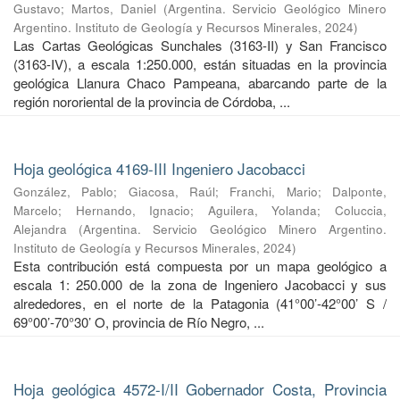
Gustavo
;
Martos, Daniel
(
Argentina. Servicio Geológico Minero
Argentino. Instituto de Geología y Recursos Minerales
,
2024
)
Las Cartas Geológicas Sunchales (3163-II) y San Francisco
(3163-IV), a escala 1:250.000, están situadas en la provincia
geológica Llanura Chaco Pampeana, abarcando parte de la
región nororiental de la provincia de Córdoba, ...
Hoja geológica 4169-III Ingeniero Jacobacci
González, Pablo
;
Giacosa, Raúl
;
Franchi, Mario
;
Dalponte,
Marcelo
;
Hernando, Ignacio
;
Aguilera, Yolanda
;
Coluccia,
Alejandra
(
Argentina. Servicio Geológico Minero Argentino.
Instituto de Geología y Recursos Minerales
,
2024
)
Esta contribución está compuesta por un mapa geológico a
escala 1: 250.000 de la zona de Ingeniero Jacobacci y sus
alrededores, en el norte de la Patagonia (41°00’-42°00’ S /
69°00’-70°30’ O, provincia de Río Negro, ...
Hoja geológica 4572-I/II Gobernador Costa, Provincia