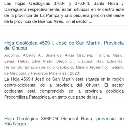
Las Hojas Geológicas 3763-I y 3763-III, Santa Rosa y
Darregueira respectivamente, están situadas en el centro este
de la provincia de La Pampa y una pequeña porción del oeste
de la provincia de Buenos Aires. En el sector ...
Hoja Geológica 4569-I. José de San Martín, Provincia
del Chubut
Ardolino, Alberto A.
;
Busteros, Alicia Graciela
;
Franchi, Mario
;
Lema, Hebe
;
Silva Nieto, Diego G.
;
Giacosa, Raúl Eduardo
;
Hernando, Ignacio
(
Servicio Geológico Minero Argentino. Instituto
de Geología y Recursos Minerales.
,
2023
)
La Hoja 4569-I José de San Martín está situada en la región
centro-occidental de la provincia del Chubut. El sector
occidental está comprendido en la provincia geológica
Precordillera Patagónica, en tanto que parte de las ...
Hoja Geológica 3969-24 General Roca, provincia de
Río Negro