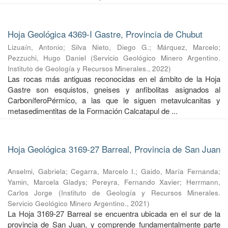
Hoja Geológica 4369-I Gastre, Provincia de Chubut
Lizuaín, Antonio
;
Silva Nieto, Diego G.
;
Márquez, Marcelo
;
Pezzuchi, Hugo Daniel
(
Servicio Geológico Minero Argentino.
Instituto de Geología y Recursos Minerales.
,
2022
)
Las rocas más antiguas reconocidas en el ámbito de la Hoja
Gastre son esquistos, gneises y anfibolitas asignados al
CarboníferoPérmico, a las que le siguen metavulcanitas y
metasedimentitas de la Formación Calcatapul de ...
Hoja Geológica 3169-27 Barreal, Provincia de San Juan
Anselmi, Gabriela
;
Cegarra, Marcelo I.
;
Gaido, María Fernanda
;
Yamin, Marcela Gladys
;
Pereyra, Fernando Xavier
;
Herrmann,
Carlos Jorge
(
Instituto de Geología y Recursos Minerales.
Servicio Geológico Minero Argentino.
,
2021
)
La Hoja 3169-27 Barreal se encuentra ubicada en el sur de la
provincia de San Juan, y comprende fundamentalmente parte