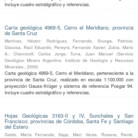
Incluye cuadro estratigráfico y referencias.
Carta geológica 4969-5, Cerro el Meridiano, provincia
de Santa Cruz
Martínez, Héctor
;
Rodríguez, Fernanda
;
Sruoga, Patricia
;
Giacosa, Raúl Eduardo
;
Pereyra, Fernando Xavier
;
Zubía, Mario
A.
;
Chernicoff, Carlos Jorge
;
Turra, Juan Manuel
(
Servicio
Geológico Minero Argentino. Instituto de Geología y Recursos
Minerales.
,
2006
)
Carta geológica 4969-5, Cerro el Meridiano, perteneciente a la
provincia de Santa Cruz, realizado en escala 1:100.000 con
proyección Gauss-Krüger y sistema de referencia Posgar 94.
Incluye cuadro estratigráfico y referencias.
Hojas Geológicas 3163-II y IV, Sunchales y San
Francisco: provincias de Córdoba, Santa Fe y Santiago
del Estero
Gaido, María Fernanda
;
Sapp, Mari
;
Varas, Rosana
;
Ramé,