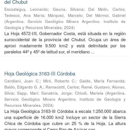
del Chubut
Escosteguy, Leonardo
;
Geuna, Silvana
;
Dal Molin, Carlos
;
Tedesco, Ana María
;
Márquez, Marcelo
;
Del Mármol, Gabriel
(
Argentina. Servicio Geológico Minero Argentino. Instituto de
Geología y Recursos Minerales
,
2024
)
La Hoja 4572-I/II, Gobernador Costa, está situada en la región
suroccidental de la provincia del Chubut. Ocupa un área de
aproxi madamente 9.500 km2 y está delimitada por los
paralelos 44º y 45º de latitud sur, el meridiano ...
Hoja Geológica 3163-III Córdoba
Candiani, Juan C.
;
Miró, Roberto C.
;
Gaido, María Fernanda
;
Baldo, Edgardo G. A.
;
Ramaciotti, Carlos
;
Ramé, Gustavo
;
Alonso,
Silvia
;
Sapp, Mari
;
Sanabria, Jorge
;
Chiodi, Mariela
(
Argentina.
Servicio Geológico Minero Argentino. Instituto de Geología y
Recursos Minerales
,
2024
)
La Hoja Geológica 3163-III Córdoba a escala 1:250.000 abarca
una superficie de 16.000 km2 Incluye un sector de la Sierra
Chica de Córdoba que cubre un 25 % de la Hoja. La altura
mayor corresponde al Cerro Pan de Azúcar con ...