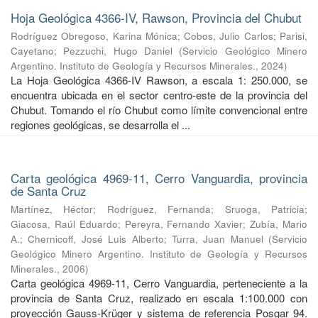
Hoja Geológica 4366-IV, Rawson, Provincia del Chubut
Rodríguez Obregoso, Karina Mónica
;
Cobos, Julio Carlos
;
Parisi,
Cayetano
;
Pezzuchi, Hugo Daniel
(
Servicio Geológico Minero
Argentino. Instituto de Geología y Recursos Minerales.
,
2024
)
La Hoja Geológica 4366-IV Rawson, a escala 1: 250.000, se
encuentra ubicada en el sector centro-este de la provincia del
Chubut. Tomando el río Chubut como límite convencional entre
regiones geológicas, se desarrolla el ...
Carta geológica 4969-11, Cerro Vanguardia, provincia
de Santa Cruz
Martínez, Héctor
;
Rodríguez, Fernanda
;
Sruoga, Patricia
;
Giacosa, Raúl Eduardo
;
Pereyra, Fernando Xavier
;
Zubía, Mario
A.
;
Chernicoff, José Luis Alberto
;
Turra, Juan Manuel
(
Servicio
Geológico Minero Argentino. Instituto de Geología y Recursos
Minerales.
,
2006
)
Carta geológica 4969-11, Cerro Vanguardia, perteneciente a la
provincia de Santa Cruz, realizado en escala 1:100.000 con
proyección Gauss-Krüger y sistema de referencia Posgar 94.