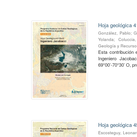
Hoja geológica 4
González, Pablo
;
G
Yolanda
;
Coluccia
Geología y Recurso
Esta contribución
Ingeniero Jacobac
69°00’-70°30’ O, pr
Hoja geológica 4
Escosteguy, Leona