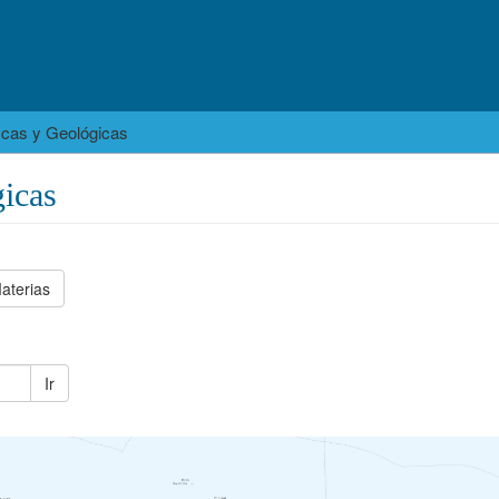
icas y Geológicas
icas
aterias
Ir