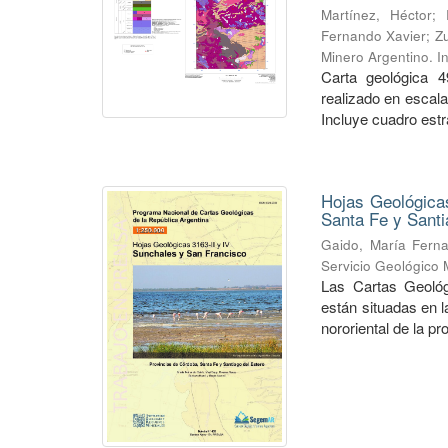
Martínez, Héctor
;
Fernando Xavier
;
Zu
Minero Argentino. I
Carta geológica 4
realizado en escal
Incluye cuadro estra
Hojas Geológicas
Santa Fe y Santi
Gaido, María Fern
Servicio Geológico 
Las Cartas Geológ
están situadas en 
nororiental de la pr