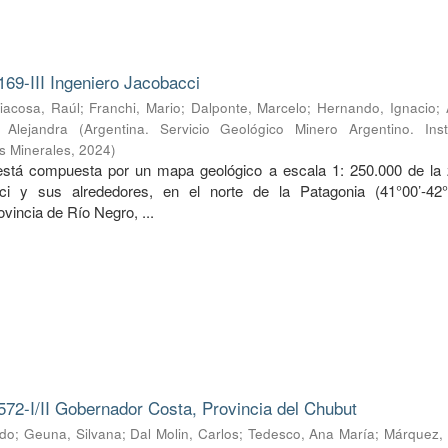
169-III Ingeniero Jacobacci
iacosa, Raúl
;
Franchi, Mario
;
Dalponte, Marcelo
;
Hernando, Ignacio
;
, Alejandra
(
Argentina. Servicio Geológico Minero Argentino. Inst
s Minerales
,
2024
)
 está compuesta por un mapa geológico a escala 1: 250.000 de la
ci y sus alrededores, en el norte de la Patagonia (41°00’-42
ovincia de Río Negro, ...
572-I/II Gobernador Costa, Provincia del Chubut
rdo
;
Geuna, Silvana
;
Dal Molin, Carlos
;
Tedesco, Ana María
;
Márquez, 