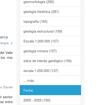
geomorfología (292)
geología histórica (281)
topografía (163)
geología estructural (159)
marca
Escala 1:200.000 (157)
ología y
geología minera (157)
del Valle
los ríos
sitios de interés geológico (156)
escala 1:250.000 (137)
... más
o Daniel
Fecha
l sector
2000 - 2025 (150)
al entre