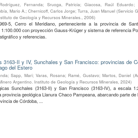
Rodríguez, Fernanda
;
Sruoga, Patricia
;
Giacosa, Raúl Eduardo
;
bía, Mario A.
;
Chernicoff, Carlos Jorge
;
Turra, Juan Manuel
(
Servicio 
nstituto de Geología y Recursos Minerales.
,
2006
)
969-5, Cerro el Meridiano, perteneciente a la provincia de San
a 1:100.000 con proyección Gauss-Krüger y sistema de referencia Po
tigráfico y referencias.
 3163-II y IV, Sunchales y San Francisco: provincias de C
ago del Estero
anda
;
Sapp, Mari
;
Varas, Rosana
;
Ramé, Gustavo
;
Martos, Daniel
(
A
Minero Argentino. Instituto de Geología y Recursos Minerales
,
2024
)
icas Sunchales (3163-II) y San Francisco (3163-IV), a escala 1:
la provincia geológica Llanura Chaco Pampeana, abarcando parte de l
ovincia de Córdoba, ...