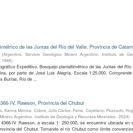
timétrico de las Juntas del Río del Valle, Provincia de Cata
(
Argentina. Servicio Geológico Minero Argentino. Instituto de Ge
,
1946
)
ráfico Expeditivo, Bosquejo planialtimétrico de las Juntas del Río 
ina, por parte de José Luis Alegría. Escala 1:25.000. Comprende 
s Burras, Río de ...
366-IV, Rawson, Provincia del Chubut
, Karina Mónica
;
Cobos, Julio Carlos
;
Parisi, Cayetano
;
Pezzuchi, Hug
 Minero Argentino. Instituto de Geología y Recursos Minerales.
,
2024
)
 4366-IV Rawson, a escala 1: 250.000, se encuentra ubicada en e
provincia del Chubut. Tomando el río Chubut como límite convencion