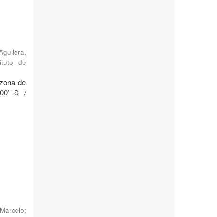
Aguilera,
ituto de
 zona de
°00’ S /
Marcelo
;