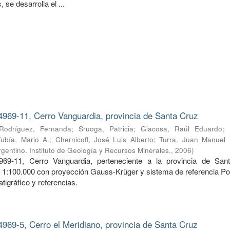
 se desarrolla el ...
4969-11, Cerro Vanguardia, provincia de Santa Cruz
Rodríguez, Fernanda
;
Sruoga, Patricia
;
Giacosa, Raúl Eduardo
;
Zubía, Mario A.
;
Chernicoff, José Luis Alberto
;
Turra, Juan Manuel
gentino. Instituto de Geología y Recursos Minerales.
,
2006
)
969-11, Cerro Vanguardia, perteneciente a la provincia de San
a 1:100.000 con proyección Gauss-Krüger y sistema de referencia Po
tigráfico y referencias.
4969-5, Cerro el Meridiano, provincia de Santa Cruz