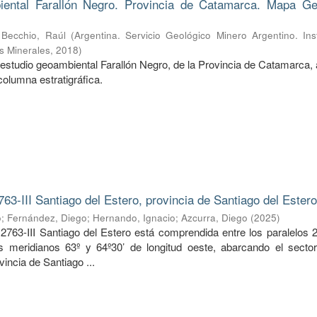
ental Farallón Negro. Provincia de Catamarca. Mapa Ge
;
Becchio, Raúl
(
Argentina. Servicio Geológico Minero Argentino. Ins
s Minerales
,
2018
)
estudio geoambiental Farallón Negro, de la Provincia de Catamarca, 
columna estratigráfica.
763-III Santiago del Estero, provincia de Santiago del Ester
o
;
Fernández, Diego
;
Hernando, Ignacio
;
Azcurra, Diego
(
2025
)
2763-III Santiago del Estero está comprendida entre los paralelos 2
os meridianos 63º y 64º30’ de longitud oeste, abarcando el sector
vincia de Santiago ...