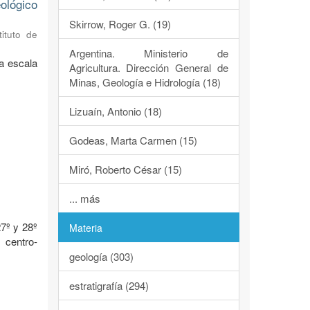
ológico
Skirrow, Roger G. (19)
tituto de
Argentina. Ministerio de
a escala
Agricultura. Dirección General de
Minas, Geología e Hidrología (18)
Lizuaín, Antonio (18)
Godeas, Marta Carmen (15)
Miró, Roberto César (15)
o
... más
7º y 28º
Materia
 centro-
geología (303)
estratigrafía (294)