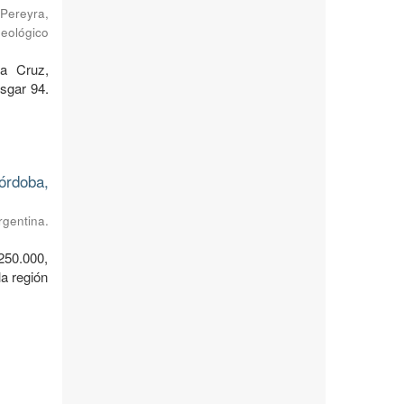
Pereyra,
Geológico
ta Cruz,
sgar 94.
órdoba,
rgentina.
250.000,
a región