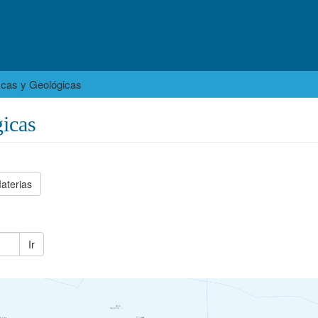
icas y Geológicas
icas
aterias
Ir