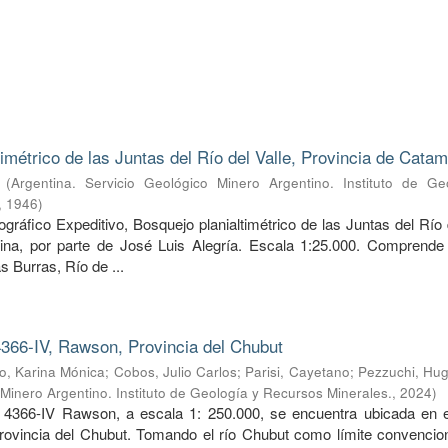
timétrico de las Juntas del Río del Valle, Provincia de Cata
(
Argentina. Servicio Geológico Minero Argentino. Instituto de Ge
,
1946
)
ráfico Expeditivo, Bosquejo planialtimétrico de las Juntas del Río 
ina, por parte de José Luis Alegría. Escala 1:25.000. Comprende 
s Burras, Río de ...
366-IV, Rawson, Provincia del Chubut
, Karina Mónica
;
Cobos, Julio Carlos
;
Parisi, Cayetano
;
Pezzuchi, Hug
 Minero Argentino. Instituto de Geología y Recursos Minerales.
,
2024
)
 4366-IV Rawson, a escala 1: 250.000, se encuentra ubicada en e
provincia del Chubut. Tomando el río Chubut como límite convencion