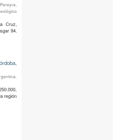
Pereyra,
Geológico
ta Cruz,
sgar 94.
órdoba,
rgentina.
250.000,
a región