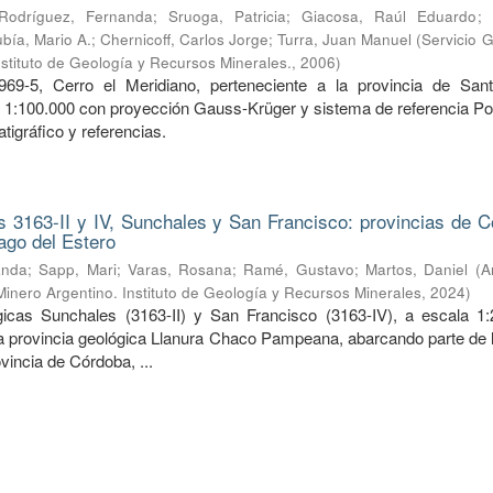
Rodríguez, Fernanda
;
Sruoga, Patricia
;
Giacosa, Raúl Eduardo
;
bía, Mario A.
;
Chernicoff, Carlos Jorge
;
Turra, Juan Manuel
(
Servicio 
nstituto de Geología y Recursos Minerales.
,
2006
)
969-5, Cerro el Meridiano, perteneciente a la provincia de San
a 1:100.000 con proyección Gauss-Krüger y sistema de referencia Po
tigráfico y referencias.
 3163-II y IV, Sunchales y San Francisco: provincias de C
ago del Estero
anda
;
Sapp, Mari
;
Varas, Rosana
;
Ramé, Gustavo
;
Martos, Daniel
(
A
Minero Argentino. Instituto de Geología y Recursos Minerales
,
2024
)
icas Sunchales (3163-II) y San Francisco (3163-IV), a escala 1:
la provincia geológica Llanura Chaco Pampeana, abarcando parte de l
ovincia de Córdoba, ...