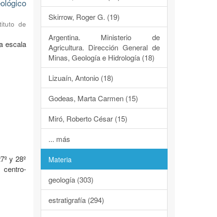
ológico
Skirrow, Roger G. (19)
tituto de
Argentina. Ministerio de
a escala
Agricultura. Dirección General de
Minas, Geología e Hidrología (18)
Lizuaín, Antonio (18)
Godeas, Marta Carmen (15)
Miró, Roberto César (15)
o
... más
7º y 28º
Materia
 centro-
geología (303)
estratigrafía (294)