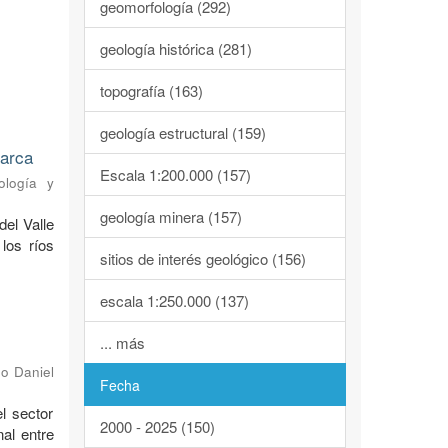
geomorfología (292)
geología histórica (281)
topografía (163)
geología estructural (159)
marca
Escala 1:200.000 (157)
ología y
geología minera (157)
del Valle
los ríos
sitios de interés geológico (156)
escala 1:250.000 (137)
... más
o Daniel
Fecha
l sector
2000 - 2025 (150)
al entre