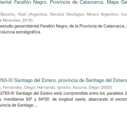
ental Farallón Negro. Provincia de Catamarca. Mapa Ge
;
Becchio, Raúl
(
Argentina. Servicio Geológico Minero Argentino. Ins
s Minerales
,
2018
)
estudio geoambiental Farallón Negro, de la Provincia de Catamarca, 
columna estratigráfica.
763-III Santiago del Estero, provincia de Santiago del Ester
o
;
Fernández, Diego
;
Hernando, Ignacio
;
Azcurra, Diego
(
2025
)
2763-III Santiago del Estero está comprendida entre los paralelos 2
os meridianos 63º y 64º30’ de longitud oeste, abarcando el sector
vincia de Santiago ...