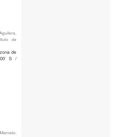
Aguilera,
ituto de
 zona de
°00’ S /
Marcelo
;