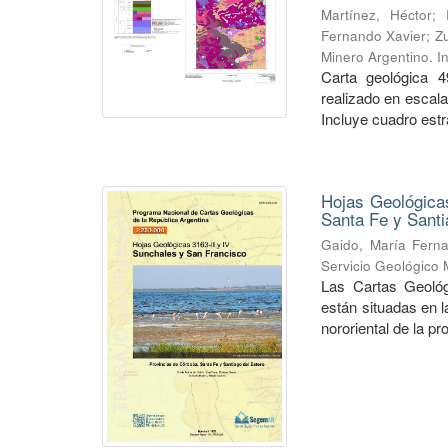
Martínez, Héctor
;
Fernando Xavier
;
Zu
Minero Argentino. I
Carta geológica 4
realizado en escal
Incluye cuadro estra
Hojas Geológicas
Santa Fe y Santi
Gaido, María Fern
Servicio Geológico 
Las Cartas Geológ
están situadas en 
nororiental de la pr