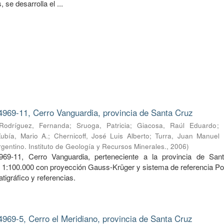
 se desarrolla el ...
4969-11, Cerro Vanguardia, provincia de Santa Cruz
Rodríguez, Fernanda
;
Sruoga, Patricia
;
Giacosa, Raúl Eduardo
;
Zubía, Mario A.
;
Chernicoff, José Luis Alberto
;
Turra, Juan Manuel
gentino. Instituto de Geología y Recursos Minerales.
,
2006
)
969-11, Cerro Vanguardia, perteneciente a la provincia de San
a 1:100.000 con proyección Gauss-Krüger y sistema de referencia Po
tigráfico y referencias.
4969-5, Cerro el Meridiano, provincia de Santa Cruz