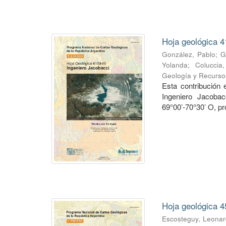
Hoja geológica 4
González, Pablo
;
G
Yolanda
;
Coluccia
Geología y Recurso
Esta contribución
Ingeniero Jacobac
69°00’-70°30’ O, pr
Hoja geológica 4
Escosteguy, Leona