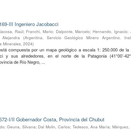
169-III Ingeniero Jacobacci
iacosa, Raúl
;
Franchi, Mario
;
Dalponte, Marcelo
;
Hernando, Ignacio
;
, Alejandra
(
Argentina. Servicio Geológico Minero Argentino. Inst
s Minerales
,
2024
)
 está compuesta por un mapa geológico a escala 1: 250.000 de la
ci y sus alrededores, en el norte de la Patagonia (41°00’-42
ovincia de Río Negro, ...
572-I/II Gobernador Costa, Provincia del Chubut
rdo
;
Geuna, Silvana
;
Dal Molin, Carlos
;
Tedesco, Ana María
;
Márquez, 