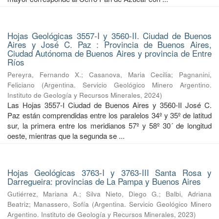
Hojas Geológicas 3557-I y 3560-II. Ciudad de Buenos
Aires y José C. Paz : Provincia de Buenos Aires,
Ciudad Autónoma de Buenos Aires y provincia de Entre
Ríos
Pereyra, Fernando X.
;
Casanova, Maria Cecilia
;
Pagnanini,
Feliciano
(
Argentina. Servicio Geológico Minero Argentino.
Instituto de Geología y Recursos Minerales
,
2024
)
Las Hojas 3557-I Ciudad de Buenos Aires y 3560-II José C.
Paz están comprendidas entre los paralelos 34º y 35º de latitud
sur, la primera entre los meridianos 57º y 58º 30´ de longitud
oeste, mientras que la segunda se ...
Hojas Geológicas 3763-I y 3763-III Santa Rosa y
Darregueira: provincias de La Pampa y Buenos Aires
Gutiérrez, Mariana A.
;
Silva Nieto, Diego G.
;
Balbi, Adriana
Beatriz
;
Manassero, Sofía
(
Argentina. Servicio Geológico Minero
Argentino. Instituto de Geología y Recursos Minerales
,
2023
)