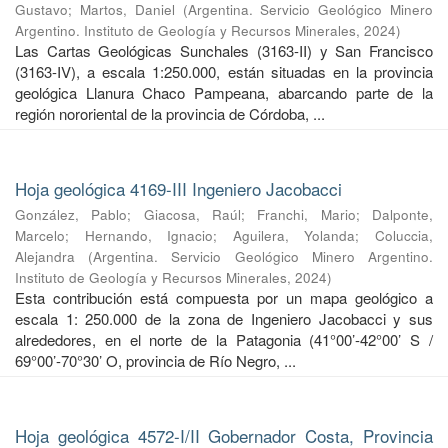
Gustavo
;
Martos, Daniel
(
Argentina. Servicio Geológico Minero
Argentino. Instituto de Geología y Recursos Minerales
,
2024
)
Las Cartas Geológicas Sunchales (3163-II) y San Francisco
(3163-IV), a escala 1:250.000, están situadas en la provincia
geológica Llanura Chaco Pampeana, abarcando parte de la
región nororiental de la provincia de Córdoba, ...
Hoja geológica 4169-III Ingeniero Jacobacci
González, Pablo
;
Giacosa, Raúl
;
Franchi, Mario
;
Dalponte,
Marcelo
;
Hernando, Ignacio
;
Aguilera, Yolanda
;
Coluccia,
Alejandra
(
Argentina. Servicio Geológico Minero Argentino.
Instituto de Geología y Recursos Minerales
,
2024
)
Esta contribución está compuesta por un mapa geológico a
escala 1: 250.000 de la zona de Ingeniero Jacobacci y sus
alrededores, en el norte de la Patagonia (41°00’-42°00’ S /
69°00’-70°30’ O, provincia de Río Negro, ...
Hoja geológica 4572-I/II Gobernador Costa, Provincia