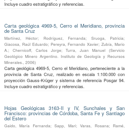
Incluye cuadro estratigráfico y referencias.
Carta geológica 4969-5, Cerro el Meridiano, provincia
de Santa Cruz
Martínez, Héctor
;
Rodríguez, Fernanda
;
Sruoga, Patricia
;
Giacosa, Raúl Eduardo
;
Pereyra, Fernando Xavier
;
Zubía, Mario
A.
;
Chernicoff, Carlos Jorge
;
Turra, Juan Manuel
(
Servicio
Geológico Minero Argentino. Instituto de Geología y Recursos
Minerales.
,
2006
)
Carta geológica 4969-5, Cerro el Meridiano, perteneciente a la
provincia de Santa Cruz, realizado en escala 1:100.000 con
proyección Gauss-Krüger y sistema de referencia Posgar 94.
Incluye cuadro estratigráfico y referencias.
Hojas Geológicas 3163-II y IV, Sunchales y San
Francisco: provincias de Córdoba, Santa Fe y Santiago
del Estero
Gaido, María Fernanda
;
Sapp, Mari
;
Varas, Rosana
;
Ramé,