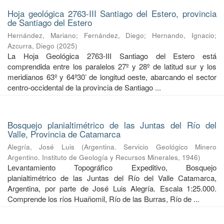
Hoja geológica 2763-III Santiago del Estero, provincia
de Santiago del Estero
Hernández, Mariano
;
Fernández, Diego
;
Hernando, Ignacio
;
Azcurra, Diego
(
2025
)
La Hoja Geológica 2763-III Santiago del Estero está
comprendida entre los paralelos 27º y 28º de latitud sur y los
meridianos 63º y 64º30’ de longitud oeste, abarcando el sector
centro-occidental de la provincia de Santiago ...
Bosquejo planialtimétrico de las Juntas del Río del
Valle, Provincia de Catamarca
Alegría, José Luis
(
Argentina. Servicio Geológico Minero
Argentino. Instituto de Geología y Recursos Minerales
,
1946
)
Levantamiento Topográfico Expeditivo, Bosquejo
planialtimétrico de las Juntas del Río del Valle Catamarca,
Argentina, por parte de José Luis Alegría. Escala 1:25.000.
Comprende los ríos Huañomil, Río de las Burras, Río de ...