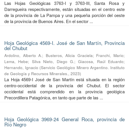
Las Hojas Geológicas 3763-I y 3763-III, Santa Rosa y
Darregueira respectivamente, están situadas en el centro este
de la provincia de La Pampa y una pequeña porción del oeste
de la provincia de Buenos Aires. En el sector ...
Hoja Geológica 4569-I. José de San Martín, Provincia
del Chubut
Ardolino, Alberto A.
;
Busteros, Alicia Graciela
;
Franchi, Mario
;
Lema, Hebe
;
Silva Nieto, Diego G.
;
Giacosa, Raúl Eduardo
;
Hernando, Ignacio
(
Servicio Geológico Minero Argentino. Instituto
de Geología y Recursos Minerales.
,
2023
)
La Hoja 4569-I José de San Martín está situada en la región
centro-occidental de la provincia del Chubut. El sector
occidental está comprendido en la provincia geológica
Precordillera Patagónica, en tanto que parte de las ...
Hoja Geológica 3969-24 General Roca, provincia de
Río Negro