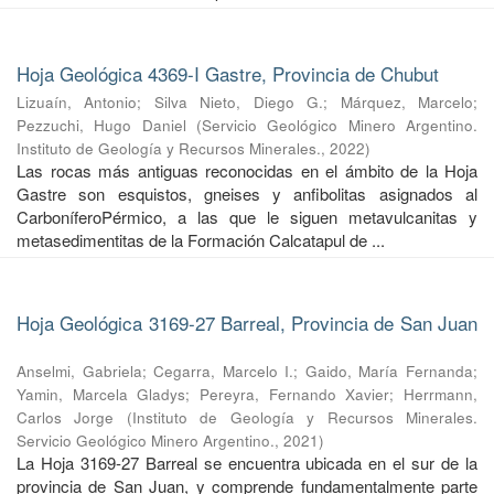
Hoja Geológica 4369-I Gastre, Provincia de Chubut
Lizuaín, Antonio
;
Silva Nieto, Diego G.
;
Márquez, Marcelo
;
Pezzuchi, Hugo Daniel
(
Servicio Geológico Minero Argentino.
Instituto de Geología y Recursos Minerales.
,
2022
)
Las rocas más antiguas reconocidas en el ámbito de la Hoja
Gastre son esquistos, gneises y anfibolitas asignados al
CarboníferoPérmico, a las que le siguen metavulcanitas y
metasedimentitas de la Formación Calcatapul de ...
Hoja Geológica 3169-27 Barreal, Provincia de San Juan
Anselmi, Gabriela
;
Cegarra, Marcelo I.
;
Gaido, María Fernanda
;
Yamin, Marcela Gladys
;
Pereyra, Fernando Xavier
;
Herrmann,
Carlos Jorge
(
Instituto de Geología y Recursos Minerales.
Servicio Geológico Minero Argentino.
,
2021
)
La Hoja 3169-27 Barreal se encuentra ubicada en el sur de la
provincia de San Juan, y comprende fundamentalmente parte