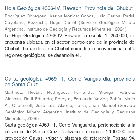
Hoja Geológica 4366-IV, Rawson, Provincia del Chubut
Rodríguez Obregoso, Karina Mónica
;
Cobos, Julio Carlos
;
Parisi,
Cayetano
;
Pezzuchi, Hugo Daniel
(
Servicio Geológico Minero
Argentino. Instituto de Geología y Recursos Minerales.
,
2024
)
La Hoja Geológica 4366-IV Rawson, a escala 1: 250.000, se
encuentra ubicada en el sector centro-este de la provincia del
Chubut. Tomando el río Chubut como límite convencional entre
regiones geológicas, se desarrolla el ...
Carta geológica 4969-11, Cerro Vanguardia, provincia
de Santa Cruz
Martínez, Héctor
;
Rodríguez, Fernanda
;
Sruoga, Patricia
;
Giacosa, Raúl Eduardo
;
Pereyra, Fernando Xavier
;
Zubía, Mario
A.
;
Chernicoff, José Luis Alberto
;
Turra, Juan Manuel
(
Servicio
Geológico Minero Argentino. Instituto de Geología y Recursos
Minerales.
,
2006
)
Carta geológica 4969-11, Cerro Vanguardia, perteneciente a la
provincia de Santa Cruz, realizado en escala 1:100.000 con
proyección Gauss-Krüger y sistema de referencia Posgar 94.