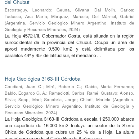
del Chubut
Escosteguy, Leonardo
;
Geuna, Silvana
;
Dal Molin, Carlos
;
Tedesco, Ana María
;
Márquez, Marcelo
;
Del Mármol, Gabriel
(
Argentina. Servicio Geológico Minero Argentino. Instituto de
Geología y Recursos Minerales
,
2024
)
La Hoja 4572-I/II, Gobernador Costa, está situada en la región
suroccidental de la provincia del Chubut. Ocupa un área de
aproxi madamente 9.500 km2 y está delimitada por los
paralelos 44º y 45º de latitud sur, el meridiano ...
Hoja Geológica 3163-III Córdoba
Candiani, Juan C.
;
Miró, Roberto C.
;
Gaido, María Fernanda
;
Baldo, Edgardo G. A.
;
Ramaciotti, Carlos
;
Ramé, Gustavo
;
Alonso,
Silvia
;
Sapp, Mari
;
Sanabria, Jorge
;
Chiodi, Mariela
(
Argentina.
Servicio Geológico Minero Argentino. Instituto de Geología y
Recursos Minerales
,
2024
)
La Hoja Geológica 3163-III Córdoba a escala 1:250.000 abarca
una superficie de 16.000 km2 Incluye un sector de la Sierra
Chica de Córdoba que cubre un 25 % de la Hoja. La altura
mayor corresponde al Cerro Pan de Azúcar con ...