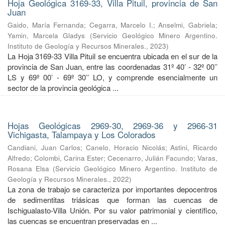
Hoja Geológica 3169-33, Villa Pituil, provincia de San
Juan
Gaido, María Fernanda
;
Cegarra, Marcelo I.
;
Anselmi, Gabriela
;
Yamin, Marcela Gladys
(
Servicio Geológico Minero Argentino.
Instituto de Geología y Recursos Minerales.
,
2023
)
La Hoja 3169-33 Villa Pituil se encuentra ubicada en el sur de la
provincia de San Juan, entre las coordenadas 31º 40’ - 32º 00’’
LS y 69º 00’ - 69º 30’’ LO, y comprende esencialmente un
sector de la provincia geológica ...
Hojas Geológicas 2969-30, 2969-36 y 2966-31
Vichigasta, Talampaya y Los Colorados
Candiani, Juan Carlos
;
Canelo, Horacio Nicolás
;
Astini, Ricardo
Alfredo
;
Colombi, Carina Ester
;
Cecenarro, Julián Facundo
;
Varas,
Rosana Elsa
(
Servicio Geológico Minero Argentino. Instituto de
Geología y Recursos Minerales.
,
2022
)
La zona de trabajo se caracteriza por importantes depocentros
de sedimentitas triásicas que forman las cuencas de
Ischigualasto-Villa Unión. Por su valor patrimonial y cientíﬁco,
las cuencas se encuentran preservadas en ...