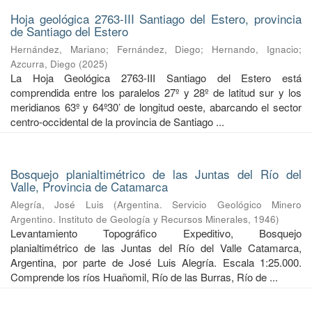
Hoja geológica 2763-III Santiago del Estero, provincia
de Santiago del Estero
Hernández, Mariano
;
Fernández, Diego
;
Hernando, Ignacio
;
Azcurra, Diego
(
2025
)
La Hoja Geológica 2763-III Santiago del Estero está
comprendida entre los paralelos 27º y 28º de latitud sur y los
meridianos 63º y 64º30’ de longitud oeste, abarcando el sector
centro-occidental de la provincia de Santiago ...
Bosquejo planialtimétrico de las Juntas del Río del
Valle, Provincia de Catamarca
Alegría, José Luis
(
Argentina. Servicio Geológico Minero
Argentino. Instituto de Geología y Recursos Minerales
,
1946
)
Levantamiento Topográfico Expeditivo, Bosquejo
planialtimétrico de las Juntas del Río del Valle Catamarca,
Argentina, por parte de José Luis Alegría. Escala 1:25.000.
Comprende los ríos Huañomil, Río de las Burras, Río de ...