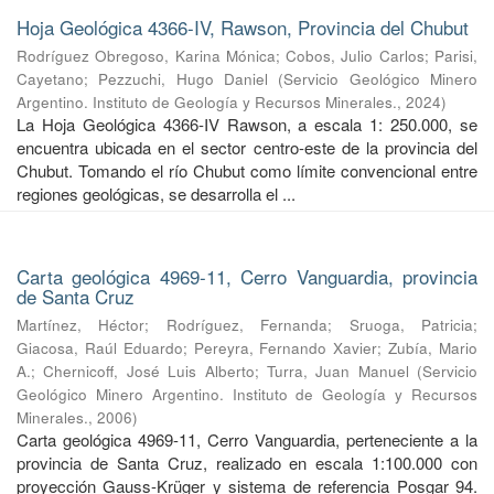
Hoja Geológica 4366-IV, Rawson, Provincia del Chubut
Rodríguez Obregoso, Karina Mónica
;
Cobos, Julio Carlos
;
Parisi,
Cayetano
;
Pezzuchi, Hugo Daniel
(
Servicio Geológico Minero
Argentino. Instituto de Geología y Recursos Minerales.
,
2024
)
La Hoja Geológica 4366-IV Rawson, a escala 1: 250.000, se
encuentra ubicada en el sector centro-este de la provincia del
Chubut. Tomando el río Chubut como límite convencional entre
regiones geológicas, se desarrolla el ...
Carta geológica 4969-11, Cerro Vanguardia, provincia
de Santa Cruz
Martínez, Héctor
;
Rodríguez, Fernanda
;
Sruoga, Patricia
;
Giacosa, Raúl Eduardo
;
Pereyra, Fernando Xavier
;
Zubía, Mario
A.
;
Chernicoff, José Luis Alberto
;
Turra, Juan Manuel
(
Servicio
Geológico Minero Argentino. Instituto de Geología y Recursos
Minerales.
,
2006
)
Carta geológica 4969-11, Cerro Vanguardia, perteneciente a la
provincia de Santa Cruz, realizado en escala 1:100.000 con
proyección Gauss-Krüger y sistema de referencia Posgar 94.