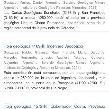
Gustavo
;
Martos, Daniel
(
Argentina. Servicio Geológico Minero
Argentino. Instituto de Geología y Recursos Minerales
,
2024
)
Las Cartas Geológicas Sunchales (3163-II) y San Francisco
(3163-IV), a escala 1:250.000, están situadas en la provincia
geológica Llanura Chaco Pampeana, abarcando parte de la
región nororiental de la provincia de Córdoba, ...
Hoja geológica 4169-III Ingeniero Jacobacci
González, Pablo
;
Giacosa, Raúl
;
Franchi, Mario
;
Dalponte,
Marcelo
;
Hernando, Ignacio
;
Aguilera, Yolanda
;
Coluccia,
Alejandra
(
Argentina. Servicio Geológico Minero Argentino.
Instituto de Geología y Recursos Minerales
,
2024
)
Esta contribución está compuesta por un mapa geológico a
escala 1: 250.000 de la zona de Ingeniero Jacobacci y sus
alrededores, en el norte de la Patagonia (41°00’-42°00’ S /
69°00’-70°30’ O, provincia de Río Negro, ...
Hoja geológica 4572-I/II Gobernador Costa, Provincia