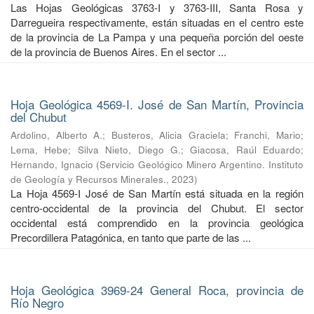
Las Hojas Geológicas 3763-I y 3763-III, Santa Rosa y
Darregueira respectivamente, están situadas en el centro este
de la provincia de La Pampa y una pequeña porción del oeste
de la provincia de Buenos Aires. En el sector ...
Hoja Geológica 4569-I. José de San Martín, Provincia
del Chubut
Ardolino, Alberto A.
;
Busteros, Alicia Graciela
;
Franchi, Mario
;
Lema, Hebe
;
Silva Nieto, Diego G.
;
Giacosa, Raúl Eduardo
;
Hernando, Ignacio
(
Servicio Geológico Minero Argentino. Instituto
de Geología y Recursos Minerales.
,
2023
)
La Hoja 4569-I José de San Martín está situada en la región
centro-occidental de la provincia del Chubut. El sector
occidental está comprendido en la provincia geológica
Precordillera Patagónica, en tanto que parte de las ...
Hoja Geológica 3969-24 General Roca, provincia de
Río Negro