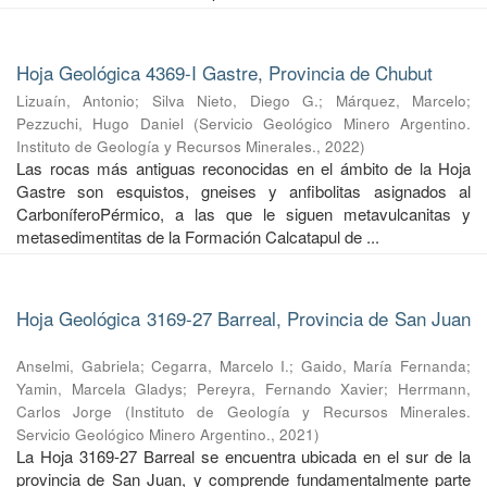
Hoja Geológica 4369-I Gastre, Provincia de Chubut
Lizuaín, Antonio
;
Silva Nieto, Diego G.
;
Márquez, Marcelo
;
Pezzuchi, Hugo Daniel
(
Servicio Geológico Minero Argentino.
Instituto de Geología y Recursos Minerales.
,
2022
)
Las rocas más antiguas reconocidas en el ámbito de la Hoja
Gastre son esquistos, gneises y anfibolitas asignados al
CarboníferoPérmico, a las que le siguen metavulcanitas y
metasedimentitas de la Formación Calcatapul de ...
Hoja Geológica 3169-27 Barreal, Provincia de San Juan
Anselmi, Gabriela
;
Cegarra, Marcelo I.
;
Gaido, María Fernanda
;
Yamin, Marcela Gladys
;
Pereyra, Fernando Xavier
;
Herrmann,
Carlos Jorge
(
Instituto de Geología y Recursos Minerales.
Servicio Geológico Minero Argentino.
,
2021
)
La Hoja 3169-27 Barreal se encuentra ubicada en el sur de la
provincia de San Juan, y comprende fundamentalmente parte