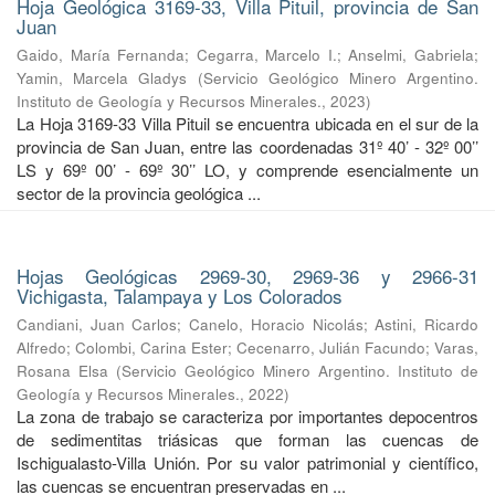
Hoja Geológica 3169-33, Villa Pituil, provincia de San
Juan
Gaido, María Fernanda
;
Cegarra, Marcelo I.
;
Anselmi, Gabriela
;
Yamin, Marcela Gladys
(
Servicio Geológico Minero Argentino.
Instituto de Geología y Recursos Minerales.
,
2023
)
La Hoja 3169-33 Villa Pituil se encuentra ubicada en el sur de la
provincia de San Juan, entre las coordenadas 31º 40’ - 32º 00’’
LS y 69º 00’ - 69º 30’’ LO, y comprende esencialmente un
sector de la provincia geológica ...
Hojas Geológicas 2969-30, 2969-36 y 2966-31
Vichigasta, Talampaya y Los Colorados
Candiani, Juan Carlos
;
Canelo, Horacio Nicolás
;
Astini, Ricardo
Alfredo
;
Colombi, Carina Ester
;
Cecenarro, Julián Facundo
;
Varas,
Rosana Elsa
(
Servicio Geológico Minero Argentino. Instituto de
Geología y Recursos Minerales.
,
2022
)
La zona de trabajo se caracteriza por importantes depocentros
de sedimentitas triásicas que forman las cuencas de
Ischigualasto-Villa Unión. Por su valor patrimonial y cientíﬁco,
las cuencas se encuentran preservadas en ...