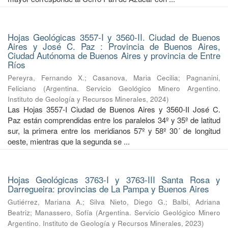
Hojas Geológicas 3557-I y 3560-II. Ciudad de Buenos
Aires y José C. Paz : Provincia de Buenos Aires,
Ciudad Autónoma de Buenos Aires y provincia de Entre
Ríos
Pereyra, Fernando X.
;
Casanova, Maria Cecilia
;
Pagnanini,
Feliciano
(
Argentina. Servicio Geológico Minero Argentino.
Instituto de Geología y Recursos Minerales
,
2024
)
Las Hojas 3557-I Ciudad de Buenos Aires y 3560-II José C.
Paz están comprendidas entre los paralelos 34º y 35º de latitud
sur, la primera entre los meridianos 57º y 58º 30´ de longitud
oeste, mientras que la segunda se ...
Hojas Geológicas 3763-I y 3763-III Santa Rosa y
Darregueira: provincias de La Pampa y Buenos Aires
Gutiérrez, Mariana A.
;
Silva Nieto, Diego G.
;
Balbi, Adriana
Beatriz
;
Manassero, Sofía
(
Argentina. Servicio Geológico Minero
Argentino. Instituto de Geología y Recursos Minerales
,
2023
)