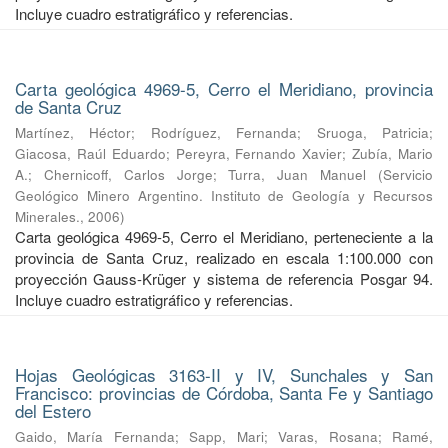
Incluye cuadro estratigráfico y referencias.
Carta geológica 4969-5, Cerro el Meridiano, provincia
de Santa Cruz
Martínez, Héctor
;
Rodríguez, Fernanda
;
Sruoga, Patricia
;
Giacosa, Raúl Eduardo
;
Pereyra, Fernando Xavier
;
Zubía, Mario
A.
;
Chernicoff, Carlos Jorge
;
Turra, Juan Manuel
(
Servicio
Geológico Minero Argentino. Instituto de Geología y Recursos
Minerales.
,
2006
)
Carta geológica 4969-5, Cerro el Meridiano, perteneciente a la
provincia de Santa Cruz, realizado en escala 1:100.000 con
proyección Gauss-Krüger y sistema de referencia Posgar 94.
Incluye cuadro estratigráfico y referencias.
Hojas Geológicas 3163-II y IV, Sunchales y San
Francisco: provincias de Córdoba, Santa Fe y Santiago
del Estero
Gaido, María Fernanda
;
Sapp, Mari
;
Varas, Rosana
;
Ramé,