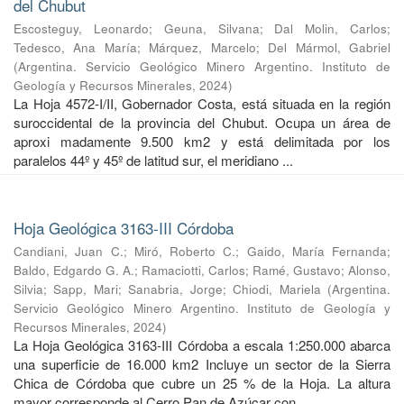
del Chubut
Escosteguy, Leonardo
;
Geuna, Silvana
;
Dal Molin, Carlos
;
Tedesco, Ana María
;
Márquez, Marcelo
;
Del Mármol, Gabriel
(
Argentina. Servicio Geológico Minero Argentino. Instituto de
Geología y Recursos Minerales
,
2024
)
La Hoja 4572-I/II, Gobernador Costa, está situada en la región
suroccidental de la provincia del Chubut. Ocupa un área de
aproxi madamente 9.500 km2 y está delimitada por los
paralelos 44º y 45º de latitud sur, el meridiano ...
Hoja Geológica 3163-III Córdoba
Candiani, Juan C.
;
Miró, Roberto C.
;
Gaido, María Fernanda
;
Baldo, Edgardo G. A.
;
Ramaciotti, Carlos
;
Ramé, Gustavo
;
Alonso,
Silvia
;
Sapp, Mari
;
Sanabria, Jorge
;
Chiodi, Mariela
(
Argentina.
Servicio Geológico Minero Argentino. Instituto de Geología y
Recursos Minerales
,
2024
)
La Hoja Geológica 3163-III Córdoba a escala 1:250.000 abarca
una superficie de 16.000 km2 Incluye un sector de la Sierra
Chica de Córdoba que cubre un 25 % de la Hoja. La altura
mayor corresponde al Cerro Pan de Azúcar con ...