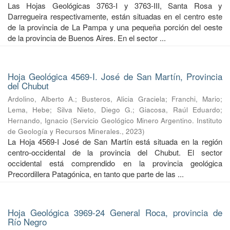
Las Hojas Geológicas 3763-I y 3763-III, Santa Rosa y
Darregueira respectivamente, están situadas en el centro este
de la provincia de La Pampa y una pequeña porción del oeste
de la provincia de Buenos Aires. En el sector ...
Hoja Geológica 4569-I. José de San Martín, Provincia
del Chubut
Ardolino, Alberto A.
;
Busteros, Alicia Graciela
;
Franchi, Mario
;
Lema, Hebe
;
Silva Nieto, Diego G.
;
Giacosa, Raúl Eduardo
;
Hernando, Ignacio
(
Servicio Geológico Minero Argentino. Instituto
de Geología y Recursos Minerales.
,
2023
)
La Hoja 4569-I José de San Martín está situada en la región
centro-occidental de la provincia del Chubut. El sector
occidental está comprendido en la provincia geológica
Precordillera Patagónica, en tanto que parte de las ...
Hoja Geológica 3969-24 General Roca, provincia de
Río Negro