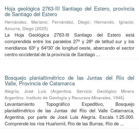
Hoja geológica 2763-III Santiago del Estero, provincia
de Santiago del Estero
Hernández, Mariano
;
Fernández, Diego
;
Hernando, Ignacio
;
Azcurra, Diego
(
2025
)
La Hoja Geológica 2763-III Santiago del Estero está
comprendida entre los paralelos 27º y 28º de latitud sur y los
meridianos 63º y 64º30’ de longitud oeste, abarcando el sector
centro-occidental de la provincia de Santiago ...
Bosquejo planialtimétrico de las Juntas del Río del
Valle, Provincia de Catamarca
Alegría, José Luis
(
Argentina. Servicio Geológico Minero
Argentino. Instituto de Geología y Recursos Minerales
,
1946
)
Levantamiento Topográfico Expeditivo, Bosquejo
planialtimétrico de las Juntas del Río del Valle Catamarca,
Argentina, por parte de José Luis Alegría. Escala 1:25.000.
Comprende los ríos Huañomil, Río de las Burras, Río de ...