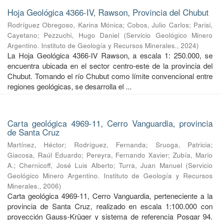
Hoja Geológica 4366-IV, Rawson, Provincia del Chubut
Rodríguez Obregoso, Karina Mónica
;
Cobos, Julio Carlos
;
Parisi,
Cayetano
;
Pezzuchi, Hugo Daniel
(
Servicio Geológico Minero
Argentino. Instituto de Geología y Recursos Minerales.
,
2024
)
La Hoja Geológica 4366-IV Rawson, a escala 1: 250.000, se
encuentra ubicada en el sector centro-este de la provincia del
Chubut. Tomando el río Chubut como límite convencional entre
regiones geológicas, se desarrolla el ...
Carta geológica 4969-11, Cerro Vanguardia, provincia
de Santa Cruz
Martínez, Héctor
;
Rodríguez, Fernanda
;
Sruoga, Patricia
;
Giacosa, Raúl Eduardo
;
Pereyra, Fernando Xavier
;
Zubía, Mario
A.
;
Chernicoff, José Luis Alberto
;
Turra, Juan Manuel
(
Servicio
Geológico Minero Argentino. Instituto de Geología y Recursos
Minerales.
,
2006
)
Carta geológica 4969-11, Cerro Vanguardia, perteneciente a la
provincia de Santa Cruz, realizado en escala 1:100.000 con
proyección Gauss-Krüger y sistema de referencia Posgar 94.