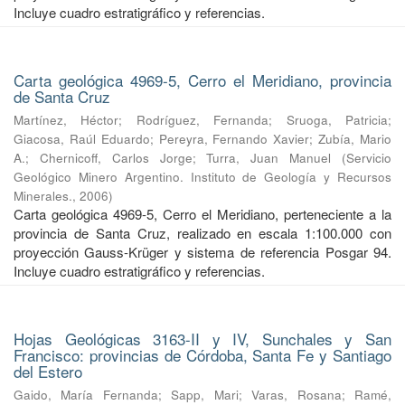
Incluye cuadro estratigráfico y referencias.
Carta geológica 4969-5, Cerro el Meridiano, provincia
de Santa Cruz
Martínez, Héctor
;
Rodríguez, Fernanda
;
Sruoga, Patricia
;
Giacosa, Raúl Eduardo
;
Pereyra, Fernando Xavier
;
Zubía, Mario
A.
;
Chernicoff, Carlos Jorge
;
Turra, Juan Manuel
(
Servicio
Geológico Minero Argentino. Instituto de Geología y Recursos
Minerales.
,
2006
)
Carta geológica 4969-5, Cerro el Meridiano, perteneciente a la
provincia de Santa Cruz, realizado en escala 1:100.000 con
proyección Gauss-Krüger y sistema de referencia Posgar 94.
Incluye cuadro estratigráfico y referencias.
Hojas Geológicas 3163-II y IV, Sunchales y San
Francisco: provincias de Córdoba, Santa Fe y Santiago
del Estero
Gaido, María Fernanda
;
Sapp, Mari
;
Varas, Rosana
;
Ramé,