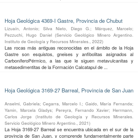
Hoja Geológica 4369-I Gastre, Provincia de Chubut
Lizuaín, Antonio
;
Silva Nieto, Diego G.
;
Márquez, Marcelo
;
Pezzuchi, Hugo Daniel
(
Servicio Geológico Minero Argentino.
Instituto de Geología y Recursos Minerales.
,
2022
)
Las rocas más antiguas reconocidas en el ámbito de la Hoja
Gastre son esquistos, gneises y anfibolitas asignados al
CarboníferoPérmico, a las que le siguen metavulcanitas y
metasedimentitas de la Formación Calcatapul de ...
Hoja Geológica 3169-27 Barreal, Provincia de San Juan
Anselmi, Gabriela
;
Cegarra, Marcelo I.
;
Gaido, María Fernanda
;
Yamin, Marcela Gladys
;
Pereyra, Fernando Xavier
;
Herrmann,
Carlos Jorge
(
Instituto de Geología y Recursos Minerales.
Servicio Geológico Minero Argentino.
,
2021
)
La Hoja 3169-27 Barreal se encuentra ubicada en el sur de la
provincia de San Juan, y comprende fundamentalmente parte