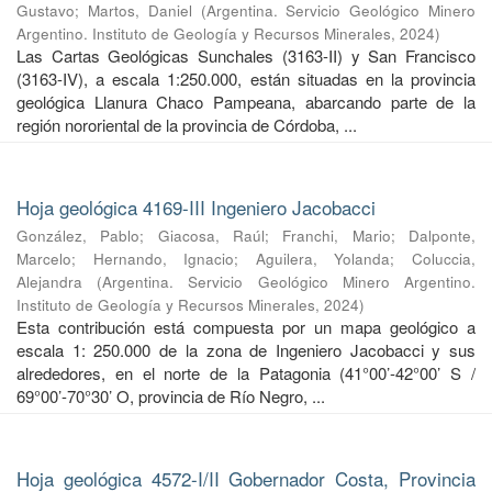
Gustavo
;
Martos, Daniel
(
Argentina. Servicio Geológico Minero
Argentino. Instituto de Geología y Recursos Minerales
,
2024
)
Las Cartas Geológicas Sunchales (3163-II) y San Francisco
(3163-IV), a escala 1:250.000, están situadas en la provincia
geológica Llanura Chaco Pampeana, abarcando parte de la
región nororiental de la provincia de Córdoba, ...
Hoja geológica 4169-III Ingeniero Jacobacci
González, Pablo
;
Giacosa, Raúl
;
Franchi, Mario
;
Dalponte,
Marcelo
;
Hernando, Ignacio
;
Aguilera, Yolanda
;
Coluccia,
Alejandra
(
Argentina. Servicio Geológico Minero Argentino.
Instituto de Geología y Recursos Minerales
,
2024
)
Esta contribución está compuesta por un mapa geológico a
escala 1: 250.000 de la zona de Ingeniero Jacobacci y sus
alrededores, en el norte de la Patagonia (41°00’-42°00’ S /
69°00’-70°30’ O, provincia de Río Negro, ...
Hoja geológica 4572-I/II Gobernador Costa, Provincia