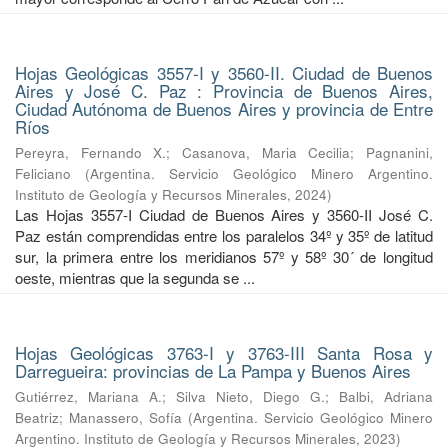
Hojas Geológicas 3557-I y 3560-II. Ciudad de Buenos
Aires y José C. Paz : Provincia de Buenos Aires,
Ciudad Autónoma de Buenos Aires y provincia de Entre
Ríos
Pereyra, Fernando X.
;
Casanova, Maria Cecilia
;
Pagnanini,
Feliciano
(
Argentina. Servicio Geológico Minero Argentino.
Instituto de Geología y Recursos Minerales
,
2024
)
Las Hojas 3557-I Ciudad de Buenos Aires y 3560-II José C.
Paz están comprendidas entre los paralelos 34º y 35º de latitud
sur, la primera entre los meridianos 57º y 58º 30´ de longitud
oeste, mientras que la segunda se ...
Hojas Geológicas 3763-I y 3763-III Santa Rosa y
Darregueira: provincias de La Pampa y Buenos Aires
Gutiérrez, Mariana A.
;
Silva Nieto, Diego G.
;
Balbi, Adriana
Beatriz
;
Manassero, Sofía
(
Argentina. Servicio Geológico Minero
Argentino. Instituto de Geología y Recursos Minerales
,
2023
)