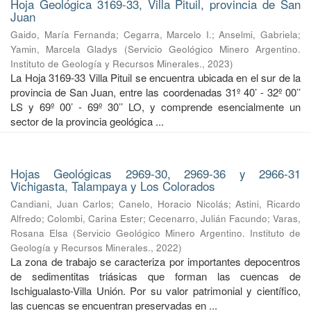
Hoja Geológica 3169-33, Villa Pituil, provincia de San
Juan
Gaido, María Fernanda
;
Cegarra, Marcelo I.
;
Anselmi, Gabriela
;
Yamin, Marcela Gladys
(
Servicio Geológico Minero Argentino.
Instituto de Geología y Recursos Minerales.
,
2023
)
La Hoja 3169-33 Villa Pituil se encuentra ubicada en el sur de la
provincia de San Juan, entre las coordenadas 31º 40’ - 32º 00’’
LS y 69º 00’ - 69º 30’’ LO, y comprende esencialmente un
sector de la provincia geológica ...
Hojas Geológicas 2969-30, 2969-36 y 2966-31
Vichigasta, Talampaya y Los Colorados
Candiani, Juan Carlos
;
Canelo, Horacio Nicolás
;
Astini, Ricardo
Alfredo
;
Colombi, Carina Ester
;
Cecenarro, Julián Facundo
;
Varas,
Rosana Elsa
(
Servicio Geológico Minero Argentino. Instituto de
Geología y Recursos Minerales.
,
2022
)
La zona de trabajo se caracteriza por importantes depocentros
de sedimentitas triásicas que forman las cuencas de
Ischigualasto-Villa Unión. Por su valor patrimonial y cientíﬁco,
las cuencas se encuentran preservadas en ...