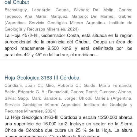
del Chubut
Escosteguy, Leonardo
;
Geuna, Silvana
;
Dal Molin, Carlos
;
Tedesco, Ana María
;
Márquez, Marcelo
;
Del Mármol, Gabriel
(
Argentina. Servicio Geológico Minero Argentino. Instituto de
Geología y Recursos Minerales
,
2024
)
La Hoja 4572-I/II, Gobernador Costa, está situada en la región
suroccidental de la provincia del Chubut. Ocupa un área de
aproxi madamente 9.500 km2 y está delimitada por los
paralelos 44º y 45º de latitud sur, el meridiano ...
Hoja Geológica 3163-III Córdoba
Candiani, Juan C.
;
Miró, Roberto C.
;
Gaido, María Fernanda
;
Baldo, Edgardo G. A.
;
Ramaciotti, Carlos
;
Ramé, Gustavo
;
Alonso,
Silvia
;
Sapp, Mari
;
Sanabria, Jorge
;
Chiodi, Mariela
(
Argentina.
Servicio Geológico Minero Argentino. Instituto de Geología y
Recursos Minerales
,
2024
)
La Hoja Geológica 3163-III Córdoba a escala 1:250.000 abarca
una superficie de 16.000 km2 Incluye un sector de la Sierra
Chica de Córdoba que cubre un 25 % de la Hoja. La altura
mayor corresponde al Cerro Pan de Azúcar con ...