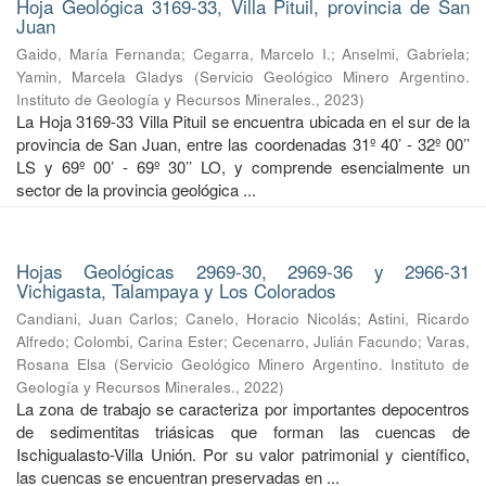
Hoja Geológica 3169-33, Villa Pituil, provincia de San
Juan
Gaido, María Fernanda
;
Cegarra, Marcelo I.
;
Anselmi, Gabriela
;
Yamin, Marcela Gladys
(
Servicio Geológico Minero Argentino.
Instituto de Geología y Recursos Minerales.
,
2023
)
La Hoja 3169-33 Villa Pituil se encuentra ubicada en el sur de la
provincia de San Juan, entre las coordenadas 31º 40’ - 32º 00’’
LS y 69º 00’ - 69º 30’’ LO, y comprende esencialmente un
sector de la provincia geológica ...
Hojas Geológicas 2969-30, 2969-36 y 2966-31
Vichigasta, Talampaya y Los Colorados
Candiani, Juan Carlos
;
Canelo, Horacio Nicolás
;
Astini, Ricardo
Alfredo
;
Colombi, Carina Ester
;
Cecenarro, Julián Facundo
;
Varas,
Rosana Elsa
(
Servicio Geológico Minero Argentino. Instituto de
Geología y Recursos Minerales.
,
2022
)
La zona de trabajo se caracteriza por importantes depocentros
de sedimentitas triásicas que forman las cuencas de
Ischigualasto-Villa Unión. Por su valor patrimonial y cientíﬁco,
las cuencas se encuentran preservadas en ...