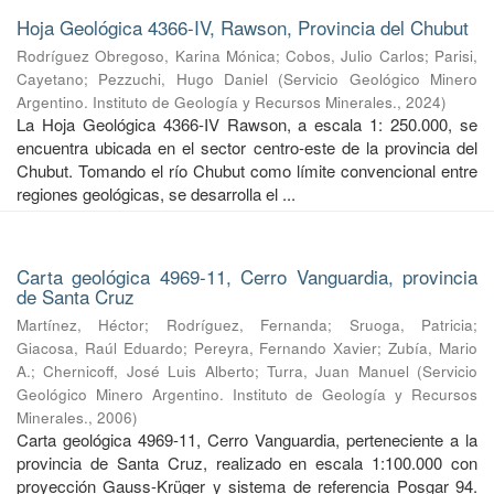
Hoja Geológica 4366-IV, Rawson, Provincia del Chubut
Rodríguez Obregoso, Karina Mónica
;
Cobos, Julio Carlos
;
Parisi,
Cayetano
;
Pezzuchi, Hugo Daniel
(
Servicio Geológico Minero
Argentino. Instituto de Geología y Recursos Minerales.
,
2024
)
La Hoja Geológica 4366-IV Rawson, a escala 1: 250.000, se
encuentra ubicada en el sector centro-este de la provincia del
Chubut. Tomando el río Chubut como límite convencional entre
regiones geológicas, se desarrolla el ...
Carta geológica 4969-11, Cerro Vanguardia, provincia
de Santa Cruz
Martínez, Héctor
;
Rodríguez, Fernanda
;
Sruoga, Patricia
;
Giacosa, Raúl Eduardo
;
Pereyra, Fernando Xavier
;
Zubía, Mario
A.
;
Chernicoff, José Luis Alberto
;
Turra, Juan Manuel
(
Servicio
Geológico Minero Argentino. Instituto de Geología y Recursos
Minerales.
,
2006
)
Carta geológica 4969-11, Cerro Vanguardia, perteneciente a la
provincia de Santa Cruz, realizado en escala 1:100.000 con
proyección Gauss-Krüger y sistema de referencia Posgar 94.