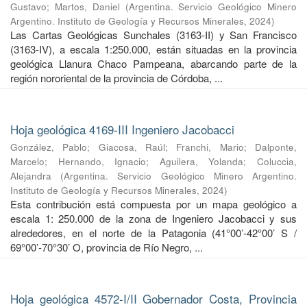
Gustavo
;
Martos, Daniel
(
Argentina. Servicio Geológico Minero
Argentino. Instituto de Geología y Recursos Minerales
,
2024
)
Las Cartas Geológicas Sunchales (3163-II) y San Francisco
(3163-IV), a escala 1:250.000, están situadas en la provincia
geológica Llanura Chaco Pampeana, abarcando parte de la
región nororiental de la provincia de Córdoba, ...
Hoja geológica 4169-III Ingeniero Jacobacci
González, Pablo
;
Giacosa, Raúl
;
Franchi, Mario
;
Dalponte,
Marcelo
;
Hernando, Ignacio
;
Aguilera, Yolanda
;
Coluccia,
Alejandra
(
Argentina. Servicio Geológico Minero Argentino.
Instituto de Geología y Recursos Minerales
,
2024
)
Esta contribución está compuesta por un mapa geológico a
escala 1: 250.000 de la zona de Ingeniero Jacobacci y sus
alrededores, en el norte de la Patagonia (41°00’-42°00’ S /
69°00’-70°30’ O, provincia de Río Negro, ...
Hoja geológica 4572-I/II Gobernador Costa, Provincia