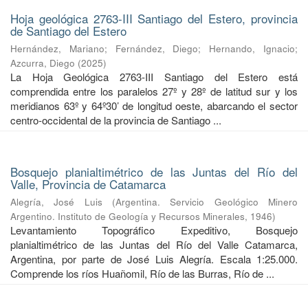
Hoja geológica 2763-III Santiago del Estero, provincia
de Santiago del Estero
Hernández, Mariano
;
Fernández, Diego
;
Hernando, Ignacio
;
Azcurra, Diego
(
2025
)
La Hoja Geológica 2763-III Santiago del Estero está
comprendida entre los paralelos 27º y 28º de latitud sur y los
meridianos 63º y 64º30’ de longitud oeste, abarcando el sector
centro-occidental de la provincia de Santiago ...
Bosquejo planialtimétrico de las Juntas del Río del
Valle, Provincia de Catamarca
Alegría, José Luis
(
Argentina. Servicio Geológico Minero
Argentino. Instituto de Geología y Recursos Minerales
,
1946
)
Levantamiento Topográfico Expeditivo, Bosquejo
planialtimétrico de las Juntas del Río del Valle Catamarca,
Argentina, por parte de José Luis Alegría. Escala 1:25.000.
Comprende los ríos Huañomil, Río de las Burras, Río de ...