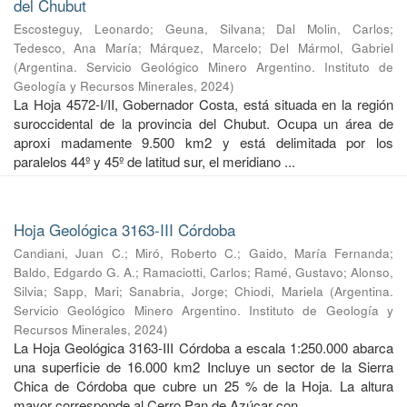
del Chubut
Escosteguy, Leonardo
;
Geuna, Silvana
;
Dal Molin, Carlos
;
Tedesco, Ana María
;
Márquez, Marcelo
;
Del Mármol, Gabriel
(
Argentina. Servicio Geológico Minero Argentino. Instituto de
Geología y Recursos Minerales
,
2024
)
La Hoja 4572-I/II, Gobernador Costa, está situada en la región
suroccidental de la provincia del Chubut. Ocupa un área de
aproxi madamente 9.500 km2 y está delimitada por los
paralelos 44º y 45º de latitud sur, el meridiano ...
Hoja Geológica 3163-III Córdoba
Candiani, Juan C.
;
Miró, Roberto C.
;
Gaido, María Fernanda
;
Baldo, Edgardo G. A.
;
Ramaciotti, Carlos
;
Ramé, Gustavo
;
Alonso,
Silvia
;
Sapp, Mari
;
Sanabria, Jorge
;
Chiodi, Mariela
(
Argentina.
Servicio Geológico Minero Argentino. Instituto de Geología y
Recursos Minerales
,
2024
)
La Hoja Geológica 3163-III Córdoba a escala 1:250.000 abarca
una superficie de 16.000 km2 Incluye un sector de la Sierra
Chica de Córdoba que cubre un 25 % de la Hoja. La altura
mayor corresponde al Cerro Pan de Azúcar con ...