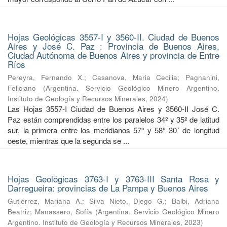
Hojas Geológicas 3557-I y 3560-II. Ciudad de Buenos
Aires y José C. Paz : Provincia de Buenos Aires,
Ciudad Autónoma de Buenos Aires y provincia de Entre
Ríos
Pereyra, Fernando X.
;
Casanova, Maria Cecilia
;
Pagnanini,
Feliciano
(
Argentina. Servicio Geológico Minero Argentino.
Instituto de Geología y Recursos Minerales
,
2024
)
Las Hojas 3557-I Ciudad de Buenos Aires y 3560-II José C.
Paz están comprendidas entre los paralelos 34º y 35º de latitud
sur, la primera entre los meridianos 57º y 58º 30´ de longitud
oeste, mientras que la segunda se ...
Hojas Geológicas 3763-I y 3763-III Santa Rosa y
Darregueira: provincias de La Pampa y Buenos Aires
Gutiérrez, Mariana A.
;
Silva Nieto, Diego G.
;
Balbi, Adriana
Beatriz
;
Manassero, Sofía
(
Argentina. Servicio Geológico Minero
Argentino. Instituto de Geología y Recursos Minerales
,
2023
)