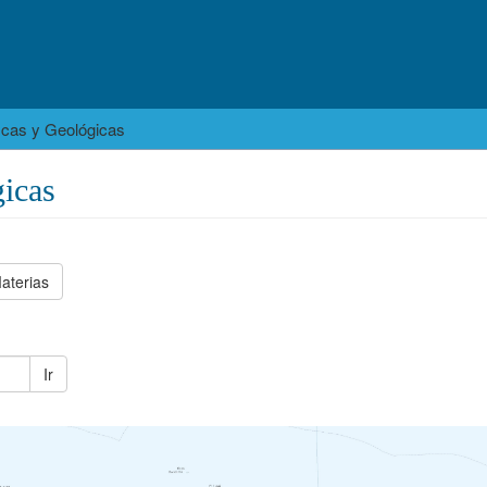
icas y Geológicas
icas
aterias
Ir