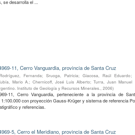
 se desarrolla el ...
4969-11, Cerro Vanguardia, provincia de Santa Cruz
Rodríguez, Fernanda
;
Sruoga, Patricia
;
Giacosa, Raúl Eduardo
;
Zubía, Mario A.
;
Chernicoff, José Luis Alberto
;
Turra, Juan Manuel
gentino. Instituto de Geología y Recursos Minerales.
,
2006
)
969-11, Cerro Vanguardia, perteneciente a la provincia de San
a 1:100.000 con proyección Gauss-Krüger y sistema de referencia Po
tigráfico y referencias.
4969-5, Cerro el Meridiano, provincia de Santa Cruz