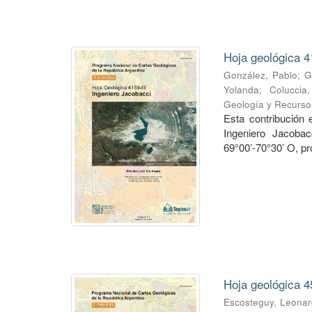
Hoja geológica 4
González, Pablo
;
G
Yolanda
;
Coluccia
Geología y Recurso
Esta contribución
Ingeniero Jacobac
69°00’-70°30’ O, pr
Hoja geológica 4
Escosteguy, Leona