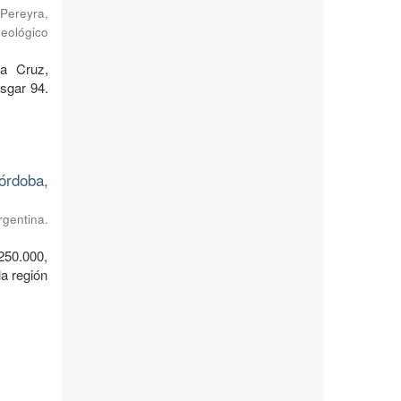
Pereyra,
Geológico
ta Cruz,
sgar 94.
órdoba,
rgentina.
250.000,
a región