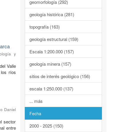
geomorfología (292)
geología histórica (281)
topografía (163)
geología estructural (159)
marca
Escala 1:200.000 (157)
ología y
geología minera (157)
del Valle
los ríos
sitios de interés geológico (156)
escala 1:250.000 (137)
... más
o Daniel
Fecha
l sector
2000 - 2025 (150)
al entre