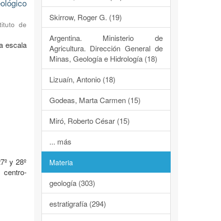
ológico
Skirrow, Roger G. (19)
tituto de
Argentina. Ministerio de
a escala
Agricultura. Dirección General de
Minas, Geología e Hidrología (18)
Lizuaín, Antonio (18)
Godeas, Marta Carmen (15)
Miró, Roberto César (15)
o
... más
7º y 28º
Materia
 centro-
geología (303)
estratigrafía (294)