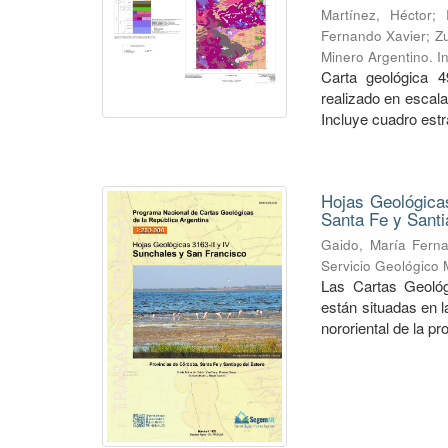
Martínez, Héctor
;
Fernando Xavier
;
Zu
Minero Argentino. I
Carta geológica 4
realizado en escal
Incluye cuadro estra
Hojas Geológicas
Santa Fe y Santi
Gaido, María Fern
Servicio Geológico 
Las Cartas Geológ
están situadas en 
nororiental de la pr