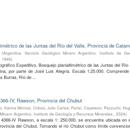
timétrico de las Juntas del Río del Valle, Provincia de Cata
(
Argentina. Servicio Geológico Minero Argentino. Instituto de Ge
,
1946
)
ráfico Expeditivo, Bosquejo planialtimétrico de las Juntas del Río 
ina, por parte de José Luis Alegría. Escala 1:25.000. Comprende 
s Burras, Río de ...
366-IV, Rawson, Provincia del Chubut
, Karina Mónica
;
Cobos, Julio Carlos
;
Parisi, Cayetano
;
Pezzuchi, Hug
 Minero Argentino. Instituto de Geología y Recursos Minerales.
,
2024
)
 4366-IV Rawson, a escala 1: 250.000, se encuentra ubicada en e
provincia del Chubut. Tomando el río Chubut como límite convencion