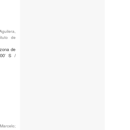
Aguilera,
ituto de
 zona de
°00’ S /
Marcelo
;