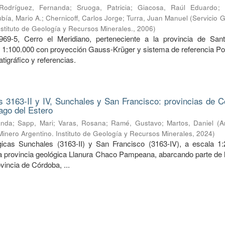
Rodríguez, Fernanda
;
Sruoga, Patricia
;
Giacosa, Raúl Eduardo
;
bía, Mario A.
;
Chernicoff, Carlos Jorge
;
Turra, Juan Manuel
(
Servicio 
nstituto de Geología y Recursos Minerales.
,
2006
)
969-5, Cerro el Meridiano, perteneciente a la provincia de San
a 1:100.000 con proyección Gauss-Krüger y sistema de referencia Po
tigráfico y referencias.
 3163-II y IV, Sunchales y San Francisco: provincias de C
ago del Estero
anda
;
Sapp, Mari
;
Varas, Rosana
;
Ramé, Gustavo
;
Martos, Daniel
(
A
Minero Argentino. Instituto de Geología y Recursos Minerales
,
2024
)
icas Sunchales (3163-II) y San Francisco (3163-IV), a escala 1:
la provincia geológica Llanura Chaco Pampeana, abarcando parte de l
ovincia de Córdoba, ...