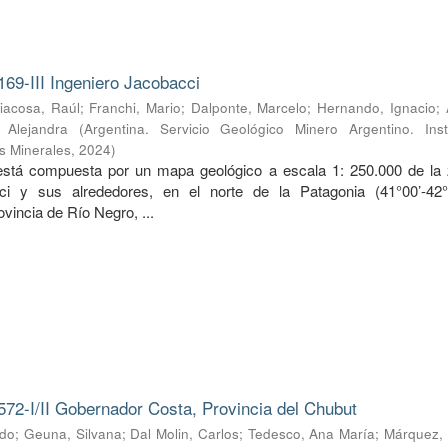
169-III Ingeniero Jacobacci
iacosa, Raúl
;
Franchi, Mario
;
Dalponte, Marcelo
;
Hernando, Ignacio
;
, Alejandra
(
Argentina. Servicio Geológico Minero Argentino. Inst
s Minerales
,
2024
)
 está compuesta por un mapa geológico a escala 1: 250.000 de la
ci y sus alrededores, en el norte de la Patagonia (41°00’-42
ovincia de Río Negro, ...
572-I/II Gobernador Costa, Provincia del Chubut
rdo
;
Geuna, Silvana
;
Dal Molin, Carlos
;
Tedesco, Ana María
;
Márquez, 