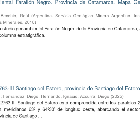
ental Farallón Negro. Provincia de Catamarca. Mapa Ge
;
Becchio, Raúl
(
Argentina. Servicio Geológico Minero Argentino. Ins
s Minerales
,
2018
)
estudio geoambiental Farallón Negro, de la Provincia de Catamarca, 
columna estratigráfica.
763-III Santiago del Estero, provincia de Santiago del Ester
o
;
Fernández, Diego
;
Hernando, Ignacio
;
Azcurra, Diego
(
2025
)
2763-III Santiago del Estero está comprendida entre los paralelos 2
os meridianos 63º y 64º30’ de longitud oeste, abarcando el sector
vincia de Santiago ...