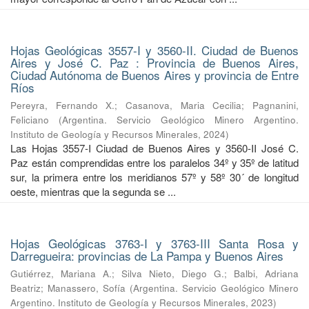
Hojas Geológicas 3557-I y 3560-II. Ciudad de Buenos
Aires y José C. Paz : Provincia de Buenos Aires,
Ciudad Autónoma de Buenos Aires y provincia de Entre
Ríos
Pereyra, Fernando X.
;
Casanova, Maria Cecilia
;
Pagnanini,
Feliciano
(
Argentina. Servicio Geológico Minero Argentino.
Instituto de Geología y Recursos Minerales
,
2024
)
Las Hojas 3557-I Ciudad de Buenos Aires y 3560-II José C.
Paz están comprendidas entre los paralelos 34º y 35º de latitud
sur, la primera entre los meridianos 57º y 58º 30´ de longitud
oeste, mientras que la segunda se ...
Hojas Geológicas 3763-I y 3763-III Santa Rosa y
Darregueira: provincias de La Pampa y Buenos Aires
Gutiérrez, Mariana A.
;
Silva Nieto, Diego G.
;
Balbi, Adriana
Beatriz
;
Manassero, Sofía
(
Argentina. Servicio Geológico Minero
Argentino. Instituto de Geología y Recursos Minerales
,
2023
)