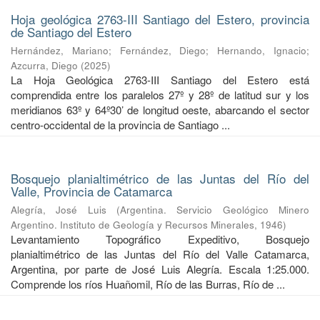
Hoja geológica 2763-III Santiago del Estero, provincia
de Santiago del Estero
Hernández, Mariano
;
Fernández, Diego
;
Hernando, Ignacio
;
Azcurra, Diego
(
2025
)
La Hoja Geológica 2763-III Santiago del Estero está
comprendida entre los paralelos 27º y 28º de latitud sur y los
meridianos 63º y 64º30’ de longitud oeste, abarcando el sector
centro-occidental de la provincia de Santiago ...
Bosquejo planialtimétrico de las Juntas del Río del
Valle, Provincia de Catamarca
Alegría, José Luis
(
Argentina. Servicio Geológico Minero
Argentino. Instituto de Geología y Recursos Minerales
,
1946
)
Levantamiento Topográfico Expeditivo, Bosquejo
planialtimétrico de las Juntas del Río del Valle Catamarca,
Argentina, por parte de José Luis Alegría. Escala 1:25.000.
Comprende los ríos Huañomil, Río de las Burras, Río de ...