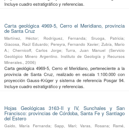
Incluye cuadro estratigráfico y referencias.
Carta geológica 4969-5, Cerro el Meridiano, provincia
de Santa Cruz
Martínez, Héctor
;
Rodríguez, Fernanda
;
Sruoga, Patricia
;
Giacosa, Raúl Eduardo
;
Pereyra, Fernando Xavier
;
Zubía, Mario
A.
;
Chernicoff, Carlos Jorge
;
Turra, Juan Manuel
(
Servicio
Geológico Minero Argentino. Instituto de Geología y Recursos
Minerales.
,
2006
)
Carta geológica 4969-5, Cerro el Meridiano, perteneciente a la
provincia de Santa Cruz, realizado en escala 1:100.000 con
proyección Gauss-Krüger y sistema de referencia Posgar 94.
Incluye cuadro estratigráfico y referencias.
Hojas Geológicas 3163-II y IV, Sunchales y San
Francisco: provincias de Córdoba, Santa Fe y Santiago
del Estero
Gaido, María Fernanda
;
Sapp, Mari
;
Varas, Rosana
;
Ramé,