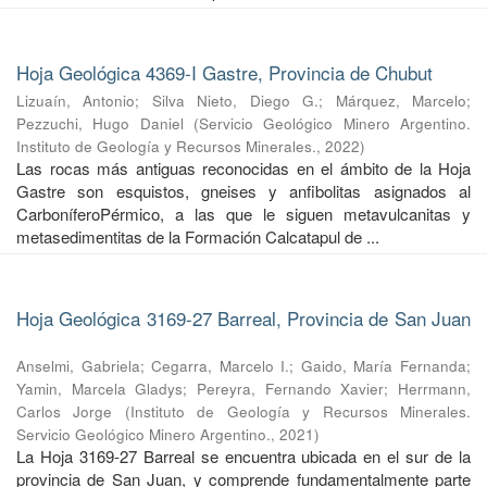
Hoja Geológica 4369-I Gastre, Provincia de Chubut
Lizuaín, Antonio
;
Silva Nieto, Diego G.
;
Márquez, Marcelo
;
Pezzuchi, Hugo Daniel
(
Servicio Geológico Minero Argentino.
Instituto de Geología y Recursos Minerales.
,
2022
)
Las rocas más antiguas reconocidas en el ámbito de la Hoja
Gastre son esquistos, gneises y anfibolitas asignados al
CarboníferoPérmico, a las que le siguen metavulcanitas y
metasedimentitas de la Formación Calcatapul de ...
Hoja Geológica 3169-27 Barreal, Provincia de San Juan
Anselmi, Gabriela
;
Cegarra, Marcelo I.
;
Gaido, María Fernanda
;
Yamin, Marcela Gladys
;
Pereyra, Fernando Xavier
;
Herrmann,
Carlos Jorge
(
Instituto de Geología y Recursos Minerales.
Servicio Geológico Minero Argentino.
,
2021
)
La Hoja 3169-27 Barreal se encuentra ubicada en el sur de la
provincia de San Juan, y comprende fundamentalmente parte