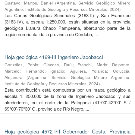
Gustavo
;
Martos, Daniel
(
Argentina. Servicio Geológico Minero
Argentino. Instituto de Geología y Recursos Minerales
,
2024
)
Las Cartas Geológicas Sunchales (3163-II) y San Francisco
(3163-IV), a escala 1:250.000, están situadas en la provincia
geológica Llanura Chaco Pampeana, abarcando parte de la
región nororiental de la provincia de Córdoba, ...
Hoja geológica 4169-III Ingeniero Jacobacci
González, Pablo
;
Giacosa, Raúl
;
Franchi, Mario
;
Dalponte,
Marcelo
;
Hernando, Ignacio
;
Aguilera, Yolanda
;
Coluccia,
Alejandra
(
Argentina. Servicio Geológico Minero Argentino.
Instituto de Geología y Recursos Minerales
,
2024
)
Esta contribución está compuesta por un mapa geológico a
escala 1: 250.000 de la zona de Ingeniero Jacobacci y sus
alrededores, en el norte de la Patagonia (41°00’-42°00’ S /
69°00’-70°30’ O, provincia de Río Negro, ...
Hoja geológica 4572-I/II Gobernador Costa, Provincia