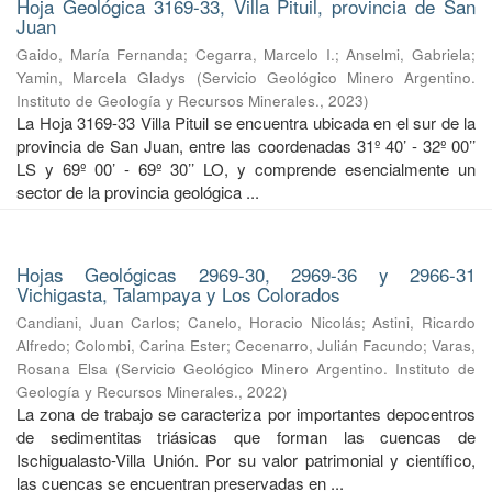
Hoja Geológica 3169-33, Villa Pituil, provincia de San
Juan
Gaido, María Fernanda
;
Cegarra, Marcelo I.
;
Anselmi, Gabriela
;
Yamin, Marcela Gladys
(
Servicio Geológico Minero Argentino.
Instituto de Geología y Recursos Minerales.
,
2023
)
La Hoja 3169-33 Villa Pituil se encuentra ubicada en el sur de la
provincia de San Juan, entre las coordenadas 31º 40’ - 32º 00’’
LS y 69º 00’ - 69º 30’’ LO, y comprende esencialmente un
sector de la provincia geológica ...
Hojas Geológicas 2969-30, 2969-36 y 2966-31
Vichigasta, Talampaya y Los Colorados
Candiani, Juan Carlos
;
Canelo, Horacio Nicolás
;
Astini, Ricardo
Alfredo
;
Colombi, Carina Ester
;
Cecenarro, Julián Facundo
;
Varas,
Rosana Elsa
(
Servicio Geológico Minero Argentino. Instituto de
Geología y Recursos Minerales.
,
2022
)
La zona de trabajo se caracteriza por importantes depocentros
de sedimentitas triásicas que forman las cuencas de
Ischigualasto-Villa Unión. Por su valor patrimonial y cientíﬁco,
las cuencas se encuentran preservadas en ...