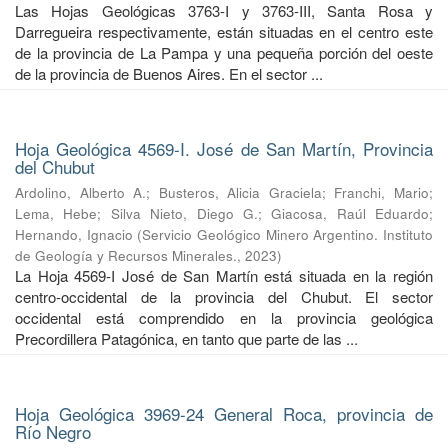
Las Hojas Geológicas 3763-I y 3763-III, Santa Rosa y
Darregueira respectivamente, están situadas en el centro este
de la provincia de La Pampa y una pequeña porción del oeste
de la provincia de Buenos Aires. En el sector ...
Hoja Geológica 4569-I. José de San Martín, Provincia
del Chubut
Ardolino, Alberto A.
;
Busteros, Alicia Graciela
;
Franchi, Mario
;
Lema, Hebe
;
Silva Nieto, Diego G.
;
Giacosa, Raúl Eduardo
;
Hernando, Ignacio
(
Servicio Geológico Minero Argentino. Instituto
de Geología y Recursos Minerales.
,
2023
)
La Hoja 4569-I José de San Martín está situada en la región
centro-occidental de la provincia del Chubut. El sector
occidental está comprendido en la provincia geológica
Precordillera Patagónica, en tanto que parte de las ...
Hoja Geológica 3969-24 General Roca, provincia de
Río Negro