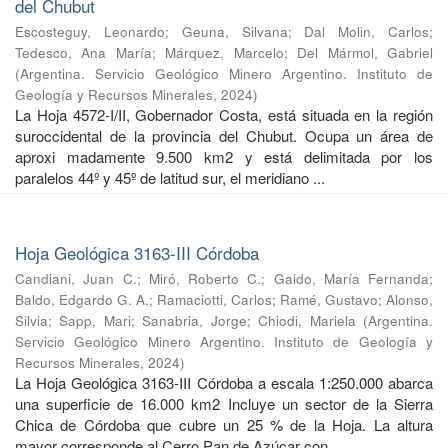
del Chubut
Escosteguy, Leonardo
;
Geuna, Silvana
;
Dal Molin, Carlos
;
Tedesco, Ana María
;
Márquez, Marcelo
;
Del Mármol, Gabriel
(
Argentina. Servicio Geológico Minero Argentino. Instituto de
Geología y Recursos Minerales
,
2024
)
La Hoja 4572-I/II, Gobernador Costa, está situada en la región
suroccidental de la provincia del Chubut. Ocupa un área de
aproxi madamente 9.500 km2 y está delimitada por los
paralelos 44º y 45º de latitud sur, el meridiano ...
Hoja Geológica 3163-III Córdoba
Candiani, Juan C.
;
Miró, Roberto C.
;
Gaido, María Fernanda
;
Baldo, Edgardo G. A.
;
Ramaciotti, Carlos
;
Ramé, Gustavo
;
Alonso,
Silvia
;
Sapp, Mari
;
Sanabria, Jorge
;
Chiodi, Mariela
(
Argentina.
Servicio Geológico Minero Argentino. Instituto de Geología y
Recursos Minerales
,
2024
)
La Hoja Geológica 3163-III Córdoba a escala 1:250.000 abarca
una superficie de 16.000 km2 Incluye un sector de la Sierra
Chica de Córdoba que cubre un 25 % de la Hoja. La altura
mayor corresponde al Cerro Pan de Azúcar con ...