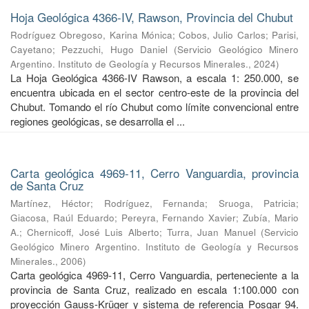
Hoja Geológica 4366-IV, Rawson, Provincia del Chubut
Rodríguez Obregoso, Karina Mónica
;
Cobos, Julio Carlos
;
Parisi,
Cayetano
;
Pezzuchi, Hugo Daniel
(
Servicio Geológico Minero
Argentino. Instituto de Geología y Recursos Minerales.
,
2024
)
La Hoja Geológica 4366-IV Rawson, a escala 1: 250.000, se
encuentra ubicada en el sector centro-este de la provincia del
Chubut. Tomando el río Chubut como límite convencional entre
regiones geológicas, se desarrolla el ...
Carta geológica 4969-11, Cerro Vanguardia, provincia
de Santa Cruz
Martínez, Héctor
;
Rodríguez, Fernanda
;
Sruoga, Patricia
;
Giacosa, Raúl Eduardo
;
Pereyra, Fernando Xavier
;
Zubía, Mario
A.
;
Chernicoff, José Luis Alberto
;
Turra, Juan Manuel
(
Servicio
Geológico Minero Argentino. Instituto de Geología y Recursos
Minerales.
,
2006
)
Carta geológica 4969-11, Cerro Vanguardia, perteneciente a la
provincia de Santa Cruz, realizado en escala 1:100.000 con
proyección Gauss-Krüger y sistema de referencia Posgar 94.