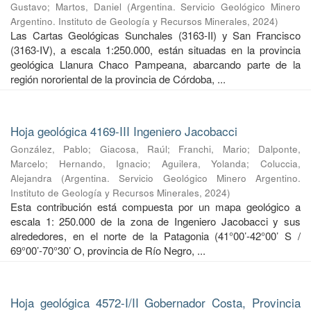
Gustavo
;
Martos, Daniel
(
Argentina. Servicio Geológico Minero
Argentino. Instituto de Geología y Recursos Minerales
,
2024
)
Las Cartas Geológicas Sunchales (3163-II) y San Francisco
(3163-IV), a escala 1:250.000, están situadas en la provincia
geológica Llanura Chaco Pampeana, abarcando parte de la
región nororiental de la provincia de Córdoba, ...
Hoja geológica 4169-III Ingeniero Jacobacci
González, Pablo
;
Giacosa, Raúl
;
Franchi, Mario
;
Dalponte,
Marcelo
;
Hernando, Ignacio
;
Aguilera, Yolanda
;
Coluccia,
Alejandra
(
Argentina. Servicio Geológico Minero Argentino.
Instituto de Geología y Recursos Minerales
,
2024
)
Esta contribución está compuesta por un mapa geológico a
escala 1: 250.000 de la zona de Ingeniero Jacobacci y sus
alrededores, en el norte de la Patagonia (41°00’-42°00’ S /
69°00’-70°30’ O, provincia de Río Negro, ...
Hoja geológica 4572-I/II Gobernador Costa, Provincia