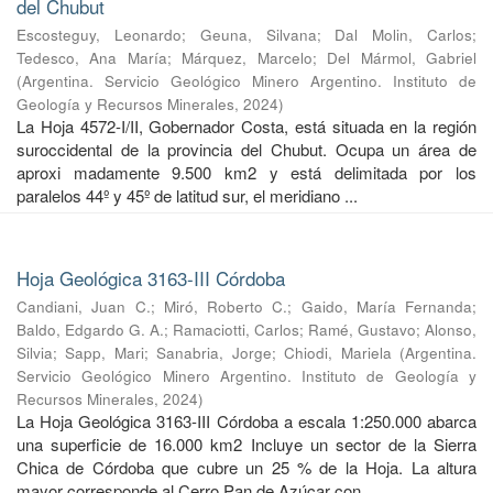
del Chubut
Escosteguy, Leonardo
;
Geuna, Silvana
;
Dal Molin, Carlos
;
Tedesco, Ana María
;
Márquez, Marcelo
;
Del Mármol, Gabriel
(
Argentina. Servicio Geológico Minero Argentino. Instituto de
Geología y Recursos Minerales
,
2024
)
La Hoja 4572-I/II, Gobernador Costa, está situada en la región
suroccidental de la provincia del Chubut. Ocupa un área de
aproxi madamente 9.500 km2 y está delimitada por los
paralelos 44º y 45º de latitud sur, el meridiano ...
Hoja Geológica 3163-III Córdoba
Candiani, Juan C.
;
Miró, Roberto C.
;
Gaido, María Fernanda
;
Baldo, Edgardo G. A.
;
Ramaciotti, Carlos
;
Ramé, Gustavo
;
Alonso,
Silvia
;
Sapp, Mari
;
Sanabria, Jorge
;
Chiodi, Mariela
(
Argentina.
Servicio Geológico Minero Argentino. Instituto de Geología y
Recursos Minerales
,
2024
)
La Hoja Geológica 3163-III Córdoba a escala 1:250.000 abarca
una superficie de 16.000 km2 Incluye un sector de la Sierra
Chica de Córdoba que cubre un 25 % de la Hoja. La altura
mayor corresponde al Cerro Pan de Azúcar con ...