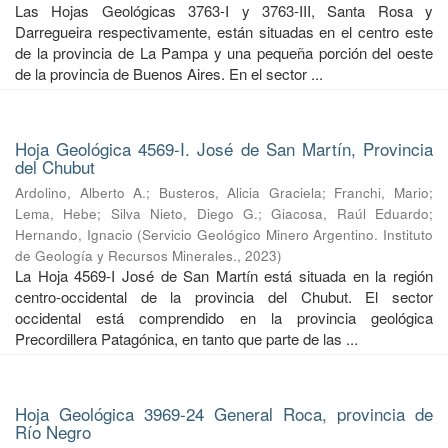
Las Hojas Geológicas 3763-I y 3763-III, Santa Rosa y
Darregueira respectivamente, están situadas en el centro este
de la provincia de La Pampa y una pequeña porción del oeste
de la provincia de Buenos Aires. En el sector ...
Hoja Geológica 4569-I. José de San Martín, Provincia
del Chubut
Ardolino, Alberto A.
;
Busteros, Alicia Graciela
;
Franchi, Mario
;
Lema, Hebe
;
Silva Nieto, Diego G.
;
Giacosa, Raúl Eduardo
;
Hernando, Ignacio
(
Servicio Geológico Minero Argentino. Instituto
de Geología y Recursos Minerales.
,
2023
)
La Hoja 4569-I José de San Martín está situada en la región
centro-occidental de la provincia del Chubut. El sector
occidental está comprendido en la provincia geológica
Precordillera Patagónica, en tanto que parte de las ...
Hoja Geológica 3969-24 General Roca, provincia de
Río Negro