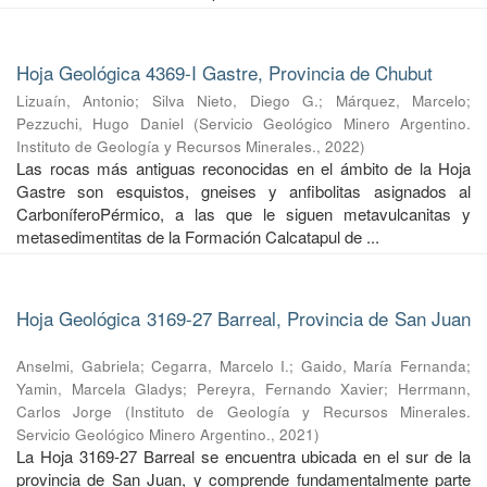
Hoja Geológica 4369-I Gastre, Provincia de Chubut
Lizuaín, Antonio
;
Silva Nieto, Diego G.
;
Márquez, Marcelo
;
Pezzuchi, Hugo Daniel
(
Servicio Geológico Minero Argentino.
Instituto de Geología y Recursos Minerales.
,
2022
)
Las rocas más antiguas reconocidas en el ámbito de la Hoja
Gastre son esquistos, gneises y anfibolitas asignados al
CarboníferoPérmico, a las que le siguen metavulcanitas y
metasedimentitas de la Formación Calcatapul de ...
Hoja Geológica 3169-27 Barreal, Provincia de San Juan
Anselmi, Gabriela
;
Cegarra, Marcelo I.
;
Gaido, María Fernanda
;
Yamin, Marcela Gladys
;
Pereyra, Fernando Xavier
;
Herrmann,
Carlos Jorge
(
Instituto de Geología y Recursos Minerales.
Servicio Geológico Minero Argentino.
,
2021
)
La Hoja 3169-27 Barreal se encuentra ubicada en el sur de la
provincia de San Juan, y comprende fundamentalmente parte