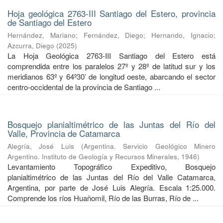
Hoja geológica 2763-III Santiago del Estero, provincia
de Santiago del Estero
Hernández, Mariano
;
Fernández, Diego
;
Hernando, Ignacio
;
Azcurra, Diego
(
2025
)
La Hoja Geológica 2763-III Santiago del Estero está
comprendida entre los paralelos 27º y 28º de latitud sur y los
meridianos 63º y 64º30’ de longitud oeste, abarcando el sector
centro-occidental de la provincia de Santiago ...
Bosquejo planialtimétrico de las Juntas del Río del
Valle, Provincia de Catamarca
Alegría, José Luis
(
Argentina. Servicio Geológico Minero
Argentino. Instituto de Geología y Recursos Minerales
,
1946
)
Levantamiento Topográfico Expeditivo, Bosquejo
planialtimétrico de las Juntas del Río del Valle Catamarca,
Argentina, por parte de José Luis Alegría. Escala 1:25.000.
Comprende los ríos Huañomil, Río de las Burras, Río de ...