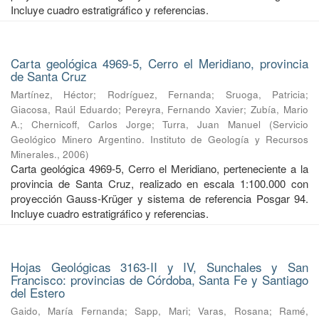
Incluye cuadro estratigráfico y referencias.
Carta geológica 4969-5, Cerro el Meridiano, provincia
de Santa Cruz
Martínez, Héctor
;
Rodríguez, Fernanda
;
Sruoga, Patricia
;
Giacosa, Raúl Eduardo
;
Pereyra, Fernando Xavier
;
Zubía, Mario
A.
;
Chernicoff, Carlos Jorge
;
Turra, Juan Manuel
(
Servicio
Geológico Minero Argentino. Instituto de Geología y Recursos
Minerales.
,
2006
)
Carta geológica 4969-5, Cerro el Meridiano, perteneciente a la
provincia de Santa Cruz, realizado en escala 1:100.000 con
proyección Gauss-Krüger y sistema de referencia Posgar 94.
Incluye cuadro estratigráfico y referencias.
Hojas Geológicas 3163-II y IV, Sunchales y San
Francisco: provincias de Córdoba, Santa Fe y Santiago
del Estero
Gaido, María Fernanda
;
Sapp, Mari
;
Varas, Rosana
;
Ramé,