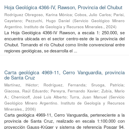
Hoja Geológica 4366-IV, Rawson, Provincia del Chubut
Rodríguez Obregoso, Karina Mónica
;
Cobos, Julio Carlos
;
Parisi,
Cayetano
;
Pezzuchi, Hugo Daniel
(
Servicio Geológico Minero
Argentino. Instituto de Geología y Recursos Minerales.
,
2024
)
La Hoja Geológica 4366-IV Rawson, a escala 1: 250.000, se
encuentra ubicada en el sector centro-este de la provincia del
Chubut. Tomando el río Chubut como límite convencional entre
regiones geológicas, se desarrolla el ...
Carta geológica 4969-11, Cerro Vanguardia, provincia
de Santa Cruz
Martínez, Héctor
;
Rodríguez, Fernanda
;
Sruoga, Patricia
;
Giacosa, Raúl Eduardo
;
Pereyra, Fernando Xavier
;
Zubía, Mario
A.
;
Chernicoff, José Luis Alberto
;
Turra, Juan Manuel
(
Servicio
Geológico Minero Argentino. Instituto de Geología y Recursos
Minerales.
,
2006
)
Carta geológica 4969-11, Cerro Vanguardia, perteneciente a la
provincia de Santa Cruz, realizado en escala 1:100.000 con
proyección Gauss-Krüger y sistema de referencia Posgar 94.