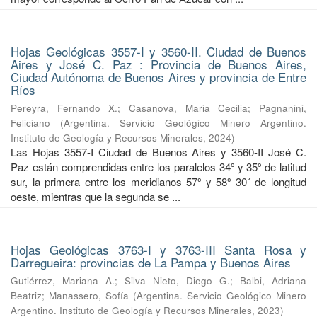
Hojas Geológicas 3557-I y 3560-II. Ciudad de Buenos
Aires y José C. Paz : Provincia de Buenos Aires,
Ciudad Autónoma de Buenos Aires y provincia de Entre
Ríos
Pereyra, Fernando X.
;
Casanova, Maria Cecilia
;
Pagnanini,
Feliciano
(
Argentina. Servicio Geológico Minero Argentino.
Instituto de Geología y Recursos Minerales
,
2024
)
Las Hojas 3557-I Ciudad de Buenos Aires y 3560-II José C.
Paz están comprendidas entre los paralelos 34º y 35º de latitud
sur, la primera entre los meridianos 57º y 58º 30´ de longitud
oeste, mientras que la segunda se ...
Hojas Geológicas 3763-I y 3763-III Santa Rosa y
Darregueira: provincias de La Pampa y Buenos Aires
Gutiérrez, Mariana A.
;
Silva Nieto, Diego G.
;
Balbi, Adriana
Beatriz
;
Manassero, Sofía
(
Argentina. Servicio Geológico Minero
Argentino. Instituto de Geología y Recursos Minerales
,
2023
)