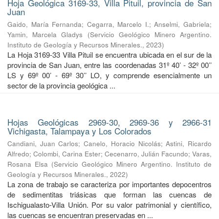
Hoja Geológica 3169-33, Villa Pituil, provincia de San
Juan
Gaido, María Fernanda
;
Cegarra, Marcelo I.
;
Anselmi, Gabriela
;
Yamin, Marcela Gladys
(
Servicio Geológico Minero Argentino.
Instituto de Geología y Recursos Minerales.
,
2023
)
La Hoja 3169-33 Villa Pituil se encuentra ubicada en el sur de la
provincia de San Juan, entre las coordenadas 31º 40’ - 32º 00’’
LS y 69º 00’ - 69º 30’’ LO, y comprende esencialmente un
sector de la provincia geológica ...
Hojas Geológicas 2969-30, 2969-36 y 2966-31
Vichigasta, Talampaya y Los Colorados
Candiani, Juan Carlos
;
Canelo, Horacio Nicolás
;
Astini, Ricardo
Alfredo
;
Colombi, Carina Ester
;
Cecenarro, Julián Facundo
;
Varas,
Rosana Elsa
(
Servicio Geológico Minero Argentino. Instituto de
Geología y Recursos Minerales.
,
2022
)
La zona de trabajo se caracteriza por importantes depocentros
de sedimentitas triásicas que forman las cuencas de
Ischigualasto-Villa Unión. Por su valor patrimonial y cientíﬁco,
las cuencas se encuentran preservadas en ...