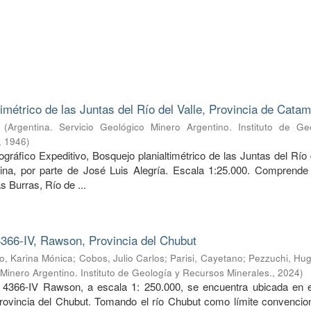
timétrico de las Juntas del Río del Valle, Provincia de Cata
(
Argentina. Servicio Geológico Minero Argentino. Instituto de Ge
,
1946
)
ráfico Expeditivo, Bosquejo planialtimétrico de las Juntas del Río 
ina, por parte de José Luis Alegría. Escala 1:25.000. Comprende 
s Burras, Río de ...
366-IV, Rawson, Provincia del Chubut
, Karina Mónica
;
Cobos, Julio Carlos
;
Parisi, Cayetano
;
Pezzuchi, Hug
 Minero Argentino. Instituto de Geología y Recursos Minerales.
,
2024
)
 4366-IV Rawson, a escala 1: 250.000, se encuentra ubicada en e
provincia del Chubut. Tomando el río Chubut como límite convencion