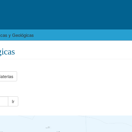
icas y Geológicas
icas
aterias
Ir