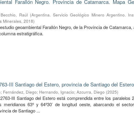
ental Farallón Negro. Provincia de Catamarca. Mapa Ge
;
Becchio, Raúl
(
Argentina. Servicio Geológico Minero Argentino. Ins
s Minerales
,
2018
)
estudio geoambiental Farallón Negro, de la Provincia de Catamarca, 
columna estratigráfica.
763-III Santiago del Estero, provincia de Santiago del Ester
o
;
Fernández, Diego
;
Hernando, Ignacio
;
Azcurra, Diego
(
2025
)
2763-III Santiago del Estero está comprendida entre los paralelos 2
os meridianos 63º y 64º30’ de longitud oeste, abarcando el sector
vincia de Santiago ...