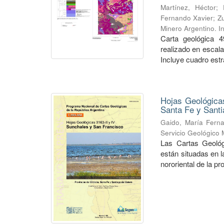
Martínez, Héctor
;
Fernando Xavier
;
Zu
Minero Argentino. I
Carta geológica 4
realizado en escal
Incluye cuadro estra
Hojas Geológicas
Santa Fe y Santi
Gaido, María Fern
Servicio Geológico 
Las Cartas Geológ
están situadas en 
nororiental de la pr