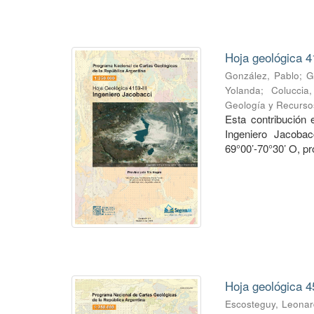
Hoja geológica 4
González, Pablo
;
G
Yolanda
;
Coluccia
Geología y Recurso
Esta contribución
Ingeniero Jacobac
69°00’-70°30’ O, pr
Hoja geológica 4
Escosteguy, Leona