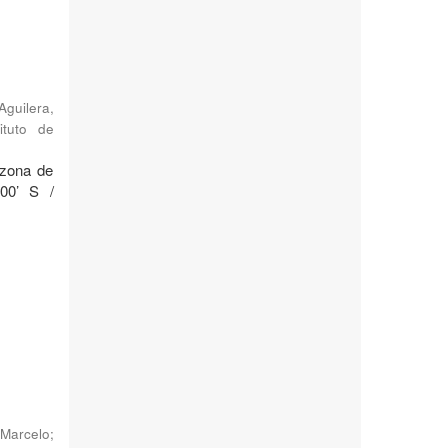
Aguilera,
ituto de
 zona de
°00’ S /
Marcelo
;