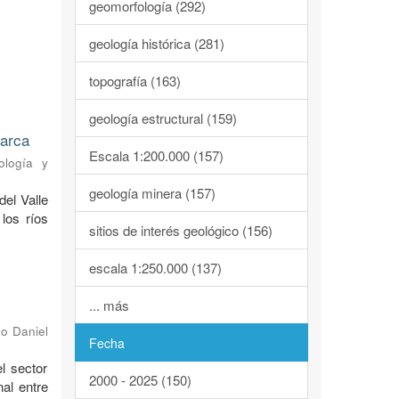
geomorfología (292)
geología histórica (281)
topografía (163)
geología estructural (159)
marca
Escala 1:200.000 (157)
ología y
geología minera (157)
del Valle
los ríos
sitios de interés geológico (156)
escala 1:250.000 (137)
... más
o Daniel
Fecha
l sector
2000 - 2025 (150)
al entre