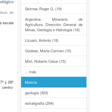
ológico
Skirrow, Roger G. (19)
tituto de
Argentina. Ministerio de
a escala
Agricultura. Dirección General de
Minas, Geología e Hidrología (18)
Lizuaín, Antonio (18)
Godeas, Marta Carmen (15)
Miró, Roberto César (15)
o
... más
7º y 28º
Materia
 centro-
geología (303)
estratigrafía (294)