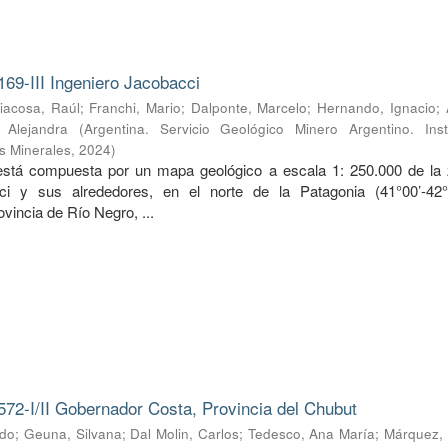
169-III Ingeniero Jacobacci
iacosa, Raúl
;
Franchi, Mario
;
Dalponte, Marcelo
;
Hernando, Ignacio
;
, Alejandra
(
Argentina. Servicio Geológico Minero Argentino. Inst
s Minerales
,
2024
)
 está compuesta por un mapa geológico a escala 1: 250.000 de la
ci y sus alrededores, en el norte de la Patagonia (41°00’-42
ovincia de Río Negro, ...
572-I/II Gobernador Costa, Provincia del Chubut
rdo
;
Geuna, Silvana
;
Dal Molin, Carlos
;
Tedesco, Ana María
;
Márquez, 