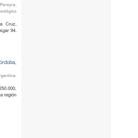
Pereyra,
Geológico
ta Cruz,
sgar 94.
órdoba,
rgentina.
250.000,
a región