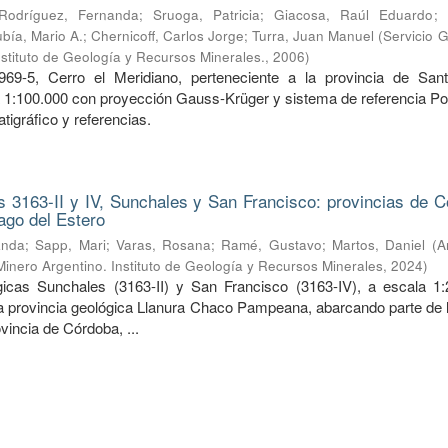
Rodríguez, Fernanda
;
Sruoga, Patricia
;
Giacosa, Raúl Eduardo
;
bía, Mario A.
;
Chernicoff, Carlos Jorge
;
Turra, Juan Manuel
(
Servicio 
nstituto de Geología y Recursos Minerales.
,
2006
)
969-5, Cerro el Meridiano, perteneciente a la provincia de San
a 1:100.000 con proyección Gauss-Krüger y sistema de referencia Po
tigráfico y referencias.
 3163-II y IV, Sunchales y San Francisco: provincias de C
ago del Estero
anda
;
Sapp, Mari
;
Varas, Rosana
;
Ramé, Gustavo
;
Martos, Daniel
(
A
Minero Argentino. Instituto de Geología y Recursos Minerales
,
2024
)
icas Sunchales (3163-II) y San Francisco (3163-IV), a escala 1:
la provincia geológica Llanura Chaco Pampeana, abarcando parte de l
ovincia de Córdoba, ...