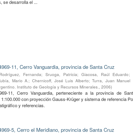
 se desarrolla el ...
4969-11, Cerro Vanguardia, provincia de Santa Cruz
Rodríguez, Fernanda
;
Sruoga, Patricia
;
Giacosa, Raúl Eduardo
;
Zubía, Mario A.
;
Chernicoff, José Luis Alberto
;
Turra, Juan Manuel
gentino. Instituto de Geología y Recursos Minerales.
,
2006
)
969-11, Cerro Vanguardia, perteneciente a la provincia de San
a 1:100.000 con proyección Gauss-Krüger y sistema de referencia Po
tigráfico y referencias.
4969-5, Cerro el Meridiano, provincia de Santa Cruz