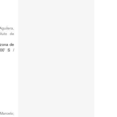
Aguilera,
ituto de
 zona de
°00’ S /
Marcelo
;