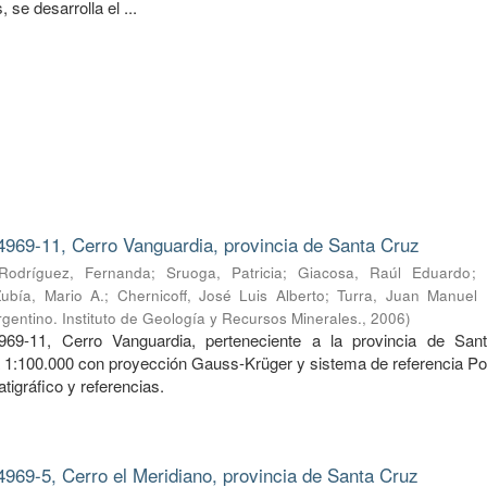
 se desarrolla el ...
4969-11, Cerro Vanguardia, provincia de Santa Cruz
Rodríguez, Fernanda
;
Sruoga, Patricia
;
Giacosa, Raúl Eduardo
;
Zubía, Mario A.
;
Chernicoff, José Luis Alberto
;
Turra, Juan Manuel
gentino. Instituto de Geología y Recursos Minerales.
,
2006
)
969-11, Cerro Vanguardia, perteneciente a la provincia de San
a 1:100.000 con proyección Gauss-Krüger y sistema de referencia Po
tigráfico y referencias.
4969-5, Cerro el Meridiano, provincia de Santa Cruz