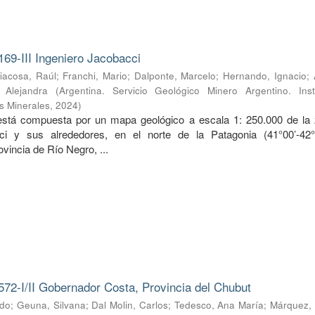
169-III Ingeniero Jacobacci
iacosa, Raúl
;
Franchi, Mario
;
Dalponte, Marcelo
;
Hernando, Ignacio
;
, Alejandra
(
Argentina. Servicio Geológico Minero Argentino. Inst
s Minerales
,
2024
)
 está compuesta por un mapa geológico a escala 1: 250.000 de la
ci y sus alrededores, en el norte de la Patagonia (41°00’-42
ovincia de Río Negro, ...
572-I/II Gobernador Costa, Provincia del Chubut
rdo
;
Geuna, Silvana
;
Dal Molin, Carlos
;
Tedesco, Ana María
;
Márquez, 