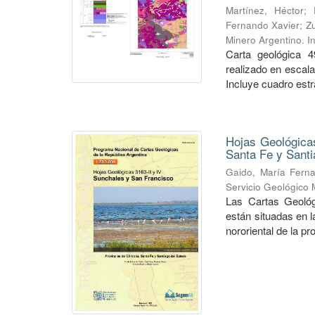
Martínez, Héctor
;
Fernando Xavier
;
Zu
Minero Argentino. I
Carta geológica 4
realizado en escal
Incluye cuadro estra
Hojas Geológicas
Santa Fe y Santi
Gaido, María Fern
Servicio Geológico 
Las Cartas Geológ
están situadas en 
nororiental de la pr