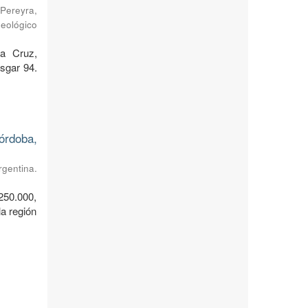
Pereyra,
Geológico
ta Cruz,
sgar 94.
órdoba,
rgentina.
250.000,
a región