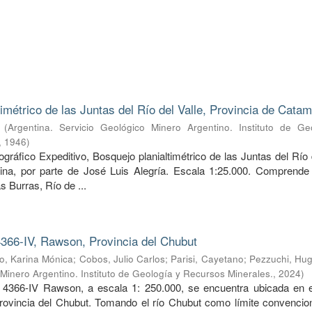
timétrico de las Juntas del Río del Valle, Provincia de Cata
(
Argentina. Servicio Geológico Minero Argentino. Instituto de Ge
,
1946
)
ráfico Expeditivo, Bosquejo planialtimétrico de las Juntas del Río 
ina, por parte de José Luis Alegría. Escala 1:25.000. Comprende 
s Burras, Río de ...
366-IV, Rawson, Provincia del Chubut
, Karina Mónica
;
Cobos, Julio Carlos
;
Parisi, Cayetano
;
Pezzuchi, Hug
 Minero Argentino. Instituto de Geología y Recursos Minerales.
,
2024
)
 4366-IV Rawson, a escala 1: 250.000, se encuentra ubicada en e
provincia del Chubut. Tomando el río Chubut como límite convencion