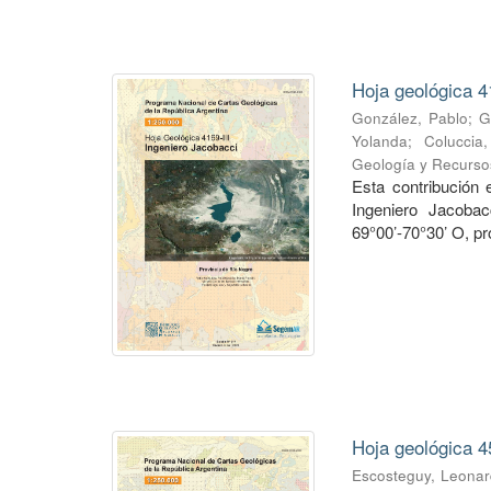
Hoja geológica 4
González, Pablo
;
G
Yolanda
;
Coluccia
Geología y Recurso
Esta contribución
Ingeniero Jacobac
69°00’-70°30’ O, pr
Hoja geológica 4
Escosteguy, Leona