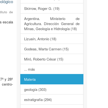
ológico
Skirrow, Roger G. (19)
tituto de
Argentina. Ministerio de
a escala
Agricultura. Dirección General de
Minas, Geología e Hidrología (18)
Lizuaín, Antonio (18)
Godeas, Marta Carmen (15)
Miró, Roberto César (15)
o
... más
7º y 28º
Materia
 centro-
geología (303)
estratigrafía (294)