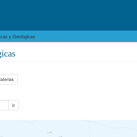
icas y Geológicas
icas
aterias
Ir