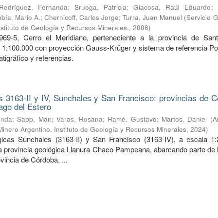
Rodríguez, Fernanda
;
Sruoga, Patricia
;
Giacosa, Raúl Eduardo
;
bía, Mario A.
;
Chernicoff, Carlos Jorge
;
Turra, Juan Manuel
(
Servicio 
nstituto de Geología y Recursos Minerales.
,
2006
)
969-5, Cerro el Meridiano, perteneciente a la provincia de San
a 1:100.000 con proyección Gauss-Krüger y sistema de referencia Po
tigráfico y referencias.
 3163-II y IV, Sunchales y San Francisco: provincias de C
ago del Estero
anda
;
Sapp, Mari
;
Varas, Rosana
;
Ramé, Gustavo
;
Martos, Daniel
(
A
Minero Argentino. Instituto de Geología y Recursos Minerales
,
2024
)
icas Sunchales (3163-II) y San Francisco (3163-IV), a escala 1:
la provincia geológica Llanura Chaco Pampeana, abarcando parte de l
ovincia de Córdoba, ...