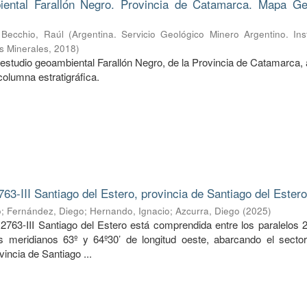
ental Farallón Negro. Provincia de Catamarca. Mapa Ge
;
Becchio, Raúl
(
Argentina. Servicio Geológico Minero Argentino. Ins
s Minerales
,
2018
)
estudio geoambiental Farallón Negro, de la Provincia de Catamarca, 
columna estratigráfica.
763-III Santiago del Estero, provincia de Santiago del Ester
o
;
Fernández, Diego
;
Hernando, Ignacio
;
Azcurra, Diego
(
2025
)
2763-III Santiago del Estero está comprendida entre los paralelos 2
os meridianos 63º y 64º30’ de longitud oeste, abarcando el sector
vincia de Santiago ...