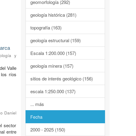
geomorfología (292)
geología histórica (281)
topografía (163)
geología estructural (159)
marca
Escala 1:200.000 (157)
ología y
geología minera (157)
del Valle
los ríos
sitios de interés geológico (156)
escala 1:250.000 (137)
... más
o Daniel
Fecha
l sector
2000 - 2025 (150)
al entre