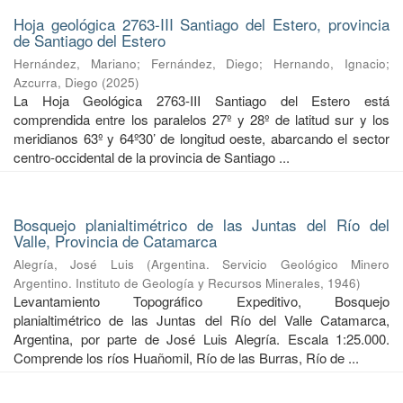
Hoja geológica 2763-III Santiago del Estero, provincia
de Santiago del Estero
Hernández, Mariano
;
Fernández, Diego
;
Hernando, Ignacio
;
Azcurra, Diego
(
2025
)
La Hoja Geológica 2763-III Santiago del Estero está
comprendida entre los paralelos 27º y 28º de latitud sur y los
meridianos 63º y 64º30’ de longitud oeste, abarcando el sector
centro-occidental de la provincia de Santiago ...
Bosquejo planialtimétrico de las Juntas del Río del
Valle, Provincia de Catamarca
Alegría, José Luis
(
Argentina. Servicio Geológico Minero
Argentino. Instituto de Geología y Recursos Minerales
,
1946
)
Levantamiento Topográfico Expeditivo, Bosquejo
planialtimétrico de las Juntas del Río del Valle Catamarca,
Argentina, por parte de José Luis Alegría. Escala 1:25.000.
Comprende los ríos Huañomil, Río de las Burras, Río de ...