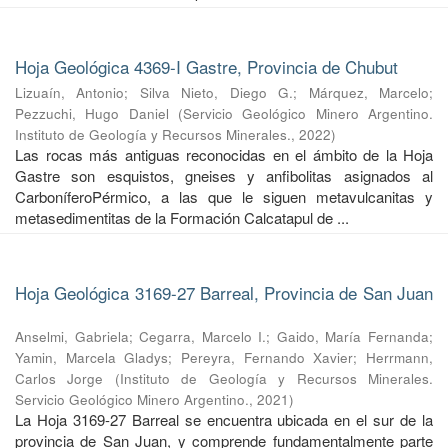
Hoja Geológica 4369-I Gastre, Provincia de Chubut
Lizuaín, Antonio
;
Silva Nieto, Diego G.
;
Márquez, Marcelo
;
Pezzuchi, Hugo Daniel
(
Servicio Geológico Minero Argentino.
Instituto de Geología y Recursos Minerales.
,
2022
)
Las rocas más antiguas reconocidas en el ámbito de la Hoja
Gastre son esquistos, gneises y anfibolitas asignados al
CarboníferoPérmico, a las que le siguen metavulcanitas y
metasedimentitas de la Formación Calcatapul de ...
Hoja Geológica 3169-27 Barreal, Provincia de San Juan
Anselmi, Gabriela
;
Cegarra, Marcelo I.
;
Gaido, María Fernanda
;
Yamin, Marcela Gladys
;
Pereyra, Fernando Xavier
;
Herrmann,
Carlos Jorge
(
Instituto de Geología y Recursos Minerales.
Servicio Geológico Minero Argentino.
,
2021
)
La Hoja 3169-27 Barreal se encuentra ubicada en el sur de la
provincia de San Juan, y comprende fundamentalmente parte