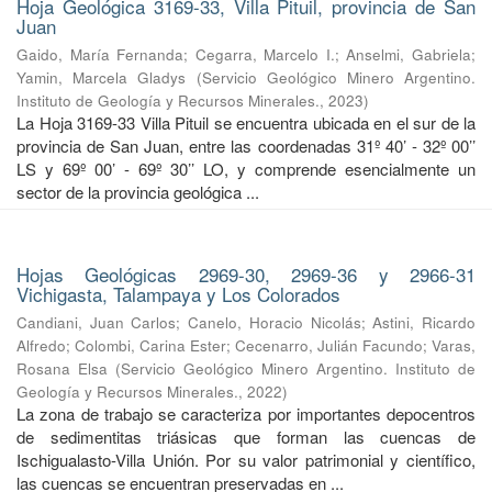
Hoja Geológica 3169-33, Villa Pituil, provincia de San
Juan
Gaido, María Fernanda
;
Cegarra, Marcelo I.
;
Anselmi, Gabriela
;
Yamin, Marcela Gladys
(
Servicio Geológico Minero Argentino.
Instituto de Geología y Recursos Minerales.
,
2023
)
La Hoja 3169-33 Villa Pituil se encuentra ubicada en el sur de la
provincia de San Juan, entre las coordenadas 31º 40’ - 32º 00’’
LS y 69º 00’ - 69º 30’’ LO, y comprende esencialmente un
sector de la provincia geológica ...
Hojas Geológicas 2969-30, 2969-36 y 2966-31
Vichigasta, Talampaya y Los Colorados
Candiani, Juan Carlos
;
Canelo, Horacio Nicolás
;
Astini, Ricardo
Alfredo
;
Colombi, Carina Ester
;
Cecenarro, Julián Facundo
;
Varas,
Rosana Elsa
(
Servicio Geológico Minero Argentino. Instituto de
Geología y Recursos Minerales.
,
2022
)
La zona de trabajo se caracteriza por importantes depocentros
de sedimentitas triásicas que forman las cuencas de
Ischigualasto-Villa Unión. Por su valor patrimonial y cientíﬁco,
las cuencas se encuentran preservadas en ...