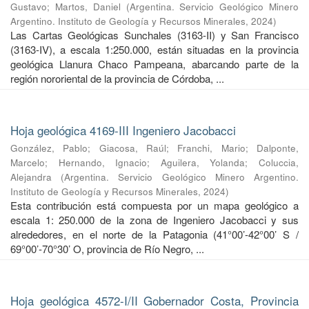
Gustavo
;
Martos, Daniel
(
Argentina. Servicio Geológico Minero
Argentino. Instituto de Geología y Recursos Minerales
,
2024
)
Las Cartas Geológicas Sunchales (3163-II) y San Francisco
(3163-IV), a escala 1:250.000, están situadas en la provincia
geológica Llanura Chaco Pampeana, abarcando parte de la
región nororiental de la provincia de Córdoba, ...
Hoja geológica 4169-III Ingeniero Jacobacci
González, Pablo
;
Giacosa, Raúl
;
Franchi, Mario
;
Dalponte,
Marcelo
;
Hernando, Ignacio
;
Aguilera, Yolanda
;
Coluccia,
Alejandra
(
Argentina. Servicio Geológico Minero Argentino.
Instituto de Geología y Recursos Minerales
,
2024
)
Esta contribución está compuesta por un mapa geológico a
escala 1: 250.000 de la zona de Ingeniero Jacobacci y sus
alrededores, en el norte de la Patagonia (41°00’-42°00’ S /
69°00’-70°30’ O, provincia de Río Negro, ...
Hoja geológica 4572-I/II Gobernador Costa, Provincia