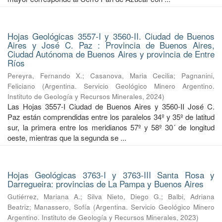
Hojas Geológicas 3557-I y 3560-II. Ciudad de Buenos
Aires y José C. Paz : Provincia de Buenos Aires,
Ciudad Autónoma de Buenos Aires y provincia de Entre
Ríos
Pereyra, Fernando X.
;
Casanova, Maria Cecilia
;
Pagnanini,
Feliciano
(
Argentina. Servicio Geológico Minero Argentino.
Instituto de Geología y Recursos Minerales
,
2024
)
Las Hojas 3557-I Ciudad de Buenos Aires y 3560-II José C.
Paz están comprendidas entre los paralelos 34º y 35º de latitud
sur, la primera entre los meridianos 57º y 58º 30´ de longitud
oeste, mientras que la segunda se ...
Hojas Geológicas 3763-I y 3763-III Santa Rosa y
Darregueira: provincias de La Pampa y Buenos Aires
Gutiérrez, Mariana A.
;
Silva Nieto, Diego G.
;
Balbi, Adriana
Beatriz
;
Manassero, Sofía
(
Argentina. Servicio Geológico Minero
Argentino. Instituto de Geología y Recursos Minerales
,
2023
)