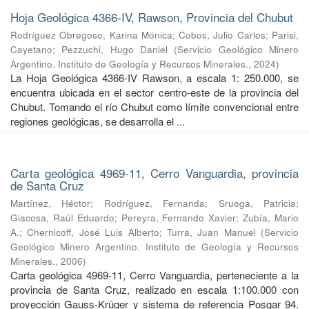
Hoja Geológica 4366-IV, Rawson, Provincia del Chubut
Rodríguez Obregoso, Karina Mónica
;
Cobos, Julio Carlos
;
Parisi,
Cayetano
;
Pezzuchi, Hugo Daniel
(
Servicio Geológico Minero
Argentino. Instituto de Geología y Recursos Minerales.
,
2024
)
La Hoja Geológica 4366-IV Rawson, a escala 1: 250.000, se
encuentra ubicada en el sector centro-este de la provincia del
Chubut. Tomando el río Chubut como límite convencional entre
regiones geológicas, se desarrolla el ...
Carta geológica 4969-11, Cerro Vanguardia, provincia
de Santa Cruz
Martínez, Héctor
;
Rodríguez, Fernanda
;
Sruoga, Patricia
;
Giacosa, Raúl Eduardo
;
Pereyra, Fernando Xavier
;
Zubía, Mario
A.
;
Chernicoff, José Luis Alberto
;
Turra, Juan Manuel
(
Servicio
Geológico Minero Argentino. Instituto de Geología y Recursos
Minerales.
,
2006
)
Carta geológica 4969-11, Cerro Vanguardia, perteneciente a la
provincia de Santa Cruz, realizado en escala 1:100.000 con
proyección Gauss-Krüger y sistema de referencia Posgar 94.