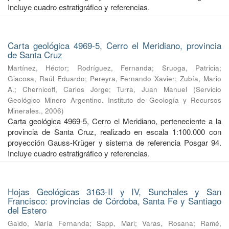
Incluye cuadro estratigráfico y referencias.
Carta geológica 4969-5, Cerro el Meridiano, provincia
de Santa Cruz
Martínez, Héctor
;
Rodríguez, Fernanda
;
Sruoga, Patricia
;
Giacosa, Raúl Eduardo
;
Pereyra, Fernando Xavier
;
Zubía, Mario
A.
;
Chernicoff, Carlos Jorge
;
Turra, Juan Manuel
(
Servicio
Geológico Minero Argentino. Instituto de Geología y Recursos
Minerales.
,
2006
)
Carta geológica 4969-5, Cerro el Meridiano, perteneciente a la
provincia de Santa Cruz, realizado en escala 1:100.000 con
proyección Gauss-Krüger y sistema de referencia Posgar 94.
Incluye cuadro estratigráfico y referencias.
Hojas Geológicas 3163-II y IV, Sunchales y San
Francisco: provincias de Córdoba, Santa Fe y Santiago
del Estero
Gaido, María Fernanda
;
Sapp, Mari
;
Varas, Rosana
;
Ramé,