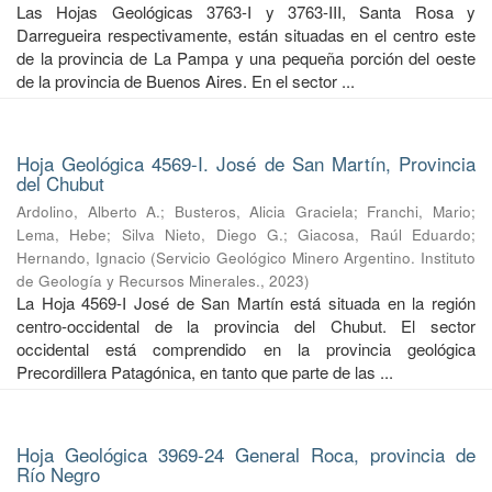
Las Hojas Geológicas 3763-I y 3763-III, Santa Rosa y
Darregueira respectivamente, están situadas en el centro este
de la provincia de La Pampa y una pequeña porción del oeste
de la provincia de Buenos Aires. En el sector ...
Hoja Geológica 4569-I. José de San Martín, Provincia
del Chubut
Ardolino, Alberto A.
;
Busteros, Alicia Graciela
;
Franchi, Mario
;
Lema, Hebe
;
Silva Nieto, Diego G.
;
Giacosa, Raúl Eduardo
;
Hernando, Ignacio
(
Servicio Geológico Minero Argentino. Instituto
de Geología y Recursos Minerales.
,
2023
)
La Hoja 4569-I José de San Martín está situada en la región
centro-occidental de la provincia del Chubut. El sector
occidental está comprendido en la provincia geológica
Precordillera Patagónica, en tanto que parte de las ...
Hoja Geológica 3969-24 General Roca, provincia de
Río Negro