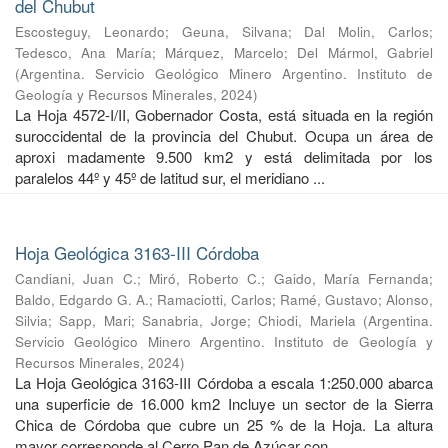
del Chubut
Escosteguy, Leonardo
;
Geuna, Silvana
;
Dal Molin, Carlos
;
Tedesco, Ana María
;
Márquez, Marcelo
;
Del Mármol, Gabriel
(
Argentina. Servicio Geológico Minero Argentino. Instituto de
Geología y Recursos Minerales
,
2024
)
La Hoja 4572-I/II, Gobernador Costa, está situada en la región
suroccidental de la provincia del Chubut. Ocupa un área de
aproxi madamente 9.500 km2 y está delimitada por los
paralelos 44º y 45º de latitud sur, el meridiano ...
Hoja Geológica 3163-III Córdoba
Candiani, Juan C.
;
Miró, Roberto C.
;
Gaido, María Fernanda
;
Baldo, Edgardo G. A.
;
Ramaciotti, Carlos
;
Ramé, Gustavo
;
Alonso,
Silvia
;
Sapp, Mari
;
Sanabria, Jorge
;
Chiodi, Mariela
(
Argentina.
Servicio Geológico Minero Argentino. Instituto de Geología y
Recursos Minerales
,
2024
)
La Hoja Geológica 3163-III Córdoba a escala 1:250.000 abarca
una superficie de 16.000 km2 Incluye un sector de la Sierra
Chica de Córdoba que cubre un 25 % de la Hoja. La altura
mayor corresponde al Cerro Pan de Azúcar con ...