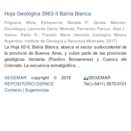
Hoja Geológica 3963-II Bahía Blanca
Folguera, Alicia
;
Etcheverría, Mariela P.
;
Zárate, Marcelo
;
Escosteguy, Leonardo Darío
;
Miranda, Fernando
;
Faroux, Abel J.
;
Getino, Pablo R.
;
Franchi, Mario
(
Servicio Geológico Minero
Argentino. Instituto de Geología y Recursos Minerales
,
2017
)
La Hoja 63-II, Bahía Blanca, abarca el sector sudoccidental de
la provincia de Buenos Aires, y cubre parte de las provincias
geológicas Ventania (Positivo Bonaerense) y Cuenca del
Colorado. La secuencia estratigráfica ...
SEGEMAR
copyright © 2019
SEGEMAR
REPOSITORIO-DSPACE
Tel:(+5411) 5670-0101
Contacto
|
Sugerencias