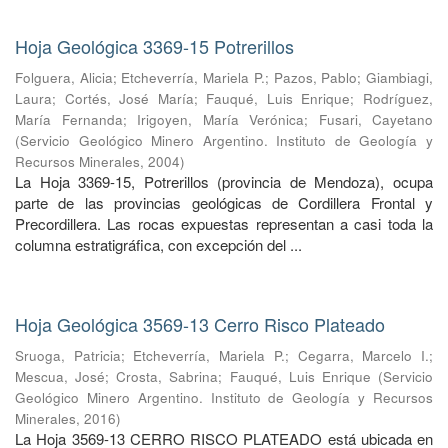
Hoja Geológica 3369-15 Potrerillos
Folguera, Alicia
;
Etcheverría, Mariela P.
;
Pazos, Pablo
;
Giambiagi,
Laura
;
Cortés, José María
;
Fauqué, Luis Enrique
;
Rodríguez,
María Fernanda
;
Irigoyen, María Verónica
;
Fusari, Cayetano
(
Servicio Geológico Minero Argentino. Instituto de Geología y
Recursos Minerales
,
2004
)
La Hoja 3369-15, Potrerillos (provincia de Mendoza), ocupa
parte de las provincias geológicas de Cordillera Frontal y
Precordillera. Las rocas expuestas representan a casi toda la
columna estratigráfica, con excepción del ...
Hoja Geológica 3569-13 Cerro Risco Plateado
Sruoga, Patricia
;
Etcheverría, Mariela P.
;
Cegarra, Marcelo I.
;
Mescua, José
;
Crosta, Sabrina
;
Fauqué, Luis Enrique
(
Servicio
Geológico Minero Argentino. Instituto de Geología y Recursos
Minerales
,
2016
)
La Hoja 3569-13 CERRO RISCO PLATEADO está ubicada en