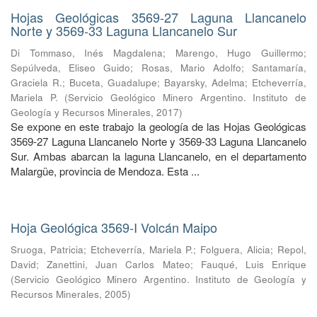
Hojas Geológicas 3569-27 Laguna Llancanelo
Norte y 3569-33 Laguna Llancanelo Sur
Di Tommaso, Inés Magdalena
;
Marengo, Hugo Guillermo
;
Sepúlveda, Eliseo Guido
;
Rosas, Mario Adolfo
;
Santamaría,
Graciela R.
;
Buceta, Guadalupe
;
Bayarsky, Adelma
;
Etcheverría,
Mariela P.
(
Servicio Geológico Minero Argentino. Instituto de
Geología y Recursos Minerales
,
2017
)
Se expone en este trabajo la geología de las Hojas Geológicas
3569-27 Laguna Llancanelo Norte y 3569-33 Laguna Llancanelo
Sur. Ambas abarcan la laguna Llancanelo, en el departamento
Malargüe, provincia de Mendoza. Esta ...
Hoja Geológica 3569-I Volcán Maipo
Sruoga, Patricia
;
Etcheverría, Mariela P.
;
Folguera, Alicia
;
Repol,
David
;
Zanettini, Juan Carlos Mateo
;
Fauqué, Luis Enrique
(
Servicio Geológico Minero Argentino. Instituto de Geología y
Recursos Minerales
,
2005
)