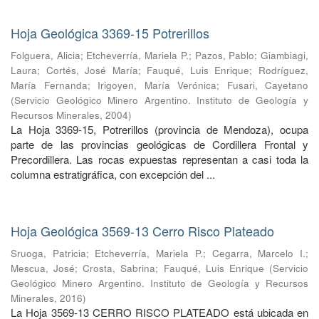
Hoja Geológica 3369-15 Potrerillos
Folguera, Alicia
;
Etcheverría, Mariela P.
;
Pazos, Pablo
;
Giambiagi,
Laura
;
Cortés, José María
;
Fauqué, Luis Enrique
;
Rodríguez,
María Fernanda
;
Irigoyen, María Verónica
;
Fusari, Cayetano
(
Servicio Geológico Minero Argentino. Instituto de Geología y
Recursos Minerales
,
2004
)
La Hoja 3369-15, Potrerillos (provincia de Mendoza), ocupa
parte de las provincias geológicas de Cordillera Frontal y
Precordillera. Las rocas expuestas representan a casi toda la
columna estratigráfica, con excepción del ...
Hoja Geológica 3569-13 Cerro Risco Plateado
Sruoga, Patricia
;
Etcheverría, Mariela P.
;
Cegarra, Marcelo I.
;
Mescua, José
;
Crosta, Sabrina
;
Fauqué, Luis Enrique
(
Servicio
Geológico Minero Argentino. Instituto de Geología y Recursos
Minerales
,
2016
)
La Hoja 3569-13 CERRO RISCO PLATEADO está ubicada en