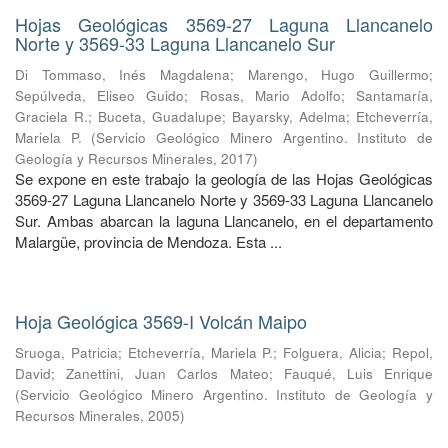
Hojas Geológicas 3569-27 Laguna Llancanelo
Norte y 3569-33 Laguna Llancanelo Sur
Di Tommaso, Inés Magdalena
;
Marengo, Hugo Guillermo
;
Sepúlveda, Eliseo Guido
;
Rosas, Mario Adolfo
;
Santamaría,
Graciela R.
;
Buceta, Guadalupe
;
Bayarsky, Adelma
;
Etcheverría,
Mariela P.
(
Servicio Geológico Minero Argentino. Instituto de
Geología y Recursos Minerales
,
2017
)
Se expone en este trabajo la geología de las Hojas Geológicas
3569-27 Laguna Llancanelo Norte y 3569-33 Laguna Llancanelo
Sur. Ambas abarcan la laguna Llancanelo, en el departamento
Malargüe, provincia de Mendoza. Esta ...
Hoja Geológica 3569-I Volcán Maipo
Sruoga, Patricia
;
Etcheverría, Mariela P.
;
Folguera, Alicia
;
Repol,
David
;
Zanettini, Juan Carlos Mateo
;
Fauqué, Luis Enrique
(
Servicio Geológico Minero Argentino. Instituto de Geología y
Recursos Minerales
,
2005
)