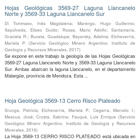
Hojas Geológicas 3569-27 Laguna Llancanelo
Norte y 3569-33 Laguna Llancanelo Sur
Di Tommaso, Inés Magdalena
;
Marengo, Hugo Guillermo
;
Sepúlveda, Eliseo Guido
;
Rosas, Mario Adolfo
;
Santamaría,
Graciela R.
;
Buceta, Guadalupe
;
Bayarsky, Adelma
;
Etcheverría,
Mariela P.
(
Servicio Geológico Minero Argentino. Instituto de
Geología y Recursos Minerales
,
2017
)
Se expone en este trabajo la geología de las Hojas Geológicas
3569-27 Laguna Llancanelo Norte y 3569-33 Laguna Llancanelo
Sur. Ambas abarcan la laguna Llancanelo, en el departamento
Malargüe, provincia de Mendoza. Esta ...
Hoja Geológica 3569-13 Cerro Risco Plateado
Sruoga, Patricia
;
Etcheverría, Mariela P.
;
Cegarra, Marcelo I.
;
Mescua, José
;
Crosta, Sabrina
;
Fauqué, Luis Enrique
(
Servicio
Geológico Minero Argentino. Instituto de Geología y Recursos
Minerales
,
2016
)
La Hoja 3569-13 CERRO RISCO PLATEADO está ubicada en