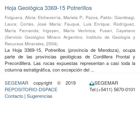
Hoja Geológica 3369-15 Potrerillos
Folguera, Alicia
;
Etcheverría, Mariela P.
;
Pazos, Pablo
;
Giambiagi,
Laura
;
Cortés, José María
;
Fauqué, Luis Enrique
;
Rodríguez,
María Fernanda
;
Irigoyen, María Verónica
;
Fusari, Cayetano
(
Servicio Geológico Minero Argentino. Instituto de Geología y
Recursos Minerales
,
2004
)
La Hoja 3369-15, Potrerillos (provincia de Mendoza), ocupa
parte de las provincias geológicas de Cordillera Frontal y
Precordillera. Las rocas expuestas representan a casi toda la
columna estratigráfica, con excepción del ...
SEGEMAR
copyright © 2019
SEGEMAR
REPOSITORIO-DSPACE
Tel:(+5411) 5670-0101
Contacto
|
Sugerencias