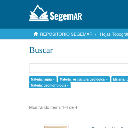
REPOSITORIO SEGEMAR
Hojas Topográf
Buscar
Materia: agua ×
Materia: estructura geológica ×
Materia: 
Materia: geomorfología ×
Mostrando ítems 1-4 de 4