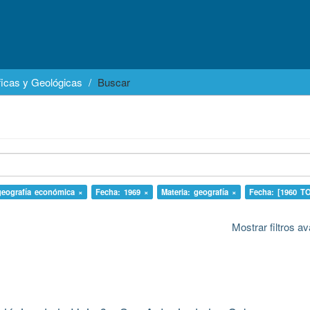
icas y Geológicas
Buscar
geografía económica ×
Fecha: 1969 ×
Materia: geografía ×
Fecha: [1960 T
Mostrar filtros 