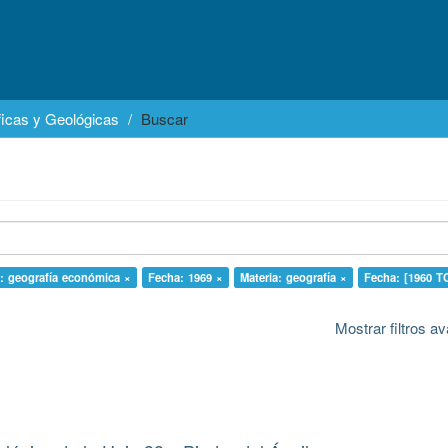
icas y Geológicas
Buscar
a: geografía económica ×
Fecha: 1969 ×
Materia: geografía ×
Fecha: [1960 T
Mostrar filtros 