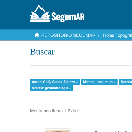
REPOSITORIO SEGEMAR
Hojas Topográf
Buscar
Autor: Galli, Carlos Alberto ×
Materia: estructura ×
Materi
Materia: geomorfología ×
Mostrando ítems 1-2 de 2