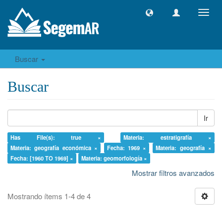
Camb
naveg
Buscar
Buscar
Ir
Has File(s): true ×
Materia: estratigrafía ×
Materia: geografía económica ×
Fecha: 1969 ×
Materia: geografía ×
Fecha: [1960 TO 1969] ×
Materia: geomorfología ×
Mostrar filtros avanzados
Mostrando ítems 1-4 de 4