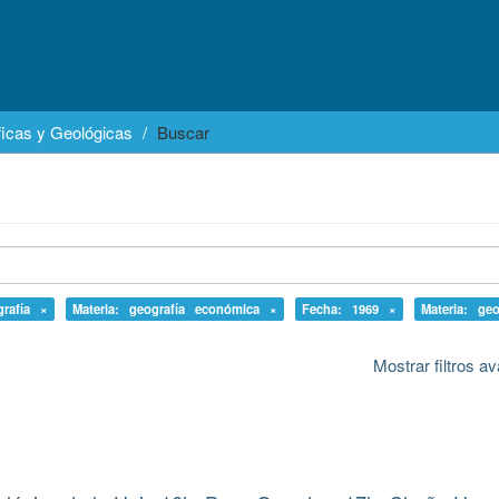
icas y Geológicas
Buscar
grafía ×
Materia: geografía económica ×
Fecha: 1969 ×
Materia: ge
Mostrar filtros 