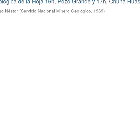
ológica de la Hoja 16h, Pozo Grande y 17h, Chuña Huas
go Néstor
(
Servicio Nacional Minero Geológico
,
1969
)