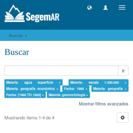
Camb
naveg
Buscar
Buscar
Ir
Materia: agua superficie ×
Materia: escala 1:200.000 ×
Materia: geografía económica ×
Fecha: 1969 ×
Materia: geografía ×
Fecha: [1960 TO 1969] ×
Materia: geomorfología ×
Mostrar filtros avanzados
Mostrando ítems 1-4 de 4