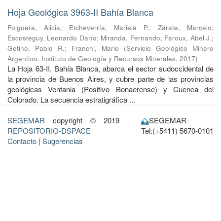
Hoja Geológica 3963-II Bahía Blanca
Folguera, Alicia
;
Etcheverría, Mariela P.
;
Zárate, Marcelo
;
Escosteguy, Leonardo Darío
;
Miranda, Fernando
;
Faroux, Abel J.
;
Getino, Pablo R.
;
Franchi, Mario
(
Servicio Geológico Minero
Argentino. Instituto de Geología y Recursos Minerales
,
2017
)
La Hoja 63-II, Bahía Blanca, abarca el sector sudoccidental de
la provincia de Buenos Aires, y cubre parte de las provincias
geológicas Ventania (Positivo Bonaerense) y Cuenca del
Colorado. La secuencia estratigráfica ...
SEGEMAR
copyright © 2019
SEGEMAR
REPOSITORIO-DSPACE
Tel:(+5411) 5670-0101
Contacto
|
Sugerencias