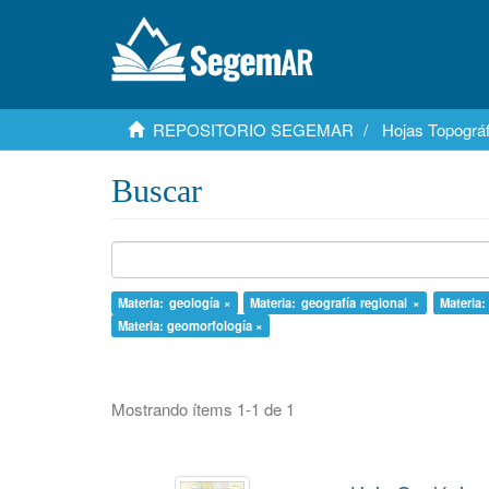
REPOSITORIO SEGEMAR
Hojas Topográf
Buscar
Materia: geología ×
Materia: geografía regional ×
Materia:
Materia: geomorfología ×
Mostrando ítems 1-1 de 1