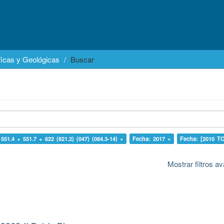
icas y Geológicas
Buscar
 551.4 + 551.7 + 622 (821.2) (047) (084.3-14) ×
Fecha: 2017 ×
Fecha: [2010 T
Mostrar filtros 