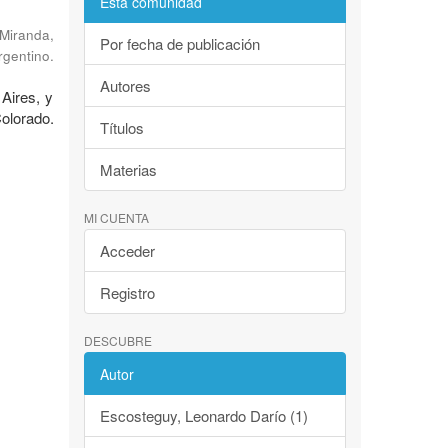
Esta comunidad
Miranda,
Por fecha de publicación
rgentino.
Autores
 Aires, y
Colorado.
Títulos
Materias
MI CUENTA
Acceder
Registro
DESCUBRE
Autor
Escosteguy, Leonardo Darío (1)