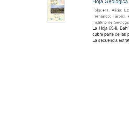
Hoja Geológica
Folguera, Alicia
;
Et
Fernando
;
Faroux, 
Instituto de Geolog
La Hoja 63-II, Bah
cubre parte de las
La secuencia estrati