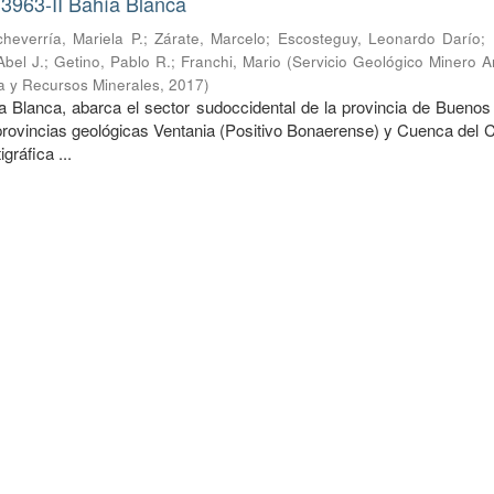
 3963-II Bahía Blanca
cheverría, Mariela P.
;
Zárate, Marcelo
;
Escosteguy, Leonardo Darío
;
Abel J.
;
Getino, Pablo R.
;
Franchi, Mario
(
Servicio Geológico Minero A
ía y Recursos Minerales
,
2017
)
ía Blanca, abarca el sector sudoccidental de la provincia de Buenos
 provincias geológicas Ventania (Positivo Bonaerense) y Cuenca del 
gráfica ...