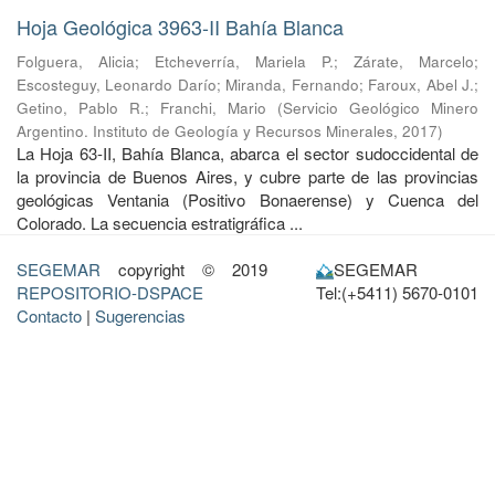
Hoja Geológica 3963-II Bahía Blanca
Folguera, Alicia
;
Etcheverría, Mariela P.
;
Zárate, Marcelo
;
Escosteguy, Leonardo Darío
;
Miranda, Fernando
;
Faroux, Abel J.
;
Getino, Pablo R.
;
Franchi, Mario
(
Servicio Geológico Minero
Argentino. Instituto de Geología y Recursos Minerales
,
2017
)
La Hoja 63-II, Bahía Blanca, abarca el sector sudoccidental de
la provincia de Buenos Aires, y cubre parte de las provincias
geológicas Ventania (Positivo Bonaerense) y Cuenca del
Colorado. La secuencia estratigráfica ...
SEGEMAR
copyright © 2019
SEGEMAR
REPOSITORIO-DSPACE
Tel:(+5411) 5670-0101
Contacto
|
Sugerencias