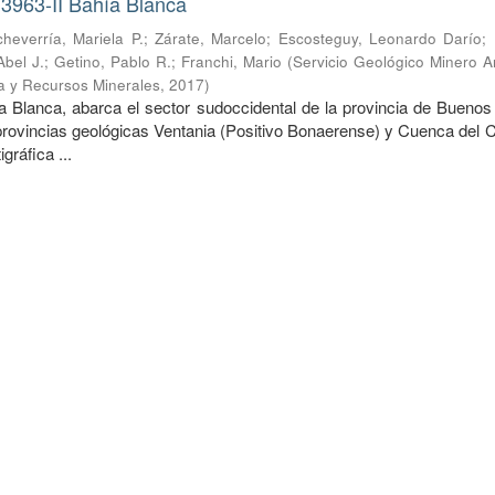
 3963-II Bahía Blanca
cheverría, Mariela P.
;
Zárate, Marcelo
;
Escosteguy, Leonardo Darío
;
Abel J.
;
Getino, Pablo R.
;
Franchi, Mario
(
Servicio Geológico Minero A
ía y Recursos Minerales
,
2017
)
ía Blanca, abarca el sector sudoccidental de la provincia de Buenos
 provincias geológicas Ventania (Positivo Bonaerense) y Cuenca del 
gráfica ...