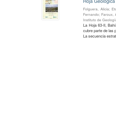
Hoja Geológica
Folguera, Alicia
;
Et
Fernando
;
Faroux, 
Instituto de Geolog
La Hoja 63-II, Bah
cubre parte de las
La secuencia estrati