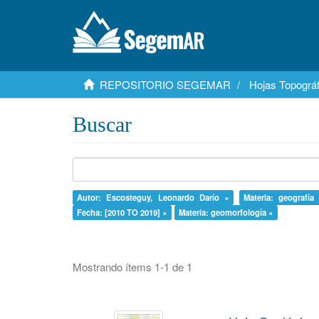
REPOSITORIO SEGEMAR
Hojas Topográf
Buscar
Autor: Escosteguy, Leonardo Darío ×
Materia: geografía
Fecha: [2010 TO 2019] ×
Materia: geomorfología ×
Mostrando ítems 1-1 de 1