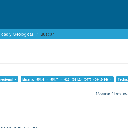
icas y Geológicas
Buscar
 regional ×
Materia: 551.4 + 551.7 + 622 (821.2) (047) (084.3-14) ×
Fecha
Mostrar filtros 