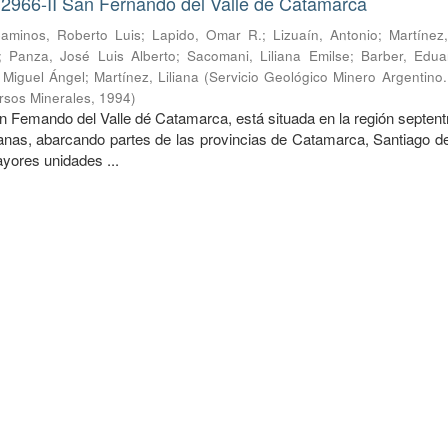
 2966-II San Fernando del Valle de Catamarca
aminos, Roberto Luis
;
Lapido, Omar R.
;
Lizuaín, Antonio
;
Martínez
;
Panza, José Luis Alberto
;
Sacomani, Liliana Emilse
;
Barber, Edua
, Miguel Ángel
;
Martínez, Liliana
(
Servicio Geológico Minero Argentino. 
rsos Minerales
,
1994
)
n Femando del Valle dé Catamarca, está situada en la región septent
nas, abarcando partes de las provincias de Catamarca, Santiago de
ores unidades ...