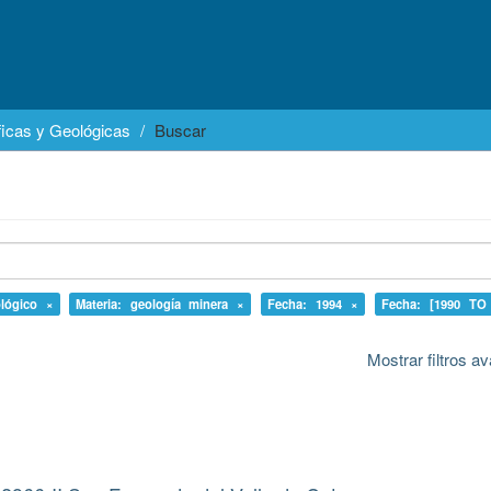
icas y Geológicas
Buscar
ológico ×
Materia: geología minera ×
Fecha: 1994 ×
Fecha: [1990 TO
Mostrar filtros 