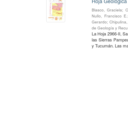
Hoja Geológica
Blasco, Graciela
;
C
Nullo, Francisco E.
Gerardo
;
Chipulina
de Geología y Recu
La Hoja 2966-II, Sa
las Sierras Pampea
y Tucumán. Las may