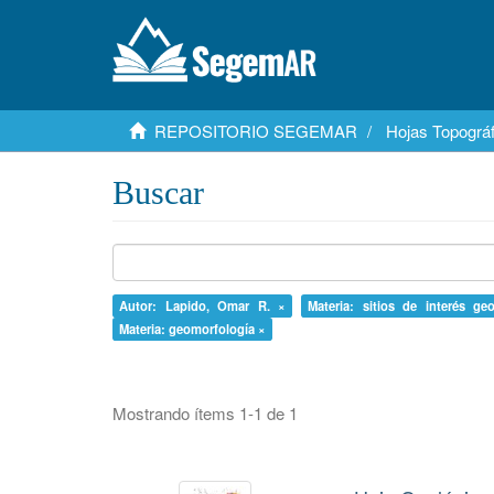
REPOSITORIO SEGEMAR
Hojas Topográf
Buscar
Autor: Lapido, Omar R. ×
Materia: sitios de interés ge
Materia: geomorfología ×
Mostrando ítems 1-1 de 1