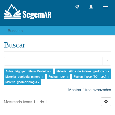
Camb
naveg
Buscar
Buscar
Ir
Autor: Irigoyen, María Verónica ×
Materia: sitios de interés geológico ×
Materia: geología minera ×
Fecha: 1994 ×
Fecha: [1990 TO 1999] ×
Materia: geomorfología ×
Mostrar filtros avanzados
Mostrando ítems 1-1 de 1