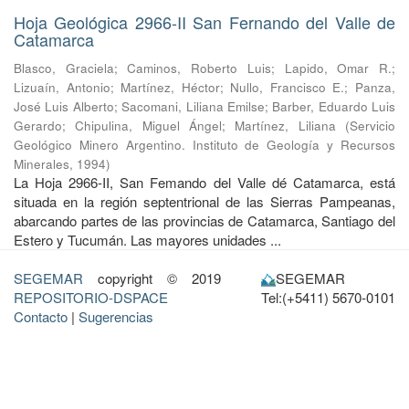
Hoja Geológica 2966-II San Fernando del Valle de
Catamarca
Blasco, Graciela
;
Caminos, Roberto Luis
;
Lapido, Omar R.
;
Lizuaín, Antonio
;
Martínez, Héctor
;
Nullo, Francisco E.
;
Panza,
José Luis Alberto
;
Sacomani, Liliana Emilse
;
Barber, Eduardo Luis
Gerardo
;
Chipulina, Miguel Ángel
;
Martínez, Liliana
(
Servicio
Geológico Minero Argentino. Instituto de Geología y Recursos
Minerales
,
1994
)
La Hoja 2966-II, San Femando del Valle dé Catamarca, está
situada en la región septentrional de las Sierras Pampeanas,
abarcando partes de las provincias de Catamarca, Santiago del
Estero y Tucumán. Las mayores unidades ...
SEGEMAR
copyright © 2019
SEGEMAR
REPOSITORIO-DSPACE
Tel:(+5411) 5670-0101
Contacto
|
Sugerencias