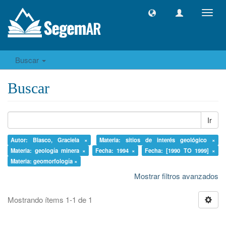
Camb
naveg
Buscar
Buscar
Ir
Autor: Blasco, Graciela ×
Materia: sitios de interés geológico ×
Materia: geología minera ×
Fecha: 1994 ×
Fecha: [1990 TO 1999] ×
Materia: geomorfología ×
Mostrar filtros avanzados
Mostrando ítems 1-1 de 1